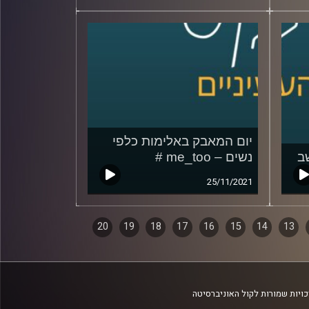
יום המאבק באלימות כלפי
ב
נשים – me_too #
25/11/2021
20
19
18
17
16
15
14
13
ויות שמורות לקול האוניברסיטה