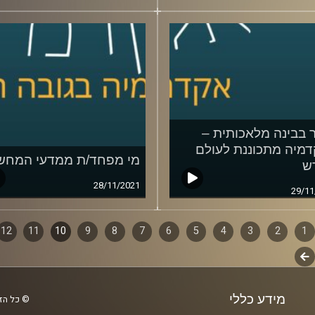
 בבינה מלאכותית –
מיה מתכוננת לעולם
מי מפחד/ת ממדעי המחש
ש
28/11/2021
29/11
1
ף
2
3
4
5
6
7
8
9
10
11
12
לשלב
ם
הבא
מידע כללי
© כל הזכ