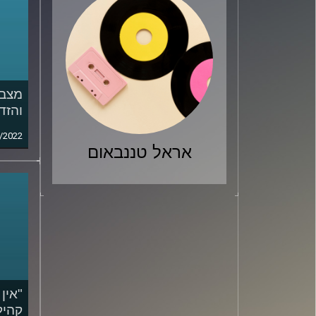
מצב 
והזד
/2022
אראל טננבאום
"אין
קהיל