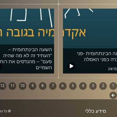
השעה הבינתחומית –
 הבינתחומית -פני
"העתיד זה לא מה שהיה
ה כפני האסלה
פעם" – מהנדסים את רוחו
השמיים
24/12
14/12/2017
1
ף
2
3
4
5
6
7
8
9
10
11
12
לשלב
ם
הבא
מידע כללי
© כל הזכ