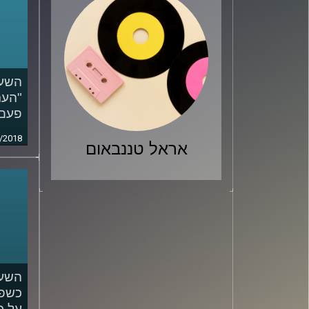
השעה
"העת
פעם"
/2018
אראל טננבאום
השעה
כשפו
על כ