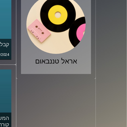
קבלת
/2024
אראל טננבאום
המשפ
קורה