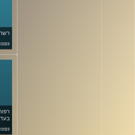
רשתו
/2023
רפור
בעד 
/2023