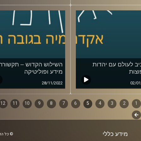
ב לעולם עם יהדות
השילוש הקדוש – תקשורת
צות
מידע ופוליטיקה
28/11/2022
02/01
1
ף
2
3
4
5
6
7
8
9
10
11
12
לשלב
ם
הבא
מידע כללי
© כל הזכ