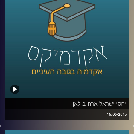
אלה היא מתבלת בחדשנות נוספת – שילוב
הממצאים בעבודת שטח עם אנשי חינוך בכדי
לבדוק את ההשפעה של המלצות המחקר על
עוצמת החסינות של רשתות מוחיות של אנשים
שונים
.
קרדיט תמונות:
AudioVersity
יחסי ישראל-ארה"ב לאן
16/06/2015
דוקטור אמנון כוורי, מומחה לפוליטיקה
אמריקאית, חוקר את דעת הקהל האמריקאית