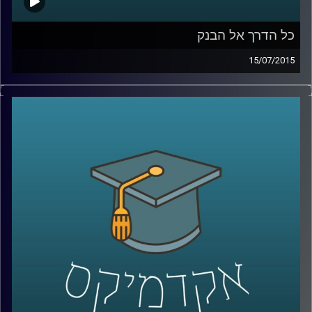
כל הדרך אל הבנק
15/07/2015
נדין בודו טרכטנברג, המשנה לנגידת בנק
ישראל, עושה סדר: מה תפקידו של הבנק, כיצד
הוא פועל להשגת מטרותיו ואילו כלים כלכליים
עומדים לרשותו? נדין מסבירה על הקשר בין
משברים כלכליים לבין הפעילות של הבנקים
המרכזיים, ומנסה לתאר את התמונה הבעייתית
והמורכבת בכל הנוגע לסוגיות העוני העולמי.
אישה מעוררת השראה ובעלת השפעה
מתיישבת לשעה באולפן
.
קרדיט תמונות:
AudioVersity