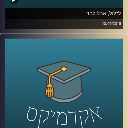
לזלול, אבל לבד
13/05/2015
ליאור זלמנסון עוסק בתרבות הוירטואלית
מהיבטים רבים; באקדמיה הוא כותב דוקטורט
על התמודדותם העסקית של אתרים, ושואל
האם פרסום הוא המודל העסקי היחיד האפשרי?
באמנות הוא מייסד ומוביל את פסטיבל
Print
Screen
בסינמטק חולון, העוסק בהשפעות
המהפכה הדיגיטלית על חיינו, בעיקר דרך
ייצוגים בקולנוע. ליאור מספר על השפעתה של
צפיית הזלילה על קהל הצופים ועל שיחות
המסדרון שלנו, ומשם על הצורך החברתי
בקהילתיות. עוד שוחחנו על מושג הכבדות –
מדוע הפכה הקלילות כה פופולארית, אולי כדאי