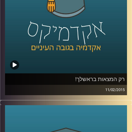
של ירון
.
קרדיט תמונות:
AudioVersity
רק המצאות בראשלך!
11/02/2015
דוקטור נעם למלשטרייך לטר, דיקן ומייסד
ביה"ס לתקשורת במרכז הבינתחומי, מספר
כיצד ההנדסה הביאה אותו אל עולם התקשורת.
כבר במהלך לימודי הדוקטורט פרסם מאמרים