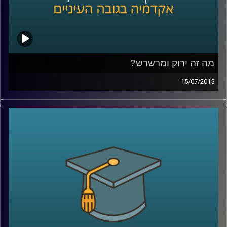
מה זה ירוק ומרשרש?
15/07/2015
אנחנו מתקשים לעכל שרווח כלכלי יכול
להתקבל יחד עם רווח חברתי-סביבתי. נגה
לבציון נדן, מנכ"לית
GreenEye,
מסבירה מה הן
השקעות אחראיות. שקיפות היא ערך עליון
בסיפור, והכלים להטמעתה הם רגולציה וחינוך.
מה יכולים תאגידים וחברות לעשות בנדון, ומה
יכול כל אדם בעל קרן פנסיה לעשות כדי
להעלות את המודעות ואת מעמדן של
ההשקעות החברתיות
?