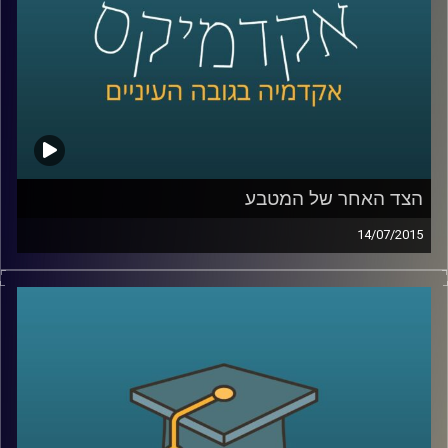
קרדיט תמונות:
AudioVersity
הצד האחר של המטבע
14/07/2015
פרופסור שחר קריב, ראש המחלקה לכלכלה
באוניברסיטת ברקלי, מספר על העימות המתוח
שבין הכלכלה הקלאסית לבין הכלכלה
ההתנהגותית והכלים המתמטיים בעזרתם
מתמודדת הכלכלה עם שאלת הרציונליות
וההתנהגות האנושית. ומה מלמד מחקר רב