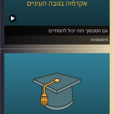
שנהיה קצת כבדים
?
קרדיט תמונות:
AudioVersity
גם הסכסוך הזה יכול להסתיים
01/04/2015
דיקן ביה"ס לפסיכולוגיה, פרופסור עירן הלפרין,
חוקר היבטים פסיכולוגיים ורגשיים של סכסוכים
בין קבוצות. מתוך הרצון לשנות את המציאות
המסוכסכת הקיימת הגדיר רגשות שחווים
הצדדים לסכסוך ובחן מה קורה כשמגבירים חלק
מהרגשות ומנמיכים את תדירותם של אחרים.
ההגדרות עוזרות להבין מה מניע אותנו, לאיזה
כיוון ומה ניתן ללמד אותנו. מאמינים שאנשים
מסוגלים להשתנות? ענו לעצמכם על השאלה