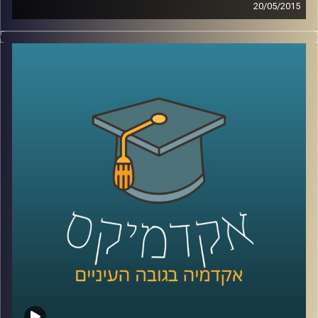
20/05/2015
קשה להאמין עד כמה משפיעים עלינו אמצעי
המדיה הדיגיטליים. דוקטור גלי עינב מאירה את
השינויים בשוק העבודה ובתחום החינוך בעקבות
שינויים אלו. מה עלינו ללמוד כדי לגדול
מתאימים לעולם הדיגיטלי ולשינויים הרבים
והמהירים המתרחשים בו? אילו תכונות כדאי
לשפר ולטפח על מנת להשתלב בשוק העבודה
הנוכחי, שדורש גמישות רבה
?
קרדיט תמונות:
AudioVersity