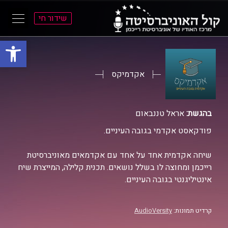
שידור חי
פתח סרגל
ל
ל
תוכן
תפריט
ראשי
ראשי
אקדמיקס
בהגשת:
אראל טננבאום
פודקאסט אקדמי בגובה העיניים.
שיחה אקדמית אחד על אחד עם אקדמאים מאוניברסיטת
רייכמן ומחוצה לו בשלל נושאים. תכנית קלילה, המייצרת שיח
אינטיליגנטי בגובה העיניים.
קרדיט תמונות:
AudioVersity