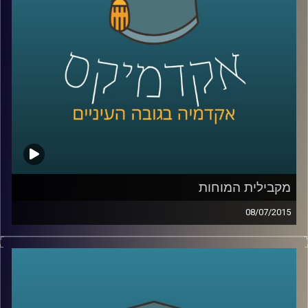
שנים על מעמד המפלגה בכל הנוגע להבדל בין
העדפת כלכלה שוויונית לבין העניין בהגדלת
התוצר
.
קרדיט תמונות:
AudioVersity
מקבילית המוחות
08/07/2015
דוקטור נאוה לויט בנון מנהלת את מכון סגול
למוח ותודעה במרכז הבינתחומי. נאוה מובילה
שיטה חדשנית המשלבת בין פרדיגמות מחקר
המוח והמדעים הקשים לבין מדעי החברה. את