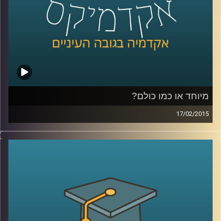
כהכנה לתכנית
.
קרדיט תמונות:
AudioVersity
מיוחד או כמו כולם?
17/02/2015
דוקטור ירון תימור, סגן דיקן ביה"ס למנהל
עסקים, חוקר את התנהגותנו כצרכנים. מה
אנחנו עושים עם מוצר חדש בשוק? התשובה
תלויה בשאלה מה עושים איתו האחרים. מה
לגבי תגובת הצרכנים לשינויים טכנולוגיים? אולי
אנחנו רק חושבים שאנחנו מתקדמים. שיחת
שיווק שזורה באישיותו הפעלתנית והאופטימית