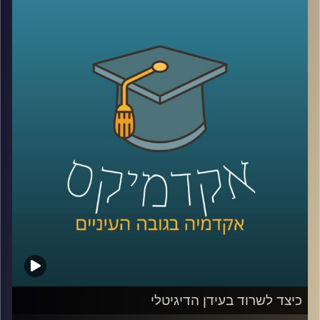
כלפי ישראל. יתכן שמקורות דתיים והערכתם
הגבוהה של אמריקאים להצלחה הם הגורמים
להתעניינות הרבה והעקבית של האמריקאים
בישראל. מתי הזדהו עם ישראל יותר ומתי
פחות? האם יש הבדלי הזדהות לפי פילוח של
גיל, השכלה, דת, גזע והשתייכות מפלגתית
(
רפובליקנים
vs
דמוקרטים
)?
קרדיט תמונות:
AudioVersity
כיצד לשרוד בעידן הדיגיטלי