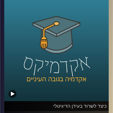
כלפי ישראל. יתכן שמקורות דתיים והערכתם
הגבוהה של אמריקאים להצלחה הם הגורמים
להתעניינות הרבה והעקבית של האמריקאים
בישראל. מתי הזדהו עם ישראל יותר ומתי
פחות? האם יש הבדלי הזדהות לפי פילוח של
גיל, השכלה, דת, גזע והשתייכות מפלגתית
(
רפובליקנים
vs
דמוקרטים
)?
קרדיט תמונות:
AudioVersity
כיצד לשרוד בעידן הדיגיטלי