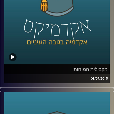
שנים על מעמד המפלגה בכל הנוגע להבדל בין
העדפת כלכלה שוויונית לבין העניין בהגדלת
התוצר
.
קרדיט תמונות:
AudioVersity
מקבילית המוחות
08/07/2015
דוקטור נאוה לויט בנון מנהלת את מכון סגול
למוח ותודעה במרכז הבינתחומי. נאוה מובילה
שיטה חדשנית המשלבת בין פרדיגמות מחקר
המוח והמדעים הקשים לבין מדעי החברה. את