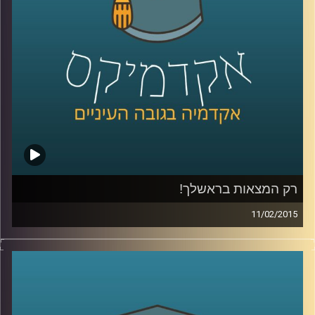
של ירון
.
קרדיט תמונות:
AudioVersity
רק המצאות בראשלך!
11/02/2015
דוקטור נעם למלשטרייך לטר, דיקן ומייסד
ביה"ס לתקשורת במרכז הבינתחומי, מספר
כיצד ההנדסה הביאה אותו אל עולם התקשורת.
כבר במהלך לימודי הדוקטורט פרסם מאמרים