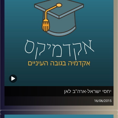
אלה היא מתבלת בחדשנות נוספת – שילוב
הממצאים בעבודת שטח עם אנשי חינוך בכדי
לבדוק את ההשפעה של המלצות המחקר על
עוצמת החסינות של רשתות מוחיות של אנשים
שונים
.
קרדיט תמונות:
AudioVersity
יחסי ישראל-ארה"ב לאן
16/06/2015
דוקטור אמנון כוורי, מומחה לפוליטיקה
אמריקאית, חוקר את דעת הקהל האמריקאית