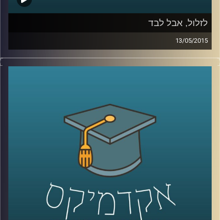
לזלול, אבל לבד
13/05/2015
ליאור זלמנסון עוסק בתרבות הוירטואלית
מהיבטים רבים; באקדמיה הוא כותב דוקטורט
על התמודדותם העסקית של אתרים, ושואל
האם פרסום הוא המודל העסקי היחיד האפשרי?
באמנות הוא מייסד ומוביל את פסטיבל
Print
Screen
בסינמטק חולון, העוסק בהשפעות
המהפכה הדיגיטלית על חיינו, בעיקר דרך
ייצוגים בקולנוע. ליאור מספר על השפעתה של
צפיית הזלילה על קהל הצופים ועל שיחות
המסדרון שלנו, ומשם על הצורך החברתי
בקהילתיות. עוד שוחחנו על מושג הכבדות –
מדוע הפכה הקלילות כה פופולארית, אולי כדאי