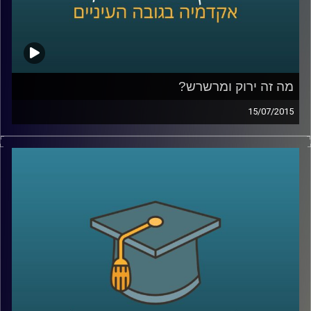
מה זה ירוק ומרשרש?
15/07/2015
אנחנו מתקשים לעכל שרווח כלכלי יכול
להתקבל יחד עם רווח חברתי-סביבתי. נגה
לבציון נדן, מנכ"לית
GreenEye,
מסבירה מה הן
השקעות אחראיות. שקיפות היא ערך עליון
בסיפור, והכלים להטמעתה הם רגולציה וחינוך.
מה יכולים תאגידים וחברות לעשות בנדון, ומה
יכול כל אדם בעל קרן פנסיה לעשות כדי
להעלות את המודעות ואת מעמדן של
ההשקעות החברתיות
?