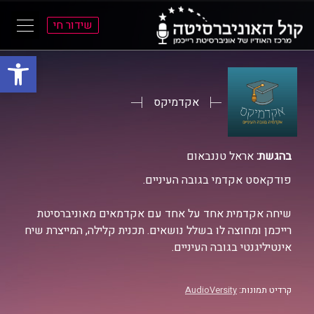
שידור חי
פתח סרגל
ל
ל
תוכן
תפריט
ראשי
ראשי
אקדמיקס
בהגשת:
אראל טננבאום
פודקאסט אקדמי בגובה העיניים.
שיחה אקדמית אחד על אחד עם אקדמאים מאוניברסיטת
רייכמן ומחוצה לו בשלל נושאים. תכנית קלילה, המייצרת שיח
אינטיליגנטי בגובה העיניים.
קרדיט תמונות:
AudioVersity