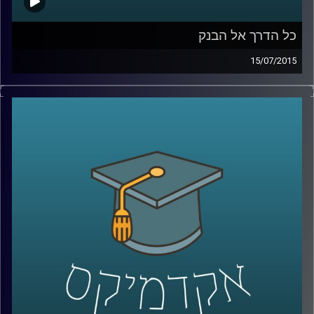
כל הדרך אל הבנק
15/07/2015
נדין בודו טרכטנברג, המשנה לנגידת בנק
ישראל, עושה סדר: מה תפקידו של הבנק, כיצד
הוא פועל להשגת מטרותיו ואילו כלים כלכליים
עומדים לרשותו? נדין מסבירה על הקשר בין
משברים כלכליים לבין הפעילות של הבנקים
המרכזיים, ומנסה לתאר את התמונה הבעייתית
והמורכבת בכל הנוגע לסוגיות העוני העולמי.
אישה מעוררת השראה ובעלת השפעה
מתיישבת לשעה באולפן
.
קרדיט תמונות:
AudioVersity