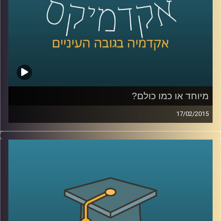
כהכנה לתכנית
.
קרדיט תמונות:
AudioVersity
מיוחד או כמו כולם?
17/02/2015
דוקטור ירון תימור, סגן דיקן ביה"ס למנהל
עסקים, חוקר את התנהגותנו כצרכנים. מה
אנחנו עושים עם מוצר חדש בשוק? התשובה
תלויה בשאלה מה עושים איתו האחרים. מה
לגבי תגובת הצרכנים לשינויים טכנולוגיים? אולי
אנחנו רק חושבים שאנחנו מתקדמים. שיחת
שיווק שזורה באישיותו הפעלתנית והאופטימית