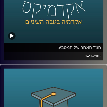
קרדיט תמונות:
AudioVersity
הצד האחר של המטבע
14/07/2015
פרופסור שחר קריב, ראש המחלקה לכלכלה
באוניברסיטת ברקלי, מספר על העימות המתוח
שבין הכלכלה הקלאסית לבין הכלכלה
ההתנהגותית והכלים המתמטיים בעזרתם
מתמודדת הכלכלה עם שאלת הרציונליות
וההתנהגות האנושית. ומה מלמד מחקר רב