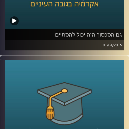
שנהיה קצת כבדים
?
קרדיט תמונות:
AudioVersity
גם הסכסוך הזה יכול להסתיים
01/04/2015
דיקן ביה"ס לפסיכולוגיה, פרופסור עירן הלפרין,
חוקר היבטים פסיכולוגיים ורגשיים של סכסוכים
בין קבוצות. מתוך הרצון לשנות את המציאות
המסוכסכת הקיימת הגדיר רגשות שחווים
הצדדים לסכסוך ובחן מה קורה כשמגבירים חלק
מהרגשות ומנמיכים את תדירותם של אחרים.
ההגדרות עוזרות להבין מה מניע אותנו, לאיזה
כיוון ומה ניתן ללמד אותנו. מאמינים שאנשים
מסוגלים להשתנות? ענו לעצמכם על השאלה