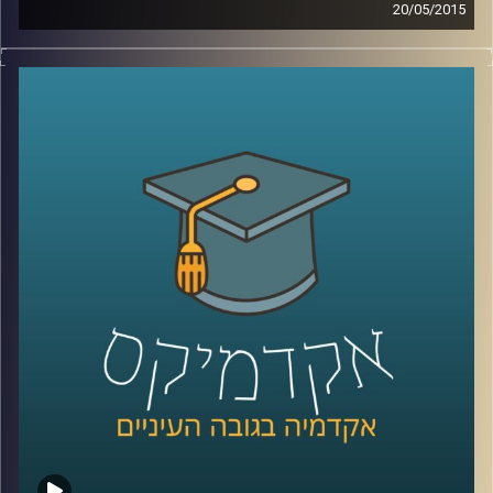
20/05/2015
קשה להאמין עד כמה משפיעים עלינו אמצעי
המדיה הדיגיטליים. דוקטור גלי עינב מאירה את
השינויים בשוק העבודה ובתחום החינוך בעקבות
שינויים אלו. מה עלינו ללמוד כדי לגדול
מתאימים לעולם הדיגיטלי ולשינויים הרבים
והמהירים המתרחשים בו? אילו תכונות כדאי
לשפר ולטפח על מנת להשתלב בשוק העבודה
הנוכחי, שדורש גמישות רבה
?
קרדיט תמונות:
AudioVersity