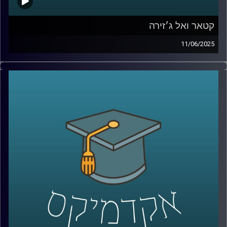
קטאר ואל ג׳זירה
11/06/2025
מי מאיתנו לא שמע על קטאר? מדינה קטנה, פחות מחצי
מגודלה של ישראל אבל עם נוכחות גלובלית שאי אפשר
להתעלם ממנה.
בין השנים 2014 ל־2019, קטאר תרמה למעלה מ־1.4 מיליארד
דולר לאוניברסיטאות אמריקאיות. היא השקיעה 220 מיליארד
דולר במונדיאל שנערך על אדמתה, רכשה קבוצות כדורגל כמו
פריז סן ז’רמן, חתמה על חוזי נשק בעשרות מיליארדים ולפי
פרסומים, גם טיפחה קשרים אסטרטגיים עם מנהיגים
באפריקה, באירופה ובמזרח התיכון.
אבל הכסף הוא לא המטרה. הוא הכלי. המטרה האמיתית היא
עוצמה: תדמית, גישה והשפעה על דעת קהל עולמית.
ובמרכז האסטרטגיה הזו עומד גוף תקשורת אחד אל-ג'זירה.
ערוץ חדשות שצמח מקטאר, הפך לאחד המשפיעים בעולם,