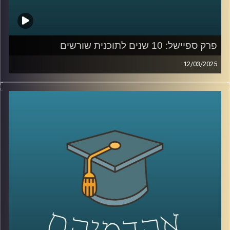
פרק ספיישל: 10 שנים לתוכנית שורשים
12/03/2025
תוכנית שורשים
באוניברסיטת רייכמן פועלת מאז 2016 במטרה
לשלב פצועי ופצועות צה”ל בעולם האקדמיה כחלק מתהליך
השיקום שלהם. עם תמיכה אישית, ליווי חונכים וקורסים
אקדמאים, התוכנית מעניקה הזדמנות לרכוש מיומנויות חדשות
ולבנות עתיד אקדמי ומקצועי. לכבוד 10 שנים לשורשים,
אירחתי את רייצ’ל טומס רזניק – מנהלת מרכז הנגישות וכישורי
הלמידה והתוכנית, נעם שייר ויובל תמיר – חונכים בתוכנית,
ורועי משה – משתתף במסלול.
בואו לשמוע על הדרך, האתגרים וההשפעה האדירה של
שורשים על חייהם של רבים!