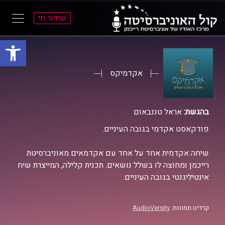
שידור חי
פתח סרגל
ל
ל
תוכן
תפריט
ראשי
ראשי
אקדמיקס
בהגשת:
אראל טננבאום
פודקאסט אקדמי בגובה העיניים.
שיחה אקדמית אחד על אחד עם אקדמאים מאוניברסיטת
רייכמן ומחוצה לו בשלל נושאים. תכנית קלילה, המייצרת שיח
אינטיליגנטי בגובה העיניים.
קרדיט תמונות:
AudioVersity