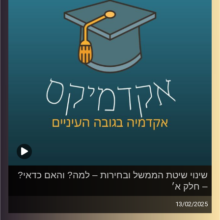
החדשה, אילו שינויים צריכים להיעשות ואפילו קצת על הרכבת
הקלה.
פרק נוסף עם ליאור אקרמן, ראש תחום החוסן הלאומי במכון
למדיניות ואסטרטגיה באוניברסיטת רייכמן, בכיר שב״כ לשעבר
ויו״ר מועצת העם החדשה.
קרדיט תמונות:
AudioVersity
שינוי שיטת הממשל ובחירות – למה? והאם כדאי?
– חלק א׳
13/02/2025
השנה וחצי האחרונות הציפו המון בעיות במערכת השלטונית