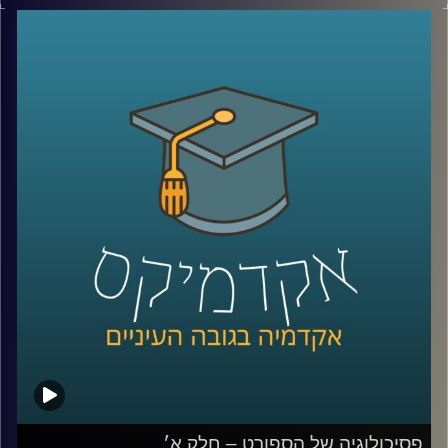
בפרק הקודם דיברנו על מה היא פסיכולוגיה של הספורט, אילו
אתגרים הספורטאים מתמודדים איתם, ניצחון, איך מנתחים
קשיים מנטלים של ספורטאים, שופטים ורפורמות בתחום
השיפוט
ובפרק הזה נמשיך ונדבר עם ד״ר רועי סמואל, חוקר ומרצה
בפסיכולוגיה של הספורט והפעילות הגופנית בחטיבת
הפסיכולוגיה של הספורט, המאמץ, והביצוע באוניברסיטת
רייכמן.
נעמיק בתחום המשברים נפשיים, פציעות, אולימפיאדה,
התמודדויות וטעויות של ספורטאים, מעורבות הורית ותיאוריות
משמעותיות בתחום שמקבלות תוקף ממש בימים אלו.
קרדיט תמונות:
AudioVersity
פסיכולוגיה של הספורט – חלק א׳