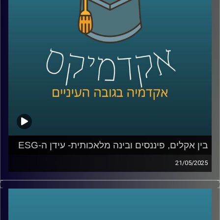
חוקר מוביל בתחום האסטרטגיה, חדשנות ויזמות.
נשוחח על מצבה של ישראל כ”אומת הסטארטאפ”, על
האתגרים של יזמים ומנהלים בעידן כאוטי, AI , ועל שלושה
מהמחקרים שלו – שמלמדים אותנו איך תחרות, חדשנות וניסיון
מעצבים את ההצלחה של חברות.
קרדיט תמונות:
AudioVersity
בין אקלים, פיננסים ובינה מלאכותית- עידן ה-ESG
21/05/2025
עולם הפיננסים, שהיה מזוהה במשך עשורים עם מספרים,
רווחים וצמיחה, מתמודד היום עם שאלות נוספות: איך
ממשיכים להרוויח מבלי להרוס? איך שומרים על שוק תחרותי
מבלי לפגוע בשוויון?