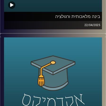
אז כדי לדבר על כל אלו הצטרף אלינו היום ד״ר רועי סמואל
יועץ, חוקר ומרצה בפסיכולוגיה של הספורט והפעילות הגופנית
בחטיבת הפסיכולוגיה של הספורט, המאמץ, והביצוע
בינה מלאכותית ורגולציה
באוניברסיטת רייכמן.
22/04/2025
הבינה המלאכותית רצה קדימה, אבל הרגולציה רק מתחילה
להבין את הכללים. בזמן שכלים כמו ChatGPT מנסחים,
מנתחים ויוצרים תמונה של סטודיו ג׳יבלי בלחיצת כפתור,
קרדיט תמונות:
AudioVersity
שאלות של אתיקה, פרטיות, וקניין רוחני צפות בכל תחום.
אז איך מתמודדים האיחוד האירופי והשוק האמריקאי?
מי שומר על הזכויות שלנו כשהאלגוריתם יוצר תוכן? איך
מאזנים בין חופש פיתוח לאחריות חברתית?
והאם ישראל צריכה לבחור צד או לסלול דרך משלה?
בדיוק על זה ועוד נדבר היום עם שני מומחים כאן
מהאוניברסיטה:
ד״ר אביב גאון, חבר סגל בבית ספר הארי רדזינר למשפטים וד״ר
יובל ריינפלד, בית ספר הארי רדזינר למשפטים, בינה מלאכותית,