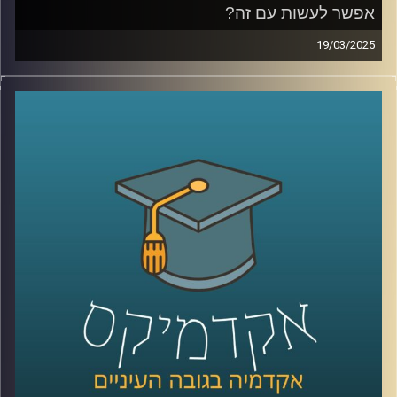
אפשר לעשות עם זה?
19/03/2025
כבר כמה שנים שאנחנו חיים בחוסר ודאות, מהקורונה, דרך
הרפורמה המשפטית ועד המלחמה הנוכחית, ואפשר לומר
שהדבר הכי ודאי הוא חוסר הוודאות עצמו. אבל דווקא
בתקופה כזו, כשמצב הכלכלה מתערער והגזירות מתהדקות,
הישראלים ממשיכים לצרוך, לפעמים אפילו יותר. למה זה
קורה? אילו הטיות פסיכולוגיות גורמות לנו להוציא כסף גם
כשאנחנו יודעים שזה לא בהכרח הדבר הנכון? איך חברות
וממשלות מנצלות את זה לטובתן, ומה אנחנו יכולים לעשות כדי
להתנהל כלכלית בצורה חכמה יותר, במיוחד כשנדמה שהכל
פועל נגדנו?
אז כדי לדבר על כל אלו ויותר הצטרפה אלינו פרופ׳ מורן אופיר,
חברת סגל בבית הספר הארי רדזינר למשפטים באוניברסיטת
רייכמן
קרדיט תמונות:
AudioVersity