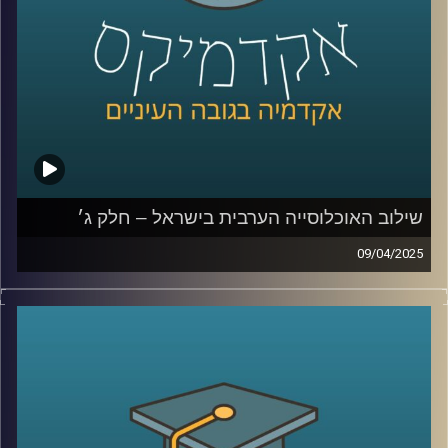
וחברת פקולטה בתחום המיקרוביולוגיה, ביולוגיה סינטטית
וביוטכנולוגיה. אילנה שואפת להבין את התנהגות התאים
הבודדים והקהילה הנוצרת בידי מיקרואורגניזמים. קבוצתה
מתאפיינת בגישה משלבת הכוללת אנליזות מתחומי הכימיה,
ביולוגיה של התא, גנטיקה וביולוגיה סינטטית.
המכון Scojen לביולוגיה סינתטית
קרדיט תמונות:
AudioVersity
שילוב האוכלוסייה הערבית בישראל – חלק ג׳
09/04/2025
בפרק הקודם דיברנו על מוביליות חברתית, השכלה, מי הולך
ללמוד יותר גברים ערביים או נשים ערביות, למה פעם גבריים
ערביים למדו יותר והיום פחות, מהי החלטת החומש לחברה
הערבית
ולמה האוכלוסייה הערבית לא יודעת עברית?
בפרק הזה נדבר יותר על אלימות ופשיעה בחברה הערבית, מה
קרה בקורונה, למה אין מהומות כמו שהיו בשומר החומות,