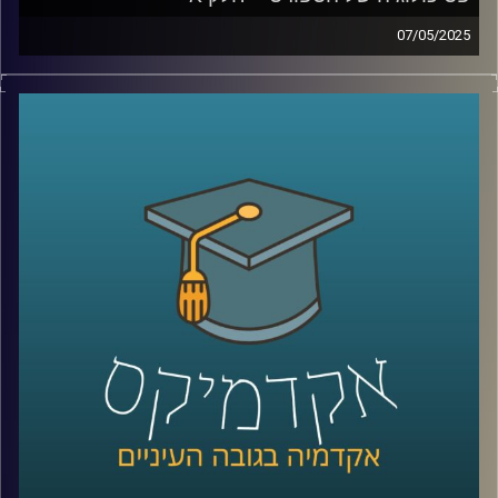
07/05/2025
גם באולימפיאדה שהתרחשה השנה בפריז והייתה מלאה בענפי
ספורט וספורטאים מהשורה הראשונה, היו ספורטאים
שהתמודדו עם אתגרים בבריאות הנפש. אולם כבר
האולימפיאדה הקודמת בטוקיו 2020 התמודדה עם אתגרים
נפשיים משמעותיים, כאשר ספורטאים רבים חוו משברים
אישיים ונפשיים. בזכות ספורטאיות כמו סימון ביילס ונעמי
אוסקה, שדיברו בפתיחות על בריאות הנפש, המשחקים
האולימפיים והפאראלימפיים הפכו לנקודת ציון חשובה בהכרה
ובתמיכה בשיח על בעיות נפשיות וסיוע פסיכולוגי לספורטאים.
כיום, המודעות לקשיים נפשיים וללחצים הנלווים לעשייה
ספורטיבית תחרותית גבוהה יותר מאי פעם. חשוב לזכור
שספורטאים הם בני אדם עם תחושות כמו מתח, כאב, לחץ,
ציפיות, אכזבות וכישלונות, והתחום הספורטיבי מגדיל את כל
אלו. הצורך להשיג הישגים גבוהים ולהישאר ב-Top, במיוחד
מגיל צעיר, יחד עם שעות רבות של אימונים, מוסיף למתח
הנפשי. כאן נכנסים לתמונה פסיכולוגים של הספורט.