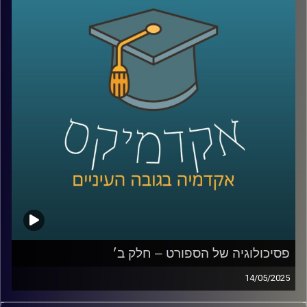
והאם ייתכן שכלכלה, חברה וסביבה לא עומדות בסתירה אלא
דווקא תלויות זו בזו?
במקביל, הבינה המלאכותית היוצרת נכנסת לעולמנו בקצב
מסחרר, ומציעה פתרונות טכנולוגיים פורצי דרך לאתגרים
סביבתיים וחברתיים.
אבל גם כאן ההתלהבות מלווה בחשש: מה ההשפעה של
האלגוריתמים על פרטיות, תעסוקה וצריכת אנרגיה?
האם מדובר במהפכה ירוקה או באשליה מסוכנת?
כדי לדבר על כל השאלות האלו, נמצא איתנו היום אחד הקולות
המובילים בישראל בכל מה שקשור ל-ESG, פיננסים ומנהיגות
ערכית:
יאיר אבידן, יו״ר הועדה המייעצת וראש פורום עמיתים במרכז
אריסון ל-ESG באוניברסיטת רייכמן, ולשעבר המפקח על
הבנקים שמאחוריו תפקידים מרכזיים בכלכלה הישראלית.
פסיכולוגיה של הספורט – חלק ב׳
14/05/2025
קרדיט תמונות:
AudioVersity