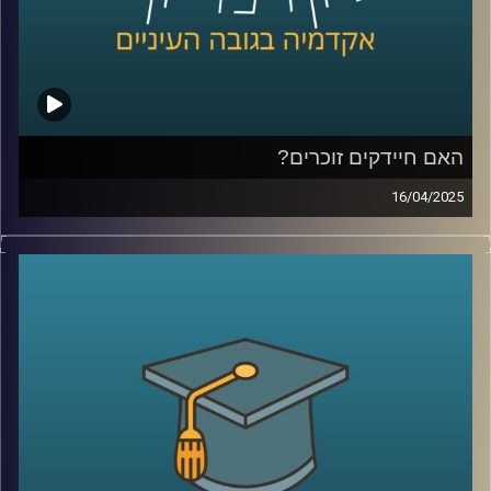
פרטיות וסייבר.
קרדיט תמונות:
AudioVersity
האם חיידקים זוכרים?
16/04/2025
בגופנו חיים כ-40 טריליון חיידקים, אבל רק בשנים האחרונות
אנחנו מתחילים להבין עד כמה הם חכמים. מחקרים מגלים
שלחיידקים מסוימים יש יכולת לזכור חוויות, מה שעשוי לשנות
לחלוטין תחומים כמו רפואה, פרוביוטיקה, חקלאות ותעשייה.
בפרק הזה נגלה איך היצורים הזעירים הללו, שנחשבו בעבר
לפשוטים, בעצם חיים כחברה מתוחכמת, משתפים פעולה
ואפילו מקריבים את עצמם – וכל זה עשוי להוביל למהפכה
ביולוגית של ממש.
בפרק זה זכיתי לארח את ד"ר אילנה קולודקין-גל, מרצה בכירה