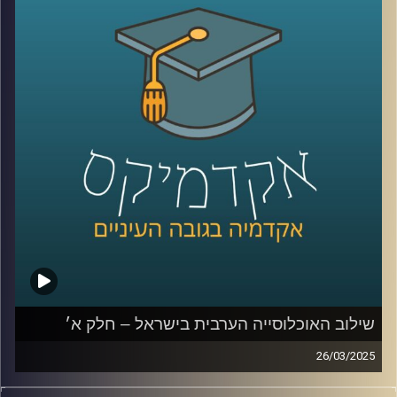
הערבית אל מול החברה הכללית גדולים?
בפרק הזה נדבר יותר על מוביליות חברתית, השכלה, מי הולך
ללמוד יותר גברים ערביים או נשים ערביות, למה פעם גבריים
ערביים למדו יותר והיום פחות, מהי החלטת החומש לחברה
הערבית
ולמה האוכלוסייה הערבית לא יודעת עברית?
שוב איתנו ד״ר מריאן תחאוכו, חוקרת בכירה במכון אהרן
למדיניות כלכלית בבית ספר טיומקין לכלכלה – אוניברסיטת
רייכמן, ועומדת בראש המרכז לחברה הערבית.
קרדיט תמונות:
AudioVersity
שילוב האוכלוסייה הערבית בישראל – חלק א׳
26/03/2025
סוגיית התעסוקה של הציבור הערבי בישראל והפערים