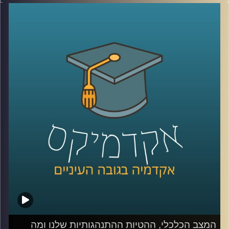
המשמעותיים מול האוכלוסייה הכללית אשר העמיקו במהלך
המשברים שחווינו כאן בשנים האחרונות, היא סוגיה מרכזית
המשפיעה על החוסן החברתי והכלכלי במדינת ישראל.
בנוסף לפגיעה בצמיחה במשק ובתוצר, לשיעורי התעסוקה
והפריון הנמוכים בקרב העובדים הערבים יש השלכות על רוב
היבטי החיים בחברה הערבית
כדי לדון בסוגיות הללו הצטרפה אלינו היום ד״ר מריאן תחאוכו,
חוקרת בכירה במכון אהרן למדיניות כלכלית בבית ספר טיומקין
לכלכלה – אוניברסיטת רייכמן, ועומדת בראש המרכז לחברה
הערבית.
קרדיט תמונות:
AudioVersity
המצב הכלכלי, ההטיות ההתנהגותיות שלנו ומה