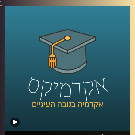
שלנו, בין אם בתשתיות,בריאות, רווחה ביטחון ובעצם בכלל
הסקטורים.
כך למשל בתחום החינוך, דוחות שונים של ה־OECD מצביעים
על כך שעל אף שתקציב החינוך הישראלי ואחוז בעלי ההשכלה
הגבוהה הוא מהגבוהים באירופה.
הצפיפות בכיתות היא מהגבוהות בעולם, הישגי התלמידים ושכר
המורים הם מהנמוכים בעולם המערבי.
בנוסף, מדינת ישראל בת ה-76 סובלת מחוסר יציבות שלטונית,
זוהי ממשלתינו ה-37, כלומר תחלופה של בערך כל שנתיים.
אז מה עושים? יש כאלו שסוברים שחייבים לשנות את השיטה,
שיטת הבחירות והשלטון.