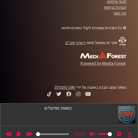
תנאי שימוש
בכיר ומוביל את מעבדת Neuroscience of Psychopathology
הצהרת נגישות
בביה"ס לפסיכולוגיה באוניברסיטת רייכמן.
צרו קשר
קרדיט תמונות:
AudioVersity
© כל הזכויות שמורות לקול האוניברסיטה
אתר זה מופעל תחת
רישיון אקו"ם
Powered by Media Forest
האתר עוצב ונבנה באהבה על ידי
STUDIO DAY
כסאות מוזיקליים
00:00