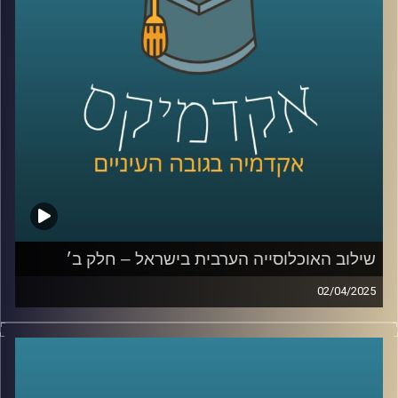
תופעת הצעירים חסרי המעש , מה צריך לקרות כדי להתחיל שיח
בין האוכלוסיות השונות והאם יש מקום לאופטימיות בעתיד?
שוב איתנו לפרק האחרון בסדרה ד״ר מריאן תחאוכו, חוקרת
בכירה במכון אהרן למדיניות כלכלית בבית ספר טיומקין
לכלכלה – אוניברסיטת רייכמן, ועומדת בראש המרכז לחברה
הערבית.
קרדיט תמונות:
AudioVersity
שילוב האוכלוסייה הערבית בישראל – חלק ב׳
02/04/2025
בפרק הקודם דיברנו קצת על אוכלוסיות בישראל, איך מחלקים
לאוכלוסיות, למה בכלל שווה להשקיע באוכלוסייה הערבית
מנקודת מבט כלכלית אבל גם אישית, מה זה מוביליות חברתית
ומה המצב אצלנו במדינה? ועד כמה הפערים של החברה