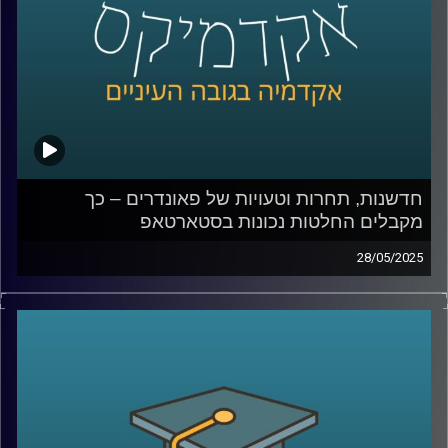
האם רובוט יכול לגרום לי לקנות משהו, או דווקא לגרום לי
להרגיש שייך? ואיפה עובר הקו בין טכנולוגיה שמשפרת את
חיינו לכזו שמעצבת אותנו מבלי שנרגיש
קרדיט תמונות:
AudioVersity
חדשנות, תחרות וטעויות של פאונדרים – כך
מקבלים החלטות נכונות בסטארטאפ
28/05/2025
מה קורה כשסטארטאפ נכנס לשוק תחרותי?
האם ניסיון קודם ומעורבות הפאונדרים תמיד עוזרים או
שלפעמים דווקא מגבילים?
ומה אפשר ללמוד מהחברות שלא “בזבזו משבר טוב”?
בפרק הזה של אקדמיקס אני מארחת את פרופ’ ניראון חשאי,
דיקן בית הספר אריסון למנהל עסקים באוניברסיטת רייכמן,