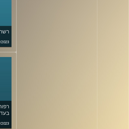
רשתו
/2023
רפור
בעד 
/2023