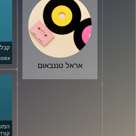
קבלת
/2024
אראל טננבאום
המשפ
קורה