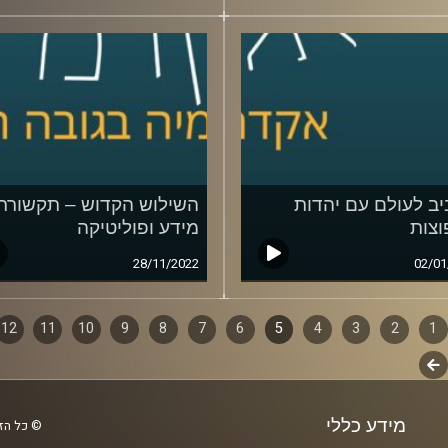
ב לעולם עם יהדות
השילוש הקדוש – תקשורת
צות
מידע ופוליטיקה
28/11/2022
02/01
1
ף
2
3
4
5
6
7
8
9
10
11
12
לשלב
ם
הבא
מידע כללי
© כל הזכ