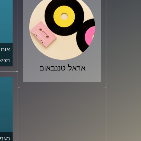
אומנ
/2021
אראל טננבאום
מגמו