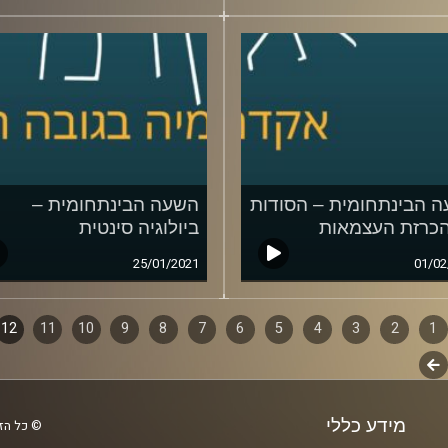
 הבינתחומית – הסודות
השעה הבינתחומית –
כרזת העצמאות
ביולוגיה סינטית
25/01/2021
01/02
1
ף
2
3
4
5
6
7
8
9
10
11
12
לשלב
ם
הבא
מידע כללי
© כל הזכ