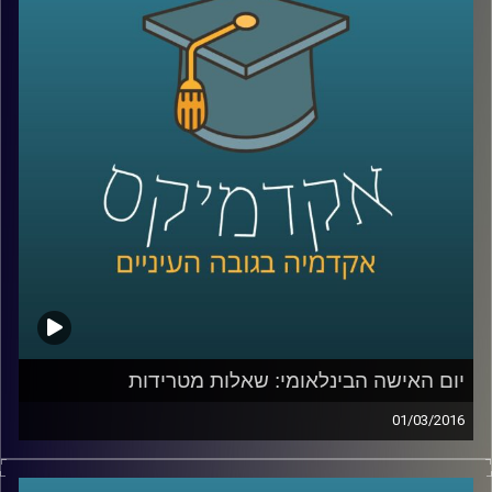
המתודולוגיה בעולם
–
בואו ללמוד לפתור
בעיות, להרוויח מהסבכים שבחייכם ולהשיג קצת
נחת
.
קרדיט תמונות:
AudioVersity
יום האישה הבינלאומי: שאלות מטרידות
01/03/2016
זה מגיע מכל כיוון וצף על פני המים – הטרדות
מיניות במקום העבודה הן בעיה שהולכת