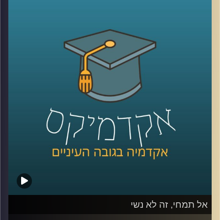
מגדילים את מעגל הלקוחות, אבל העולם
הדיגיטלי לא היה שם כשהתחלתם את הדרך.
עסקים צריכים ללמוד כיצד להיות דיגטליים,
לשחק את המשחק העסקי והרווחי גם בשוק
הוירטואלי. לא די בפתיחת חשבון פייסבוק או
טוויטר ובניית אתר. דוקטור אמיר עציוני על
אסטרטגיות וירטואליות, הצלחות וכישלונות
.
קרדיט תמונות:
AudioVersity
אל תמחי, זה לא נשי