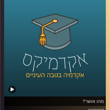
האוצרות: במה כרוכה, מדוע מאתגרת, האם
משתנה לאורך השנים? לכבוד 50 שנים להיווסדו
של מוזיאון ישראל שוחחנו על אודות התערוכה
"
1965 –
היום
",
המתמקדת ביצירה הישראלית
בשנת חניכת המוזיאון, תערוכה שמאפייניה
שונים בתכלית מאופן אוצרותן המקובל של
תערוכות, דבר שיצר תוצר אוצרותי שונה ומרתק.
לכו לבקר
!
קרדיט תמונות:
AudioVersity
מהו אושר?