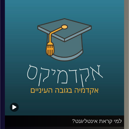
ומקבלת מקום בשיח הציבורי. השאלה היא מה
אפשר לעשות עם זה? דוקטור שרית סמילה-סנד
חוקרת פילוסופיה של מוסר, ושואלת שאלות
מוסריות הקשורות בהשפעתה של תחושת
האמפתיה בין בני האדם וביכולתה לשפר את
היחסים בין אדם לחברו. העיסוק הפילוסופי הופך
מעשי יותר מתמיד
.
קרדיט תמונות:
AudioVersity
למי קראת אינטליגנט?