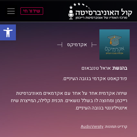
שידור חי
פתח סרגל
ל
ל
תוכן
תפריט
ראשי
ראשי
אקדמיקס
בהגשת:
אראל טננבאום
פודקאסט אקדמי בגובה העיניים.
שיחה אקדמית אחד על אחד עם אקדמאים מאוניברסיטת
רייכמן ומחוצה לו בשלל נושאים. תכנית קלילה, המייצרת שיח
אינטיליגנטי בגובה העיניים.
קרדיט תמונות:
AudioVersity