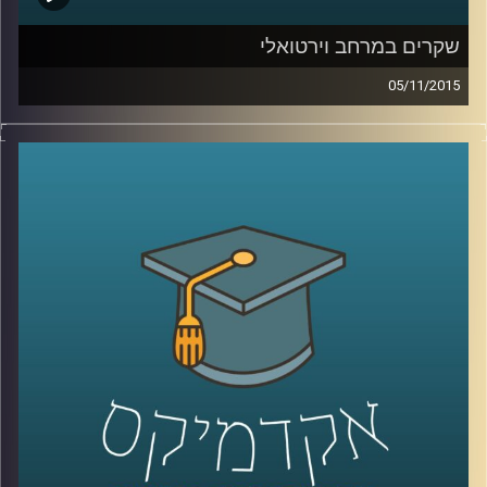
שקרים במרחב וירטואלי
05/11/2015
רגע לפני שהוא עוזב לפוסט דוקטורט ב
– NYU,
ליאור זלמנסון מסביר מדוע כולנו שקרנים ומדוע
לא ניתן להתחמק מאמירת שקרים בשגרת חיינו
הוירטואליים. ניהול זמינות, החלפת זהויות
ומצבים נוספים גורמים לנו לסלף את האמת.
יחד עם זאת, הרשת לא אוהבת אותנו שקרנים.
יודעים למה? על יצירתיות וההזדמנות המופלאה
להיות בצורות נוספות מחוץ לממד המוחשי
.
קרדיט תמונות:
AudioVersity