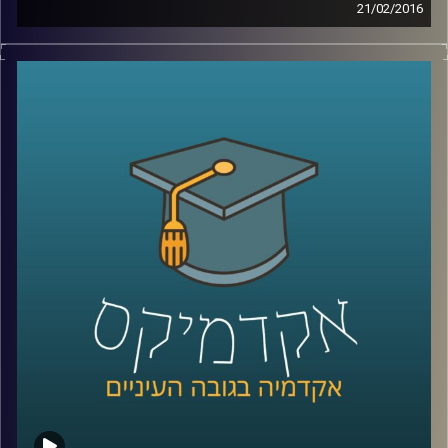
21/02/2016
דוקטור הדס אראל חוקרת אינטליגנציה – מהי?
כיצד מתפתחת? האם ניתן לשפרה והאם אפשר
לקלקלה? מבחני האינטליגנציה חושפים נתון
שאולי קשה לקבל ולהודות בו: כל דור חכם
מקודמו. מצד שני, המבחנים לא השתנו כבר
הרבה מאוד שנים, ויתכן והמדדים שלהם איבדו
משהו מהרלוונטיות שלהם. בואו ללמוד על
המוח שלכם
!
קרדיט תמונות:
AudioVersity