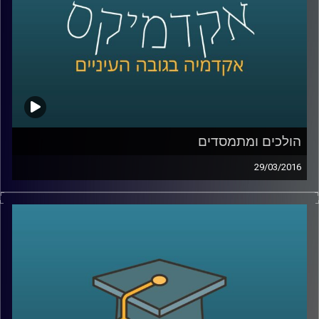
הולכים ומתמסדים
29/03/2016
ראש החוג למדיניות ציבורית באוניברסיטת תל
אביב, פרופסור איתי סנד, מסביר כיצד מבנה
מוסדי משפיע על הכלכלה ועל גורמים חשובים
בה, ובעצם על חיי היומיום של כולנו: בריאות,
חינוך, פנסיה, דיור, אבטלה. שני תחומי ענק
מעניינים המושפעים משינויים במבנה המוסדי