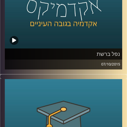
קרדיט תמונות:
AudioVersity
נפל ברשת
07/10/2015
הרשת מבלבלת לנו את כל החוקים! פרופסור
רונן אברהם מתמקד בשאלת הטלת אחריות
נזיקית על משתמשי קצה בכל הנוגע לאבטחת
מידע. האחריות תועיל במניעת עבירות כגון
פלישה למידע אישי, הורדות לא חוקיות
ושימושים לא רצויים אחרים, אבל יש לזה גם
צדדים בעיתיים (כנראה שהבחנתם באחד או