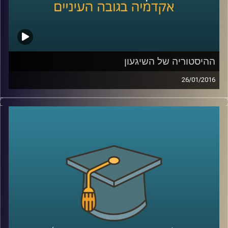
ההיסטוריה של השיגעון
26/01/2016
דוקטור נועה אלבלדה מספרת על מחלת
הסכיזופרניה לאורך השנים: שיטות טיפול,
תגליות מכוננות ותפישות חברתיות. כיום, עדיין
ניצבות בפני המדע שאלות גדולות לגבי
הסכיזופרניה, ונועה משתפת בהן ובשאיפת
המחקר. גם לחברה אחריות רבה, הקשורה
בשילוב חולי הסכיזופרניה, שמהווים 1%
מהאוכלוסייה, בשגרה ה"נורמטיבית
".