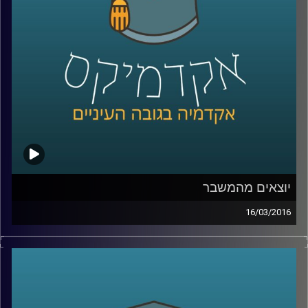
הם מעמד הביניים ואנרגיות מתחדשות
.
קרדיט תמונות:
AudioVersity
יוצאים מהמשבר
16/03/2016
ניהול קונפליקטים הוא עניין שברירי. זה נכון לכל
סוג של קונפליקט – עסקי, דיפלומטי, בין-אישי.
דוקטור אמיר כפיר פיתח מתודולוגיה לטיפול
בקונפליקטים, והקים
ארגון שמפיץ את