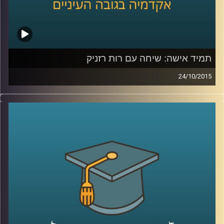
תמיד אישה: שיחה עם רות רזניק
24/10/2015
רות רזניק, מייסדת ויושבת ראש עמותת לא
לאלימות נגד נשים, מספרת על תולדות
הפמיניזם בארץ ישראל והאופן בו התקבל בשיח
הציבורי בתחילת שנות ה-70. קורות חייה מלאים
בעשייה למען נשים במעגל האלימות ושזורים
בשירים והגיגים שכתבה, שיראו אור בספרה
"להיות אישה". תכנית מיוחדת לקראת
היום הבינלאומי למיגור האלימות נגד נשים
.