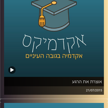
מאדם לאדם, המידה המבלבלת, שכדאי להכיר
לקראת השנה החדשה. המידה האמצעית
מלמדת אותנו, בין היתר, על מורכבות הנפש ועל
הביטוי השגור בתרבות היהודית "לפנים משורת
הדין
".
קרדיט תמונות:
AudioVersity
אוצרת את הרגע
21/07/2015
איה מירון, אוצרת משנה לאמנות ישראלית
במוזיאון ישראל בירושלים, מספרת על מלאכת