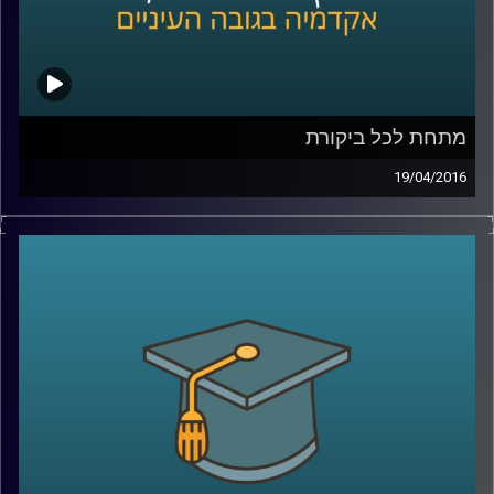
קרדיט תמונות:
AudioVersity
מתחת לכל ביקורת
19/04/2016
אוהבים ביקורת? ביקורתיים כלפי עצמכם או
בעיקר כלפי אחרים? ומה בעניין ביקורת כלפי
הקבוצה אליה אתם משתייכים ומזדהים איתה?
פרופסור תמר שגיא חוקרת יחסים בין קבוצות,
והפעם מתמקדת בשאלת השפעתה של ביקורת
על הקבוצה המבקרת, על הקבוצה המבוקרת
ועל קבוצות חיצוניות לסכסוך
.
קרדיט תמונות:
AudioVersity