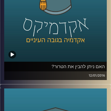
קרדיט תמונות:
AudioVersity
האם ניתן להבין את הטרור?
12/01/2016
הטרור מפחיד ומכעיס אותנו, עד כדי כך שאין
לנו רצון ועניין להבין מה מטרתו, אבל שאלת
המטרה משפיעה על אופן ההתמודדות עם
הטרור: מה מטרת העל של ארגוני טרור, והאם