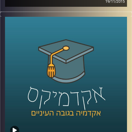
19/11/2015
דוקטור שירי רזניק מספרת על מחאות נשיות
לאורך השנים ברחבי העולם דרך קטעים
נבחרים מהתרבות הפופולארית: שירים משנות
ה-60 וה-90, סרטי דיסני, מכתבים של ילדים
וילדות למפיקי טלוויזיה והספר "המיסתורין
הנשי
".
קרדיט תמונות:
AudioVersity