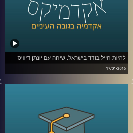
קרדיט תמונות:
AudioVersity
להיות חייל בודד בישראל: שיחה עם יונתן דיוויס
17/01/2016
יונתן דיוויס, סגן הנשיא לקשרי חוץ וראש ביה"ס
הבינלאומי במרכז הבינתחומי, מספר על חייו
מלאי השינוי: המעבר מבריטניה אל ארה"ב,
ההחלטה לשרת בצה"ל, החוויה כחייל וכסטודנט
בודד, רכישת השפה העברית, והקשר של סיפורו
האישי אל עבודתו בשנים האחרונות במרכז
הבינתחומי
.