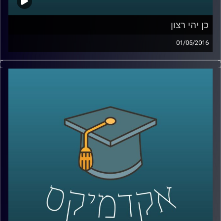
כן יהי רצון
01/05/2016
דוקטור דניאל לוי, פסיכולוג קוגנטיבי, חוקר
סוגיות פילוסופיות ומוסריות מנקודת מבט
שמערבת את הביולוגיה וחקר המוח. כדאי
שנתחיל להכיר בסתירות הקוגנטיביות שבתוכנו,
ויש לא מעט. סוגיית הרצון החופשי וסוגיית
הענישה הן דוגמאות הממחישות סתירות
אלה. היו הוגנים והשיבו תשובות עומק על שתי
השאלות הבאות בטרם תאזינו לתכנית: באיזו
מידה אתם אנשים בעלי רצון חופשי וחופש
בחירה? האם אתם מאמינים בענישה ומאילו
טעמים? עכשיו
– Play!