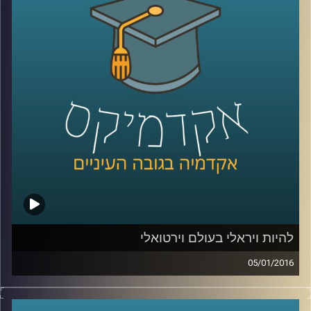
הם עוסקים בזה בלבד, או שפעילויותיהם רחבות
הרבה יותר? סביר כי ההבנה של התמונה
המלאה תעזור למדינות ולקבוצות המותקפות
להתמודד עם הטרור וניסיון ההשתלטות של
האיסלאם הקיצוני. פרופסור אסף מוגדם מספר
קצת על ההיסטוריה של הטרור ומעורבותו של
הטרור במלחמות אזרחים והתקוממויות
.
קרדיט תמונות:
AudioVersity
להיות ויראלי בעולם וירטואלי
05/01/2016
יש לכם את זה מגיל צעיר, אתם מנהלים יופי של
משא ומתן, בונים מודלים עסקיים מוצלחים,