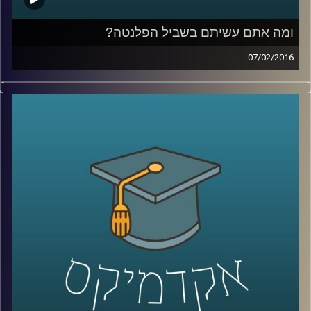
ומה אתם עשיתם בשביל הפלנטה?
07/02/2016
פרופסור אורי מרינוב מביא איתו רוח אופטימית
אך ספקנית לאולפן ומסכם את ועידת האקלים
בפריז. מהתמונה העולמית התגלגלנו לשוחח על
ישראל: משאב המים והים בה והשינויים בתחום
התחבורה הציבורית. אל תשבו שלובי רגליים –
התחילו לפעול למען כדור ארץ קריר יותר,
שמסוגל לשרוד את התרבות הטכנולוגית שלנו
.
קרדיט תמונות:
AudioVersity