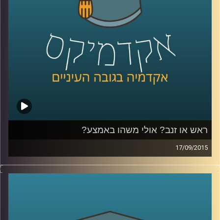
שניים)
.
קרדיט תמונות:
AudioVersity
ראש או זנב? אולי משהו באמצע?
17/09/2015
דוקטור גבריאלה ברזין וגיל מרקוביץ קוראות יחד
בטקסט "הקדמה למסכת אבות" מאת הרמב"ם
ומבררות מהי המידה האמצעית? המידה אליה
יש לשאוף, אותה יש לזהות ולתרגל באופן שונה