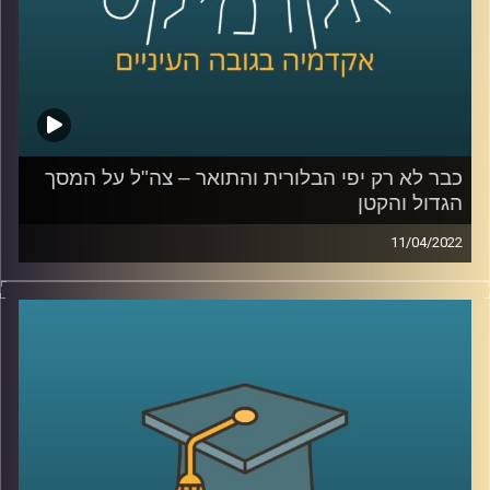
כבר לא רק יפי הבלורית והתואר – צה"ל על המסך
הגדול והקטן
11/04/2022
בשבוע שעבר זכתה הסדרה "שעת אפס" בפרס הסדרה הטובה
ביותר בפסטיבל קאן. הסדרה מציגה את הלוחמים בצה"ל באור
מאוד שונה מזה בו הוצגו בערב בסרטי העבר כמו "הוא הלך
בשדות".
בפרק זה ד"ר מיכל שביט, חוקרת של יחסי הצבא והחברה
הישראלית, תדבר על השינוי באופן הצגת צה"ל בתרבות
הפופולארית.