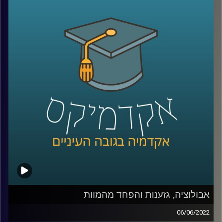
של הדרכון מנתב"ג, תיכוניסטים יצטלמו מהגב רצים לים עם
גלשן ביד כאילו בלי ידיעתם ומסיבות בריכה, יציאה עם חברים
או ארוחות במסעדה יצולמו כדי להבהיר לכולם
שהמצולמים בעלי חיי חברה עשירים. אבל מה קורה כאשר
המצב הכלכלי לא מאפשר לטוס לחו"ל, להיות בחוגים פוטוגנים
או לצאת למסעדות לעיתים קרובות ואפילו השכונה או חצר
הבית לא מספיק יפים כדי להצטלם בהם (ובטח שלא כוללים
בריכה).
בפרק הזה ענבר מיכלזון דרורי, חוקרת ומרצה על סוציולוגיה
דיגיטלית תרבות ובני נוער באינסטגרם בבר אילן ואצלנו בחטיבת
דאטה ממשל ודמוקרטיה על הפערים בין האינסטגרם של
נערות ונערים ממעמד נמוך לעומת כאלו ממעמד כלכלי גבוה,
איך מציגים חיים יפים בתוך מציאות שאינה פוטוגנית ומה זה אי
שוויון בנכסים דיגיטאליים.
אבולוציה, גזענות והפחד מהמוות
06/06/2022