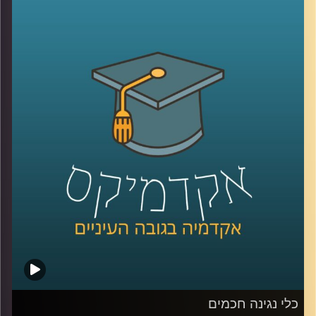
מילאה אולמות בקונצרטים שלה. אז לאן התחום הזה הולך
והאם לנגנים וליוצריים אנושיים יש סיבה לדאוג? האזינו
לשיחה שקיימתי עם ד"ר רויטל הולנדר מבית הספר ליזמות כאן
באוניברסיטת רייכמן.
לשיחה עם ד"ר רויטל הולנדר על יזמות מוזיקאלית –
לחצו כאן
לשיחה עם ד"ר רויטל הולנדר על כלי נגינה חכמים –
לחצו כאן
קרדיט תמונות:
AudioVersity
כלי נגינה חכמים