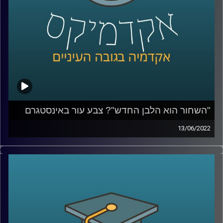
לשיחה על הסיבות שבגללן אין להאמין לפוליטיקאים –
לחצו
כאן
קרדיט תמונות:
AudioVersity
"השחור הוא הלבן החדש"? צבע עור באינסטגרם
13/06/2022
בעידן בו אנו נמדדים על ידי כמות הלייקים והעוקבים חשוב
לתעד את הפעילות שאנחנו עושות ועושים ולהציג אותה
בקפידה, ואם צריך גם ללטש איזו נקודה או להוסיף פילטר
שיהפוך אותנו ליפים יותר. כאשר ענבר מיכלזון דרורי, חוקרת
ומרצה על סוציולוגיה דיגיטלית תרבות ובני נוער באינסטגרם
בבר אילן ואצלנו בחטיבת דאטה ממשל ודמוקרטיה שאלה
נערות ונערים באיזה פילטרים הם משתמשים היא נדהמה לגלות