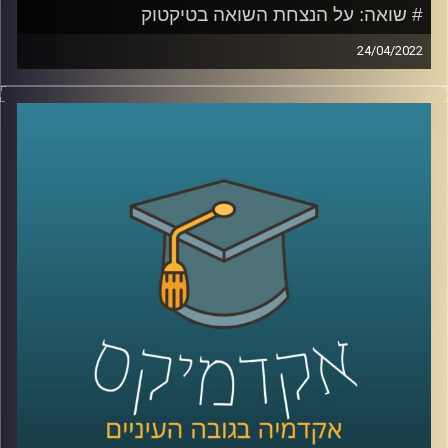
# שואה: על הנצחת השואה בטיקטוק
24/04/2022
סרטונים בטיקטוק בהם נערות מחופשות לקורבנות שואה או
תמונות זוועה ממחנות ריכוז והשמדה המלוות בשיר פופ קיצבי
יגרמו לרובנו רתיעה. עם זאת, מה שגורם לרוב האנשים לאי
נוחות זה בדיוק מה שמושך את תום דיבון, מרצה וחוקר בבית
הספר סמי עופר לתקשורת באוניברסיטת רייכמן ובמחלקה
לתקשורת באוניברסיטה העברית.
אז איך מנציחים את השואה בטיקטוק ולמה זה לא בהכרח דבר
שלילי להשתמש בפלטפורמה הזאת להנצחת השואה. האזינו
לשיחה שקיימתי עם תום דיבון.
קרדיט תמונות:
AudioVersity