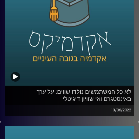
מה נחשב יפה יותר היום – שחור.
אז האם נעשה שינוי אמיתי ביחס בין העדות השונות, ממתי
להיות לבן זה שלילי והאם קים קרדשיאן עשתה שינוי אמיתי
שישאר איתנו לעוד שנים ארוכות? האזינו לחלק השני של
השיחה.
לשיחה על מעמדות כלכליים באינסטגרם –
לחצו כאן
לא כל המשתמשים נולדו שווים: על ערך
קרדיט תמונות:
AudioVersity
באינסטגרם ואי שוויון דיגיטלי
13/06/2022
בעידן בו אנו נמדדים על ידי כמות הלייקים והעוקבים חשוב
לתעד את הפעילות שאנחנו עושות ועושים ולהציג אותה
בקפידה – כל טיסה לחו"ל תכלול אלבום בהייליט הכולל תמונה