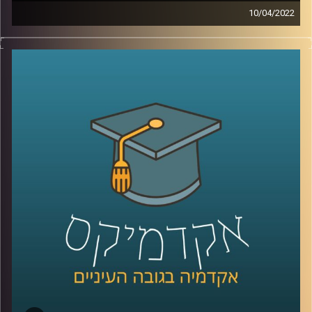
10/04/2022
דמיינו שהייתם יכולים לקבל כלי נגינה שבחיים לא ראיתם ותוך
5 דקות כבר לדעת איך לנגן בו שירים. עכשיו אתם יכולים
להפסיק לדמיין כי ישנם כלי נגינה חכמים – פרסונאליים
שבהם זה ממש אפשרי. רוצים לדעת איך זה עובד? האזינו
לשיחה עם ד"ר רויטל הולנדר מבית הספר ליזמות כאן
באוניברסיטת רייכמן.
לשיחה עם ד"ר רויטל הולנדר על יזמות מוזיקאלית –
לחצו כאן
לשיחה עם ד"ר רויטל הולנדר על מחשבים שמלחינים מוזיקה
בלחיצת כפתור –
לחצו כאן
קרדיט תמונות:
AudioVersity