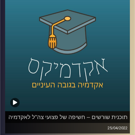
האזינו לשיחה שקיימתי עם ד"ר תמיר אביב, מתכנן עירוני ומרצה
בבית הספר לקיימות כאן באוניברסיטת רייכמן.
לשיחה על צדק עירוני –
לחצו כאן
קרדיט תמונות:
AudioVersity
תוכנית שורשים – חשיפה של פצועי צה"ל לאקדמיה
25/04/2022