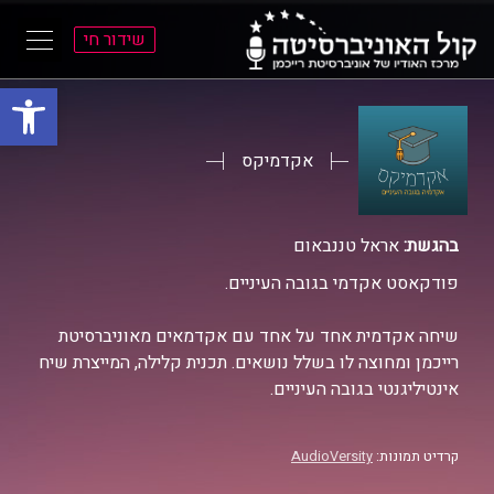
שידור חי
פתח סרגל
ל
ל
תוכן
תפריט
ראשי
ראשי
אקדמיקס
בהגשת:
אראל טננבאום
פודקאסט אקדמי בגובה העיניים.
שיחה אקדמית אחד על אחד עם אקדמאים מאוניברסיטת
רייכמן ומחוצה לו בשלל נושאים. תכנית קלילה, המייצרת שיח
אינטיליגנטי בגובה העיניים.
קרדיט תמונות:
AudioVersity