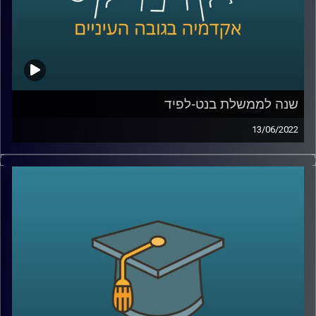
קרדיט תמונות:
AudioVersity
שנה לממשלת בנט-לפיד
13/06/2022
ממש היום לפני שנה הושבעה ממשלת ישראל ה-36 בראשות
נפתלי בנט עם יאיר לפיד כראש ממשלה חליפי. הממשלה
הזאת חוותה לא מעט תלתלות ויש שיגידו שהיכולת שלה
למשול מוטל בספק. בתכנית הזאת התארח ד"ר מעוז רוזנטל
מרצה בכיר בבית הספר לאודר לממשל לדבר על משילות,
הפלונטר הפוליטי בוא אנחנו נמצאים ועל שיטת הממשל
הישראלית.