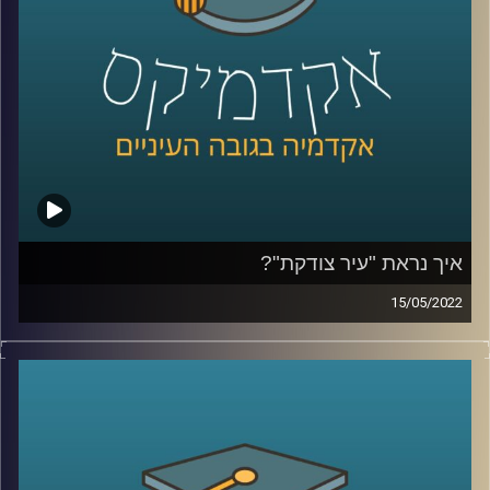
לשיחה על הורות גאה –
לחצו כאן
לשיחה על אתגרים ייחודיים ללהטב"קים –
לחצו כאן
קרדיט תמונות:
AudioVersity
איך נראת "עיר צודקת"?
15/05/2022
בקיץ 2011 מאות אלפי אזרחים יצאו לרחובות ודרשו "צדק".
מה זה אומר צדק חברתי, צדק עירוני או צדק סביבתי? האם יש
קשר בין קשר חברתי לסביבה? ואיך נראית "עיר צודקת"?
האזינו לחלק השני של השיחה שקיימתי עם ד"ר תמיר אביב,