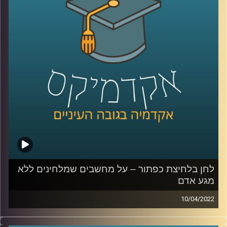
הצבא והתקשורת בישראל בכלל.
לשיחה על היצג צה"ל בקולנוע ובסדרות –
לחצו כאן
לשיחה על הצבא והצבאיות בישראל –
לחצו כאן
קרדיט תמונות:
AudioVersity
לחן בלחיצת כפתור – על מחשבים שמלחינים ללא
מגע אדם
10/04/2022
היום ישנן אפליקציות שמלחינות שירים לבקשתך ללא
התערבות אדם ולהולוגרמה ביפן כבר יש אלפי מאריצים והיא