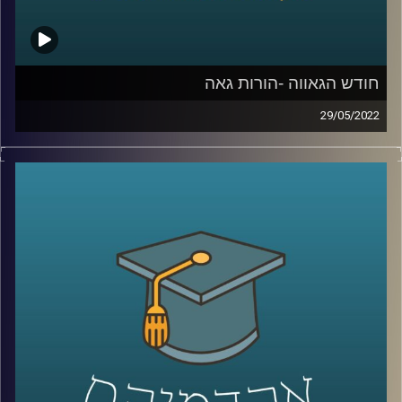
קרדיט תמונות:
AudioVersity
חודש הגאווה -הורות גאה
29/05/2022
השנה הוחלט סוף סוף במדינת ישראל שזוגות גברים יוכלו
להביא ילדים באמצעות פנדקאות במדינת ישראל, לאחר שנים
של הפלייה ממוסדת.
כמובן שהמהלך הוביל תגובות עזות אבל לידיעת המתנגדים,
חשוב להבהיר שילדים להורים גאים לא סובלים מבעיות
התנהגותיות יותר מילדים להורים הטרוסקסואליים ואפילו פחות.
האזינו לחלק השני של השיחה עם ד"ר גבע שנקמן מרצה
וחוקר בבית הספר לפסיכולוגיה כאן באוניברסיטת רייכמן וראש
מעבדת LGBTQ+ Psychology.