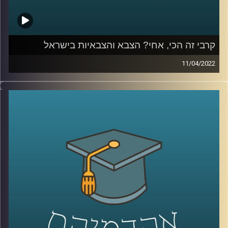
קרבי זה הכי, אחי? הצבא והצבאיות בישראל
11/04/2022
האם עדיין "קרבי זה הכי אחי" או שמא "הטובים לסייבר? וגם,
מה העתיד של מודל צבא העם?
האזינו לשיחה שקיימתי עם ד"ר מיכל שביט, חוקרת של יחסי
הצבא והחברה הישראלית בבית הספר לאודר לממשל.
לשיחה על יחסי הצבא והתקשורת הישראלית –
לחצו כאן
לשיחה על היצג צה"ל בקולנוע וסדרות –
לחצו כאן
קרדיט תמונות:
AudioVersity