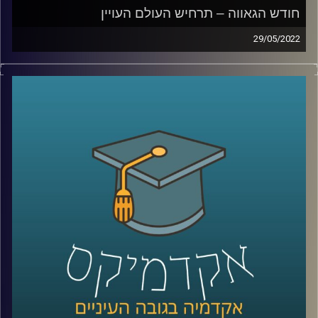
חודש הגאווה – תרחיש העולם העויין
29/05/2022
ששכיחות הדיכאון בקרב ילדים להטב"קים גדולה פי ארבעה
והם נוטים לחוש דיכאון כבר מגיל 10, משום שהם מרגישים
שונים מחבריהם. איך זה נראה בשטח, מה אפשר לעשות ואיך
מווסתים אמירות שיכולות להשפיע על המצב הנפשי של
להטב"קים?
האזינו לחלק השלישי של השיחה עם ד"ר גבע שנקמן מרצה
וחוקר בבית הספר לפסיכולוגיה כאן באוניברסיטת רייכמן וראש
מעבדת LGBTQ+ Psychology.
לשיחה על מחקר להטב"קי –
לחצו כאן
לשיחה על הורות גאה –
לחצו כאן