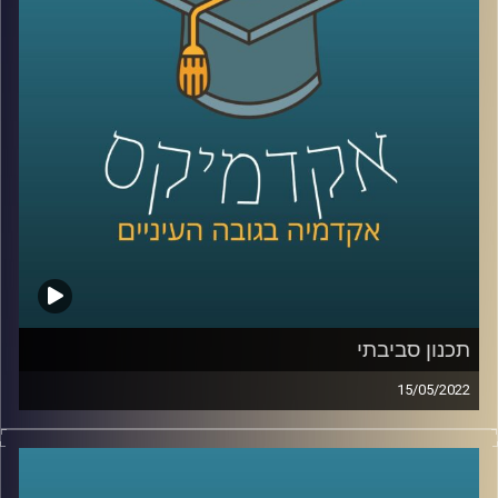
מתכנן עירוני ומרצה בבית הספר לקיימות כאן באוניברסיטת
רייכמן.
לשיחה על תכנון עירוני וסביבתי –
לחצו כאן
קרדיט תמונות:
AudioVersity
תכנון סביבתי
15/05/2022
איך מתכננים עיר? מה זה בכלל אומר תכנון עירוני? ומה הקשר
בין תכנון עירוני לקיימות?