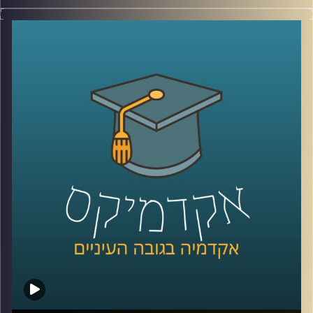
בשנת 2016 סטודנטים במרכז הבינתחומי (היום אוניברסיטת
רייכמן) הקימו במסגרת לימודיהם את "תוכנית שורשים". מטרת
התוכנית היא שילוב פצועי צה”ל הנמצאים בשלבים השונים של
תהליך השיקום בעולם האקדמיה והקניית מיומנויות למידה
בסיסיות.
הסטודנטים שהקימו את התכנית כבר מזמן הפכו לבוגרים אך
התכנית ממשיכה לפעול בניהול של מרכז לאה ונפתלי
בן-יהודה לנגישות וטיפוח כישורי למידה באוניברסיטת רייכמן
ומידי שנה משלבת עשרה פצועי צה"ל בקורסים אקדמיים
לבחירתם תוך ליווי צמוד וסבסוד מלא.
בפרק הזה של אקדמיקס התארחו שלושה לספר על התכנית:
נתנאל שגב, בוגר התכנית, עמית איילון, חונכת בתכנית ורייצ'ל
טומס, מנהלת מרכז לאה ונפתלי בן-יהודה לנגישות וטיפוח
כישורי למידה.
קרדיט תמונות:
AudioVersity