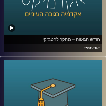
לשיחה על מחקר להטב"קי –
לחצו כאן
לשיחה על אתגרים ייחודיים ללהטב"קים –
לחצו כאן
קרדיט תמונות:
AudioVersity
חודש הגאווה – מחקר להטב"קי
29/05/2022
בשבוע הבא יתחיל חודש יוני הידוע גם בשנים האחרונות
כחודש הגאווה. תל אביב תתמלא דגלים בצבעי הקשת כאשר
השיא של החודש יחשב מצעד הגאווה המיוחל.
היום בתכנית יתארח ד"ר גבע שנקמן פיכולוג קליני ראש
מעבדת LGBTQ+ Psychology שבבית הספר לפסיכולוגיה על
שם ברוך איבצ'ר, כאן באוניברסיטת ריכמן ויחד נבין מהו בכלל
מחקר להטב"קי.