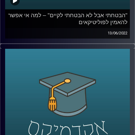
"הבטחתי אבל לא הבטחתי לקיים" – למה אי אפשר
להאמין לפוליטיקאים
13/06/2022
בישראל התרגלנו שהבטחות בחירות לא נועדו כדי להיות
מקויימות. בפרק הזה ד"ר מעוז רוזנטל, מרצה בכיר בבית הספר
לאודר לממשל, ידבר על הסיבות בגללן אי אפשר להאמין
לפוליטקאים, בכל העולם, איפה עובר הגבול בין שקר לאחריות
לאומית על דברים שרואים מכאן ומה המחיר של שקרים
פוליטים.
לשיחה על משילות – שנה לממשלת בנט לפיד –
לחצו כאן