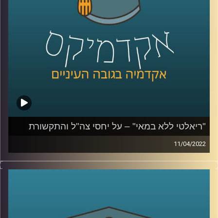
לשיחה על יחסי צה"ל והתקשורת הישראלית –
לחצו כאן
בצבא והצבאיות בישראל –
לחצו כאן
קרדיט תמונות:
AudioVersity
"ריאלטי ללא במאי" – על יחסי צה"ל והתקשורת
11/04/2022
בסוף השבוע שעבר נרצחו שלושה בני אדם בפיגוע ברחוב
דיזינגוף בתל אביב. המחבל נמלט והמרדף אחריו ברחובות תל
אביב סוקר מקרוב. קרוב מידי. בפרק הזה התארחה ד"ר מיכל
שביט מבית הספר לאודר לממשל. ד"ר שביט חוקרת של יחסי
הצבא והחברה בישראל ואת יחסי הצבא התקשורת. בפרק זה
שוחחנו על סיקור האירוע שהיה השבוע בתל אביב ועל יחסי