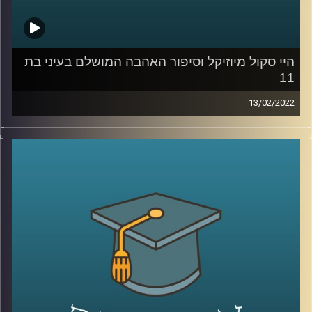
קרדיט תמונות:
AudioVersity
היי סקול מיוזיקל וסיפור האהבה המושלם בעיני בת
11
13/02/2022
רובנו צפינו בילדותינו סרטי דיסני ושמענו אגדות לפני השינה.
ד"ר שירי רזניק, פסיכולוגית חברתית וחוקרת תקשורת, בדקה
איך אלו משפיעים על "סיפור האהבה המושלם בעיינינו, או
ליתר דיוק בעייני בנות 11-12. וגם, מה ההבדל בו פירשו בנות
הפריפריה את הסרט "היי סקול מיוזיקל" לאופן בו הסרט פורש
על ידי בנות המרכז?
האזינו להמשך השיחה שקיימתי עם ד"ר שירי רזניק, מרצת
הקורס ייצוגים של אהבה וזוגיות בתרבות הפופולארית.