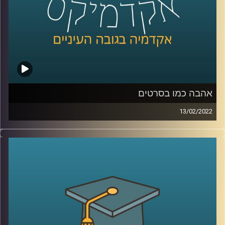
לשיחה עם ד"ר שירי רזניק על "אהבה כמו בסרטים" –
לחצו
כאן
לשיחה עם ד"ר שירי רזניק על אהבה וצרכנות –
לחצו כאן
קרדיט תמונות:
AudioVersity
אהבה כמו בסרטים
13/02/2022
כולם רוצים אהבה כמו בסרטים, כזאת שממבט ראשון יודעים
בה ש"זה-זה". אבל מהי בעצם אותה אהבה הוליוודית ומה הבעיה
בייצוג האהבה שאנחנו מקבלים בסרטים?
האזינו לשיחה שקיימתי עם ד"ר שירי רזניק, פסיכולוגית חברתית
וחוקרת תקשורת, מרצת הקורס "ייצוגים של אהבה וזוגיות
בתרבות הפופולארית".