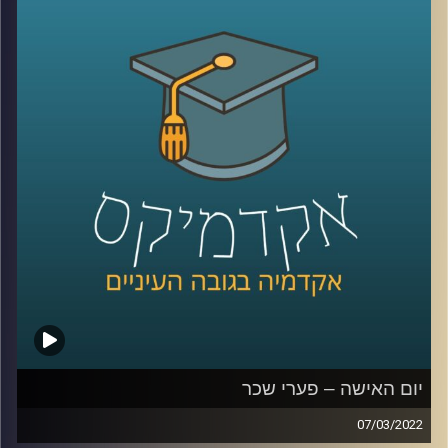
אגרסיות
.
אז מה הביטוי "מיקרו-אגרסיות" אומר, איך זה מתבטא בשטח,
והאם מדובר בעילת תביעה – האזינו לשיחה שקיימתי עם
פרופ' שרון רבין מרגליות, לשעבר דיקנית בית הספר למשפטים
כאן באוניברסיטת רייכמן ומרצה וחוקרת של דיני העבודה.
לשיחה עם פרופ' שרון רבין-מרגליות על פערי שכר –
לחצו
כאן
קרדיט תמונות:
AudioVersity
יום האישה – פערי שכר
07/03/2022