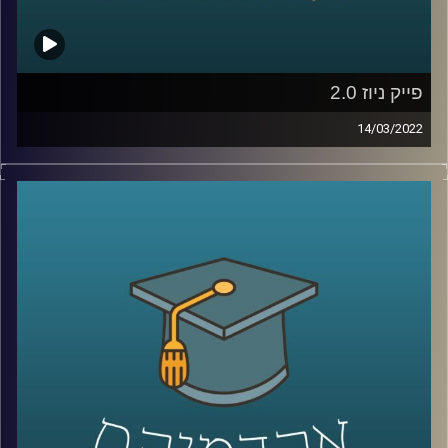
לשיחה עם ד"ר מריאן על מחסום השפה ומערכת החינוך
הערבית –
לחצו כאן
קרדיט תמונות:
AudioVersity
פייק ניוז 2.0
14/03/2022
מלכת היופי של אוקראינה לא התגייסה לצבא, לא כל כך בטוח
שטייס אוקראיני אחד הפיל שישה מטוסי קרב רוסיים וגם חלק
מצילומי התקיפות שרואים בחדשות הם סרטונים ותמונות
מלפני מספר שנים או במקרה היותר גרוע – סרטונים שנוצרו
בסימולטור. אז האם וכמה נצמדים לעובדות במלחמת התודעה
שמתרחשת כרגע או שבמלחמה כמו במלחמה כל האמצעים
כשרים? האזינו לשיחה שקיימתי עם ד"ר ערגה אטד, חוקרת את
תחום השכנוע והעברת המסרים ומרצת הקורס תקשורת
פוליטית בבית ספר לאודר לממשל.
לשיחה עם ד"ר ערגה אטד על מלחמת התודעה –
לחצו כאן