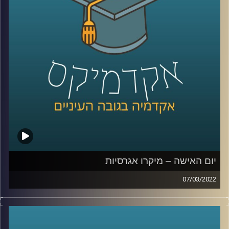
הנדרשים.
כדי לענות על השאלה הזאת בפרק זה התארחה ד"ר ערגה אטד,
חוקרת את תחום השכנוע והעברת המסרים ומרצת הקורס
תקשורת פוליטית בבית ספר לאודר לממשל.
לשיחה עם ד"ר ערגה אטד על הלחימה ברשתות החברתיות –
לחצו כאן
לשיחה עם ד"ר ערגה אטד על פייק ניו –
לחצו כאן
יום האישה – מיקרו אגרסיות
07/03/2022
קרדיט תמונות:
AudioVersity
בשנת 2017 ארץ נהדרת שידרו
מערכון
בו נראתה ישיבה
בהובלת אישה וההערות שאותה אישה מקבלת. אומנם מדובר
מערכון סאטירי אבל לסוג ההערות במערכון יש שם –
מיקרו