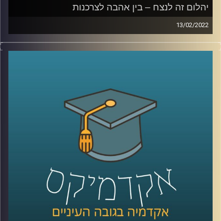
לחצו כאן
יהלום זה לנצח – בין אהבה לצרכנות
13/02/2022
קרדיט תמונות:
AudioVersity
מרלין מונרו הצהירה כבר בשנות החמישים כי "יהלום הוא חברה
הטוב ביותר של האישה", בכל זאת… יהלומים זה לנצח…
אז איך הצליחו לשכנע אותנו שיש קשר בלתי נפרד בין אבנים
לאהבה? האזינו לשיחה שקיימתי עם ד"ר שירי רזניק,
פסיכולוגית חברתית וחוקרת תקשורת, מרצת הקורס "ייצוגים
של אהבה וזוגיות בתרבות הפופולארית".
לשיחה עם ד"ר שירי רזניק על "אהבה כמו בסרטים" –
לחצו
כאן
לשיחה עם ד"ר רזניק על איך ילדות תופסות סיפורי אהבה –
לחצו כאן