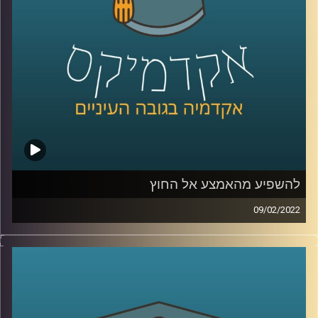
לשיחה עם ד"ר שירי רזניק על איך ילדות תופסות סיפורי אהבה
–
לחצו כאן
לשיחה עם ד"ר רזניק עם הקשר בין אהבה לצרכנות –
לחצו
כאן
קרדיט תמונות:
AudioVersity
להשפיע מהאמצע אל החוץ
09/02/2022
אני משערת שרובכם ורובכן שמעתם על שינויים מהשטח,
כלומר מלמעטה ומשם עולים "למעלה" אל מקבלי ההחלטות
(bottom up) ועל שינויים שמגיעים מלמעלה ומנחתים מטה אל
האזרחים (top-down). פרופ' יעל פרג, סגנית דיקן בית הספר
לקיימות, מציינת שיש עוד מקור ממנו יכולים להגיע שינויים.
האמצע. אז מיהם אותם "אנשי אמצע" ולמה הם כל כך