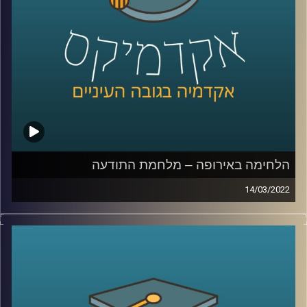
המסרים ומרצת הקורס תקשורת פוליטית בבית ספר לאודר
לממשל, תסביר כיצד השינויים באופן הסיקור השפיעו על
ההצגה בתקשורת של המלחמה בין רוסיה לאוקראינה.
לשיחה עם ד"ר ערגה אטד על מלחמת התודעה –
לחצו כאן
לשיחה עם ד"ר ערגה אטד על פייק ניוז –
לחצו כאן
קרדיט תמונות:
AudioVersity
הלחימה באירופה – מלחמת התודעה
14/03/2022
בימים האלו אנו רואים באמצעי התקשורת וברשתות החברתיות
מראות שרבים מאיתנו לא האמינו שנראה – מחלמה באירופה.
כמעט בכל מהדורת חדשות הדיווחים על המלחמה דואגים
להזכיר לנו שלא מדובר רק במערכה צבאית אלא גם במערכה
פסיכולוגית או ב"קרב על התודעה". אבל, מה זה אומר "מלחמה
על התודעה"? במי נלחמים, מה הם "כלי הנשק" ומה ההישגים