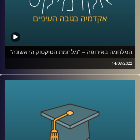
לשיחה עם ד"ר ערגה אטד על המלחמה ברשתות החברתיות –
לחצו כאן
קרדיט תמונות:
AudioVersity
המלחמה באירופה – "מלחמת הטיקטוק הראשונה"
14/03/2022
בשנים האחרונות חל שינוי באופן הסיקור התקשורתי. הדיווח
נעשה רגשי והמידע זורם אלינו בכל רגע, לעיתים ללא תיווך
(ברשתות החברתיות). במציאות בה כל אזרח עם טלפון מעביר
מידע לכלל הציבור, העיתונאי כבר לא רק מדווח אלא רואה
עצמו כחלק מהסיפור.
בפרק הזה ד"ר ערגה אטד, חוקרת את תחום השכנוע והעברת