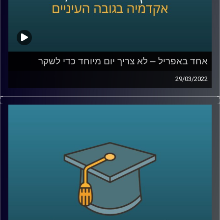
אחד באפריל – לא צריך יום מיוחד כדי לשקר
29/03/2022
השבוע מצויין האחד באפריל, April fools או יום הכזבים
הבינלאומי. אבל מסתבר שלא צריך יום מיוחד כדי לשקר ורובנו
עושים זאת עשרות פעמים ביום.
אז למה אנחנו משקרים ומאיזה שקרים אפילו לא כדאי
שנמנע? האזינו לשיחה שקיימתי עם ד"ר דאפי קוניס, מרצת
הקורס "שיפוטים מוסריים, יושר ורמאות".
לשיחה בנושא מדוע צרת רבים היא חצי נחמה –
לחצו כאן