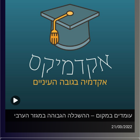
במהלך שומר החומו?
האזינו לחלק השלישי והאחרון של השיחה שקיימתי עם ד"ר
מריאן תחואוכו, מנהלת המרכז למדיניות כלכלית של החברה
הערבית במכון אהרן.
לשיחה עם ד"ר מריאן תחואוכו על משבר התעסוקה במגזר
הערבי –
לחצו כאן
לשיחה עם ד"ר מריאן תחואוכו על ההשכלה הגבוהה במגזר
הערבי –
לחצו כאן
עומדים במקום – ההשכלה הגבוהה במגזר הערבי
קרדיט תמונות:
AudioVersity
21/03/2022
ישראל היא אחת המדינות עם הכי הרבה משכילים לנפש, אבל