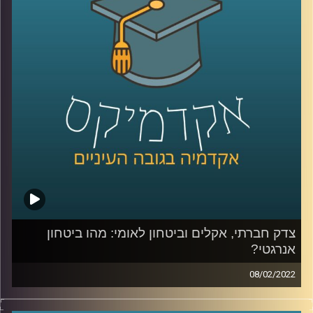
חשובים? האזינו לשיחה.
לשיחה שקיימתי עם פרופ' יעל פרג על מכסות פחמן אישיות –
לחצו כאן
לשיחה שקיימתי עם פרופ' יעל פרג על ביטחון אנרגיה –
לחצו
כאן
קרדיט תמונות:
AudioVersity
צדק חברתי, אקלים וביטחון לאומי: מהו ביטחון
אנרגטי?
08/02/2022
איך מאזנים בין הרצון באספקה תמידית של אנרגיה לכולם לבין
קיימות ועד כמה נסכים לקבל את עליית מחירי החשמל כדי