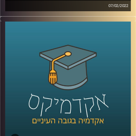
07/02/2022
בועידת האקלים בגלאזגו השנה הצהיר ראש הממשלה, נפתלי
בנט, שישראל תצמצם את פליטת הפחמן שלה לאפס עד שנת
2050. אבל איך עושים את זה? איך גורמים למשקי הבית לפלוט
פחות פחמן, פעולה שהיום היא שקופה להם?
אחת הדרכים להפוך את פליטת הפחמן לפחות שקופה היא
"מכסות פחמן אישיות" (PCA- personal carbon allowance),
שיטה אותה חוקרת פרופ' יעל פרג, סגנית דיקן בית הספר
לקיימות, כבר משנת 2008.
לשיחה עם פרופ' יעל פרג על ביטחון אנרגטי –
לחצו כאן
לשיחה עם פרופ' פרג על שינוי מהאמצע אל החוץ –
לחצו כאן
קרדיט תמונות:
AudioVersity