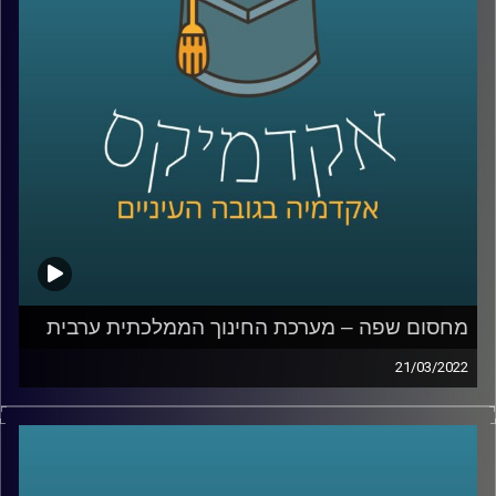
האזנה נעימה.
קרדיט תמונות:
AudioVersity
מחסום שפה – מערכת החינוך הממלכתית ערבית
21/03/2022
איך הגענו למצב שחמישית מהאוכלוסיה לא יכולה לדבר עם
השאר, למה בוגרי מערכת חינוך ממלכתית אחרי 12 שנות לימוד
לא יודעים לנהל שיחת חולין בשפה הרשמית של המדינה בה
למדו המערכת ממלכתית ומה הקשר בין זה לפרעות שהיו