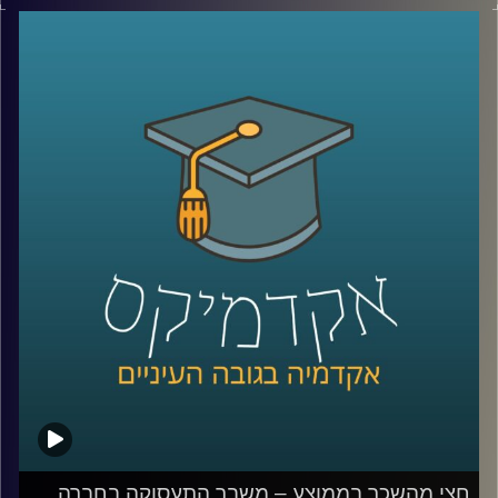
לא בכל המגזרים. במשך עשרים שנים כמעט ולא היה שינוי
בכמות הגברים הערבים באקדמיה וזה משפיע על היכולת
שלהם להשתלב בשוק העבודה המשנה את פניו.
האזינו לחלק השני של השיחה שקיימתי עם ד"ר מריאן תחאכו,
מנהלת המרכז למדיניות כלכלית של החברה הערבית במכון
אהרן.
לשיחה עם ד"ר מריאן תחואוכו על משבר התעסוקה במגזר
הערבי –
לחצו כאן
לשיחה עם ד"ר מריאן על מערכת החינוך הערבית ומחסום
השפה –
לחצו כאן
קרדיט תמונות:
AudioVersity
חצי מהשכר בממוצע – משבר התעסוקה בחברה