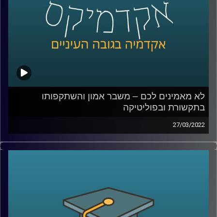
קרדיט תמונות:
AudioVersity
לא מאמינים לכם – משבר אמון והשתקפותו
בתקשורת ובפוליטיקה
27/03/2022
האמון בין בני אדם הוא הדבק שמאפשר את קיום מוסדות
החברה. אז מה קורה כאשר יש משבר אמון והשיח על "פייק
ניוז" או "עובדות אלטרנטיביות" הופך לדומיננטי?
על כך דנים בהרחבה ד"ר עמית לביא דינור, דיקנית בית הספר
סמי עופר לתקשות וד"ר יובל קרניאל משפטן, חוקר תרבות,
תקשורת ומומחה לאתיקה בספר "משבר אמון".