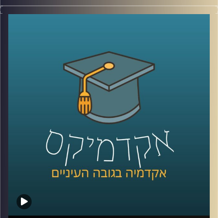
יום האישה כמעט כאן ועוד מעט החנויות יתמלאו קישוטים
ורודים, חנויות פרחים ינסו לשכנע גברים שהיום הם חייבים
לפנק את האישה שלהם וברים יצעו לנשים משקאות במחיר
מופחת. בנוסף בעיתונים והרשתות בחבתיות יתחילו להגיע
תזכורות למקור היום הזה שהפך לחגיגת קניות –
מחאה על
פערי שכר מגדריים
.
האימרה שנשים מקבלים 30% פחות מגברים שגורה בפי רבים
אבל תמיד יגיעו גם אלו שיסבירו שזה כי נשים עובדות פחות
שעות או בגלל שנשים עובדות במקצועות פחות רווחיים. אז
מה הפער בין השכר של גבר ואישה שעובדים באותה המשרה
והאם כבר השנה המצב עתיד להשתפר? בפרק הזה פרופ' שרון
רבין מרגליות, לשעבר דיקנית בית הספר למשפטים כאן
באוניברסיטת רייכמן ומרצה וחוקרת של דיני העבודה תענה
בדיוק על השאלות האלו.
לשיחה עם פרופ' שרון רבין מרגליות בנושא מיקרו-אגרסיות –