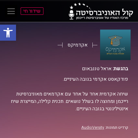
שידור חי
פתח סרגל
ל
ל
תוכן
תפריט
ראשי
ראשי
אקדמיקס
בהגשת:
אראל טננבאום
פודקאסט אקדמי בגובה העיניים.
שיחה אקדמית אחד על אחד עם אקדמאים מאוניברסיטת
רייכמן ומחוצה לו בשלל נושאים. תכנית קלילה, המייצרת שיח
אינטיליגנטי בגובה העיניים.
קרדיט תמונות:
AudioVersity