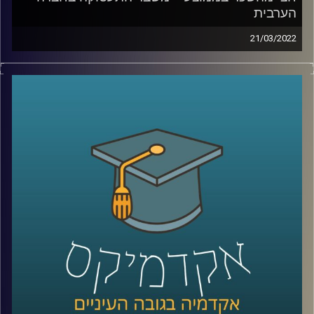
הערבית
21/03/2022
החברה הערבית מהווה כחמישית מהאוכלוסייה וכרבע
מהצעירים. כפי שהסביר זאת כבר ב-2015 נשיא המדינה דאז,
ראובן ריבלין, בנאום השבטים המפורסם, אם לא נשנה את דרך
החשיבה שלנו על שוק העבודה ישראל לא תוכל להמשיך להיות
כלכלה מפותחת.
בפרק הזה ד"ר מריאן תחואוכו, מנהלת המרכז למדיניות כלכלית
של החברה הערבית במכון אהרן, תספר איך המשבר נראה
בשטח, מה אפשר לעשות זאת כדי לשנות את המצב ואיפה
כדאי לשים את מירב המאמצים.
לשיחה עם ד"ר מריאן תחואוכו על ההשכלה הגבוהה במגזר
הערבי –
לחצו כאן