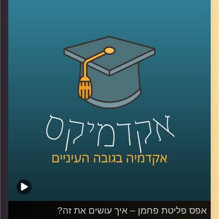
לשמור על איכות הסביבה?
פרופ' יעל פרג, סגנית דיקן בית הספר לקיימות, התארחה בפרק
הזה והעלתה את הסוגיות החברתיות, סביבתיות וביטחוניות
הנוגעות בביטחון אנרגטי.
לשיחה שקיימתי עם פרופ' פרג על מכסות פחמן אישיות –
לחצו כאן
לשיחה שקיימתי עם פרופ' פרג על שינוי מהאמצע אל החוץ –
לחצו כאן
קרדיט תמונות:
AudioVersity
אפס פליטת פחמן – איך עושים את זה?