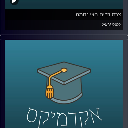
צרת רבים חצי נחמה
29/03/2022
אנחנו יודעים שצרת רבים היא חצי נחמה, אבל למה? את
ההיבטים הפסיכולוגיים של השאלה הזאת חקרה ד"ר דאפי
קוניס, מרצת הקורס "שיפוטים מוסריים, יושר ורמאות" ויש לה
תשובה מאוד מעניינת.
האזנה נעימה
לשיחה על האחד באפריל ושקרים יומיומיים –
לחצו כאן
קרדיט תמונות:
AudioVersity