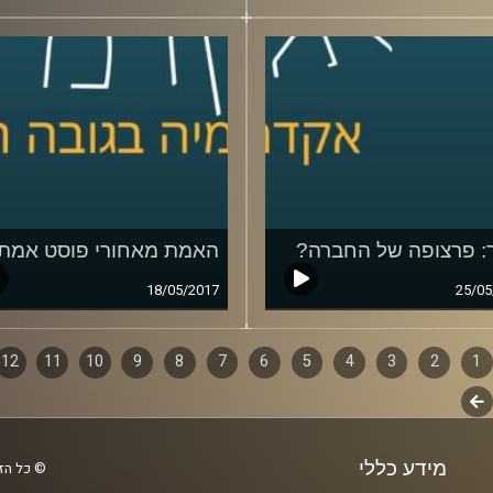
: פרצופה של החברה?
האמת מאחורי פוסט אמת
18/05/2017
25/05
1
ף
2
3
4
5
6
7
8
9
10
11
12
לשלב
ם
הבא
מידע כללי
© כל הזכ