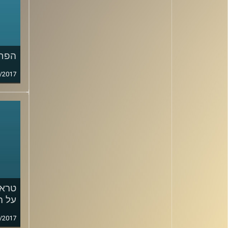
הפחד
/2017
על ה
/2017