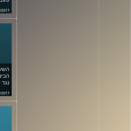
/2017
השעה
הבינ
נגד 
/2017