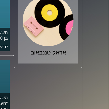
השעה
בן 70
/2017
אראל טננבאום
השעה
"העת
פעם"