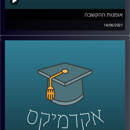
אומנות ההקשבה
14/06/2021
מהי הקשבה? מה הגורמים שלה? מה החשיבות שלה בישיבות
צוות? וכיצד הגורמים של הסביבה הארגונית קשורים אליה?
ד"ר אוסנת בוסקילה ים עונה על כל השאלות הללו במסגרת
המחקר אותו ערכה בעבודת הדוקטורט שלה. באמצעות בחינה
של צוותי הייטק, בנתה ד"ר בוסקילה ים מדדים לבחינת
ההקשבה, והגיעה לתוצאות ומסקנות מרתקות בנוגע לגורמים
המשפיעים על ישיבות הצוות.
קרדיט תמונות:
AudioVersity