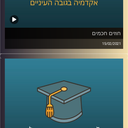
חוזים חכמים
15/02/2021
מושגים כמו "בלוקצ'יין" ו-"קריפטו" מקיפים אותנו מכל עבר
ועל רשת הבלוקצ'יין שיש המתארים אותה כמהפכה
הטכנולוגית הכי גדולה אחרי האינטרנט פועלים הסכמים
הכתובים בקוד מחשב אותם מכנים "חוזים חכמים".
עו"ד אמיר בושנסקי שכתב את התזה שלו במסגרת תוכנית ה-
MA במשפטים, טכנולוגיה וחדשנות עסקית בהנחייתו של ד"ר
רונן קריטנשטיין, בחן האם הפרדיגמה החוזית הינה המעטפת
הראויה בעבור החוזה החכם חרף המתחים המתקיימים ביניהם.
מוזמנים להצטרף לשעה בה נענה על שאלות כמו – מהו חוזה
חכם? במה הוא שונה מחוזה רגיל או דיגיטלי? מהם המתחים
המתקיימים בינו לבין דוקטרינות חוזיות מוכרות? והאם
הפרדיגמה החוזית היא אכן המעטפת הראויה בעבורו?