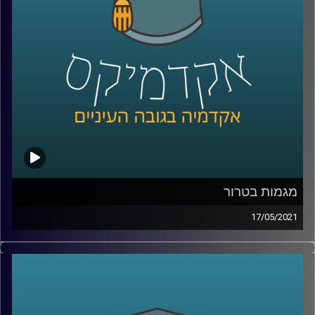
באוניברסיטת ריימן מהם בדיוק האתגרים הללו, כיצד ניתן
להתגבר עליהם, ומתאר באמצעות סקר אותו ערך במסגרת
מחקרו שבעצם הרבה יותר אנשים מוכנים לעשות שינוי באורח
החיים שלהם למען השימוש בחשמל המופק מאנרגיות
מתחדשות.
קרדיט תמונות:
AudioVersity
מגמות בטרור
17/05/2021
בתיזמון כמעט מזעזע, פרופ' בועז גנור, ראש המכון למדיניות
נגד טרור (ICT) ולשעבר דיקן בית ספר לאודר לממשל,
דיפלומטיה ואסטרטגיה, מומחה לחקר הטרור הגיע לדבר על
מספר מחקרים שפורסמו מטעם המכון.