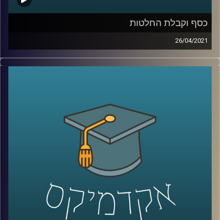
כסף וקבלת החלטות
26/04/2021
תחום קבלת ההחלטות הוא רחב ומתפרש על מגוון של נושאי
מחקר, וזאת אחת הסיבות שפרופ' אורית טיקוצ'ינסקי מביה"ס
ברוך איבצ'ר לפסיכולוגיה כל כך התחברה אליו.
במחקריה בתחום קבלת ההחלטות היא נוגעת בנושאים
שממעיטים לעסוק בהם, למרות החשיבות הגדולה שלהם עבור
כולנו, כאשר במרבית השעה דיברנו על מחקריה העוסקים
ונגענו בשאלות רבות דוגמת: מה אנשים עושים עם כספי
ירושה ומה אחרים חושבים על כך? למה אנשים עושים ביטוח?
האם אנחנו תופסים גברים מבוגרים הנמצאים בזוגיות עם
נשים צעירות בצורה מסוימת, ולמה? וגם- היחס שלנו לשבועות
ולמסכות התגוננות מפני גזים.
קרדיט תמונות:
AudioVersity