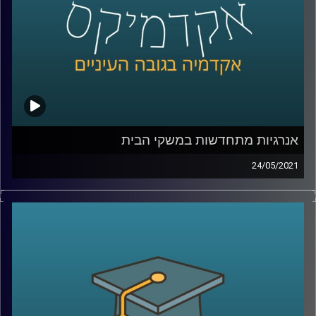
קרדיט תמונות:
AudioVersity
אנרגיות מתחדשות במשקי הבית
24/05/2021
אנרגיות מתחדשות- סיכוי מאוד גדול ששמעתם על המושג
הזה, אבל האם אתם מדמיינים את היום בו כאשר תשתמשו
בטלוויזיה, או תפעילו את המזגן בביתכם, הם יופעלו באמצעות
אנרגיית הרוח או אנרגיה סולארית?
יש סיבה שאתם אולי מתקשים לדמיין זאת, משום שישנם
אתגרים בשימוש באנרגיות מתחדשות לשם הפקת חשמל
סדירה, אך במחקרו מסביר ד"ר צבי באום מביה"ס לקיימות