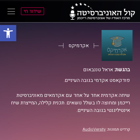
שידור חי
פתח סרגל
ל
ל
תוכן
תפריט
ראשי
ראשי
אקדמיקס
בהגשת:
אראל טננבאום
פודקאסט אקדמי בגובה העיניים.
שיחה אקדמית אחד על אחד עם אקדמאים מאוניברסיטת
רייכמן ומחוצה לו בשלל נושאים. תכנית קלילה, המייצרת שיח
אינטיליגנטי בגובה העיניים.
קרדיט תמונות:
AudioVersity