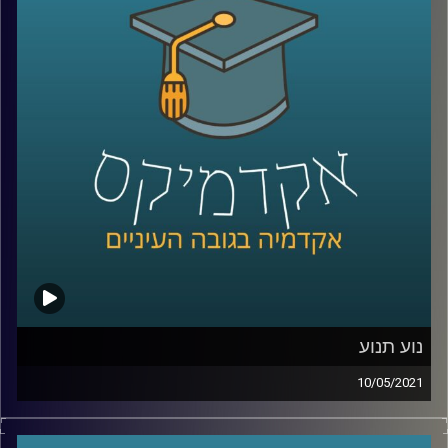
מהי הגדרתו של פרופ' גנור לטרור? למה כה קשה להגיע
להסכמות ביחס להגדרה אחת? מיהם הזאבים הבודדים ומה
מניע אותם לפעולות טרור? ומה עומדים להיות האתגרים
העתידיים ביחס לחקר הטרור?
קרדיט תמונות:
AudioVersity
נוע תנוע
10/05/2021
עומדים בפקקים? שורפים זמן מיותר בחיפוש אחר חנייה?
אתם ממש לא לבד, ונראה שבזמן הקרוב לא ימצא פתרון