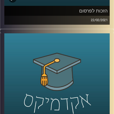
קרדיט תמונות:
AudioVersity
הזכות לפרסום
22/02/2021
עו"ד דן חי, המוביל פירמה של 12 עורכי דין ומתמחה במפגש
של משפט וטכנולוגיה כאשר תחומי העיסוק העיקריים בהם
משרדו מתמחה הינם עולמות הפרטיות, שימושים, דאטה
ואבטחת מידע, הגיע להתעסק בעולם הפרטיות והפרסום בדרך
לא קונבניצונאלית, כאשר ייצג את שחקני נבחרת ישראל
בכדורגל.
את התזה שלו שעוסקת בזכות לפרסום, כתב במסגרת תוכנית ה
MA במשפטים, טכנולוגיה וחדשנות עסקית בהנחייתו של
פרופ' ליאור זמר, והוא בוחן לאיזה עולם זכויות יש לשייך אותה.
בשעה מרתקת הוא מסביר את הסטטוס הנוכחי של הזכות, מהי
הגישה בפסיקה, ומה עתידה של הזכות.
קרדיט תמונות:
AudioVersity