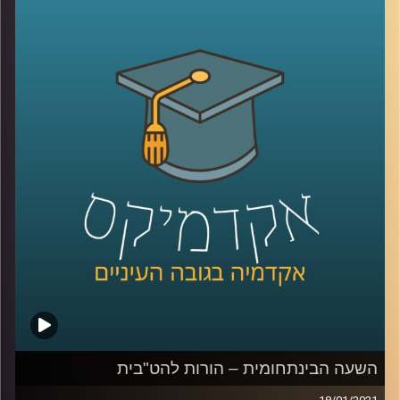
וד"ר יונתן גירון הולכים להנדס את העתיד
!
בשעה הקרובה אתם יותר ממוזמנים להכיר את
התחום המרתק של ביולוגיה סינטית, מה
השימושים שעושים עם פיתוחים בתחום, על
השילוב של מחקר באקדמיה ופיתוחים
בתעשייה, וכיצד המרכז לחדשנות אמור להוות
קרקע פורייה לשיתופי פעולה עתידיים בתחום
זה
.
קרדיט תמונות:
AudioVersity
השעה הבינתחומית – הורות להט"בית