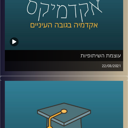
עוצמת השיתופיות
22/03/2021
מה זאת שיתופיות? כיצד היא קשורה לשיתופי פעולה? ומה
אומרים לכך המושגים "אגו סיסטם" ו"אקו סיסטם"?
עמרי גפן, מרצה לגישור אירגוני בחוג לפסיכולוגיה חברתית
במסגרת התואר השני בבית הספר לפסיכולוגיה על שם איבצ'ר
באוניברסיטת רייכמן, מייסד קבוצת גבים, ושותף בקבוצת גומא
גבים, חוקר גישור ושיתופיות ומו"מ, ומרצה על מו"מ
באוניברסיטת ת"א, הגיע לספר לנו על שיתופיות במסגרת הספר