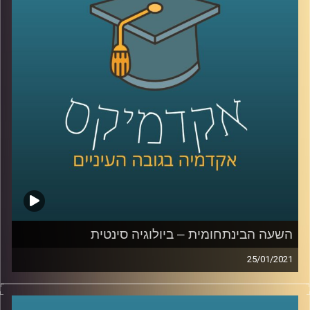
רדזינר למשפטים, יצא למחקר מרתק אודות ההיסטוריה של
הכרזת העצמאות. מי האנשים שהיו מעורבים בתהליך הניסוח
של המגילה (שנמשך הרבה פחות זמן ממה שתוכלו לתאר), מה
היו ההשראות לכתיבתה, ומה שכחו להכניס אליה?
קרדיט תמונות:
AudioVersity
השעה הבינתחומית – ביולוגיה סינטית
25/01/2021
ממש בקרוב יפתח כאן באוניברסיטת רייכמן
המרכז לחדשנות, וכחלק ממנו, ד"ר יובל דורפן