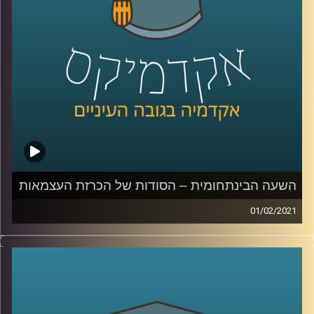
הקורונה?
קרדיט תמונות:
AudioVersity
השעה הבינתחומית – הסודות של הכרזת העצמאות
01/02/2021
מי מאיתנו לא מכיר את ההקלטה המפורסמת של דוד בן גוריון
מקריא בפאתוס הוליוודי את מגילת העצמאות, כחלק מהכרזת
העצמאות, אי אז ב-14.5.1948?
פרופ' יורם שחר, חוקר את ההיסטוריה של המשפט בביה"ס