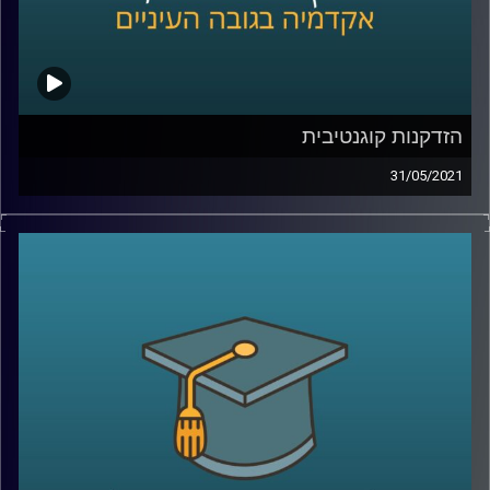
הזדקנות קוגנטיבית
31/05/2021
לכולנו יוצא להיתקל, בעיקר במצבים לא נעימים, במושגים
אלצהיימר ודימנציה.
פרופ' מיכל בארי מביה"ס ברוך אובצ'ר לפסיכולוגיה
באוניברסיטת רייכמן, ומנהלת את המרכז לחקר המוח על שם
יוסף סגול בביה"ח שיבא חוקרת את תחום הדימנציה ומרצה על
הזדקנות קוגנטיבית, מסבירה בשעה מרתקת על דימנציה
ואלצהיימר, מספרת על הקושי שבמציאת תרופות לטיפול
במחלות ועל בחירתה לעסוק במחקר שעוסק במניעתן, כאשר
אלו עוסקים בתחום של מניעת דימנציה דרך בחינת מחלת
הסוכרת, והשמנת היתר.