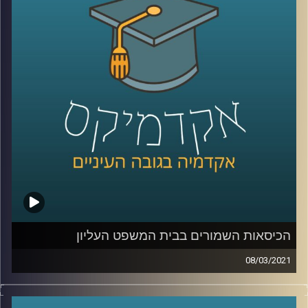
שתחום התמחותה הוא התנהגות פוליטית ורדיקליזם פוליטי,
בחונת במחקריה את המניעים לקיצוניות ואלימות פוליטית
וכיצד ניתן למתן השפעתם של תהליכים אלה על מנת לעודד
דינמיקה פוליטית שאינה אלימה, הגיעה לדבר על ספר חדש
עליו עמלה כ-10 שנים הבוחן את שאלת ההצלחה של מפעל
ההתנחלויות.
בספר היא הציגה מהי בעצם קבוצה, סקרה את מפעל
ההתנחלויות מרבדים שונים וכמובן- בחנה מהי הצלחה?
אז מה אתם מהמרים? מפעל ההתנחלויות הצליח או לא?
מוזמנים להאזין לפרק ולהחליט בעצמכם
קרדיט תמונות:
AudioVersity
הכיסאות השמורים בבית המשפט העליון
08/03/2021
בפרק ההמשך הדן על ביהמ"ש העליון יחד עם פרופ' יורם שחר
שחוקר שיטות משפט ואת ההיסטוריה של מביה"ס הארי רדזינר