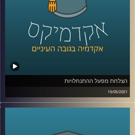
החדש שלו, בו הוא מציג תפיסה ניהולית חדשנית שעשויה
לחולל את השינוי בתחום השיתופיות. בשיחה אודות הספר,
עוצמת השיתופיות
, גפן מגלה לנו כיצד ניתן להבין, לנתח, ליצור,
לשפר ולנהל סוגים שונים של שיתופי פעולה. ספר זה, המלווה
בין השאר בדוגמאות מעולמות ההייטק, הקמעונות, מערכת
הביטחון והממשלה, מגדיר את הארכיטקטורה השיתופית. זהו
ניסיון ליצור שפה משותפת, שיטתיות ומובנוּת בסוגיה מורכבת
ומשמעותית לחיינו.
מוזמנים לעמוד
הפייסבוק
ועמוד
הלינקדאין
של קבוצת גומא
גבים.
קרדיט תמונות:
AudioVersity
הצלחת מפעל ההתנחלויות
15/03/2021
מפעל ההתנחלויות. צמד המילים הזה מעורר בכל אחד ואחת
מאיתנו מטען של רגשות שונים ומשונים, אך יצא לכם לחשוב-
האם מפעל ההתנחלויות הצליח?
בשעה מרתקת, פרופ' סיון הירש הפלר, חברת סגל בביה"ס
לאודר לממשל, דיפלומטיה ואסטרטגיה באוניברסיטת רייכמן,