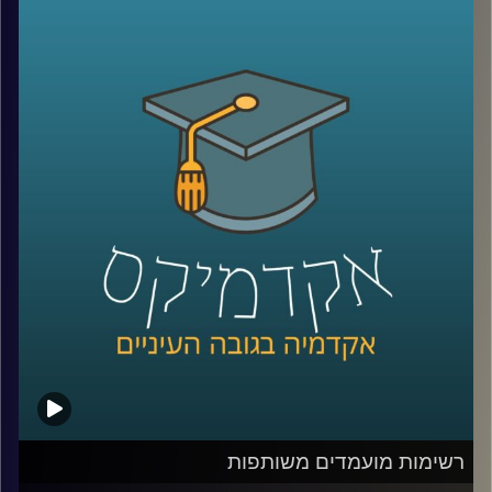
לבעיות היומיות הללו.
פרופ' עומר מואב מביה"ס טיומקין לכלכלה באוניברסיטת
רייכמן ובאוניברסיטת ווריק באנגליה, בעל בלוג הכלכלה "בעיקר
כלכלה" ומגיש הפודקאסט "עושים חשבון", מסביר איך הגענו
למצב התחבורתי הקיים בישראל, כיצד ניתן לפתור אותו (ולמה
לא עושים את זה), תוך כדי הצגת מושגים ונתונים כלכליים כמו
אגרת גודש ודיון אודות מצב הילודה בישראל והשפעתו על
העומס התחבורתי.
קרדיט תמונות:
AudioVersity
רשימות מועמדים משותפות