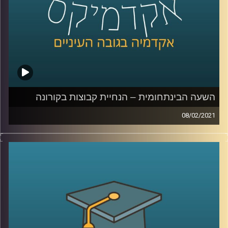
קרדיט תמונות:
AudioVersity
השעה הבינתחומית – הנחיית קבוצות בקורונה
08/02/2021
הקורונה מביאה איתה שינויים בכל תחום, ולעיתים האקדמיה
מנסה להספיק ולהדביק את הפערים ביחס לשינויים האלה,
אבל במקרה של ד"ר יעל בן – דוד שמנחה קבוצות, וחוקרת את
התחום, השינוי נגע באופן אישי.
מוזמנים להצטרף אלינו לשעה שמאירה זרקור על תחום הנחיית
הקבוצות, כיצד הקורונה השפיעה על התחום? כיצד מקיימים
מחקר "תוך כדי תנועה"? ומה צפוי לתחום בעקבות אילוצי