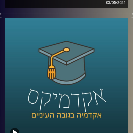
03/05/2021
מאז הפעם הראשונה בה תהה על סוגיית איחוד ופירוק רשימות
מועמדים לכנסת כשהיה בן 13 עברו מספר שנים, וממש בימים
אלה עומל גונן אילן על עבודת התזה שלו במסגרת התואר השני
במשפטים בביה"ס רדזינר בהנחייתו של פרופ' יניב רוזנאי
שעוסקת ממש בנושא זה.
גונן מפרט את הסוגים השונים של רשימות מועמדים הקיימות
בישראל, מה היתרונות והחסרונות של כל אחת מהן, ופורט את
המסגרת הנורמטיבית המאפשרת את המצב הקיים, זאת תוך
סקירת דוגמאות למצבים מוזרים והזויים יותר ופחות מהמציאות
הפוליטית בישראל הנובעת, בין היתר, מתופעת האיחודים
והפירוקים של רשימות המועמדים לכנסת.
קרדיט תמונות:
AudioVersity