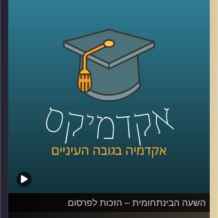
ממשפטים, נצלול לדרכו של ביהמ"ש העליון לאחר סיום
המנדט וההשפעות של המודל האנגלי על שיטת המשפט
הישראלי, מהו עיקרון התקדים העצמי? ונעלה את סוגיית
הכיסאות השמורים בביהמ"ש העליון, כאשר השאלות שפרופ'
שחר מציג הן האם יש להבטיח שיקוף או ייצוג?
קרדיט תמונות:
AudioVersity
השעה הבינתחומית – הזכות לפרסום