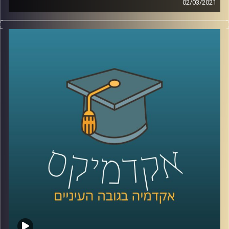
02/03/2021
בג"צ שיושב בירושלים הוא אחד הגופים
הציבוריים שנמצאים בשיח הישראלי מאז
ומתמיד, אך האם אתם מכירים את העובדה
שבתחילתו הוא בכלל ישב ברחוב יהודה הלוי
בתל אביב
?
אתם מוזמנים להצטרף לשעה בה פרופ' יורם
שחר, חוקר שיטות משפט ואת ההיסטוריה של
המשפט מביה"ס הארי רדזינר למשפטים
באוניברסיטת רייכמן, יביא את ההיסטוריה של
בג"צ, מי היו הראשונים שישבו בכס השיפוט?
מה הייתה העתירה הראשונה לבג"צ? ועד כמה
הוא היה אקטיביסטי? (רמז- מאוד)
.