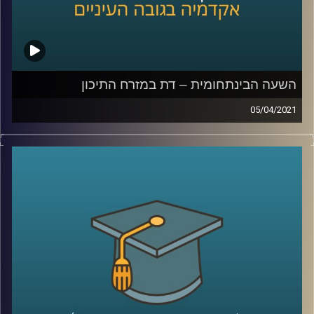
השעה הבינתחומית – דת במזרח התיכון
05/04/2021
מה ההשפעה האמיתית של דת בחיי היומיום של האזרחים
באיראן? למה אין דיון אמית בנוגע לזהות הדתית בארץ ישראל?
ואיך ניתן לענות על שאלות ביחס לדת במזח התיכון כאשר
בוחנים טקסטים ספרותיים?
ד״ר אורי גולדברג מביה״ס לאודר לממשל דיפלומטיה
ואסטרטגיה, חוקר את הנושא המרתק של איראן והשיעה הגיע
לדבר על החוויה הדתית במזרח התיכון. מוזמנים להצטרף לשעה
שתחדש לכם ותאיר הרבה מאוד
קרדיט תמונות:
AudioVersity