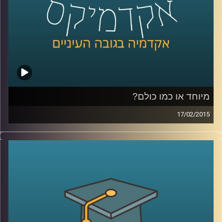
כהכנה לתכנית
.
קרדיט תמונות:
AudioVersity
מיוחד או כמו כולם?
17/02/2015
דוקטור ירון תימור, סגן דיקן ביה"ס למנהל
עסקים, חוקר את התנהגותנו כצרכנים. מה
אנחנו עושים עם מוצר חדש בשוק? התשובה
תלויה בשאלה מה עושים איתו האחרים. מה
לגבי תגובת הצרכנים לשינויים טכנולוגיים? אולי
אנחנו רק חושבים שאנחנו מתקדמים. שיחת
שיווק שזורה באישיותו הפעלתנית והאופטימית