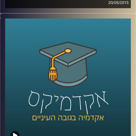
20/05/2015
קשה להאמין עד כמה משפיעים עלינו אמצעי
המדיה הדיגיטליים. דוקטור גלי עינב מאירה את
השינויים בשוק העבודה ובתחום החינוך בעקבות
שינויים אלו. מה עלינו ללמוד כדי לגדול
מתאימים לעולם הדיגיטלי ולשינויים הרבים
והמהירים המתרחשים בו? אילו תכונות כדאי
לשפר ולטפח על מנת להשתלב בשוק העבודה
הנוכחי, שדורש גמישות רבה
?
קרדיט תמונות:
AudioVersity