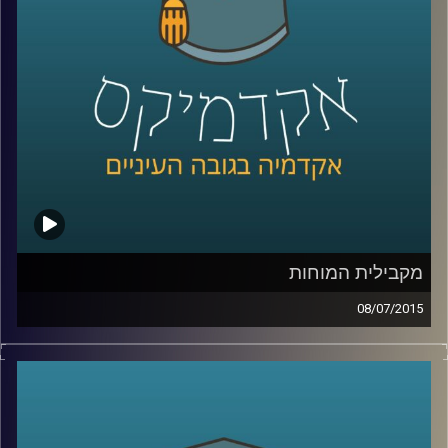
שנים על מעמד המפלגה בכל הנוגע להבדל בין
העדפת כלכלה שוויונית לבין העניין בהגדלת
התוצר
.
קרדיט תמונות:
AudioVersity
מקבילית המוחות
08/07/2015
דוקטור נאוה לויט בנון מנהלת את מכון סגול
למוח ותודעה במרכז הבינתחומי. נאוה מובילה
שיטה חדשנית המשלבת בין פרדיגמות מחקר
המוח והמדעים הקשים לבין מדעי החברה. את