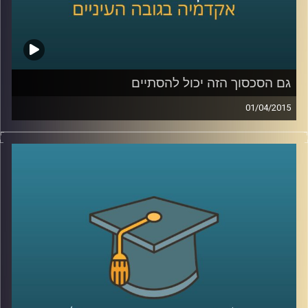
שנהיה קצת כבדים
?
קרדיט תמונות:
AudioVersity
גם הסכסוך הזה יכול להסתיים
01/04/2015
דיקן ביה"ס לפסיכולוגיה, פרופסור עירן הלפרין,
חוקר היבטים פסיכולוגיים ורגשיים של סכסוכים
בין קבוצות. מתוך הרצון לשנות את המציאות
המסוכסכת הקיימת הגדיר רגשות שחווים
הצדדים לסכסוך ובחן מה קורה כשמגבירים חלק
מהרגשות ומנמיכים את תדירותם של אחרים.
ההגדרות עוזרות להבין מה מניע אותנו, לאיזה
כיוון ומה ניתן ללמד אותנו. מאמינים שאנשים
מסוגלים להשתנות? ענו לעצמכם על השאלה