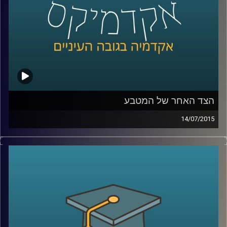
קרדיט תמונות:
AudioVersity
הצד האחר של המטבע
14/07/2015
פרופסור שחר קריב, ראש המחלקה לכלכלה
באוניברסיטת ברקלי, מספר על העימות המתוח
שבין הכלכלה הקלאסית לבין הכלכלה
ההתנהגותית והכלים המתמטיים בעזרתם
מתמודדת הכלכלה עם שאלת הרציונליות
וההתנהגות האנושית. ומה מלמד מחקר רב