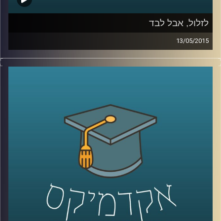
לזלול, אבל לבד
13/05/2015
ליאור זלמנסון עוסק בתרבות הוירטואלית
מהיבטים רבים; באקדמיה הוא כותב דוקטורט
על התמודדותם העסקית של אתרים, ושואל
האם פרסום הוא המודל העסקי היחיד האפשרי?
באמנות הוא מייסד ומוביל את פסטיבל
Print
Screen
בסינמטק חולון, העוסק בהשפעות
המהפכה הדיגיטלית על חיינו, בעיקר דרך
ייצוגים בקולנוע. ליאור מספר על השפעתה של
צפיית הזלילה על קהל הצופים ועל שיחות
המסדרון שלנו, ומשם על הצורך החברתי
בקהילתיות. עוד שוחחנו על מושג הכבדות –
מדוע הפכה הקלילות כה פופולארית, אולי כדאי