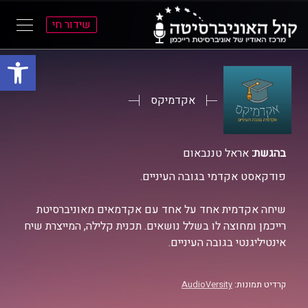
שידור חי
פתח סרגל
ל
ל
תוכן
תפריט
ראשי
ראשי
אקדמיקס
בהגשת:
אראל טננבאום
פודקאסט אקדמי בגובה העיניים.
שיחה אקדמית אחד על אחד עם אקדמאים מאוניברסיטת
רייכמן ומחוצה לו בשלל נושאים. תכנית קלילה, המייצרת שיח
אינטיליגנטי בגובה העיניים.
קרדיט תמונות:
AudioVersity