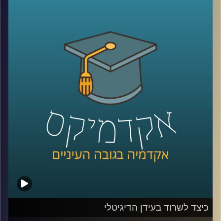
כלפי ישראל. יתכן שמקורות דתיים והערכתם
הגבוהה של אמריקאים להצלחה הם הגורמים
להתעניינות הרבה והעקבית של האמריקאים
בישראל. מתי הזדהו עם ישראל יותר ומתי
פחות? האם יש הבדלי הזדהות לפי פילוח של
גיל, השכלה, דת, גזע והשתייכות מפלגתית
(
רפובליקנים
vs
דמוקרטים
)?
קרדיט תמונות:
AudioVersity
כיצד לשרוד בעידן הדיגיטלי