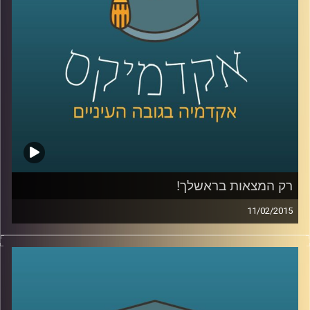
של ירון
.
קרדיט תמונות:
AudioVersity
רק המצאות בראשלך!
11/02/2015
דוקטור נעם למלשטרייך לטר, דיקן ומייסד
ביה"ס לתקשורת במרכז הבינתחומי, מספר
כיצד ההנדסה הביאה אותו אל עולם התקשורת.
כבר במהלך לימודי הדוקטורט פרסם מאמרים