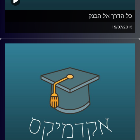
כל הדרך אל הבנק
15/07/2015
נדין בודו טרכטנברג, המשנה לנגידת בנק
ישראל, עושה סדר: מה תפקידו של הבנק, כיצד
הוא פועל להשגת מטרותיו ואילו כלים כלכליים
עומדים לרשותו? נדין מסבירה על הקשר בין
משברים כלכליים לבין הפעילות של הבנקים
המרכזיים, ומנסה לתאר את התמונה הבעייתית
והמורכבת בכל הנוגע לסוגיות העוני העולמי.
אישה מעוררת השראה ובעלת השפעה
מתיישבת לשעה באולפן
.
קרדיט תמונות:
AudioVersity