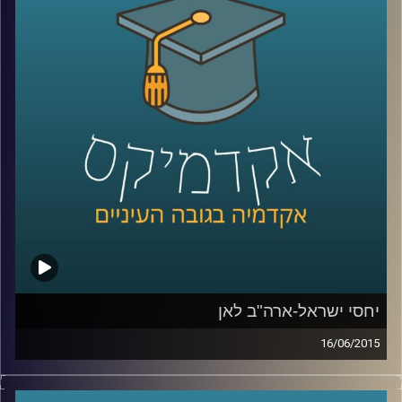
אלה היא מתבלת בחדשנות נוספת – שילוב
הממצאים בעבודת שטח עם אנשי חינוך בכדי
לבדוק את ההשפעה של המלצות המחקר על
עוצמת החסינות של רשתות מוחיות של אנשים
שונים
.
קרדיט תמונות:
AudioVersity
יחסי ישראל-ארה"ב לאן
16/06/2015
דוקטור אמנון כוורי, מומחה לפוליטיקה
אמריקאית, חוקר את דעת הקהל האמריקאית