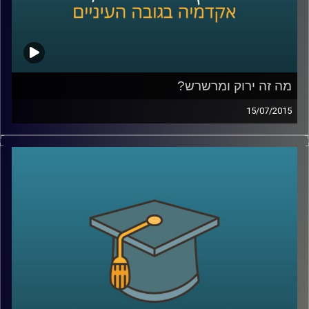
מה זה ירוק ומרשרש?
15/07/2015
אנחנו מתקשים לעכל שרווח כלכלי יכול
להתקבל יחד עם רווח חברתי-סביבתי. נגה
לבציון נדן, מנכ"לית
GreenEye,
מסבירה מה הן
השקעות אחראיות. שקיפות היא ערך עליון
בסיפור, והכלים להטמעתה הם רגולציה וחינוך.
מה יכולים תאגידים וחברות לעשות בנדון, ומה
יכול כל אדם בעל קרן פנסיה לעשות כדי
להעלות את המודעות ואת מעמדן של
ההשקעות החברתיות
?