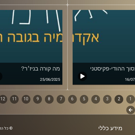
וך ההודי-פקיסטני
מה קורה בניז׳ר?
25/06/2025
16/07
1
ף
2
3
4
5
6
7
8
9
10
11
12
לשלב
ם
הבא
מידע כללי
© כל הזכ