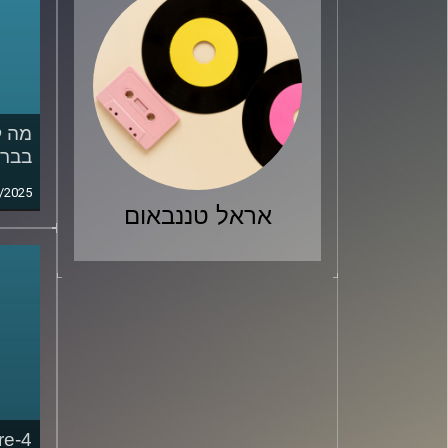
בברז
/2025
אראל טננבאום
re-4