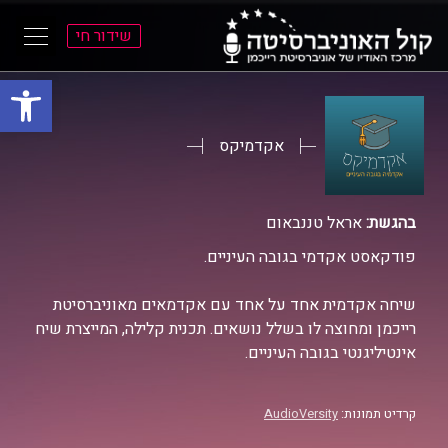
שידור חי
פתח סרגל
ל
ל
תוכן
תפריט
ראשי
ראשי
אקדמיקס
בהגשת:
אראל טננבאום
פודקאסט אקדמי בגובה העיניים.
שיחה אקדמית אחד על אחד עם אקדמאים מאוניברסיטת
רייכמן ומחוצה לו בשלל נושאים. תכנית קלילה, המייצרת שיח
אינטיליגנטי בגובה העיניים.
קרדיט תמונות:
AudioVersity