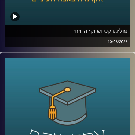
לבנק העולמי בפרויקטים גלובליים בתחומי אנרגיה ותשתיות.
קרדיט תמונות:
AudioVersity
פולימרקט ושווקי החיזוי
10/06/2026
האם ישו יחזור בשנת 2026?
האם תהיה תקיפה באיראן לפני סוף החודש?
האם ח’מנאי יודח מהשלטון?
האם טראמפ יזכה שוב בנשיאות?
והאם האנושות תגלה חיים מחוץ לכדור הארץ?
כל אלה היו הימורים אמיתיים בפלטפורמת
Polymarket
.
כן, אנשים ברחבי העולם שמים כסף אמיתי על העתיד. על
מלחמות, פוליטיקה, דת, אסונות ואפילו סוף העולם.
ובזמן שרובנו צורכים חדשות כדי להבין מה קורה, יש אנשים
שפשוט נכנסים לפולימרקט כדי לראות “מה הסיכויים” ועל