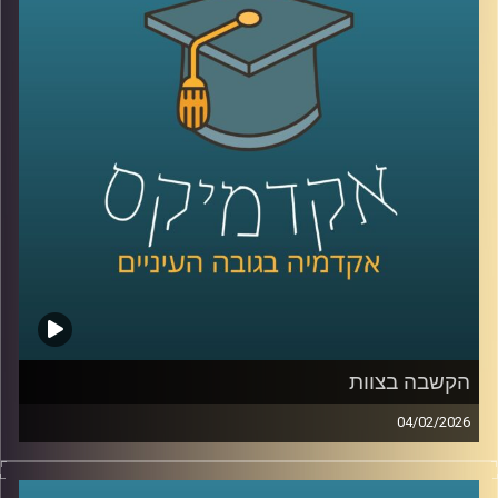
בבית המשפט העליון, אז מה אפשר ללמוד מהמספרים, האם
זה משבר רגעי או מגמה ארוכה, למה אמון נהיה תלוי מחנה
פוליטי, ומה המשמעות של זה לתחושת הייצוג, לציות לחוק,
ולחוסן החברתי, כדי לעשות סדר הזמנו את פרופ׳ אמנון כוורי,
פרופסור חבר וראש המכון לחירות ואחריות בבית ספר לאודר
לממשל ודיפלומטיה באוניברסיטת רייכמן, וביחד ננסה להבין
מה עומד מאחורי הנתונים, מה המדינה והחברה יכולות לעשות
כדי לשקם את האמון שלנו?
קרדיט תמונות:
AudioVersity
הקשבה בצוות
04/02/2026
בעולם הניהול והחיים האישיים מדברים הרבה על תקשורת
טובה, אבל הרבה פחות על הקשבה אמיתית, כזו שמשנה