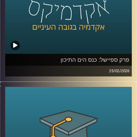
מה שקורה שם?
כדי להבין את כל זאת ועוד, נמצא איתנו היום אברי שכטר, מנהל
מכון ינאי לביטחון אנרגטי באוניברסיטת רייכמן
קרדיט תמונות:
AudioVersity
פרק ספיישל: כנס הים התיכון
25/02/2026
הקלטה מתוך השטח, מהכנס השמיני בנושא הים התיכון:
“כלכלה כחולה פורצת גבולות”, שהתקיים באוניברסיטת רייכמן .
יום שלם שבו מדענים, יזמים, קובעי מדיניות ואנשי שטח
נפגשו לדבר על הים, לא רק כמשאב טבע, אלא כזירת חדשנות,
כלכלה, ביטחון ושיתופי פעולה אזוריים.
בין מושבים על אנרגיה מתחדשת בים, חקלאות ימית, אצות
כמשאב כלכלי, בינה מלאכותית לניטור מגוון ביולוגי ושיתופי