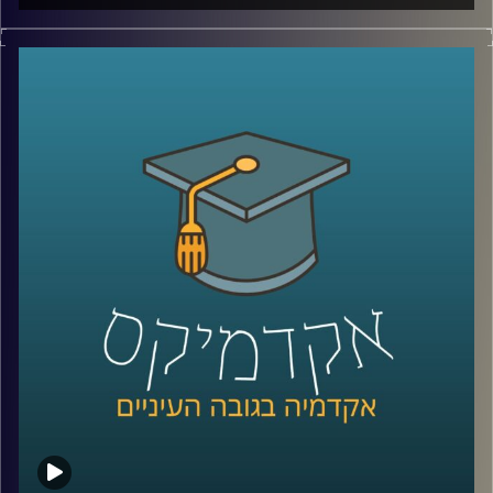
יש בעולם מדינה עם כ-6 מיליון תושבים, ממשלה, מטבע, צבא,
קרדיט תמונות:
AudioVersity
דרכונים ובחירות דמוקרטיות. היא יציבה יותר מחלק מהמדינות
השכנות שלה, יושבת באחד המקומות האסטרטגיים ביותר
בעולם, בכניסה לים האדום, ועדיין, מבחינת רוב מדינות העולם,
היא פשוט לא קיימת.
היום אנחנו יוצאים להכיר את סומלילנד, מדינה שרוב האנשים
מעולם לא שמעו עליה, אבל ייתכן שבעשור הקרוב היא תהפוך
לשחקנית משמעותית בזירה הגיאופוליטית.
כדי להבין איך נראים החיים במדינה שלא קיימת רשמית, למה
המעצמות הגדולות מתחילות להתעניין בה, והאם גם לישראל יש
אינטרס שם, הצטרף אליי היום השגריר ד״ר חיים קורן, בית ספר
לאודר לממשל, דיפלומטיה ואסטרטגיה, אוניברסיטת רייכמן.
שגריר ישראל הראשון לדרום סודן ושגריר מצרים
קרדיט תמונות:
AudioVersity