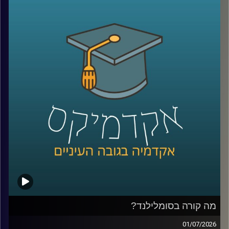
הגיע אחרי שחטיף שוקולד נמס בכיס של מהנדס שעבד על
רדאר, וארטיק שנולד כשילד שכח בחוץ כוס עם משקה ומקל
ערבוב בלילה קר.
על פניו, כל אלה נשמעים כמו מזל. אבל אולי זו רק חצי
מהתמונה. כי הרבה אנשים נתקלים בטעויות, בכישלונות
ובדברים לא צפויים, והשאלה היא מי יודע לעצור, להסתכל
עליהם אחרת, ולהפוך אותם לפריצת דרך.
האורח שלנו היום הוא מוטי שטנר, יזם סדרתי, משקיע ומרצה
באוניברסיטת רייכמן. יחד עם אחיו, פרופ׳ אורי שטנר, הוא כתב
את הספר “איך להיות מדען דיסרפטיבי”, שמנסה לשאול האם
פריצות דרך הן באמת עניין של גאונות ומזל, או שאפשר לפתח
צורת חשיבה, ואולי אפילו שיטה, שמגדילה את הסיכוי לזהות
שאלות גדולות, לערער על הנחות יסוד ולפרוץ את גבולות הידע
הקיים
בפרק הזה נדבר על הדרך שבה נולדות תגליות, על מה שמדע
יכול ללמוד מהייטק, על ההבדל בין חשיבה נועזת לחשיבה לא
מבוססת, ועל השאלה האם אפשר ללמד אנשים לחשוב בצורה
מה קורה בסומלילנד?
שמובילה לפריצות דרך
01/07/2026