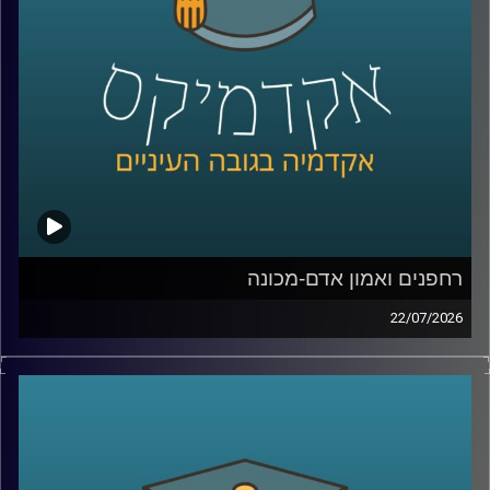
נדבר על מה באמת עומד מאחורי חוויית לקוח טובה, איך
ארגונים חושבים על חדשנות, ואיך בינה מלאכותית הולכת
לשנות את הדרך שבה כולנו קונים, עובדים ומקבלים החלטות
קרדיט תמונות:
AudioVersity
רחפנים ואמון אדם-מכונה
22/07/2026
אם לפני עשור היינו אומרים את המילה “רחפן”, כנראה שהיינו
חושבים על צילום מהאוויר או על גאדג’ט מגניב. היום התמונה
נראית אחרת לגמרי. רחפנים כבר בודקים תשתיות, מסייעים
באיתור נעדרים, מעבירים ציוד רפואי, משתתפים במלחמות,
ובמקרים מסוימים אפילו מסוגלים לבצע חלק מהמשימות
שלהם באופן עצמאי.