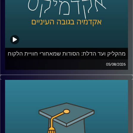
מהקליק ועד הדלת: הסודות שמאחורי חוויית הלקוח
05/08/2026
כולנו מזמינים היום כמעט הכול בלחיצת כפתור, אוכל, בגדים,
תרופות, אפילו את הקניות לסוף השבוע. אבל כמה מאיתנו
באמת חושבים על כל מה שקורה מהרגע שלחצנו על “הזמן”?
מי מחליט מה נראה ראשון באתר, איך בונים חוויית משתמש
שגורמת לנו לחזור שוב ושוב, ואיך משלבים בין טכנולוגיה,
דאטה, לוגיסטיקה ובעיקר הבנה של בני אדם?
כדי לדבר על כל זה נמצא איתי היום צביקה ביידא, לשעבר
מנכ”ל שופרסל אונליין, והיום Managing Director ושותף ב-
Manyone ישראל.