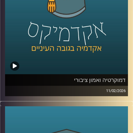
פעולה גם כשאין שלום, יצאנו לראיין את האנשים שמעצבים
את העתיד הכחול של האזור .
בפרק הזה תשמעו קולות מהכנס, רעיונות גדולים, דילמות
אמיתיות, והרבה מאוד תשוקה לחבר בין מדע, קיימות וכלכלה.
קרדיט תמונות:
AudioVersity
דמוקרטיה ואמון ציבורי
11/02/2026
היום אנחנו נוגעים באחת השאלות הכי בוערות בדמוקרטיה, מה
זה בעצם אמון ציבורי, למה הוא כל כך חיוני לתפקוד של מדינה,
ומה קורה כשהוא נשחק, לפי דו״ח האמון מדצמבר 2025
התמונה מטרידה, רק 22% מביעים אמון בממשלה ורק 15%
בכנסת, ובמקביל רואים פערים גדולים בין מוסדות, למשל 39%