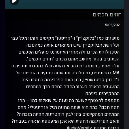
חוזים חכמים
15/02/2021
מושגים כמו "בלוקצ'יין" ו-"קריפטו" מקיפים אותנו מכל עבר
ועל רשת הבלוקצ'יין שיש המתארים אותה כמהפכה
הטכנולוגית הכי גדולה אחרי האינטרנט פועלים הסכמים
הכתובים בקוד מחשב אותם מכנים "חוזים חכמים".
עו"ד אמיר בושנסקי שכתב את התזה שלו במסגרת תוכנית ה-
MA במשפטים, טכנולוגיה וחדשנות עסקית בהנחייתו של
ד"ר רונן קריטנשטיין, בחן האם הפרדיגמה החוזית הינה
המעטפת הראויה בעבור החוזה החכם חרף המתחים
המתקיימים ביניהם.
מוזמנים להצטרף לשעה בה נענה על שאלות כמו – מהו
חוזה חכם? במה הוא שונה מחוזה רגיל או דיגיטלי? מהם
המתחים המתקיימים בינו לבין דוקטרינות חוזיות מוכרות?
והאם הפרדיגמה החוזית היא אכן המעטפת הראויה בעבורו?
קרדיט תמונות:
AudioVersity