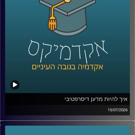
ככל שהמערכות האלה הופכות לחכמות יותר, עולה שאלה
הרבה יותר גדולה מרק מה הטכנולוגיה יודעת לעשות: האם
אנחנו יכולים לסמוך עליה? מתי אדם צריך לקבל את ההחלטה,
ומתי אפשר לתת למכונה לעשות את זה? ואם היא טועה, מי
בכלל אחראי?
על כל אלו נדבר עם ד״ר אביב בר זוהר, דוקטור למשפטים
בנושא חוקיות רחפנים אוטונומיים קטלניים ומשמעות
מעורבות האדם בחוג ההפעלה.
קרדיט תמונות:
AudioVersity
איך להיות מדען דיסרפטיבי
15/07/2026
הרבה מההמצאות שאנחנו מכירים התחילו בכלל מטעות.
פניצילין שנולד מצלחת פטרי שהתמלאה עובש, פוסט־איט
שהתחיל מדבק שלא היה מספיק חזק, מיקרוגל שהרעיון אליו