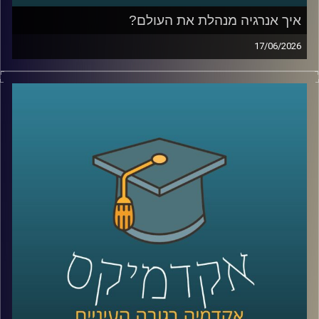
איך אנרגיה מנהלת את העולם?
17/06/2026
בשנים האחרונות אנחנו שומעים בלי סוף על משברי אנרגיה,
מחירי נפט, גז טבעי, מצרי הורמוז ומאבקי כוח בין מדינות, אבל
מאחורי כל הכותרות האלה מסתתר סיפור הרבה יותר גדול:
אנרגיה היא לא רק חשמל ודלק, היא כוח גיאופוליטי, כסף,
ביטחון לאומי והשפעה עולמית.
בפרק של היום נדבר על איך אנרגיה מעצבת את העולם
שאנחנו חיים בו, איך גילוי הגז שינה את המעמד של ישראל
במזרח התיכון, למה מצרים הפכה לשחקנית מרכזית בתחום,
ואיך שיתופי פעולה אנרגטיים יכולים להשפיע גם על יחסים
מדיניים ואזוריים.
איתנו היום ד״ר עמית מור, מנכ"ל משותף באקו-אנרג'י יעוץ
כלכלי אסטרטגי ומרצה באוניברסיטת רייכמן. מומחה בינ"ל
לכלכלת אנרגיה וסביבה, חשמל גז טבעי ונפט, בעל ניסיון עשיר
בייעוץ לממשלות, חברות בינלאומיות ומוסדות פיננסיים, יועץ