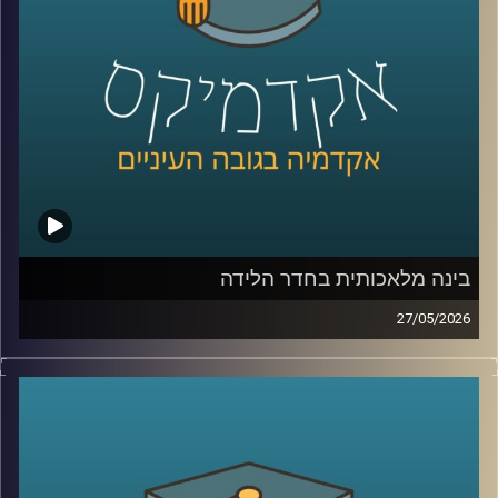
היום נארח את ד״ר מיכאל ברק, מרצה וחוקר בבית ספר לאודר
לממשל, דיפלומטיה ואסטרטגיה ב־אוניברסיטת רייכמן, וחוקר
בכיר ב־המכון למדיניות נגד טרור, מומחה לאיסלאם רדיקלי.
קרדיט תמונות:
AudioVersity
בינה מלאכותית בחדר הלידה
27/05/2026
הרפואה נמצאת היום באחת מנקודות המפנה המשמעותיות
ביותר בתולדותיה.
לא בגלל תרופה חדשה, ולא בגלל טכנולוגיה אחת, אלא בגלל
שינוי עמוק בדרך שבה מתקבלות החלטות.
בינה מלאכותית כבר לא נמצאת רק במעבדות או במחקרים, היא