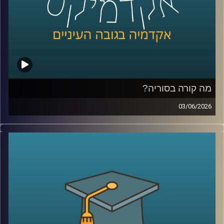
הדרך גם מרוויחים כסף.
אז מה זה בכלל שוק חיזוי?
למה אנשים התחילו להאמין לפלטפורמות האלה יותר מלסקרים
ומומחים? מה קורה כשמיליארדי דולרים זורמים להימורים על
אירועים עולמיים? והאם יכול להיות שפלטפורמות כאלה כבר
לא רק מנבאות את המציאות, אלא גם מתחילות לעצב אותה?
מה קורה בסוריה?
כדי להבין את העולם הזה, נמצא איתנו היום פרופ’ צחי חייט
03/06/2026
מאוניברסיטת רייכמן, שחוקר חוכמת המונים, רשתות חברתיות
מה בעצם קורה היום בסוריה?
ואמינות מידע, ואחד החוקרים הבולטים בישראל בתחום שווקי
מי שולט שם? מי נלחם במי? איך טורקיה הפכה לשחקן כל כך
החיזוי
משמעותי? ומה בכלל נשאר מההשפעה של איראן וחיזבאללה?
קרדיט תמונות:
AudioVersity
נדמה שאחרי יותר מעשור של מלחמה, רוב הישראלים כבר
איבדו את היכולת להבין את התמונה.
אז היום ננסה לעשות סדר ולהבין איך נראה המזרח התיכון
החדש שנבנה ממש מעבר לגבול שלנו.