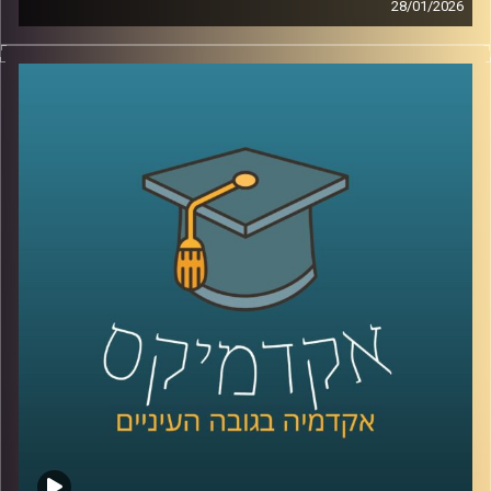
28/01/2026
מאז הפעם האחרונה שדיברנו עם ד׳׳ר מאיר ג׳בדנפר, איראן
חווה טלטלה עמוקה, מחאה מתמשכת, דיכוי אלים שבו נהרגו
עשרות אלפי אזרחים ברחובות, משברי מים וחשמל שפוגעים
בחיי היומיום, ותחושת קריסה של החוזה בין המשטר לציבור.
בפרק הזה ננסה להבין מה באמת קורה בתוך איראן היום, איך
נראית המחאה מבפנים, עד כמה המשטר מרגיש מאוים, ואיך כל
זה מתחבר גם לאזור, לישראל, ולמה שאנחנו רואים בכותרות.
אז כדי לדבר על כל זה, שב אלינו ד׳׳ר מאיר ג׳בדנפר, מומחה
לפוליטיקה עכשווית של איראן בבית הספר לאודר לממשל,
דיפלומטיה ואסטרטגיה באוניברסיטת רייכמן
קרדיט תמונות:
AudioVersity