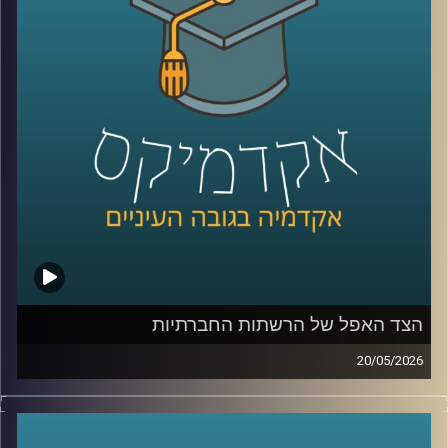
נכנסת אל תוך חדרי הטיפול, אל תוך רגעים של חוסר ודאות,
ולעיתים גם אל תוך ההחלטות הכי קריטיות שיש.
האם זה הופך את הרפואה למדויקת יותר, או דווקא משנה את
האופן שבו רופאים חושבים, שוקלים ומחליטים?
כדי להבין איך השינוי הזה נראה מבפנים, דווקא באחד
התחומים הכי רגישים ומורכבים ברפואה, עולם הלידות, נמצאת
איתנו היום פרופ’ אסנת ולפיש, מנהלת בית החולים לנשים
בבילינסון ומשנה לדיקן בית הספר לרפואה באוניברסיטת
רייכמן,
שנמצאת בחזית של שילוב טכנולוגיות מתקדמות ברפואה לצד
עבודה קלינית יומיומית בקבלת החלטות בזמן אמת.
הצד האפל של הרשתות החברתיות
קרדיט תמונות:
AudioVersity
20/05/2026
בשנים האחרונות, הרשתות החברתיות הפכו מפלטפורמה
שמקשרת בין אנשים בעיקר לדבר מרכזי בחיי רוב האנשים,
קשה לדמיין יום אחד בלעדיהן. יש המון דברים חיוביים