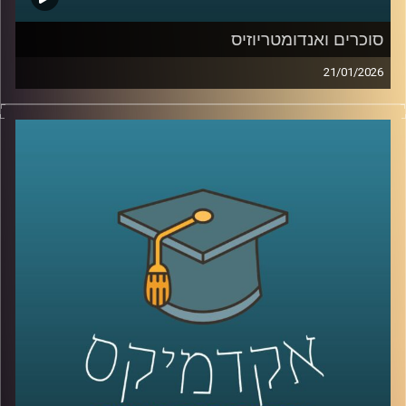
סוכרים ואנדומטריוזיס
21/01/2026
כשאנחנו חושבים על מחלות קשות כמו סרטן, אנחנו בדרך
כלל מדמיינים מוטציות, גנים ואולי גם כימותרפיה. אבל יש
שכבה אחרת, שקטה יותר, שקשה לראות אותה בעין, והיא יכולה
להיות ההבדל בין תא שהגוף מזהה כתא בעייתי, לבין תא
שמצליח להתחמק. זו שכבת הסוכרים, שרשראות זעירות
שעוטפות את התאים שלנו, כמו סוג של “תעודת זהות”
ביולוגית. כשהתעודה הזו משתנה, זה יכול להופיע בסרטן, אבל
זה יכול להופיע גם במחלות אחרות, למשל אנדומטריוזיס, מחלה
נפוצה וכואבת שלפעמים לוקח שנים עד שמקבלים עליה
אבחנה. והשאלה המרתקת היא האם אפשר לקחת את השינויים
האלה על פני התא ולהפוך אותם לשפה חדשה של רפואה, גם
לאבחון מוקדם יותר וגם לטיפול מדויק יותר.
היום בפרק אנחנו נכנסים לעולם הזה, עולם הגליקוביולוגיה
התרגומית, ונשאל איך הופכים שינוי קטן על פני תא לכלי
שעוזר לנו לזהות מחלה מוקדם יותר או לתקוף אותה