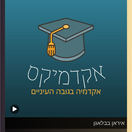
דינמיקות, מערכות יחסים ותחושת ערך. הקשבה נתפסת
לעיתים כמיומנות רכה, אבל מחקר שנדבר עליו היום מראה
שהיא למעשה מנגנון עמוק שמכתיב אם צוותים ידברו וישתפו
ידע, ואם משפחות ירגישו מובנות או מתוסכלות. בפרק הזה
אנחנו מדברים על האופן שבו סגנון ההקשבה של מנהל, הורה
או בן משפחה מעצב את איכות הדיאלוג סביבו.
יחד עם ד״ר אסנת בוסקילה־ים, יועצת ארגונית ומרצה
באוניברסיטת רייכמן, נבחן למה הקשבה כל כך מאתגרת, למה
נאומים הם האויב שלה, ומה ההבדל בין הקשבה אישית,
הקשבה בצוות והקשבה במשפחה, ואיך שינוי קטן באופן
ההקשבה יכול לייצר שינוי גדול ביחסים?
קרדיט תמונות:
AudioVersity
איראן בבלאגן