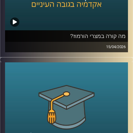
היום נדבר עם יונתן דייויס, סגן נשיא לקשרי חוץ וראש בית
הספר הבינלאומי ע״ש רפאל רקנאטי באוניברסיטת רייכמן,
שנמצא כבר שנים בדיוק בנקודת המפגש בין ישראל ליהדות
התפוצות.
מהשירות כחייל בודד בצנחנים, דרך שליחויות ברחבי העולם,
בברית המועצות לשעבר, בקייפטאון, בוסטון ורומא ועד
מה קורה במצרי הורמוז?
לעבודה יומיומית עם אלפי סטודנטים בינלאומיים, הוא רואה
15/04/2026
מקרוב איך העולם משתנה, ואיך צעירים יהודים מקבלים
בשבועות האחרונים אנחנו שומעים אמירות דרמטיות סביב
החלטות שמעצבות את העתיד שלהם.
מצרי הורמוז, דיבורים על מצור, איומים מצד איראן, ואפילו
אז מה באמת קורה היום בקמפוסים?
רמיזות לכך שייתכן ויש מוקשים במים.
ולמה יותר ויותר סטודנטים בוחרים דווקא להגיע לכאן?
אבל מה שמעניין הוא שלא צריך מלחמה בפועל כדי להזיז את
קרדיט תמונות:
AudioVersity
העולם, מספיק חשש.
איך מעבר ימי יחסית קטן מצליח להשפיע על מחירי האנרגיה,
על שרשראות אספקה, ובסוף גם על יוקר המחיה של כולנו?
ולמה גם מדינות שלא תלויות בו ישירות, עדיין מושפעות מכל