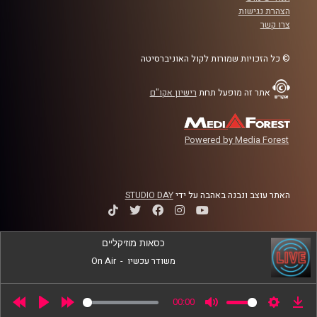
לשנה הקרובה
הצהרת נגישות
צרו קשר
קרדיט תמונות:
AudioVersity
© כל הזכויות שמורות לקול האוניברסיטה
אתר זה מופעל תחת
רישיון אקו"ם
Powered by Media Forest
האתר עוצב ונבנה באהבה על ידי
STUDIO DAY
כסאות מוזיקליים
משודר עכשיו
-
On Air
00:00