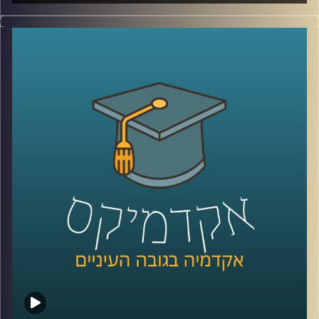
לפני כמה שנים, רוב האנשים עוד הצליחו להבין פחות או יותר
מי נגד מי במזרח התיכון.
היום? נדמה שהכול כבר התבלגן.
איראן, חיזבאללה, חמאס, סוריה, טורקיה, ארצות הברית,
החות’ים, רוסיה, הסכמים, איומים, מלחמה רב־זירתית… ובין כל
הכותרות, הרבה אנשים פשוט איבדו את התמונה הגדולה.
אז בפרק הזה רצינו לעצור רגע ולעשות סדר.
להבין מה באמת קורה באזור שלנו, מה השתנה מאז השבעה
באוקטובר, ואיך נראית היום המפה האסטרטגית של המזרח
התיכון.
איתנו היום ד”ר שי הר-צבי, מרצה וחוקר בכיר במכון למדיניות
ואסטרטגיה ב־אוניברסיטת רייכמן, ולשעבר מנכ”ל בפועל של
המשרד לנושאים אסטרטגיים וראש זירה בחטיבת המחקר
באמ”ן.
וביחד ננסה להבין: האם איראן באמת מתקרבת לנשק גרעיני,