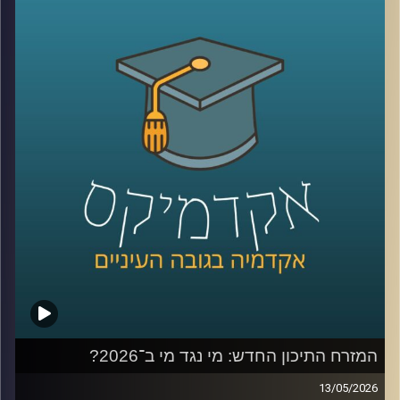
בשימוש ברשתות, למידה של דברים חדשים,
שמירה על קשר עם חברים, מציאת עבודה, אבל גם המון דברים
שליליים, אנחנו נחשפים לדברים שעושים לנו רע, מתגברים
יכולים לפתח הפרעות אכילה או דיכאון ועל אף שרובנו מבינים
את הנזקים הפוטנציאלים קשה לנו להתנתק או אפילו להמעיט
אז מה אפשר לעשות?
כדי לענות על השאלה הזו הצטרף אליי היום פרופ׳ צחי חייט,
ראש ההתמחות השיווקית בביה"ס סמי עופר לתקשורת.
קרדיט תמונות:
AudioVersity
המזרח התיכון החדש: מי נגד מי ב־2026?
13/05/2026