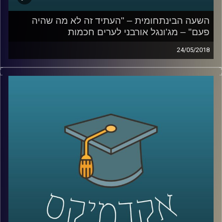
השעה הבינתחומית – "העתיד זה לא מה שהיה
פעם" – מג'ונגל אורבני לערים חכמות
24/05/2018
העידן הנוכחי מביא עמו נהירה אנושית אדירה
למגורים בעיר – עד כדי כך שבשנת 2050 שני
שלישים מאוכלוסיית העולם יגורו בערים. אם לא
ניערך כראוי ליום הזה אנו עלולים למצוא עצמנו
בתרחיש אימים של אלימות גואה ברחובות
ומובלעות פשיעה
.
פרופ' יואב יאיר מסביר כיצד יש להתמודד עם
האתגרים הללו ומפרט על המדד לערים חכמות
שפיתח וכיצד באמצעות שילוב של טכנולוגיה,
חדשנות וחינוך נוכל להפוך ביחד את הג'ונגל