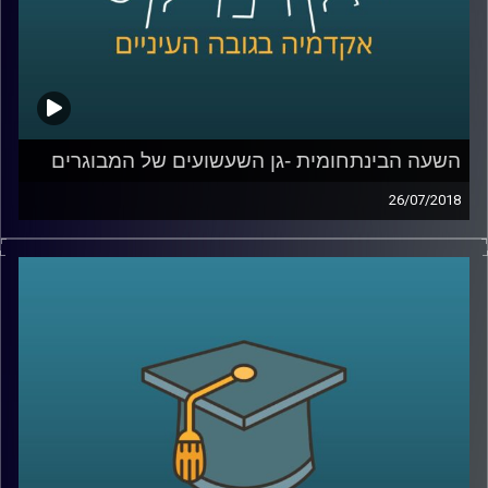
השעה הבינתחומית -גן השעשועים של המבוגרים
26/07/2018
ד"ר דנה פרג מתארת את השינויים הדרמטיים
שעברו על שוק העבודה בעשורים האחרונים
ומסבירה כיצד זה קשור לחוזה הפסיכולוגי הקיים
בין המעסיק למועסק, וגם: מדוע חבורת יפנים
שיתחילו לעבוד במשרד בתל אביב לא שונים
בהרבה מחבורת צעירים בני העיר שגדלו אי שם
בשנות ה-90
?