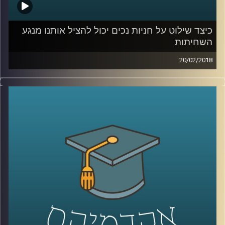
כיצד שילוט על חניות נכים יכול להציל אותנו מנגע
השחיתות
20/02/2018
נגע השחיתות הפך לממאיר במחזותינו ומהווה
איום קיומי על המשטר הדמוקרטי.
פרופסור
שחר איל
עומד על ההנמקות שהובילו
את אין סוף החשודים, הנחקרים והמואשמים
בפרשות שחיתות שונות לבצע את מעשיהם ואיך
הם בכל זאת הצליחו לשכנע את עצמם
שכוונותיהם חיוביות? בנוסף מציג איל את
המודל המשולש למלחמה במחלה ציבורית זו
.
.