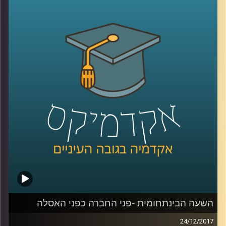
הופך את העיר לזירה תוססת של ארבעה ימים בהם משולבת
ועידת יום שתעסוק בנושאים החמים והרלוונטיים ביותר
בתעשייה ופסטיבל לילה שיתפרס בעשרות מועדונים ברחבי
העיר. אדם יחיאל ויוליה עזריה על עלייתה של המוזיקה
האלקטרונית למרכז הבמה, על מקומה של התעשייה בארץ ועל
האורחים שיגיעו מרחבי העולם
קרדיט תמונות:
AudioVersity
השעה הבינתחומית -פני החברה כפני האסלה
24/12/2017