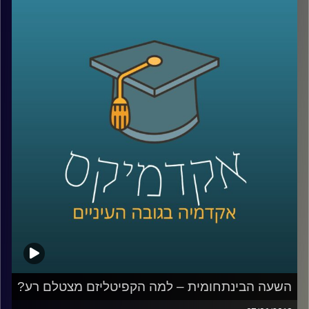
בעלי הון ושלל אינטרסים שזורים במשחקים
שמרתקים אליהם מיליוני צופים ברחבי העולם.
ד"ר יאיר גלילי עושה סדר בקשר שבין פוליטיקה
לכדורגל וסוקר את ההיסטוריה הדרמטית של
משחקי הגביע העולמי
.
קרדיט תמונות:
AudioVersity
השעה הבינתחומית – למה הקפיטליזם מצטלם רע?