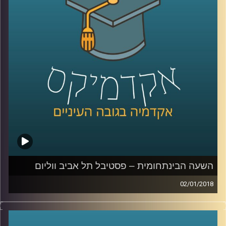
שולחים ארגונים אלו מחבלים שהופכים את
מרכזי הערים לשדה קרב מדמם. ד"ר מורן ירחי
עומדת על מאפייני שדה הקרב החדש, על
הזירות הנוספות שהתווספו למלחמה המסורתית
וכיצד הפך השיקול התדמיתי ללא פחות חשוב
מהמהלכים הטקטיים בשטח
.
קרדיט תמונות:
AudioVersity
השעה הבינתחומית – פסטיבל תל אביב ווליום
02/01/2018
מקומה של המוזיקה האלקטרונית כבר לא מזמן רק במרתפים
חשוכים ובבמות האנדרגראונד, היא מתפתחת ללא הרף, חוצה
ז'אנרים ומטשטשת גבולות מוזיקליים. פסטיבל תל אביב ווליום