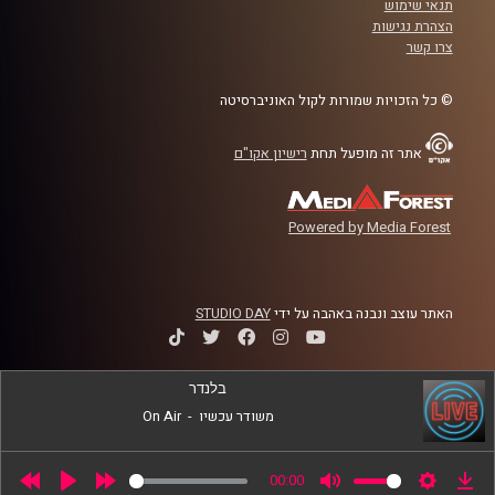
תנאי שימוש
קרדיט תמונות:
AudioVersity
הצהרת נגישות
צרו קשר
© כל הזכויות שמורות לקול האוניברסיטה
אתר זה מופעל תחת
רישיון אקו"ם
Powered by Media Forest
האתר עוצב ונבנה באהבה על ידי
STUDIO DAY
בלנדר
משודר עכשיו
-
On Air
00:00