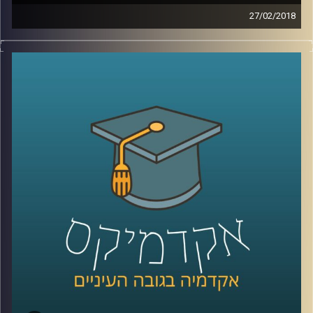
27/02/2018
מחקרים מצביעים על כך שאבות הומואים
מאושרים יותר מאבות רגילים במה שקשור לחיי
ההורות שלהם. ד"ר גבע שנקמן מצביע על
הסיבות לכך, מתאר מודלים נוספים של
משפחה ומסביר כיצד הם קשורים ל"פרדוקס
ההורות
"
קרדיט תמונות:
AudioVersity