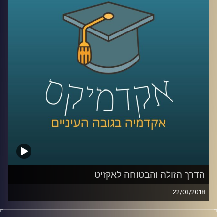
ד"ר מעוז רוזנטל על אופן התמרון של סדר היום
הפוליטי ועל האנשים שבאמת מחליטים האם
ראש ממשלה מכהן ימשיך בתפקידו
קרדיט תמונות:
AudioVersity
הדרך הזולה והבטוחה לאקזיט
22/03/2018
את הכותרות על חברות סטארטאפ שנמכרות