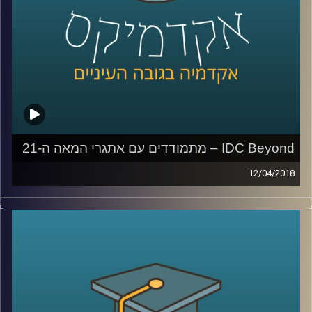
IDC Beyond – מתמודדים עם אתגרי המאה ה-21
12/04/2018
IDC Beyond
היא תכנית ייחודית ששמה לה
למטרה להתמודד עם האתגרים הגלובליים
שעומדים בפני האנושות במאה ה-21
.
עמיר לבקוביץ', מנהל התכנית, ורחל בן שושה,
בוגרת המחזור הראשון, מספרים על תהליכי
העבודה – החל מלימוד הבעיות בתחומים