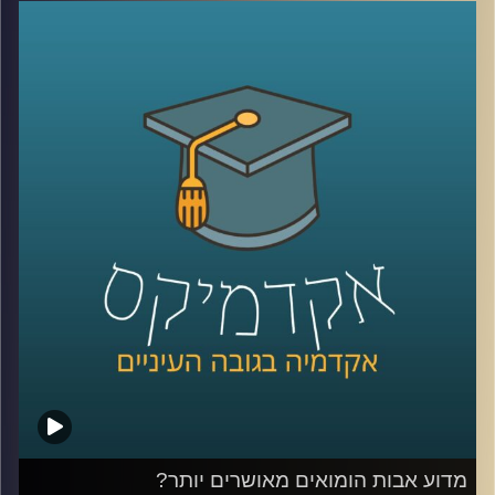
בסכומים אסטרונומיים כבר התרגלנו לראות,
אבל מה באמת עומד מאחורי סיפורי ההצלחה
הללו? ד"ר יוסי מערבי חושף את הנתונים
שמאחורי התעשייה, מפרק את המושגים
'יצירתיות' ו'חדשנות' כמרכיבים בהצלחה ומסביר
מהי הדרך היעילה לעשות סטארטאפ בלי
לשבור את החסכונות
קרדיט תמונות:
AudioVersity
מדוע אבות הומואים מאושרים יותר?