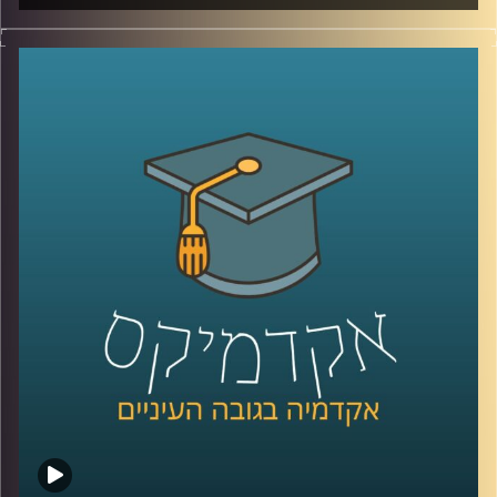
כשני מיליארד בני אדם בעולם סובלים ממחסור
בבתי שימוש זמינים וראויים בקרבת הבית
שלהם, אומנם הנושא לא מקבל תשומת לב
ציבורית, אך לפי האו"ם מאות אלפי בני אדם
משלמים בחייהם כתוצאה מהמשבר הסניטרי
החמור. תמר עקוב על המסע שלה בהודו, שם
חקרה לעומק את הסוגיה ועמדה על פתרונות
אפשריים, וגם כיצד בעיות של שוויון, מגדר,
תרבות ופערים כלכליים משתקפים בבתי
השימוש שלנו
.
קרדיט תמונות:
AudioVersity