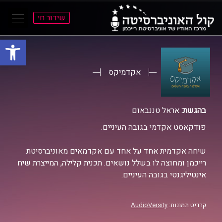
שידור חי
פתח סרגל
ל
ל
תוכן
תפריט
ראשי
ראשי
אקדמיקס
בהגשת:
אראל טננבאום
פודקאסט אקדמי בגובה העיניים.
שיחה אקדמית אחד על אחד עם אקדמאים מאוניברסיטת
רייכמן ומחוצה לו בשלל נושאים. תכנית קלילה, המייצרת שיח
אינטיליגנטי בגובה העיניים.
קרדיט תמונות:
AudioVersity