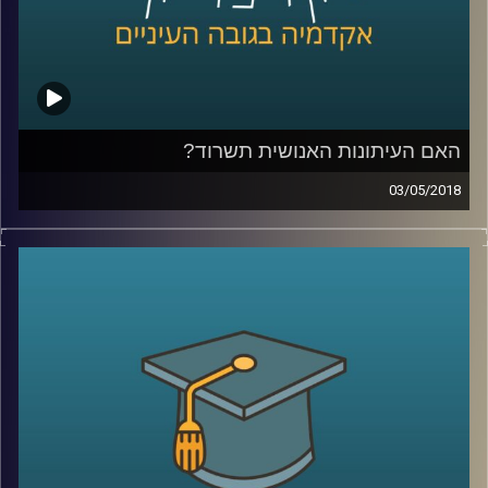
האורבני הצפוף למקום שטוב יותר לחיות בו
.
קרדיט תמונות:
AudioVersity
האם העיתונות האנושית תשרוד?
03/05/2018
ראיון מיוחד עם נעם למלשטריך-לטר לרגל צאת
ספרו החדש "עיתונאות רובוטית – האם
העיתונות האנושית תשרוד?". לאן מועדות פניה
של העיתונות בעידן הבינה המלאכותית? כיצד
האופן שבו אנו צורכים מידע מעצב מחדש את
הסיפור העיתונאי ולמה עדיף לשלוח רובוט
לסקר שדה קרב מדמם
?
קרדיט תמונות:
AudioVersity