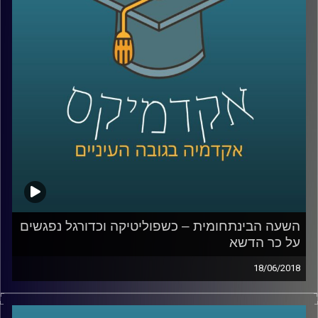
החוקים מזניח את המוזיקה האלקטרונית וגם –
לאן לדעתה צועדת התעשייה בעידן שלך
סטרימינג
?
קרדיט תמונות:
AudioVersity
השעה הבינתחומית – כשפוליטיקה וכדורגל נפגשים
על כר הדשא
18/06/2018
משחקי המונדיאל טומנים בחובם הרבה מעבר
למה שמתרחש על כר הדשא – פוליטיקאים,