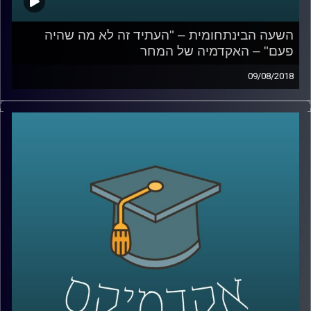
השעה הבינתחומית – "העתיד זה לא מה שהיה
פעם" – האקדמיה של המחר
09/08/2018
עשרות סטודנטים יושבים עם הלפטופים הפתוחים מול
המרצה באוניברסיטה, למראית עין ניתן לחשוב שהם מסכמים
אותו בשקיקה אבל למען האמת – כנראה שרובם גולשים
בפייסבוק או קונים באיביי. פרופסור יואב יאיר מכיר את
המציאות הזו מקרוב, שבה שיטת הלימוד הקלאסית הולכת
ומאבדת מהרלוונטיות שלה, הקשב יורד וכך גם היכולת
להתעמק. הוא עומד על הסיכונים הקיימים בחברה המתחנכת
לרדידות ובורות, מפרט כיצד ניתן להתאים את שיטות הלימוד
למציאות של היום וגם מסביר מדוע הוא דווקא מתרגש
מהתקופה הנוכחית אותה הוא מזהה כרנסאנס של האקדמיה.
קרדיט תמונות:
AudioVersity