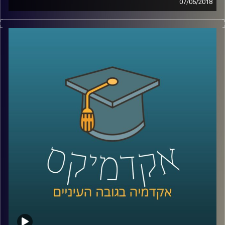
07/06/2018
השיח הכלכלי המתווך על ידי הפוליטיקאים
והתקשורת מוטה פעמים רבות ומונע מתוך
אג'נדה ואינטרסים שלא תמיד מעוגנים בעובדות.
פרופסור עומר מואב מנפץ מיתוסים על השיטה
הקפיטליסטית, מסביר מדוע לדעתו זו הדרך
היעילה ביותר לדאוג לרווחת החלשים וגם כיצד
באמת אפשר לצמצם את הפקקים בכביש
?
קרדיט תמונות:
AudioVersity