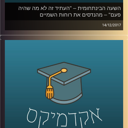
השעה הבינתחומית – "העתיד זה לא מה שהיה
פעם" – מהנדסים את רוחות השמיים
14/12/2017
כשהמלחמה בהתחממות הגלובלית לא בהכרח
מניבה פירות יש כאלה שכבר חושבים על הצעד
הבא – הנדסה אנושית של האקלים על פני כדור
הארץ. פרופסור יואב יאיר על המיזמים הנועזים
והמגלומניים ביותר בתחום. החל מצביעת
הכבישים והמדרכות בלבן דרך דישון
האוקיינוסים ועד זריעת נחילים של לווינים בחלל
שישמשו כתריס מבוקר מפני קרני השמש
קרדיט תמונות:
AudioVersity