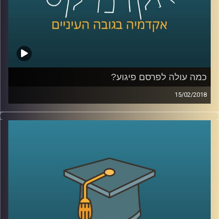
קרדיט תמונות:
AudioVersity
כמה עולה לפרסם פיגוע?
15/02/2018
מה אתם יותר זוכרים, את התמונה של מטוסי
נוסעים פוגעים בבנייני התאומים ומחריבים
אותם עד היסוד, או את הקמפיין של חברת קוקה
קולה באותה השנה? מבט על ארגוני הטרור כעל
מותגים מסחריים שופך אור על יחסי הטרור
והמדיה, יחסים שבגינם זוכים ארגוני הטרור
לשטחי פרסום אדירים שמקדמים באופן ישיר
את המטרות שלהם
.