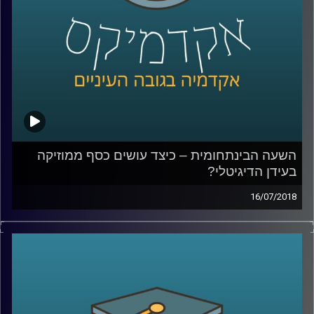
קרדיט תמונות:
AudioVersity
השעה הבינתחומית – כיצד עושים כסף ממוזיקה
בעידן הדיגיטלי?
16/07/2018
המעבר של תעשיית המוזיקה לעידן הדיגיטלי
טומן בחובו שינויים רבים הקשורים לאופן
היצירה, ההפקה, ההפצה והצריכה. עו"ד לאנה
נחאס מסבירה כיצד ניתן לשמור על זכויות
מוזיקאים בעידן של סימפולים, מדוע ספר