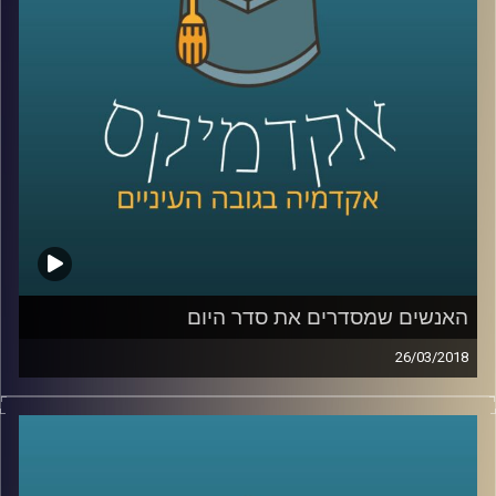
השונים, דרך מפגש עם המנטורים ועד למוצר
הסופי והמפגש עם המשקיעים
קרדיט תמונות:
AudioVersity
האנשים שמסדרים את סדר היום
26/03/2018
כיצד הצליח אריק שרון, בניגוד גמור לאג'נדה
בשמה הוא רץ, לגייס רוב פליטי לביצוע תכנית
ההתנתקות? ואיך הצליחה מפלגת שינוי להפוך
את השיח על הרבנות הראשית לשיח כלכלי?