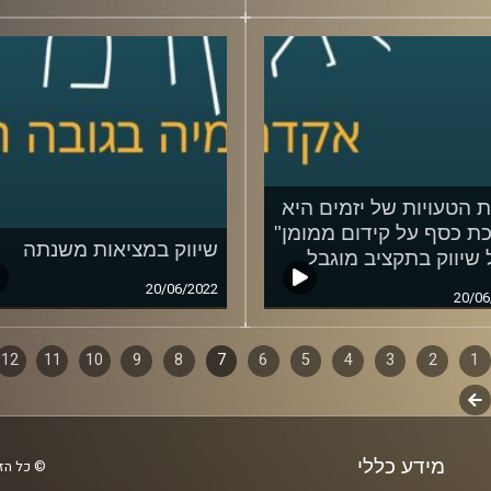
26/06/2022
 הטעויות של יזמים היא
ת כסף על קידום ממומן"
שיווק במציאות משנתה
 שיווק בתקציב מוגבל
20/06/2022
20/06
1
ף
2
3
4
5
6
7
8
9
10
11
12
לשלב
ם
הבא
מידע כללי
© כל הזכ