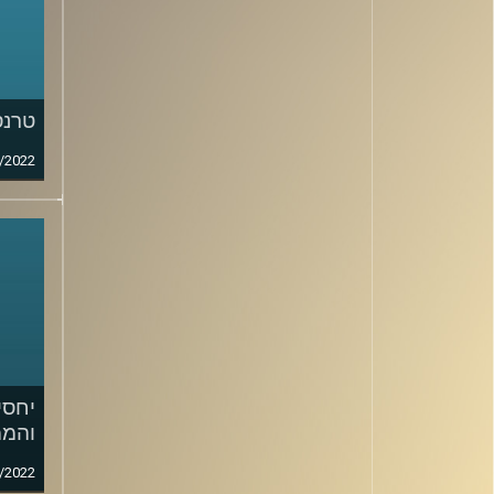
טרנס
/2022
יחסי
והממ
/2022