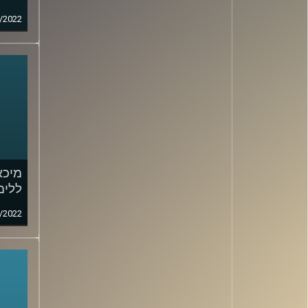
/2022
מיכא
ללימ
/2022