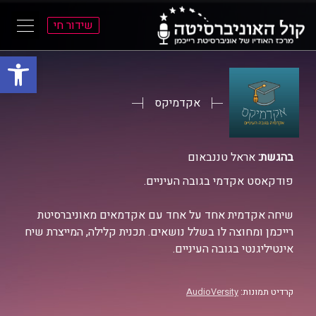
שידור חי
פתח סרגל
ל
ל
תוכן
תפריט
ראשי
ראשי
אקדמיקס
בהגשת:
אראל טננבאום
פודקאסט אקדמי בגובה העיניים.
שיחה אקדמית אחד על אחד עם אקדמאים מאוניברסיטת
רייכמן ומחוצה לו בשלל נושאים. תכנית קלילה, המייצרת שיח
אינטיליגנטי בגובה העיניים.
קרדיט תמונות:
AudioVersity