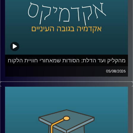
מהקליק ועד הדלת: הסודות שמאחורי חוויית הלקוח
05/08/2026
כולנו מזמינים היום כמעט הכול בלחיצת כפתור, אוכל, בגדים,
תרופות, אפילו את הקניות לסוף השבוע. אבל כמה מאיתנו
באמת חושבים על כל מה שקורה מהרגע שלחצנו על “הזמן”?
מי מחליט מה נראה ראשון באתר, איך בונים חוויית משתמש
שגורמת לנו לחזור שוב ושוב, ואיך משלבים בין טכנולוגיה,
דאטה, לוגיסטיקה ובעיקר הבנה של בני אדם?
כדי לדבר על כל זה נמצא איתי היום צביקה ביידא, לשעבר
מנכ”ל שופרסל אונליין, והיום Managing Director ושותף ב-