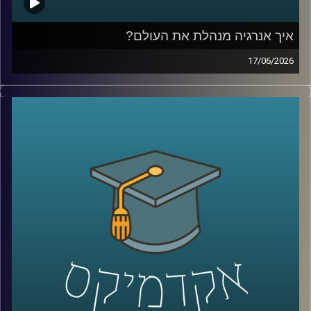
איך אנרגיה מנהלת את העולם?
17/06/2026
בשנים האחרונות אנחנו שומעים בלי סוף על משברי אנרגיה,
מחירי נפט, גז טבעי, מצרי הורמוז ומאבקי כוח בין מדינות, אבל
מאחורי כל הכותרות האלה מסתתר סיפור הרבה יותר גדול:
אנרגיה היא לא רק חשמל ודלק, היא כוח גיאופוליטי, כסף,
ביטחון לאומי והשפעה עולמית.
בפרק של היום נדבר על איך אנרגיה מעצבת את העולם
שאנחנו חיים בו, איך גילוי הגז שינה את המעמד של ישראל
במזרח התיכון, למה מצרים הפכה לשחקנית מרכזית בתחום,
ואיך שיתופי פעולה אנרגטיים יכולים להשפיע גם על יחסים
מדיניים ואזוריים.
איתנו היום ד״ר עמית מור, מנכ"ל משותף באקו-אנרג'י יעוץ
כלכלי אסטרטגי ומרצה באוניברסיטת רייכמן. מומחה בינ"ל
לכלכלת אנרגיה וסביבה, חשמל גז טבעי ונפט, בעל ניסיון עשיר