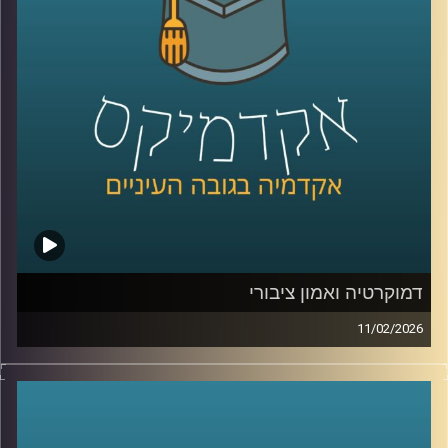
כמשאב כלכלי, בינה מלאכותית לניטור מגוון ביולוגי ושיתופי
פעולה גם כשאין שלום, יצאנו לראיין את האנשים שמעצבים
את העתיד הכחול של האזור .
בפרק הזה תשמעו קולות מהכנס, רעיונות גדולים, דילמות
אמיתיות, והרבה מאוד תשוקה לחבר בין מדע, קיימות וכלכלה.
קרדיט תמונות:
AudioVersity
דמוקרטיה ואמון ציבורי
11/02/2026
היום אנחנו נוגעים באחת השאלות הכי בוערות בדמוקרטיה, מה
זה בעצם אמון ציבורי, למה הוא כל כך חיוני לתפקוד של מדינה,
ומה קורה כשהוא נשחק, לפי דו״ח האמון מדצמבר 2025
התמונה מטרידה, רק 22% מביעים אמון בממשלה ורק 15%