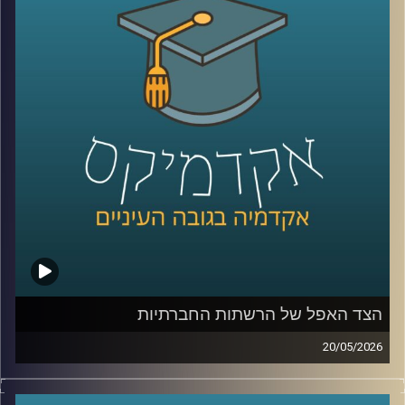
בינה מלאכותית כבר לא נמצאת רק במעבדות או במחקרים, היא
נכנסת אל תוך חדרי הטיפול, אל תוך רגעים של חוסר ודאות,
ולעיתים גם אל תוך ההחלטות הכי קריטיות שיש.
האם זה הופך את הרפואה למדויקת יותר, או דווקא משנה את
האופן שבו רופאים חושבים, שוקלים ומחליטים?
כדי להבין איך השינוי הזה נראה מבפנים, דווקא באחד
התחומים הכי רגישים ומורכבים ברפואה, עולם הלידות, נמצאת
איתנו היום פרופ’ אסנת ולפיש, מנהלת בית החולים לנשים
בבילינסון ומשנה לדיקן בית הספר לרפואה באוניברסיטת
רייכמן,
שנמצאת בחזית של שילוב טכנולוגיות מתקדמות ברפואה לצד
עבודה קלינית יומיומית בקבלת החלטות בזמן אמת.
הצד האפל של הרשתות החברתיות
קרדיט תמונות:
AudioVersity
20/05/2026
בשנים האחרונות, הרשתות החברתיות הפכו מפלטפורמה
שמקשרת בין אנשים בעיקר לדבר מרכזי בחיי רוב האנשים,