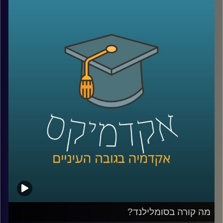
שהתחיל מדבק שלא היה מספיק חזק, מיקרוגל שהרעיון אליו
הגיע אחרי שחטיף שוקולד נמס בכיס של מהנדס שעבד על
רדאר, וארטיק שנולד כשילד שכח בחוץ כוס עם משקה ומקל
ערבוב בלילה קר.
על פניו, כל אלה נשמעים כמו מזל. אבל אולי זו רק חצי
מהתמונה. כי הרבה אנשים נתקלים בטעויות, בכישלונות
ובדברים לא צפויים, והשאלה היא מי יודע לעצור, להסתכל
עליהם אחרת, ולהפוך אותם לפריצת דרך.
האורח שלנו היום הוא מוטי שטנר, יזם סדרתי, משקיע ומרצה
באוניברסיטת רייכמן. יחד עם אחיו, פרופ׳ אורי שטנר, הוא כתב
את הספר “איך להיות מדען דיסרפטיבי”, שמנסה לשאול האם
פריצות דרך הן באמת עניין של גאונות ומזל, או שאפשר לפתח
צורת חשיבה, ואולי אפילו שיטה, שמגדילה את הסיכוי לזהות
שאלות גדולות, לערער על הנחות יסוד ולפרוץ את גבולות הידע
הקיים
בפרק הזה נדבר על הדרך שבה נולדות תגליות, על מה שמדע
יכול ללמוד מהייטק, על ההבדל בין חשיבה נועזת לחשיבה לא
מבוססת, ועל השאלה האם אפשר ללמד אנשים לחשוב בצורה
מה קורה בסומלילנד?