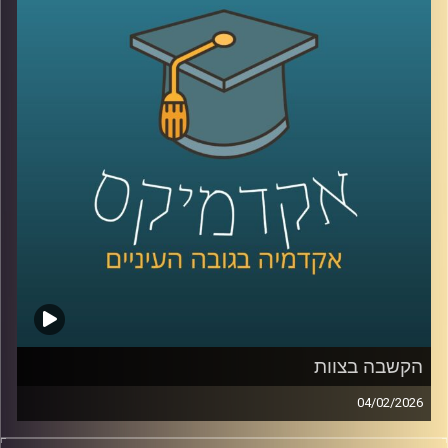
בכנסת, ובמקביל רואים פערים גדולים בין מוסדות, למשל 39%
בבית המשפט העליון, אז מה אפשר ללמוד מהמספרים, האם
זה משבר רגעי או מגמה ארוכה, למה אמון נהיה תלוי מחנה
פוליטי, ומה המשמעות של זה לתחושת הייצוג, לציות לחוק,
ולחוסן החברתי, כדי לעשות סדר הזמנו את פרופ׳ אמנון כוורי,
פרופסור חבר וראש המכון לחירות ואחריות בבית ספר לאודר
לממשל ודיפלומטיה באוניברסיטת רייכמן, וביחד ננסה להבין
מה עומד מאחורי הנתונים, מה המדינה והחברה יכולות לעשות
כדי לשקם את האמון שלנו?
קרדיט תמונות:
AudioVersity
הקשבה בצוות
04/02/2026
בעולם הניהול והחיים האישיים מדברים הרבה על תקשורת