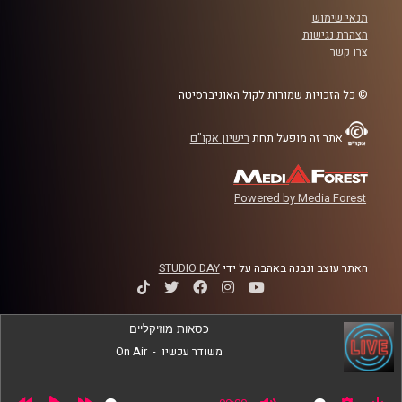
תנאי שימוש
לשנה הקרובה
הצהרת נגישות
צרו קשר
קרדיט תמונות:
AudioVersity
© כל הזכויות שמורות לקול האוניברסיטה
אתר זה מופעל תחת
רישיון אקו"ם
Powered by Media Forest
האתר עוצב ונבנה באהבה על ידי
STUDIO DAY
כסאות מוזיקליים
משודר עכשיו
-
On Air