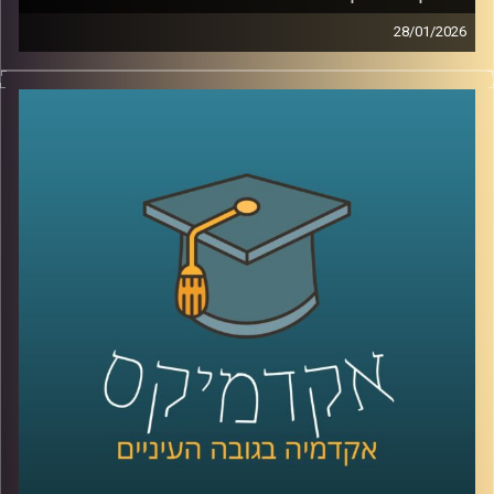
28/01/2026
מאז הפעם האחרונה שדיברנו עם ד׳׳ר מאיר ג׳בדנפר, איראן
חווה טלטלה עמוקה, מחאה מתמשכת, דיכוי אלים שבו נהרגו
עשרות אלפי אזרחים ברחובות, משברי מים וחשמל שפוגעים
בחיי היומיום, ותחושת קריסה של החוזה בין המשטר לציבור.
בפרק הזה ננסה להבין מה באמת קורה בתוך איראן היום, איך
נראית המחאה מבפנים, עד כמה המשטר מרגיש מאוים, ואיך כל
זה מתחבר גם לאזור, לישראל, ולמה שאנחנו רואים בכותרות.
אז כדי לדבר על כל זה, שב אלינו ד׳׳ר מאיר ג׳בדנפר, מומחה
לפוליטיקה עכשווית של איראן בבית הספר לאודר לממשל,
דיפלומטיה ואסטרטגיה באוניברסיטת רייכמן
קרדיט תמונות:
AudioVersity