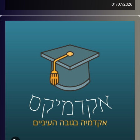
שמובילה לפריצות דרך
01/07/2026
יש בעולם מדינה עם כ-6 מיליון תושבים, ממשלה, מטבע, צבא,
קרדיט תמונות:
AudioVersity
דרכונים ובחירות דמוקרטיות. היא יציבה יותר מחלק מהמדינות
השכנות שלה, יושבת באחד המקומות האסטרטגיים ביותר
בעולם, בכניסה לים האדום, ועדיין, מבחינת רוב מדינות העולם,
היא פשוט לא קיימת.
היום אנחנו יוצאים להכיר את סומלילנד, מדינה שרוב האנשים
מעולם לא שמעו עליה, אבל ייתכן שבעשור הקרוב היא תהפוך
לשחקנית משמעותית בזירה הגיאופוליטית.
כדי להבין איך נראים החיים במדינה שלא קיימת רשמית, למה
המעצמות הגדולות מתחילות להתעניין בה, והאם גם לישראל יש
אינטרס שם, הצטרף אליי היום השגריר ד״ר חיים קורן, בית ספר
לאודר לממשל, דיפלומטיה ואסטרטגיה, אוניברסיטת רייכמן.
שגריר ישראל הראשון לדרום סודן ושגריר מצרים
קרדיט תמונות:
AudioVersity