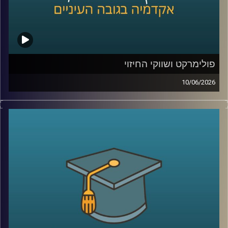
בייעוץ לממשלות, חברות בינלאומיות ומוסדות פיננסיים, יועץ
לבנק העולמי בפרויקטים גלובליים בתחומי אנרגיה ותשתיות.
קרדיט תמונות:
AudioVersity
פולימרקט ושווקי החיזוי
10/06/2026
האם ישו יחזור בשנת 2026?
האם תהיה תקיפה באיראן לפני סוף החודש?
האם ח’מנאי יודח מהשלטון?
האם טראמפ יזכה שוב בנשיאות?
והאם האנושות תגלה חיים מחוץ לכדור הארץ?
כל אלה היו הימורים אמיתיים בפלטפורמת
Polymarket
.
כן, אנשים ברחבי העולם שמים כסף אמיתי על העתיד. על
מלחמות, פוליטיקה, דת, אסונות ואפילו סוף העולם.
ובזמן שרובנו צורכים חדשות כדי להבין מה קורה, יש אנשים