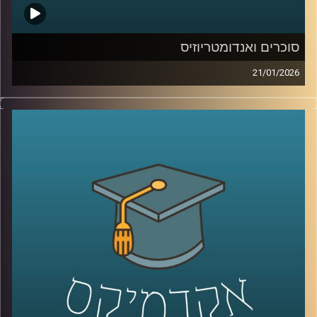
סוכרים ואנדומטריוזיס
21/01/2026
כשאנחנו חושבים על מחלות קשות כמו סרטן, אנחנו בדרך
כלל מדמיינים מוטציות, גנים ואולי גם כימותרפיה. אבל יש
שכבה אחרת, שקטה יותר, שקשה לראות אותה בעין, והיא יכולה
להיות ההבדל בין תא שהגוף מזהה כתא בעייתי, לבין תא
שמצליח להתחמק. זו שכבת הסוכרים, שרשראות זעירות
שעוטפות את התאים שלנו, כמו סוג של “תעודת זהות”
ביולוגית. כשהתעודה הזו משתנה, זה יכול להופיע בסרטן, אבל
זה יכול להופיע גם במחלות אחרות, למשל אנדומטריוזיס, מחלה
נפוצה וכואבת שלפעמים לוקח שנים עד שמקבלים עליה
אבחנה. והשאלה המרתקת היא האם אפשר לקחת את השינויים
האלה על פני התא ולהפוך אותם לשפה חדשה של רפואה, גם
לאבחון מוקדם יותר וגם לטיפול מדויק יותר.
היום בפרק אנחנו נכנסים לעולם הזה, עולם הגליקוביולוגיה
התרגומית, ונשאל איך הופכים שינוי קטן על פני תא לכלי