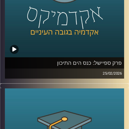
ולמה גם מדינות שלא תלויות בו ישירות, עדיין מושפעות מכל
מה שקורה שם?
כדי להבין את כל זאת ועוד, נמצא איתנו היום אברי שכטר, מנהל
מכון ינאי לביטחון אנרגטי באוניברסיטת רייכמן
קרדיט תמונות:
AudioVersity
פרק ספיישל: כנס הים התיכון
25/02/2026
הקלטה מתוך השטח, מהכנס השמיני בנושא הים התיכון:
“כלכלה כחולה פורצת גבולות”, שהתקיים באוניברסיטת רייכמן .
יום שלם שבו מדענים, יזמים, קובעי מדיניות ואנשי שטח
נפגשו לדבר על הים, לא רק כמשאב טבע, אלא כזירת חדשנות,
כלכלה, ביטחון ושיתופי פעולה אזוריים.
בין מושבים על אנרגיה מתחדשת בים, חקלאות ימית, אצות