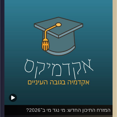
קשה לדמיין יום אחד בלעדיהן. יש המון דברים חיוביים
בשימוש ברשתות, למידה של דברים חדשים,
שמירה על קשר עם חברים, מציאת עבודה, אבל גם המון דברים
שליליים, אנחנו נחשפים לדברים שעושים לנו רע, מתגברים
יכולים לפתח הפרעות אכילה או דיכאון ועל אף שרובנו מבינים
את הנזקים הפוטנציאלים קשה לנו להתנתק או אפילו להמעיט
אז מה אפשר לעשות?
כדי לענות על השאלה הזו הצטרף אליי היום פרופ׳ צחי חייט,
ראש ההתמחות השיווקית בביה"ס סמי עופר לתקשורת.
קרדיט תמונות:
AudioVersity
המזרח התיכון החדש: מי נגד מי ב־2026?