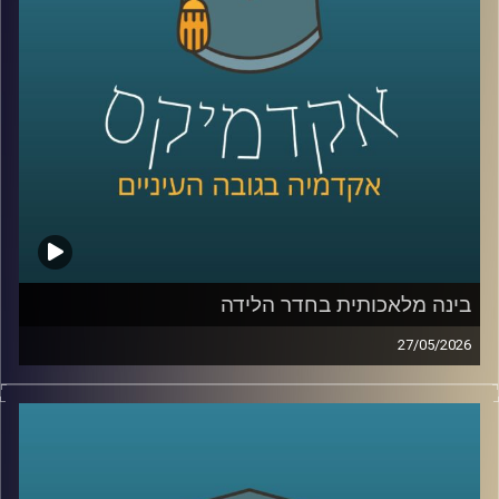
היום נארח את ד״ר מיכאל ברק, מרצה וחוקר בבית ספר לאודר
לממשל, דיפלומטיה ואסטרטגיה ב־אוניברסיטת רייכמן, וחוקר
בכיר ב־המכון למדיניות נגד טרור, מומחה לאיסלאם רדיקלי.
קרדיט תמונות:
AudioVersity
בינה מלאכותית בחדר הלידה
27/05/2026
הרפואה נמצאת היום באחת מנקודות המפנה המשמעותיות
ביותר בתולדותיה.
לא בגלל תרופה חדשה, ולא בגלל טכנולוגיה אחת, אלא בגלל
שינוי עמוק בדרך שבה מתקבלות החלטות.