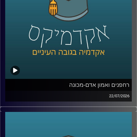
Manyone ישראל.
נדבר על מה באמת עומד מאחורי חוויית לקוח טובה, איך
ארגונים חושבים על חדשנות, ואיך בינה מלאכותית הולכת
לשנות את הדרך שבה כולנו קונים, עובדים ומקבלים החלטות
קרדיט תמונות:
AudioVersity
רחפנים ואמון אדם-מכונה
22/07/2026
אם לפני עשור היינו אומרים את המילה “רחפן”, כנראה שהיינו
חושבים על צילום מהאוויר או על גאדג’ט מגניב. היום התמונה
נראית אחרת לגמרי. רחפנים כבר בודקים תשתיות, מסייעים
באיתור נעדרים, מעבירים ציוד רפואי, משתתפים במלחמות,
ובמקרים מסוימים אפילו מסוגלים לבצע חלק מהמשימות