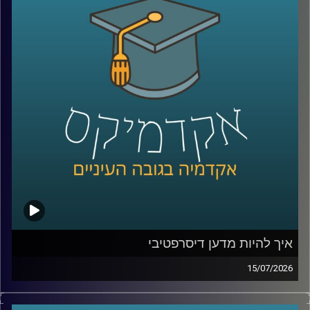
שלהם באופן עצמאי.
ככל שהמערכות האלה הופכות לחכמות יותר, עולה שאלה
הרבה יותר גדולה מרק מה הטכנולוגיה יודעת לעשות: האם
אנחנו יכולים לסמוך עליה? מתי אדם צריך לקבל את ההחלטה,
ומתי אפשר לתת למכונה לעשות את זה? ואם היא טועה, מי
בכלל אחראי?
על כל אלו נדבר עם ד״ר אביב בר זוהר, דוקטור למשפטים
בנושא חוקיות רחפנים אוטונומיים קטלניים ומשמעות
מעורבות האדם בחוג ההפעלה.
קרדיט תמונות:
AudioVersity
איך להיות מדען דיסרפטיבי
15/07/2026
הרבה מההמצאות שאנחנו מכירים התחילו בכלל מטעות.
פניצילין שנולד מצלחת פטרי שהתמלאה עובש, פוסט־איט