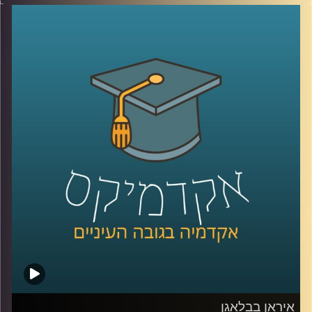
טובה, אבל הרבה פחות על הקשבה אמיתית, כזו שמשנה
דינמיקות, מערכות יחסים ותחושת ערך. הקשבה נתפסת
לעיתים כמיומנות רכה, אבל מחקר שנדבר עליו היום מראה
שהיא למעשה מנגנון עמוק שמכתיב אם צוותים ידברו וישתפו
ידע, ואם משפחות ירגישו מובנות או מתוסכלות. בפרק הזה
אנחנו מדברים על האופן שבו סגנון ההקשבה של מנהל, הורה
או בן משפחה מעצב את איכות הדיאלוג סביבו.
יחד עם ד״ר אסנת בוסקילה־ים, יועצת ארגונית ומרצה
באוניברסיטת רייכמן, נבחן למה הקשבה כל כך מאתגרת, למה
נאומים הם האויב שלה, ומה ההבדל בין הקשבה אישית,
הקשבה בצוות והקשבה במשפחה, ואיך שינוי קטן באופן
ההקשבה יכול לייצר שינוי גדול ביחסים?
קרדיט תמונות:
AudioVersity
איראן בבלאגן