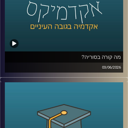
שפשוט נכנסים לפולימרקט כדי לראות “מה הסיכויים” ועל
הדרך גם מרוויחים כסף.
אז מה זה בכלל שוק חיזוי?
למה אנשים התחילו להאמין לפלטפורמות האלה יותר מלסקרים
ומומחים? מה קורה כשמיליארדי דולרים זורמים להימורים על
אירועים עולמיים? והאם יכול להיות שפלטפורמות כאלה כבר
לא רק מנבאות את המציאות, אלא גם מתחילות לעצב אותה?
מה קורה בסוריה?
כדי להבין את העולם הזה, נמצא איתנו היום פרופ’ צחי חייט
03/06/2026
מאוניברסיטת רייכמן, שחוקר חוכמת המונים, רשתות חברתיות
מה בעצם קורה היום בסוריה?
ואמינות מידע, ואחד החוקרים הבולטים בישראל בתחום שווקי
מי שולט שם? מי נלחם במי? איך טורקיה הפכה לשחקן כל כך
החיזוי
משמעותי? ומה בכלל נשאר מההשפעה של איראן וחיזבאללה?
קרדיט תמונות:
AudioVersity
נדמה שאחרי יותר מעשור של מלחמה, רוב הישראלים כבר
איבדו את היכולת להבין את התמונה.
אז היום ננסה לעשות סדר ולהבין איך נראה המזרח התיכון
החדש שנבנה ממש מעבר לגבול שלנו.