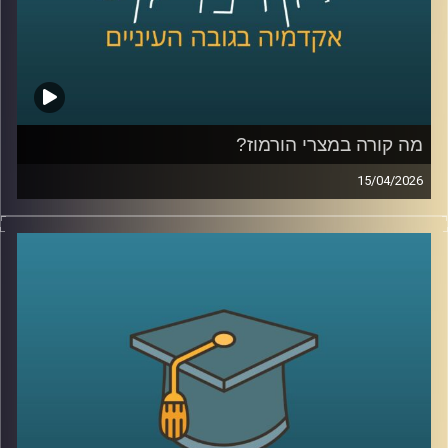
שינוי עמוק בזהות של דור שלם?
היום נדבר עם יונתן דייויס, סגן נשיא לקשרי חוץ וראש בית
הספר הבינלאומי ע״ש רפאל רקנאטי באוניברסיטת רייכמן,
שנמצא כבר שנים בדיוק בנקודת המפגש בין ישראל ליהדות
התפוצות.
מהשירות כחייל בודד בצנחנים, דרך שליחויות ברחבי העולם,
בברית המועצות לשעבר, בקייפטאון, בוסטון ורומא ועד
מה קורה במצרי הורמוז?
לעבודה יומיומית עם אלפי סטודנטים בינלאומיים, הוא רואה
15/04/2026
מקרוב איך העולם משתנה, ואיך צעירים יהודים מקבלים
בשבועות האחרונים אנחנו שומעים אמירות דרמטיות סביב
החלטות שמעצבות את העתיד שלהם.
מצרי הורמוז, דיבורים על מצור, איומים מצד איראן, ואפילו
אז מה באמת קורה היום בקמפוסים?
רמיזות לכך שייתכן ויש מוקשים במים.
ולמה יותר ויותר סטודנטים בוחרים דווקא להגיע לכאן?
אבל מה שמעניין הוא שלא צריך מלחמה בפועל כדי להזיז את
קרדיט תמונות:
AudioVersity
העולם, מספיק חשש.
איך מעבר ימי יחסית קטן מצליח להשפיע על מחירי האנרגיה,
על שרשראות אספקה, ובסוף גם על יוקר המחיה של כולנו?