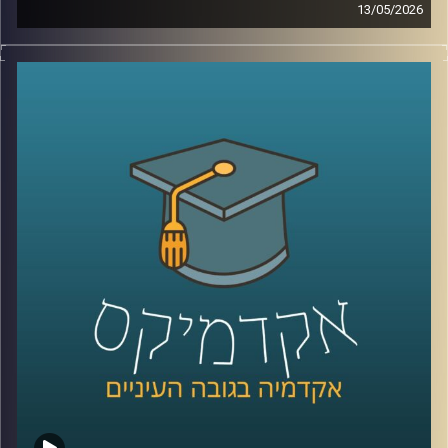
13/05/2026
לפני כמה שנים, רוב האנשים עוד הצליחו להבין פחות או יותר
מי נגד מי במזרח התיכון.
היום? נדמה שהכול כבר התבלגן.
איראן, חיזבאללה, חמאס, סוריה, טורקיה, ארצות הברית,
החות’ים, רוסיה, הסכמים, איומים, מלחמה רב־זירתית… ובין כל
הכותרות, הרבה אנשים פשוט איבדו את התמונה הגדולה.
אז בפרק הזה רצינו לעצור רגע ולעשות סדר.
להבין מה באמת קורה באזור שלנו, מה השתנה מאז השבעה
באוקטובר, ואיך נראית היום המפה האסטרטגית של המזרח
התיכון.
איתנו היום ד”ר שי הר-צבי, מרצה וחוקר בכיר במכון למדיניות
ואסטרטגיה ב־אוניברסיטת רייכמן, ולשעבר מנכ”ל בפועל של
המשרד לנושאים אסטרטגיים וראש זירה בחטיבת המחקר
באמ”ן.