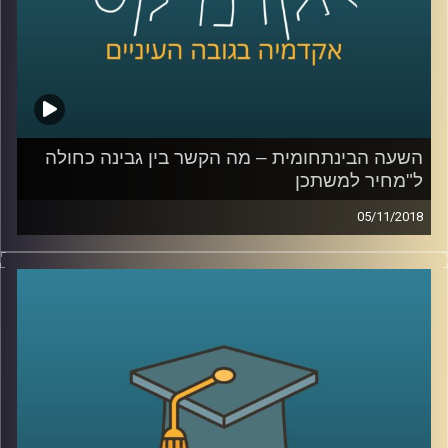
קרדיט תמונות:
AudioVersity
השעה הבינתחומית – מה הקשר בין גבינה כחולה
ל"מחיר למשתכן
05/11/2018
פרופסור עומר מואב עומד על הקשר בין האיכות
של הגבינה שאנחנו קונים בסופר לתכנית של
השר כחלון "מחיר למשתכן", ומסביר מדוע
בעיניו תכנית להגרלת אלפי מזוודות עם חצי
מיליון שקל במזומן לאזרחי ישראל היא יותר
הגיונית, על הדרך הוא מפריך את המיתוס על
יוקר הדיור בתל אביב ומסביר כיצד הפצצה