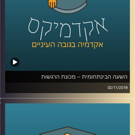
מהאוויר על מרכז עיר דומה לפיקוח על שכר
דירה
.
קרדיט תמונות:
AudioVersity
השעה הבינתחומית – מכונת הרגשות
02/11/2018
מאחורי המושגים אהבה והורות ישנה מערכת
הורמונלית שלמה שמשפיעה על וויסות הרגשות
ועל אופני ההתנהגות בסיטואציות שונות. ד"ר
אורנה זגורי מסבירה כיצד ההורמונים משפיעים
על מערכות היחסים שלנו, מתי ניתן לנבא