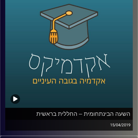
אחר חייהם של הספורטאים, שכבר ממזמן הפכו
לכוכבי על שהבינו את היתרונות שבשימוש
באותן מדיות חברתיות
.
בשיחה עם ד״ר יאיר גלילי מביה״ס סמי עופר
לתקשורת, ניסינו להבין את מערכת היחסים הזו
שבין המדיות החברתיות והספורטאים, את
האבולוציה ומי מרוויח מכל העניין הזה
?
קרדיט תמונות:
AudioVersity
השעה הבינתחומית – החללית בראשית
15/04/2019
החללית בראשית עשתה היסטוריה ממש בשבוע