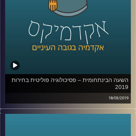
קרדיט תמונות:
AudioVersity
השעה הבינתחומית – פסיכולוגיה פוליטית בחירות
2019
18/03/2019
בשיחה עם פרופ' גלעד הירשברגר, סגן הדיקן של ביה"ס
לפסיכולוגיה באוניברסיטת רייכמן, גילינו את מידת ההשפעה
של הבחירות של הורינו על הדרך שבה אנחנו מחליטים לבחור,
מהם הדברים המשמעותיים בדמותו של המנהיג שבגללם