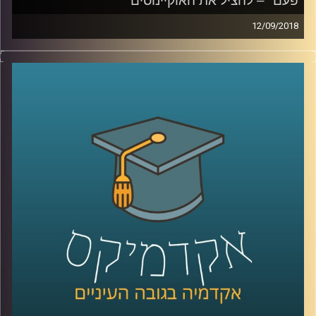
פעם" – להציל את האוקיינוסים
12/09/2018
רוב כוכב הלכת שלנו מכוסה במים והאוקיינוסים
המחברים בין היבשות מילאו מאז ומעולם
תפקיד חשוב בחיים האנושיים: מהשפעה על
האקלים, דרך המסעות באמצעותם גילו בני
האדם את כדור הארץ, עד נתיבי מסחר
ומלחמה, שטחים חקלאיים ודגה. פרופסור יואב
יאיר מתאר את הנזקים שאנו גורמים
לאוקיינוסים, מסביר על הסכנות הטמונות בכך
וגם – מה עלינו לעשות בכדי להימנע מהיום בו
נשחה בים של מדוזות ופלסטיק
?
קרדיט תמונות:
AudioVersity