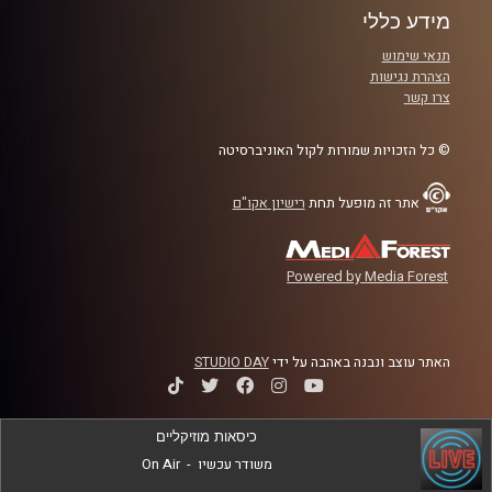
שרת המשפטים, איילת שקד, גרמו לתוצאות
מידע כללי
הפוכות מכוונותיה המקוריות
?
תנאי שימוש
הצהרת נגישות
קרדיט תמונות:
AudioVersity
צרו קשר
© כל הזכויות שמורות לקול האוניברסיטה
אתר זה מופעל תחת
רישיון אקו"ם
Powered by Media Forest
האתר עוצב ונבנה באהבה על ידי
STUDIO DAY
כיסאות מוזיקליים
משודר עכשיו
-
On Air