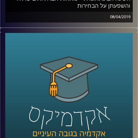
והשפעתן על הבחירות
08/04/2019
העם דורש צדק חברתי!" "מושחתים נמאסתם!"
"דם שחור אינו הפקר
!"
אין אדם בישראל שלא מכיר את הסיסמאות
האלה, ונראה כאילו מחאות חברתיות הן חלק
אינטגרלי מהנוף היומיומי בישראל, אבל האם הן
באמת מצליחות להשפיע
?
ד"ר חיים וייצמן מביה"ס לאודר לממשל הסביר
מהן העקרונות של מחאות חברתיות, מי
האנשים שלוקחים בהן חלק, ומהי השפעתן על
הבחירות הקרבות