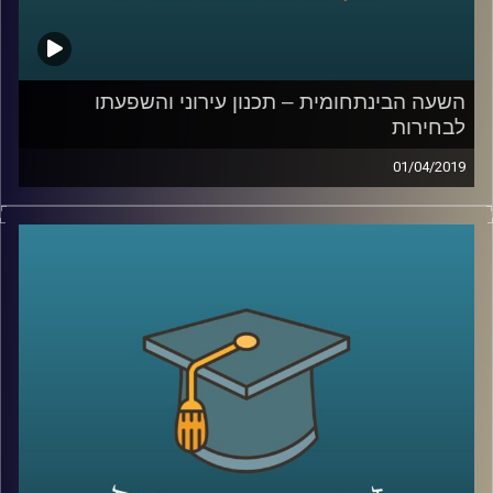
קרדיט תמונות:
AudioVersity
השעה הבינתחומית – תכנון עירוני והשפעתו
לבחירות
01/04/2019
תכנון עירוני הוא לא הנושא עליו שמים דגש
לקראת הבחירות, אך אחרי שתאזינו לפרק הזה,
תבינו עד כמה הנושא הזה נוגע בכל תחומי
החיים שלנו
.
ד״ר בת-אל אשקול מסבירה על ההבדלים בין
וועדות התכנון השונות, על רפורמות שהתבצעו
במקומות שונים בעולם, על החשיבות של שיתוף
הציבור בתהליך התכנון העירוני, ואפילו נתנה
כמה טיפים לפוליטיקאים שלנו
.