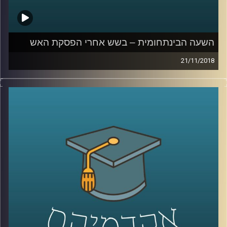
השעה הבינתחומית – בשש אחרי הפסקת האש
21/11/2018
מה הקשר בין מדיניות אובמה במזרח התיכון
להפסקת האש ברצועת עזה? וכיצד מערך
שכונתי בשעת חירום יכול להציל את העורף
במלחמה הבאה בצפון? פרופסור בועז גנור
משרטט את מפת האיומים הביטחוניים במזרח
התיכון, מזהיר מפני השאננות שעלולה להחזיר
אותנו לטראומה של מלחמת יום הכיפורים וגם –
האם יתכן וכל ארסנל הרקטות האדיר של
חיזבאללה כלל לא נועד לשימוש
?