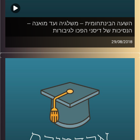
השעה הבינתחומית – משלגיה ועד מואנה –
הנסיכות של דיסני הפכו לגיבורות
29/08/2018
רבים מאתנו גדלו על שלגיה, היפה והחיה, ספר
הג'ונגל ועוד סרטים רבים של דיסני. אבל כמה
תשומת לב הקדשנו למסרים המגדריים השזורים
בעלילה ולסטריאוטיפיים דרכם מעצבים את
סיפורי האהבה והזוגיות? גיל מרקוביץ' סוקרת
עשרות שנים של סרטים, עומדת על השינויים
שחלו לאורך השנים ומתארת כיצד המסרים
הללו נקלטים בעיניהם של ילדים
.
קרדיט תמונות:
AudioVersity