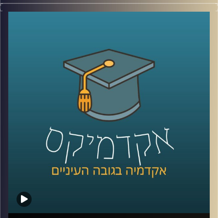
כמה כוח יש לתקשורת במערכות בחירות? כיצד המפלגות
יודעות מה ציבור הבוחרים שלהן מעוניין לשמוע? האם
לקבוצות אינטרס באמת יש השפעה על הנעשה במערכת
הפוליטית? ומהן בעצם הסוגיות החשובות באמת בבחירות
הקרובות?
שי קלוט מארחת את ד"ר מעוז רוזנטל שיענה על כל השאלות
האלה ועוד רבות אחרות במסגרת תוכניות הספיישל שלנו
לקראת הבחירות המתקרבות.
קרדיט תמונות:
AudioVersity