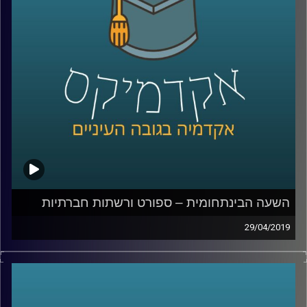
מעולמות התוכן שקשורים להתמחותה במימון,
בין היתר מחקר אמפירי ושימוש ב
-Big Data.
במחקרה האחרון, עשתה שימוש בכלים אלה על
מנת לחקור החלטות ביהמ"ש בישראל בתחום
הרמת המסך
.
קרדיט תמונות:
AudioVersity
השעה הבינתחומית – ספורט ורשתות חברתיות
29/04/2019
ספורט ורשתות חברתיות, אולי שני התחומים
הכי יומיומיים ושגרתיים בחיינו, ולמי מאיתנו אין
חשבון ברשת חברתית? ואיזה כיף זה לעקוב