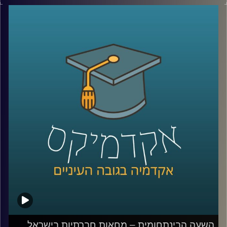
שעבר כשהייתה החללית הפרטית הראשונה
בעולם שהצליחה להגיע לירח (אז מה אם בסוף
היא התרסקה?)
מלבד על הפרוייקט הנפלא של בראשית וההישג
חסר התקדים של חברת
SpaceIl,
פרופ' יואב
יאיר דיקן ביה"ס לקיימות באוניברסיטת רייכמן
וחוקר חלל ואטמוספירה הסביר לנו: מה יש בו
בעצם האפור הזה שנקרא ירח שאנחנו כל כך
סקרנים לגביו? מה הקשיים בטיסה לחלל? ולמה
עדיין הצלחת הטיסות הללו כזו קטנה
?
קרדיט תמונות:
AudioVersity
השעה הבינתחומית – מחאות חברתיות בישראל