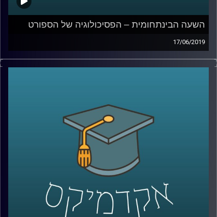
השעה הבינתחומית – הפסיכולוגיה של הספורט
17/06/2019
המעטפת שמוענקת לספורטאים מקצועיים
מכילה בתוכה בעלי מקצוע רבים ביותר: החל
מהמאמן, וכמובן רופאים ופיזיותרפיסטים, ויחד
איתם נמצאים הפסיכולוגים של הספורט,
שתפקידם הוא לזהות מצוקות ולהעניק תמיכה
נפשית לספורטאים, זאת תוך שילוב מיומנויות
רבות
.
פרופ' גרשון טננבאום מביה"ס איבצ'ר
לפסיכולוגיה, ראש חטיבת התואר השני של
פסיכולוגיית ספורט, סיפר כיצד פסיכולוג