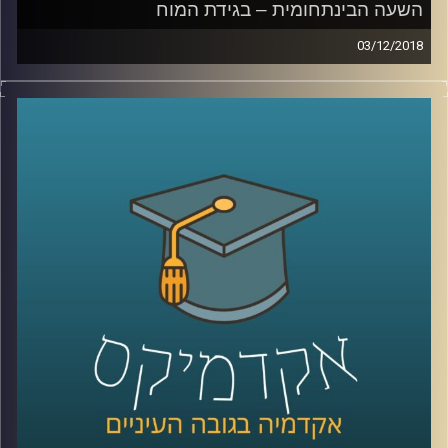
השעה הבינתחומית – בגידת המוח
03/12/2018
אחד מכל שני אנשים מעל גיל 85 יסבול
מאלצהיימר או סוג אחר של דמנציה. אולם אל
מול הנתון האכזרי הזה, המדע והרפואה נכשלים
פעם אחר פעם בניסיון נואש למצוא מרפא
למחלה. פרופסור מיכל בארי מסבירה על הקושי
האדיר שבחקר המוח ומדוע אבחון מוקדם בכל
זאת יכול לסייע, היא מתארת כיצד שינויי הרגלים
עשרות שנים לפני המחלה עשויים לרכך את
ההידרדרות וגם – איך נראה המפגש האנושי עם
אחד הצדדים העצובים ביותר של הקיום שלנו
?
קרדיט תמונות:
AudioVersity