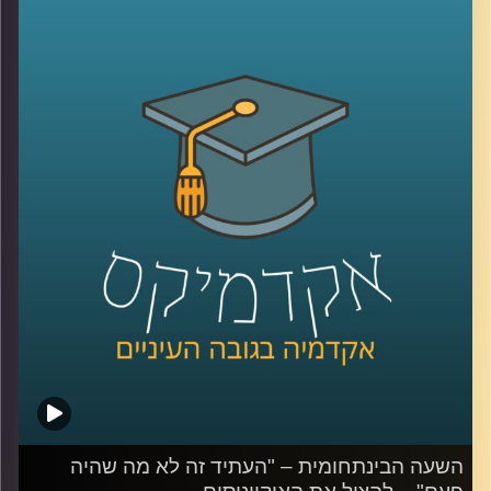
בעידן הנוכחי? פרופסור רוני שחר מסביר איך
המנהלים המובילים בעולם מניעים עובדים,
משמרים לקוחות ומגייסים משקיעים באמצעות
הנרטיב של החברות שלהם. וגם – כיצד
הפיכתם של המותגים לדת החדשה קשורה
לירידה ברמת האלימות בעולם
?
קרדיט תמונות:
AudioVersity
השעה הבינתחומית – "העתיד זה לא מה שהיה