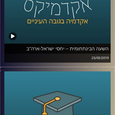
קרדיט תמונות:
AudioVersity
השעה הבינתחומית – יחסי ישראל-ארה"ב
25/03/2019
בתיאום מושלם עם וועידת איפא"ק, ד"ר רונן
הופמן מביה"ס לאודר לממשל הגיע לדבר על
יחסי ישראל ארה"ב והשפעתם על הבחירות
הקרבות: עד כמה באמת יש לאיפא"ק השפעה
על יחסים אלו, מהם שורשיה, ולמה ישראל
צריכה לחשב מסלול מחדש בכל הקשור
לניהולם
?