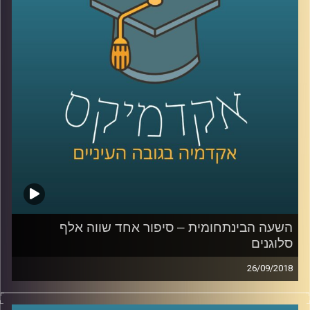
באמצעותם הצלחה של קשר רומנטי, מה
התהליך ההורמונלי המתרחש כשאם מנחמת
את בנה הקטן שנפל בגן השעשועים ולמה בכל
זאת – אנחנו הרבה מעבר לכימיקלים
.
קרדיט תמונות:
AudioVersity
השעה הבינתחומית – סיפור אחד שווה אלף
סלוגנים
26/09/2018
כיצד הפכו הסיפורים לכלי הניהולי היעיל ביותר