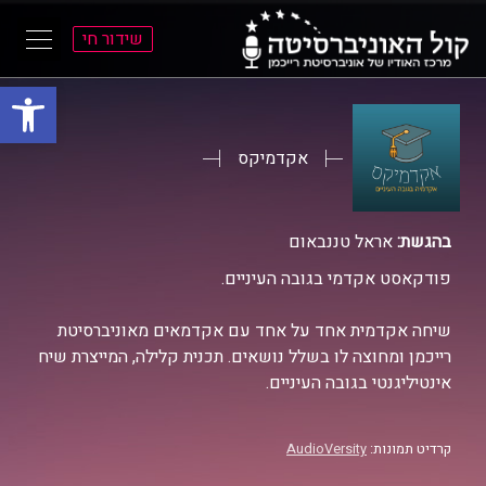
שידור חי
פתח סרגל
ל
ל
תוכן
תפריט
ראשי
ראשי
אקדמיקס
בהגשת:
אראל טננבאום
פודקאסט אקדמי בגובה העיניים.
שיחה אקדמית אחד על אחד עם אקדמאים מאוניברסיטת
רייכמן ומחוצה לו בשלל נושאים. תכנית קלילה, המייצרת שיח
אינטיליגנטי בגובה העיניים.
קרדיט תמונות:
AudioVersity