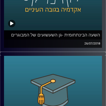
השעה הבינתחומית -גן השעשועים של המבוגרים
26/07/2018
ד"ר דנה פרג מתארת את השינויים הדרמטיים
שעברו על שוק העבודה בעשורים האחרונים
ומסבירה כיצד זה קשור לחוזה הפסיכולוגי הקיים
בין המעסיק למועסק, וגם: מדוע חבורת יפנים
שיתחילו לעבוד במשרד בתל אביב לא שונים
בהרבה מחבורת צעירים בני העיר שגדלו אי שם
בשנות ה-90
?