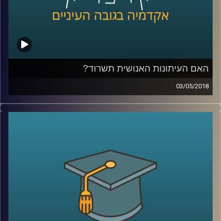
האורבני הצפוף למקום שטוב יותר לחיות בו
.
קרדיט תמונות:
AudioVersity
האם העיתונות האנושית תשרוד?
03/05/2018
ראיון מיוחד עם נעם למלשטריך-לטר לרגל צאת
ספרו החדש "עיתונאות רובוטית – האם
העיתונות האנושית תשרוד?". לאן מועדות פניה
של העיתונות בעידן הבינה המלאכותית? כיצד
האופן שבו אנו צורכים מידע מעצב מחדש את
הסיפור העיתונאי ולמה עדיף לשלוח רובוט
לסקר שדה קרב מדמם
?
קרדיט תמונות:
AudioVersity