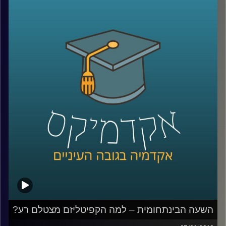
בעלי הון ושלל אינטרסים שזורים במשחקים
שמרתקים אליהם מיליוני צופים ברחבי העולם.
ד"ר יאיר גלילי עושה סדר בקשר שבין פוליטיקה
לכדורגל וסוקר את ההיסטוריה הדרמטית של
משחקי הגביע העולמי
.
קרדיט תמונות:
AudioVersity
השעה הבינתחומית – למה הקפיטליזם מצטלם רע?