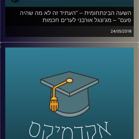
השעה הבינתחומית – "העתיד זה לא מה שהיה
פעם" – מג'ונגל אורבני לערים חכמות
24/05/2018
העידן הנוכחי מביא עמו נהירה אנושית אדירה
למגורים בעיר – עד כדי כך שבשנת 2050 שני
שלישים מאוכלוסיית העולם יגורו בערים. אם לא
ניערך כראוי ליום הזה אנו עלולים למצוא עצמנו
בתרחיש אימים של אלימות גואה ברחובות
ומובלעות פשיעה
.
פרופ' יואב יאיר מסביר כיצד יש להתמודד עם
האתגרים הללו ומפרט על המדד לערים חכמות
שפיתח וכיצד באמצעות שילוב של טכנולוגיה,
חדשנות וחינוך נוכל להפוך ביחד את הג'ונגל