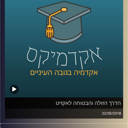
ד"ר מעוז רוזנטל על אופן התמרון של סדר היום
הפוליטי ועל האנשים שבאמת מחליטים האם
ראש ממשלה מכהן ימשיך בתפקידו
קרדיט תמונות:
AudioVersity
הדרך הזולה והבטוחה לאקזיט
22/03/2018
את הכותרות על חברות סטארטאפ שנמכרות