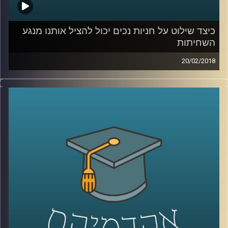
כיצד שילוט על חניות נכים יכול להציל אותנו מנגע
השחיתות
20/02/2018
נגע השחיתות הפך לממאיר במחזותינו ומהווה
איום קיומי על המשטר הדמוקרטי.
פרופסור
שחר איל
עומד על ההנמקות שהובילו
את אין סוף החשודים, הנחקרים והמואשמים
בפרשות שחיתות שונות לבצע את מעשיהם ואיך
הם בכל זאת הצליחו לשכנע את עצמם
שכוונותיהם חיוביות? בנוסף מציג איל את
המודל המשולש למלחמה במחלה ציבורית זו
.
.