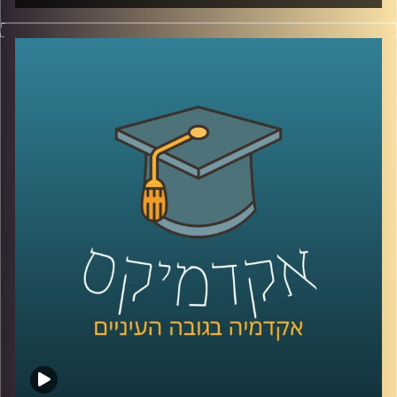
כשני מיליארד בני אדם בעולם סובלים ממחסור
בבתי שימוש זמינים וראויים בקרבת הבית
שלהם, אומנם הנושא לא מקבל תשומת לב
ציבורית, אך לפי האו"ם מאות אלפי בני אדם
משלמים בחייהם כתוצאה מהמשבר הסניטרי
החמור. תמר עקוב על המסע שלה בהודו, שם
חקרה לעומק את הסוגיה ועמדה על פתרונות
אפשריים, וגם כיצד בעיות של שוויון, מגדר,
תרבות ופערים כלכליים משתקפים בבתי
השימוש שלנו
.
קרדיט תמונות:
AudioVersity