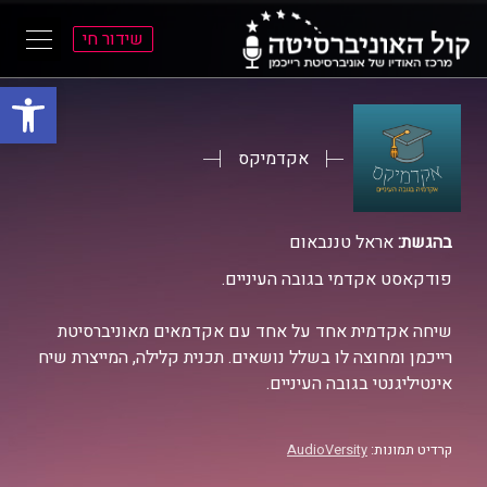
שידור חי
פתח סרגל
ל
ל
תוכן
תפריט
ראשי
ראשי
אקדמיקס
בהגשת:
אראל טננבאום
פודקאסט אקדמי בגובה העיניים.
שיחה אקדמית אחד על אחד עם אקדמאים מאוניברסיטת
רייכמן ומחוצה לו בשלל נושאים. תכנית קלילה, המייצרת שיח
אינטיליגנטי בגובה העיניים.
קרדיט תמונות:
AudioVersity