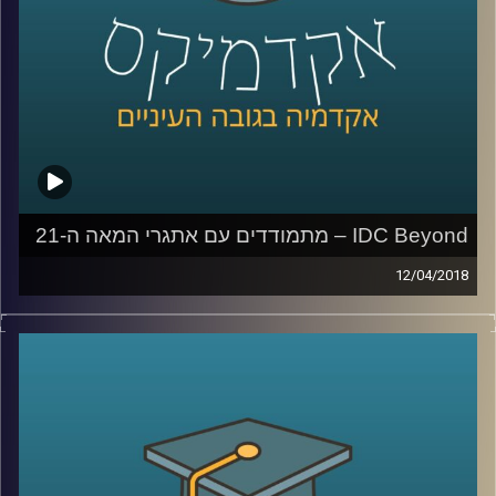
IDC Beyond – מתמודדים עם אתגרי המאה ה-21
12/04/2018
IDC Beyond
היא תכנית ייחודית ששמה לה
למטרה להתמודד עם האתגרים הגלובליים
שעומדים בפני האנושות במאה ה-21
.
עמיר לבקוביץ', מנהל התכנית, ורחל בן שושה,
בוגרת המחזור הראשון, מספרים על תהליכי
העבודה – החל מלימוד הבעיות בתחומים