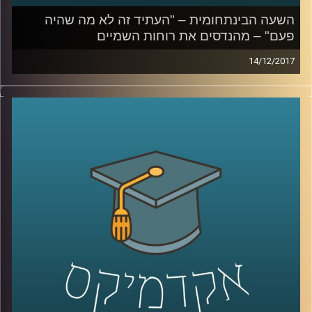
השעה הבינתחומית – "העתיד זה לא מה שהיה
פעם" – מהנדסים את רוחות השמיים
14/12/2017
כשהמלחמה בהתחממות הגלובלית לא בהכרח
מניבה פירות יש כאלה שכבר חושבים על הצעד
הבא – הנדסה אנושית של האקלים על פני כדור
הארץ. פרופסור יואב יאיר על המיזמים הנועזים
והמגלומניים ביותר בתחום. החל מצביעת
הכבישים והמדרכות בלבן דרך דישון
האוקיינוסים ועד זריעת נחילים של לווינים בחלל
שישמשו כתריס מבוקר מפני קרני השמש
קרדיט תמונות:
AudioVersity