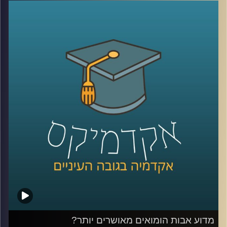
בסכומים אסטרונומיים כבר התרגלנו לראות,
אבל מה באמת עומד מאחורי סיפורי ההצלחה
הללו? ד"ר יוסי מערבי חושף את הנתונים
שמאחורי התעשייה, מפרק את המושגים
'יצירתיות' ו'חדשנות' כמרכיבים בהצלחה ומסביר
מהי הדרך היעילה לעשות סטארטאפ בלי
לשבור את החסכונות
קרדיט תמונות:
AudioVersity
מדוע אבות הומואים מאושרים יותר?