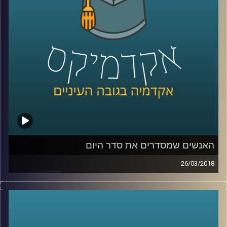
השונים, דרך מפגש עם המנטורים ועד למוצר
הסופי והמפגש עם המשקיעים
קרדיט תמונות:
AudioVersity
האנשים שמסדרים את סדר היום
26/03/2018
כיצד הצליח אריק שרון, בניגוד גמור לאג'נדה
בשמה הוא רץ, לגייס רוב פליטי לביצוע תכנית
ההתנתקות? ואיך הצליחה מפלגת שינוי להפוך
את השיח על הרבנות הראשית לשיח כלכלי?