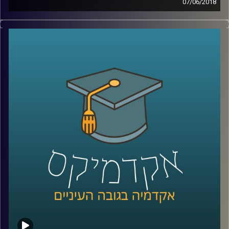
07/06/2018
השיח הכלכלי המתווך על ידי הפוליטיקאים
והתקשורת מוטה פעמים רבות ומונע מתוך
אג'נדה ואינטרסים שלא תמיד מעוגנים בעובדות.
פרופסור עומר מואב מנפץ מיתוסים על השיטה
הקפיטליסטית, מסביר מדוע לדעתו זו הדרך
היעילה ביותר לדאוג לרווחת החלשים וגם כיצד
באמת אפשר לצמצם את הפקקים בכביש
?
קרדיט תמונות:
AudioVersity