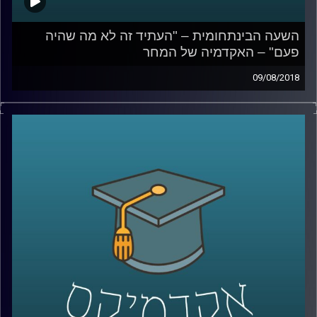
השעה הבינתחומית – "העתיד זה לא מה שהיה
פעם" – האקדמיה של המחר
09/08/2018
עשרות סטודנטים יושבים עם הלפטופים הפתוחים מול
המרצה באוניברסיטה, למראית עין ניתן לחשוב שהם מסכמים
אותו בשקיקה אבל למען האמת – כנראה שרובם גולשים
בפייסבוק או קונים באיביי. פרופסור יואב יאיר מכיר את
המציאות הזו מקרוב, שבה שיטת הלימוד הקלאסית הולכת
ומאבדת מהרלוונטיות שלה, הקשב יורד וכך גם היכולת
להתעמק. הוא עומד על הסיכונים הקיימים בחברה המתחנכת
לרדידות ובורות, מפרט כיצד ניתן להתאים את שיטות הלימוד
למציאות של היום וגם מסביר מדוע הוא דווקא מתרגש
מהתקופה הנוכחית אותה הוא מזהה כרנסאנס של האקדמיה.
קרדיט תמונות:
AudioVersity