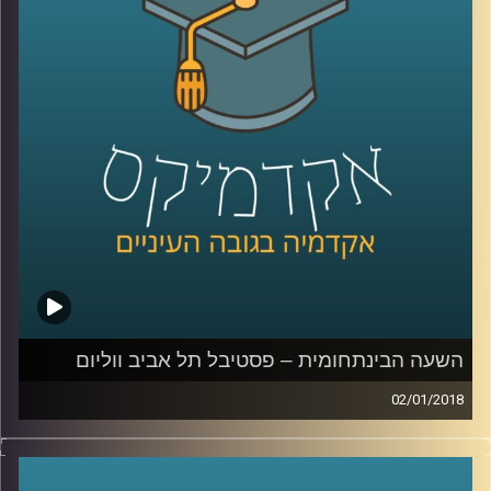
שולחים ארגונים אלו מחבלים שהופכים את
מרכזי הערים לשדה קרב מדמם. ד"ר מורן ירחי
עומדת על מאפייני שדה הקרב החדש, על
הזירות הנוספות שהתווספו למלחמה המסורתית
וכיצד הפך השיקול התדמיתי ללא פחות חשוב
מהמהלכים הטקטיים בשטח
.
קרדיט תמונות:
AudioVersity
השעה הבינתחומית – פסטיבל תל אביב ווליום
02/01/2018
מקומה של המוזיקה האלקטרונית כבר לא מזמן רק במרתפים
חשוכים ובבמות האנדרגראונד, היא מתפתחת ללא הרף, חוצה
ז'אנרים ומטשטשת גבולות מוזיקליים. פסטיבל תל אביב ווליום