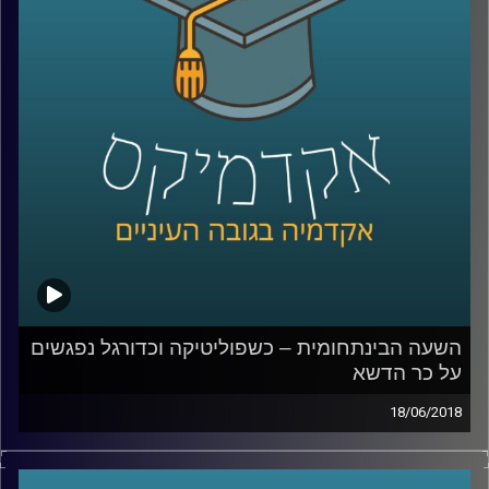
החוקים מזניח את המוזיקה האלקטרונית וגם –
לאן לדעתה צועדת התעשייה בעידן שלך
סטרימינג
?
קרדיט תמונות:
AudioVersity
השעה הבינתחומית – כשפוליטיקה וכדורגל נפגשים
על כר הדשא
18/06/2018
משחקי המונדיאל טומנים בחובם הרבה מעבר
למה שמתרחש על כר הדשא – פוליטיקאים,