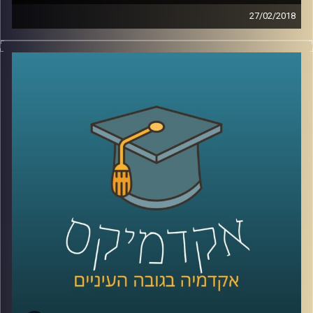
27/02/2018
מחקרים מצביעים על כך שאבות הומואים
מאושרים יותר מאבות רגילים במה שקשור לחיי
ההורות שלהם. ד"ר גבע שנקמן מצביע על
הסיבות לכך, מתאר מודלים נוספים של
משפחה ומסביר כיצד הם קשורים ל"פרדוקס
ההורות
"
קרדיט תמונות:
AudioVersity