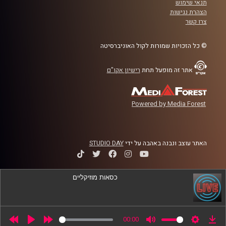
תנאי שימוש
קרדיט תמונות:
AudioVersity
הצהרת נגישות
צרו קשר
© כל הזכויות שמורות לקול האוניברסיטה
אתר זה מופעל תחת
רישיון אקו"ם
Powered by Media Forest
האתר עוצב ונבנה באהבה על ידי
STUDIO DAY
כסאות מוזיקליים
00:00