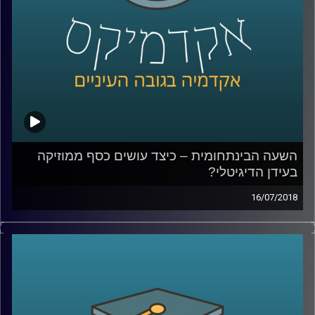
קרדיט תמונות:
AudioVersity
השעה הבינתחומית – כיצד עושים כסף ממוזיקה
בעידן הדיגיטלי?
16/07/2018
המעבר של תעשיית המוזיקה לעידן הדיגיטלי
טומן בחובו שינויים רבים הקשורים לאופן
היצירה, ההפקה, ההפצה והצריכה. עו"ד לאנה
נחאס מסבירה כיצד ניתן לשמור על זכויות
מוזיקאים בעידן של סימפולים, מדוע ספר