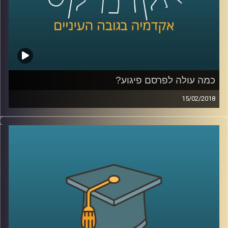
קרדיט תמונות:
AudioVersity
כמה עולה לפרסם פיגוע?
15/02/2018
מה אתם יותר זוכרים, את התמונה של מטוסי
נוסעים פוגעים בבנייני התאומים ומחריבים
אותם עד היסוד, או את הקמפיין של חברת קוקה
קולה באותה השנה? מבט על ארגוני הטרור כעל
מותגים מסחריים שופך אור על יחסי הטרור
והמדיה, יחסים שבגינם זוכים ארגוני הטרור
לשטחי פרסום אדירים שמקדמים באופן ישיר
את המטרות שלהם
.