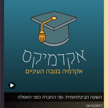
הופך את העיר לזירה תוססת של ארבעה ימים בהם משולבת
ועידת יום שתעסוק בנושאים החמים והרלוונטיים ביותר
בתעשייה ופסטיבל לילה שיתפרס בעשרות מועדונים ברחבי
העיר. אדם יחיאל ויוליה עזריה על עלייתה של המוזיקה
האלקטרונית למרכז הבמה, על מקומה של התעשייה בארץ ועל
האורחים שיגיעו מרחבי העולם
קרדיט תמונות:
AudioVersity
השעה הבינתחומית -פני החברה כפני האסלה
24/12/2017