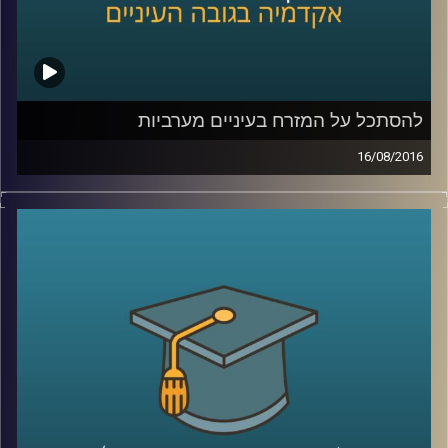
להסתכל על המזרח בעיניים מערביות
16/08/2016
השעה הבינתחומית נודדת אל נופים היסטוריים.
דוקטור דור גז, אמן וראש המחלקה לצילום
בבצלאל, חוקר אוריינטליזם טרום ישראלי
במדיום הצילום. על תיעוד האוריינט בעיניים
מערביות, עבריות, ערביות-פלסטיניות-מקומיות
וההשפעות הרבות שיש לתמונת המצב
המורכבת הזו ולאופן בה היא מתעודת. הרבה
שאלות של ביצה ותרנגולת, תרבות ואמנות,
קולוניאליזם ואותנטיות
.