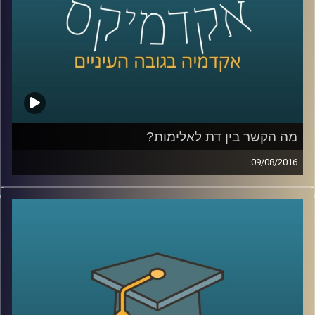
קרדיט תמונות:
AudioVersity
מה הקשר בין דת לאלימות?
09/08/2016
דוקטור סיון הירש הפלר חוקרת את הקשר שבין
זהות דתית לבין פעילות פוליטית אלימה ובלתי
חוקית. כיצד מתרחשת הקצנה ומה הגורם
לפעילות אלימה? ההשפעה של פעילות אלימה
לא חלה רק על האינדיבידואל – החשיפה
לאלימות מתמשכת במסגרת סכסוכים משפיעה
באופנים שונים על העמדות הפוליטיות של