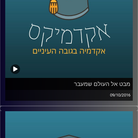
קרדיט תמונות:
AudioVersity
מבט אל העולם שמעבר
09/10/2016
בטקסט "הקדמה לפרק חלק" מתאר הרמב"ם
את מורכבויות העולם הבא. נתחיל בתפישות
הנפוצות והשגויות לגבי העולם הבא, ונמשיך
במשלים ובהסברים של הרמב"ם לאופן בו נכון