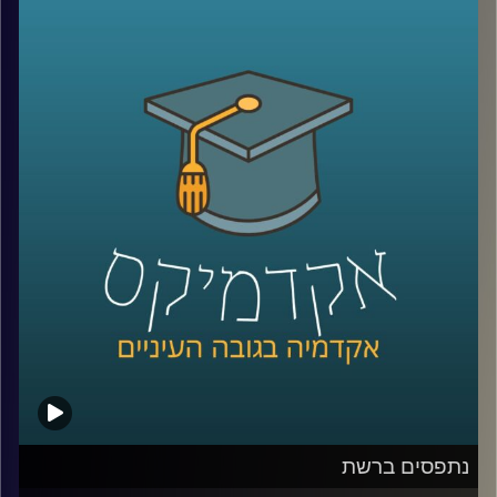
הסביר את התפישות הנפוצות והשגויות לגבי
העולם הבא. בפרק זה נמשיך עם מי שמוכן
להעמיק אל בין שורות חז"ל, ולגלות את
המורכבות על אודות היש הנצחי. קריאה
מודרכת עם דוקטור גבריאלה ברזין, מומחית
לפילוסופיה יהודית ופילוסופיה אסלאמית של ימי
הביניים. השכלה היא התענוג הגדול מכולם?
הצטרפו להרהור המשותף. פרק ב
.
קרדיט תמונות:
AudioVersity
נתפסים ברשת