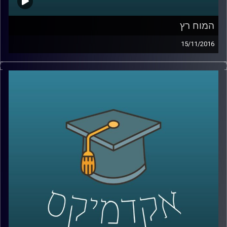
המוח רץ
15/11/2016
דוקטור נועה אלבלדה רצה אל האולפן כדי
לספר לכולנו על הקשר בין פעילות גופנית
לתפקוד המוח. צאו לריצה תוך כדי האזנה
להשפעה שיש לה על הרגשות שלנו והבריאות
הכללית. רק אל תפריזו, זה גם חשוב
!
קרדיט תמונות:
AudioVersity