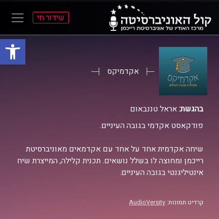
שידור חי
פתח סרגל
ל
ל
תוכן
תפריט
ראשי
ראשי
אקדמיקס
בהגשת:
אראל טננבאום
פודקאסט אקדמי בגובה העיניים.
שיחה אקדמית אחד על אחד עם אקדמאים מאוניברסיטת
רייכמן ומחוצה לו בשלל נושאים. תכנית קלילה, המייצרת שיח
אינטיליגנטי בגובה העיניים.
קרדיט תמונות:
AudioVersity