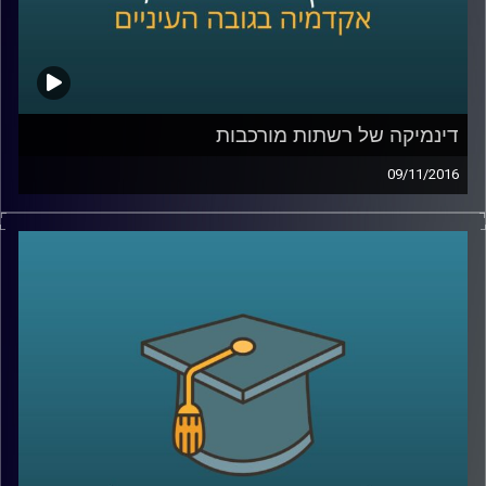
דינמיקה של רשתות מורכבות
09/11/2016
האינטרנט לא המציא אותן, הן פשוט התגלו
בתודעה הציבורית הרחבה מאוחר, אבל רשתות
היו שם תמיד. אפשר לזהות אותן בקיום העולם
ברמה הפיזיקלית, הן שמתפעלות את מוחנו, והן
מצליחות להתקיים גם בין אינדיבידואלים:
חברות אנשים, פיזיות ווירטואליות. תחומי מחקר
שונים מתייחסים למבנה הרשתות, וכדי לדון
באופיין המורכב הגיעה לאולפן קבוצה
בינתחומית של חוקרים – פרופ' יואב יאיר, ד"ר