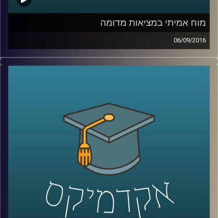
מוח אמיתי במציאות מדומה
06/09/2016
דוקטור דורון פרידמן, ראש המעבדה לחקר
מציאות מדומה, מספר על סוגיות מהותיות
בחקר המוח, שמייצרות מרחב אפשרויות גדול
דווקא בעולם הטכנולוגיה. המצאת טכנולוגיות
שמערבות ממשקי מוח ומחשב עם מציאות
מדומה יכולות להועיל בסוגיות רפואיות, קיום
מחקרי מעבדה מדויקים הרבה יותר ויתרונות
נוספים
.
קרדיט תמונות:
AudioVersity