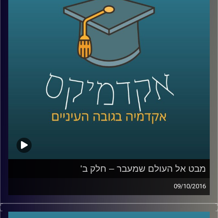
לקרוא את אגדות חז"ל. כדי לדון בשאלת
תכליתו האחרונה של האדם, הקרויה גם תורת
הגמול, עלינו להעמיק ולפסוע צעד צעד בדרך
השכל שמתווה הרמב"ם. קריאה מודרכת עם
דוקטור גבריאלה ברזין, מומחית לפילוסופיה
יהודית ופילוסופיה אסלאמית של ימי הביניים.
פרק א
.
קרדיט תמונות:
AudioVersity
מבט אל העולם שמעבר – חלק ב'
09/10/2016
בטקסט "הקדמה לפרק חלק" מתאר הרמב"ם
את מורכבויות העולם הבא. הפרק הראשון