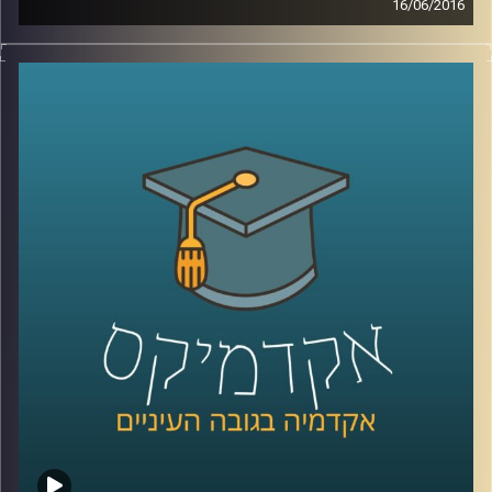
16/06/2016
טור מאת איתי אפשטיין
במאי ציינו בעולם מאה שנים להסכם הסודי
שנחתם בין מארק סייקס הבריטי לשארל
פרנסואה ז'ורז'-פיקו הצרפתי. הסכם זה למעשה
עיצב את אופיו ובמידה מסוימת את גורלו של
המזרח התיכון, הלא הוא הסכם סייקס-פיקו.
הסכם, המייצג את הקולוניאליזם המערבי
במלוא הדרו, שניסה לאחד שיעים, סונים,
כורדים, יזידים, עלאווים, נוצרים, יהודים ועוד
לכדי לאומים משותפים. ואמנם, במידה
מסוימת, למעט מספר עימותים נקודתיים,
הצליחו במשך הרבה שנים אותן מדינות לאום
מלאכותיות להתקיים יחד במזרח התיכון,