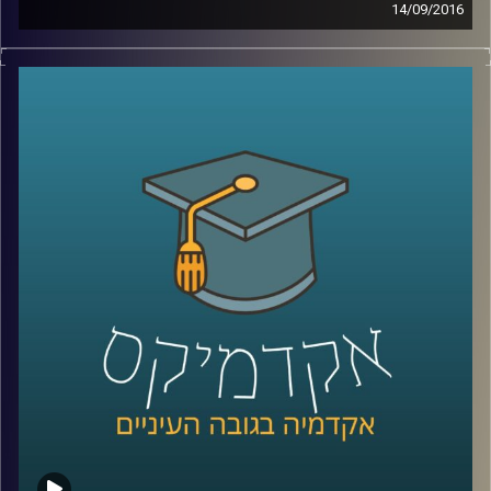
14/09/2016
דוקטור צחי חייט חוקר רשתות חברתיות, תחום
בו המדע התעסק עוד לפני הרשתות החברתיות
המקוונות. צחי מומחה דווקא לרשתות שעל גבי
הרשת, שקל יותר למדוד ולנטר, לכמת ולהבין.
הרשתות המקוונות מעלות שאלות מעניינות
לגבי הומופיליה, מידת ההשפעה של אדם על
הרשת ושל הרשת על האדם, יצירת תכנים
ותיאוריות קונספירציה. מה עושים עם כל המידע
הזה, שלנו ועלינו
?
קרדיט תמונות:
AudioVersity