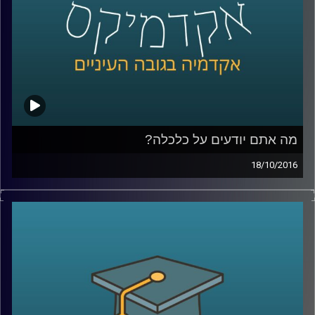
גנלה מוריס וד"ר צחי חייט – לספר על הרשת
מזוויות שונות. פרק א
.
קרדיט תמונות:
AudioVersity
מה אתם יודעים על כלכלה?
18/10/2016
איפה אתן על הציר הכלכלי-פוליטי? יודעים
להבחין בין קפיטליזם, ניאו ליברליזם
וסוציאליזם? פרופסור עומר מואב מסביר מונחים
בסיסיים בכלכלה שהפכו פופוליסטיים, ועושה
זאת דרך מקרה הבוחן של ארגוני עובדים במגזר
הציבורי בישראל
.