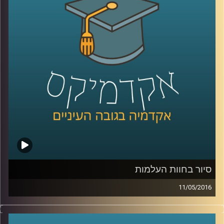
העצמי לעומת האחר? מה קורה לנו כשאנחנו
כלכליים וביטחוניים שמשרתים את שני הצדדים,
מבצעים יחד את אותה הפעולה? דוקטור יוליה
מייצרים פלטפורמה לנרמול יחסים היסטורי
.
גולנד, חוקרת מוח, מסבירה על מיזוג ופירוד
ועולם עתיר תקשורת
.
תדמית השחקן החזק, הבלתי צפוי ויש שיגידו
הבלתי פרופורציונלי, שישראל יצרה לעצמה
קרדיט תמונות:
AudioVersity
לאורך השנים, שירתה אותנו היטב, והבהירה
לכלל מדינות האזור שמדינת ישראל היא אינה
אפיזודה חולפת. עלינו לשמר את אותו "קיר
הברזל", לנקוט במשנה זהירות ובחשדנות כלפי
מדינות המפרץ ולא לנהוג בחיפזון, שכן הן עדיין
מוגדרות כמדינות אויב. ז'בוטינסקי כתב ש"כל
סיור בחוות העלמות
עוד יש לערבים אפילו זיק של תקווה להיפטר
11/05/2016
מאתנו ,הם לא ימכרו את תקוותם". ובכן,
בתקופה בה נדמה שיש לנו יותר פוטנציאל
דוקטור עמנואלה ברש-רובינשטיין, חוקרת סמלי
תרבות ואת אופן הופעתם באמנות, קראה
לשיתוף פעולה עם סעודיה ואיחוד האמירויות