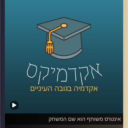
כפי שאנו מכירים אותם, עד לפריצתה של
מלחמת האזרחים בסוריה ועלייתה של דאע"ש.
הצטרפו לאיתי אפשטיין וד"ר מרדכי קידר לשיחה
מרתקת שמתחילה ביום ירושלים וגולשת למזרח
התיכון, קולוניאליזם, איסלאם ומה שביניהם,
ובנוסף, ניתוח מעניין של ד"ר קידר לפיתרון
האולטימיטיבי לטענתו לסכסוך
הישראלי-פלסטיני
.
קרדיט תמונות:
AudioVersity
אינטרס משותף הוא שם המשחק