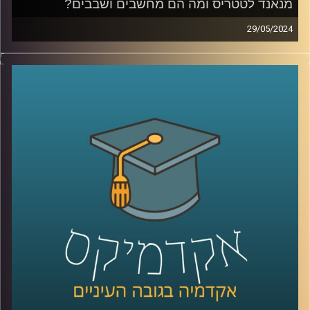
מנאנד לטטריס ומה הם מחשבים ושבבים?
29/05/2024
מחשבים ושבבים נמצאים בכל מקום בימים אלו,
מהשעון המעורר בבוקר דרך הפעלת מוצרי חשמל, הטלפונים,
צפייה בטלוויזיה ועד כמעט לכל פעולה שאנחנו עושים
ולאחרונה שבבים עומדים במרכז הסערות העולמיות
והתקשורתיות.
אז מה זה מחשב איך הוא עובד ומה התפקיד שלו?
רובנו עדיין לא יודעים להסביר
אז איתנו כאן פרופ שמעון שוקן פרופ׳ שמעון שוקן, דיקן
מייסד של בית הספר אפי ארזי למדעי המחשב
קרדיט תמונות:
AudioVersity