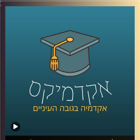
האחרונה?
מאז השביעי באוקטובר הדברים כאן השתנו.
אנשים מדברים או על ירידה מהארץ, או על חובתנו להישאר.
האם אנחנו בסכנה קיומית, איך הפילוג בעם משפיע עלינו,
ואיך כל זה מתקשר לדמוקרטיה, חופש הביטוי, אמון במוסדות
המדינה וליחס לאוכלוסיות כמו הערבים בישראל?
על כל השאלות האלו ועל הרבה יותר עונה סקר "המכון לחירות
ואחריות" של אוניברסיטת רייכמן.
בפרק זה מצטרף אלינו פרופ' אסיף אפרת, ראש תוכנית התואר
השני בבית ספר לאודר לממשל, דיפלומטיה ואסטרטגיה ומ"מ
ראש המכון לחירות ואחריות באוניברסיטת רייכמן.
קרדיט תמונות:
AudioVersity