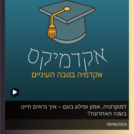
חיובית שעוזר לתת מענה
אז כדי לצלול לתוך הנושא ואיך אנחנו יכולים ליישם את
הפסיכולוגיה החיובית בחיינו, הצטרפה אלינו ד״ר עדית זכאי
אור, מנכ״לית מרכז מיטיב לפסיכולוגיה חיובית באוניברסיטת
רייכמן
קרדיט תמונות:
AudioVersity
דמוקרטיה, אמון ופילוג בעם – איך נראים חיינו
בשנה האחרונה?
05/06/2024
דמוקרטיה, אמון ופילוג בעם – איך נראים חיינו בשנה