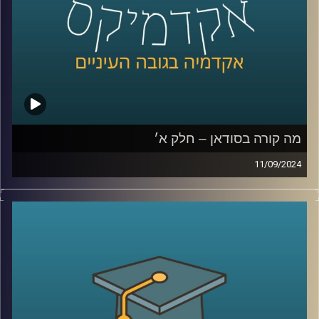
רייכמן.
לשעבר שגריר ישראל הראשון לדרום סודאן ומצרים.
קרדיט תמונות:
AudioVersity
מה קורה בסודאן – חלק א׳
11/09/2024
אחרי שנים של מלחמות פנימיות עקובות מדם בסודאן, ועם
נפילתו של הדיקטטור קולונל עומר אל בשיר, ששלט במדינה
במשך כ- 30 שנה, הייתה תקווה שהמדינה סוף סוף מתחילה
להשתקם. אלא שהמחלוקת סביב השאלה מי מבין שני הגנרלים
הבכירים יוביל אותה בדרכה החדשה, הציתה שוב קרבות קשים
שקורעים את המדינה המפולגת מבפנים
אז למה כולם לאחרונה מדברים על סודאן ואיך זה קשור
לאיראן ואלינו ?