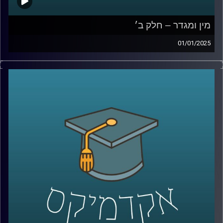
מין ומגדר – חלק ב׳
01/01/2025
לאחר שדיברנו על הסללה מגדרית, ההבדל בין נשים לגברים ,
המוחיים והפיזיים ועל איך הסביבה משפיעה על כל הדבר הזה
בפרק הזה אנחנו נדבר על נשים בשוק העבודה, שילוב נשים
בלוחמה, שוויון בנטל בבית ולאן המחקר על מגדר ילך בשנים
הקרובות?
אז שוב איתנו כאן פרופ תמר שגיא,מבית הספר ברוך איבצר
לפסיכולוגיה באוניברסיטת רייכמן
קרדיט תמונות:
AudioVersity