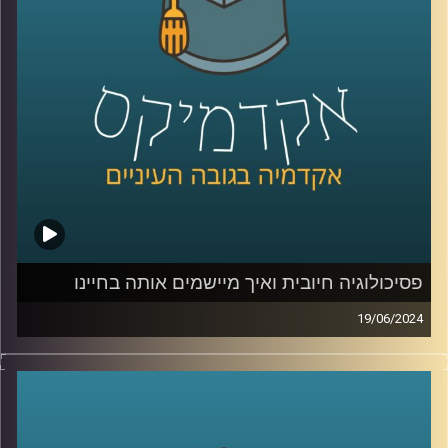
שדרות, השיקו בימים אלו שלוחה של בית הספר להייטק
בשדרות
אז איתנו כאן היום גלי שחר אפרת, מנכ"לית FORE לימודי חוץ,
הכשרת מנהלים ובית הספר להייטק של Google ואוניברסיטת
רייכמן
FORE:
https://www.fore-runi.com/
בית הספר ללימודי הייטק של אוניברסיטת רייכמן ו-Google:
פסיכולוגיה חיובית ואיך מיישמים אותה בחיינו
https://www.grtech.co.il/
19/06/2024
למלחמה בעזה מחירים מנטלים כבדים על הנפש שלנו ובאופן
קרדיט תמונות:
AudioVersity
כללי החיים המודרניים הם עמוסים ומלחיצים ובכלל אם
מסתכלים על השנה האחרונה, יש המון מקור לדאגה ולרגשות
שליליים,
אז איך מתמודדים עם כל הדבר הזה? יש ענף בשם פסיכולוגיה