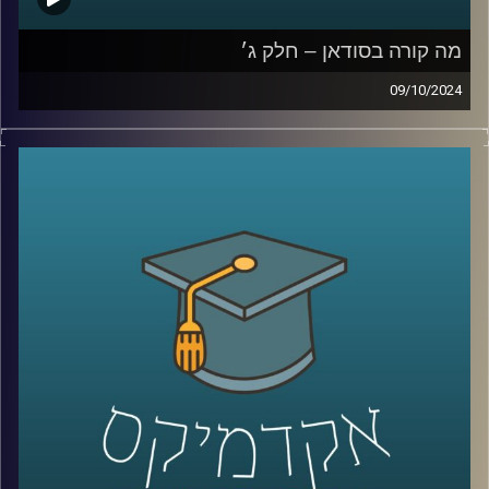
מה קורה בסודאן – חלק ג׳
09/10/2024
המלחמה שנפתחה ב-7 באוקטובר בין ישראל לחמאס לא
נשארה רק בגבולות המדינה, החותים פועלים במצרי באב אל
מנדב בדרום, אנחנו מנהלים מערכה בצפון מול חיזבאללה
והאיראניים פתחו חזית בסוריה ועיראק. אבל מערכה נוספת
שישראלים פחות מכירים, היא המערכה על סודאן, שותפה
נוספת של ישראל להסכמי אברהם. שבימים אלו מבוקשת מכל
עבר מצד אחד האיראנים ורוסיה ומצד שני הציר של ארצות
הברית וישראל
אז מי יזכה בסודאן כבעלת ברית בעתיד הקרוב?
כדי לענות על השאלה הזו הצטרף אלינו היום ד״ר חיים קורן,
בית ספר לאודר לממשל, דיפלומטיה ואסטרטגיה, אוניברסיטת
רייכמן.
לשעבר שגריר ישראל הראשון לדרום סודאן ומצרים.