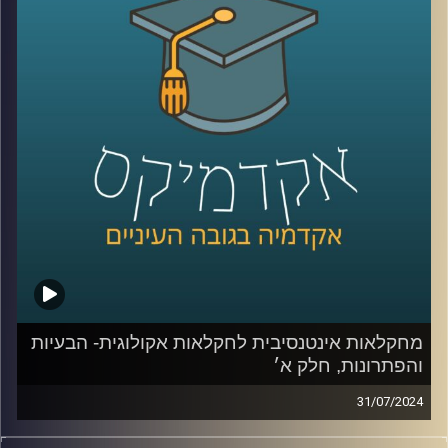
אז על זה ועוד תדבר איתנו היום ד״ר יונת צוובנר, בית ספר
אריסון למנהל עסקים, אוניברסיטת רייכמן.
קרדיט תמונות:
AudioVersity
מחקלאות אינטנסיבית לחקלאות אקולוגית- הבעיות
והפתרונות, חלק א׳
31/07/2024
בעשורים הקרובים צפויים שינויים רבים באקלים, דבר המהווה