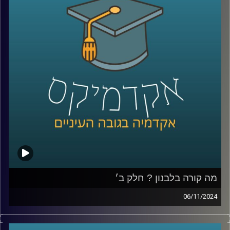
ורבים חשבו שזוהי סופה של הרפורמה, אלא שבימים אלו ניכר
שמנסים לקדמה שובאז מה קורה עם הרפורמה, מה הקואליציה
מנסה להשיג, היתרונות והחסרונות והאם וכיצד בכלל ראוי
לעשות זאת
בסוגיות האלו ויותר נדון היום עם פרופ׳ יניב רוזנאי,פרופ׳ חבר
וסגן הדיקן בבית ספר הארי רדזינר למשפטים, ומנהל משותף
של מרכז רובינשטיין לאתגרים חוקתיים.
קרדיט תמונות:
AudioVersity
מה קורה בלבנון ? חלק ב׳
06/11/2024
בפרק הקודם דיברנו על ההיסטוריה של לבנון, הרכב
האוכלוסייה, הסיבות למשבר והמתיחות איתנו והפרק נדבר יותר