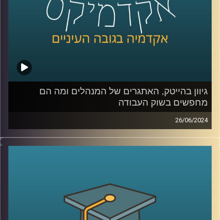
כדי להבין מה קורה בשוק הזה, אילו חידושים יש ומה האתגרים
הצטרפה אלינו היום ד"ר מיכל וקרט וולקין, משקיעה, ד״ר
בפיזיקה וחומרים, חברת דירקטוריון בחברות ציבוריות
וסטרטאפים ומרצה בתוכנית המצטיינים של בית הספר ליזמות
באוניברסיטת רייכמן
גיוון בהייטק, האתגרים של המנהלים ומה הם
מחפשים בשוק העבודה
קרדיט תמונות:
AudioVersity
26/06/2024
בימים כה קשים של חוסר ודאות יש צורך במנהיגות עסקית,
חברתית וציבורית חזקה וגם צורך בגיוון משמעותי בין היתר
בענף ההייטק שלנו, שרוב הטאלנטים שלו מגיעים מהמרכז
ומאותן אוכלוסיות.
אז כחלק מהמאמצים לספק הזדמנות שווה לתושבי העוטף
להשתלב בהייטק ולחזק את הדרום בתקופה הזו ולמרות
שהענף מתמודד עם ירידה בגיוסי ההון, בית הספר להייטק של
גוגל ואוניברסיטת רייכמן, בשיתוף עם אמדוקס ישראל ועיריית