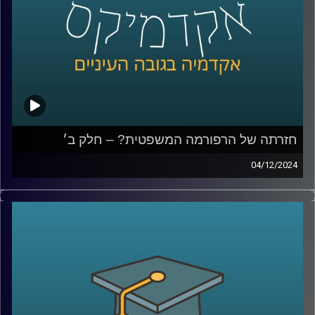
קרדיט תמונות:
AudioVersity
חזרתה של הרפורמה המשפטית? – חלק ב׳
04/12/2024
בפרק הקודם עשינו סדר במושגי היסוד, מה כוללת הרפורמה
המשפטית, מה היא בכלל פסקת ההתגברות, עילת הסבירות,
חוקי יסוד, מה החששות והבעיות שעולות מתוך השינויים האלו
ודיברנו גם על השוואה למדינות שונות, מה קרה בפולין
ובהונגריה ומה נקודות השוני והדמיון בינינו לבינםהיום נדבר
עוד על ביקורת שיפוטית, האם התזמון של פרסום פסק הדין
מפלג את העם?, נדבר על האג והאם מערכת המשפט שלנו
מגינה עלינו, במה כן המבקרים של מערכת המשפט צודקים