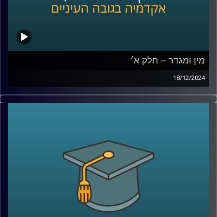
מין ומגדר – חלק א׳
18/12/2024
בפרק הזה נצלול לתחום מרתק שנוגע בכולנו אבל לא תמיד
אנחנו חושבים עליו: כיצד השפעות מגדריות יכולות לעצב את
חוויות ההתפתחות של ילדינו.
אנו עוסקים בהרבה החלטות סביב התנהגותם של ילדים,
מהלבוש ועד לפעילויות שהם בוחרים, אבל האם חשבתם על
כך שהחלטות אלו עשויות גם להשפיע על תחומי העניין
והכישורים שלהם?
בפרק הזה, נארח את פרופסור תמר שגיא מבית הספר ברוך
איבצ׳ר לפסיכולוגיה שתחשוף כיצד מסרים מגדריים, שלעתים
איננו מודעים להם, יכולים לעצב את האופן שבו ילדים תופסים
את עצמם ואת האפשרויות מונחות בפניהם