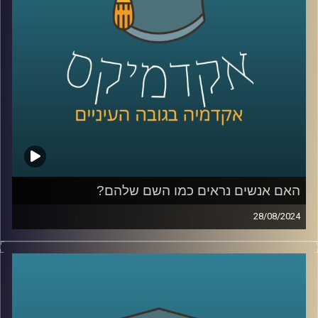
כדי לשפוך אור על המצב בסודאן הצטרף אלינו ד"ר חיים קורן,
בית ספר לאודר לממשל, דיפלומטיה ואסטרטגיה, אוניברסיטת
רייכמן.
לשעבר שגריר ישראל הראשון לדרום סודאן ומצרים.
קרדיט תמונות:
AudioVersity
האם אנשים נראים כמו השם שלהם?
28/08/2024
מה משפיע עלינו יותר? הסביבה או התורשה?
מדובר בויכוח עתיק למדי עם המון דעות ומחקרים לכאן ולכאן.
מחקרה של ד״ר יונת צוובנר, מציג עד כמה חזקה השפעת
הסביבה וההסללה החברתית ומראה כי השפעתה כה גדולה, עד
שהיא יכולה לשנות אפילו את מראה הפנים שלנו.