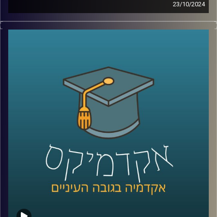
23/10/2024
מה לא נאמר כבר על שכנתנו מצפון לבנון?
אין ספק שיש לנו יחסים צוננים איתה שידעו עליות ומורדות,
והיום אפשר להגיד שלבנון בקריסה כלכלית.
בסוף 2019 פרץ משבר הומניטרי חמור בלבנון, יש כאלו
שמכנים אותו המשבר החמור ביותר בעשורים האחרונים,
למעשה מדובר במשבר משולש – אובדן משילות, משבר כלכלי
ומשבר בריאותי.
בימים אלו אנו נמצאים בלחימה עם לבנון שלא נראתה מזה
שנים, אז מה קורה שם עכשיו? והאם מתישהו נצליח להגיע
לאיזשהי נורמליזציה ?
כדי לדון בדיוק בזה הצטרף אלינו שוב ד״ר חיים קורן, בית ספר
לאודר לממשל, דיפלומטיה ואסטרטגיה, אוניברסיטת רייכמן.
לשעבר שגריר ישראל הראשון לדרום סודאן ומצרים.
*הפרק הוקלט לפני התעצמות הלחימה אך מאוד רלוונטי כדי
להבין באמת איך הגענו למצב שבו אנחנו היום
קרדיט תמונות:
AudioVersity