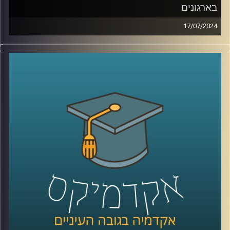
בארגונים
17/07/2024
דמיינו את התרחיש הבא:
אתם בעבודה שלכם עובדים קשה – ופתאום הבוס שלכם
מגיע ונותן לכם בונוס: כסף מזומן או מילה טובה
מה תעדיפו?
ככל הנראה רובכם תופתעו לשמוע שהתשובה היא דווקא לא
כסף מזומן. מהמחקרים, שערך הפסיכולוג ד"ר גיא הוכמן
באוניברסיטת דיוק, עולה כי עובדים אמנם אומרים שהם רוצים
כסף מזומן, אבל מה שהם באמת רוצים זו מילה טובה מהבוס.
המקרה הזה מצטרף לשורה גדולה של מקרים שנחקרו על ידי
הכלכלה ההתנהגותית ונמצא שהתשובה האינטואיטיבית או
ההגיונית היא לא תמיד הנכונה
אז על זה ועוד הצטרף אלינו ד״ר גיא הוכמן, ראש תכנית התואר
השני בכלכלה התנהגותית באוניברסיטת רייכמן
קרדיט תמונות:
AudioVersity