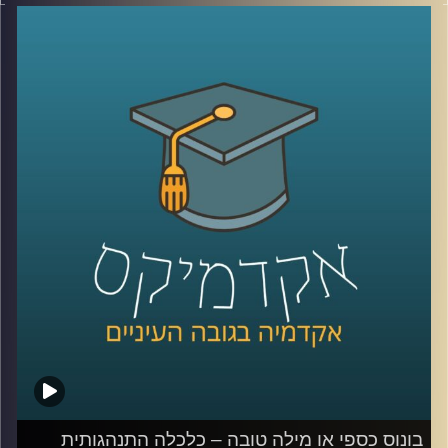
אתגר לחקלאות ברחבי העולם
שינויים במשקעים, טמפרטורות, מזיקים ועוד יגרמו לשינוי
מהותי בחקלאות.
מאז המאה ה-18 ועד היום בני האדם ניסו להשתלט על הטבע
ובכך הבדיל את עצמינו מהציידים והלקטים של פעם.
התחלנו להשתמש בדישון , הדברה, הנדסה גנטית ועוד,
היום אנחנו יודעים שלא הצלחנו לנצח את הטבע. ומחקרים
מראים שדישון כימי פוגע בעמידות של הצמח, ובנו.
אז מה הפתרון? לחקלאות האקולוגית יש כמה תשובות
וכדי לדון בהן הצטרפה אלינו ד"ר קרני לוטן מרקוס מבית הספר
לקיימות באוניברסיטת רייכמן, חוקרת מערכות לגידול מזון
קרדיט תמונות:
AudioVersity
בונוס כספי או מילה טובה – כלכלה התנהגותית