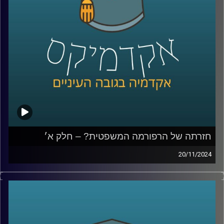
ואיך אפשר לתקן, למה לא מכנסים את הועידה למינוי שופטים,
למה הויכוח והמחאה סחפה כל כך הרבה אנשים ולבסוף נדבר
גם על לימודי משפטים; איך מתמודדים עם כניסת הבינה
המלאכותית והאם כדאי ללמוד משפטים כשהשוק כל כך רווי?
שוב איתנו בחלק ב׳, יניב רוזנאי, פרופ׳ חבר וסגן הדיקן בבית
ספר הארי רדזינר למשפטים, ומנהל משותף של מרכז
רובינשטיין לאתגרים חוקתיים.
קרדיט תמונות:
AudioVersity
חזרתה של הרפורמה המשפטית? – חלק א׳
20/11/2024
למעלה משנה עברה מאז הרפורמה המשפטית של יריב לוין,
שכללה בין היתר, הצעה לחוקק פסקת התגברות ברוב של 61,
שתאפשר לכנסת לחוקק מחדש חוקים שנפסלו בבג"ץ ואת
תיקון הסבירות, שאומר שבית המשפט אינו יכול לדון בסבירות
החלטות של הממשלה או שריה. תיקון הסבירות עבר ובוטל,