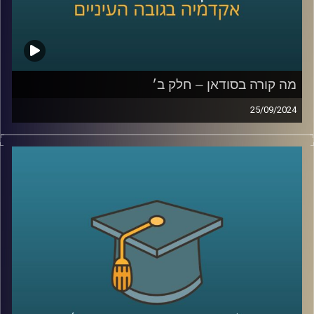
קרדיט תמונות:
AudioVersity
מה קורה בסודאן – חלק ב׳
25/09/2024
אחרי שנים של מלחמות פנימיות עקובות מדם בסודאן, ועם
נפילתו של הדיקטטור קולונל עומר אל בשיר, ששלט במדינה
במשך תקופה ארוכה, הייתה תקווה שהמדינה סוף סוף מתחילה
להשתקם. אלא שהמחלוקת סביב השאלה מי מבין שני הגנרלים
הבכירים יוביל אותה בדרכה החדשה, הציתה שוב קרבות קשים
שקורעים את המדינה המשוסעת מבפנים
אז למה כולם לאחרונה מדברים על סודאן ואיך זה קשור
לאיראן ואלינו ?
כדי לשפוך אור על המצב בסודאן הצטרף אלינו ד"ר חיים קורן,
בית ספר לאודר לממשל, דיפלומטיה ואסטרטגיה, אוניברסיטת