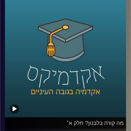
על חיזבאללה, נסראללה, אזרחים שעזבו את לבנון, האם יש
סיכוי לנורמליזציה בעתיד וארגון בשם אל קרץ אל חסן שמגדיר
את עצמו כאגודת צדקה ללא מטרות רווח ומאחסן בתוכו את כל
הפעילות הכלכלית של חיזבאללה
שוב איתנו ד״ר חיים קורן, בית ספר לאודר לממשל, דיפלומטיה
ואסטרטגיה, אוניברסיטת רייכמן.
לשעבר שגריר ישראל הראשון לדרום סודאן ומצרים.
*הפרק הוקלט לפני התעצמות הלחימה אך מאוד רלוונטי כדי
להבין באמת איך הגענו למצב שבו אנחנו היום
קרדיט תמונות:
AudioVersity
מה קורה בלבנון? חלק א׳