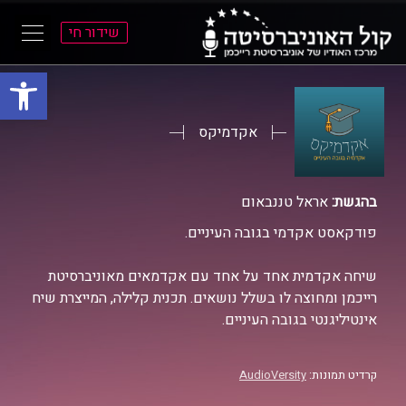
שידור חי
פתח סרגל
ל
ל
תוכן
תפריט
ראשי
ראשי
אקדמיקס
בהגשת:
אראל טננבאום
פודקאסט אקדמי בגובה העיניים.
שיחה אקדמית אחד על אחד עם אקדמאים מאוניברסיטת
רייכמן ומחוצה לו בשלל נושאים. תכנית קלילה, המייצרת שיח
אינטיליגנטי בגובה העיניים.
קרדיט תמונות:
AudioVersity