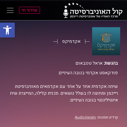
שידור חי
פתח סרגל
ל
ל
תוכן
תפריט
ראשי
ראשי
אקדמיקס
בהגשת:
אראל טננבאום
פודקאסט אקדמי בגובה העיניים.
שיחה אקדמית אחד על אחד עם אקדמאים מאוניברסיטת
רייכמן ומחוצה לו בשלל נושאים. תכנית קלילה, המייצרת שיח
אינטיליגנטי בגובה העיניים.
קרדיט תמונות:
AudioVersity