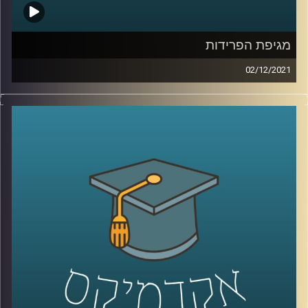
מגיפת הפרידות
02/12/2021
כל מי שתשאלו יספר לכם איך הקורונה השפיעה על תחומי חיו
השונים, באופן שמזמן חרג מהפן הבריאותי: הכלכלה, התיירות,
הבילויים, זכותנו לפרטיות, ואופן הלימוד באקדמיה עברו
טלטלה כתוצאה מהמגיפה שמסרבת לחלוף. עם זאת, מסתבר
שיש תחום נוסף שהושפע מהקורונה ופחות מדברים עליו –
התחום הרומנטי.
בפרק זה שוחחתי עם ד"ר אורי ליפשין, מרצה לפסיכולוגיה
אקזיסטנציאליסטית על ההשפעות של הקורונה על מערכת
היחסים הזוגית, למה הקורונה גרמה ל"מגיפת פרידות" ואיך זה
קשור לילדות שלנו.