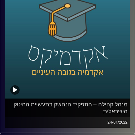
כדי לענות על השאלה הזאת אירחתי בפרק זה את חן
הרשקוביץ אוחיון, מרצת הקורס יסודות בניהול קהילות ברשת'
שותפה מייסדת בארגון קומיונטי פורוורד, ארגון מנהלי קהילות
ומנהלת הקהילה "נשים מדברות > נדל"ן".
לשיחה עם חן הרשקוביץ אוחיון על יסודות ניהול הקהילות
ברשת –
לחצו כאן
לשיחה עם חן הרשקוביץ אוחיון על התפקיד הנחשק "מנהל/ת
קהילה" –
לחצו כאן
קרדיט תמונות:
AudioVersity
מנהל קהילה – התפקיד הנחשק בתעשיית ההיטק
הישראלית
24/01/2022
בעוד בעבר מנהל קהילה היה נחשב לתחביב או לכל היותר