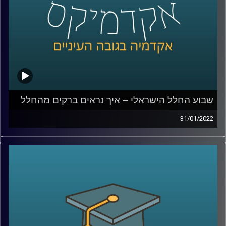
–
לחצו כאן
לשיחה עם פרופ' יאיר על ההתחממות הגלובלית: סיכונים
והזדמנויות –
לחצו כאן
קרדיט תמונות:
AudioVersity
שבוע החלל הישראלי – איך נראים ברקים מהחלל
31/01/2022
בשבוע שעבר צויין שבוע החלל הישראלי בפעם העשרית.
מועד שבוע החלל נקבע במטרה להנציח את האסטרונאוט
הישראלי הראשון, אילן רמון, ואסון קולומביה שאירע
ב-1.2.2003. השנה השבטע צויין במקביל להכנותיו של איתן
סטיבה להיות הישראלי השני שיגיע לחלל.
בפרק זה אירחתי את פרופ' יואב יאיר, דיקן בית הספר לקיימות
כאן באוניברסיטת רייכמן והחוקר הראשי של אחד הניסויים