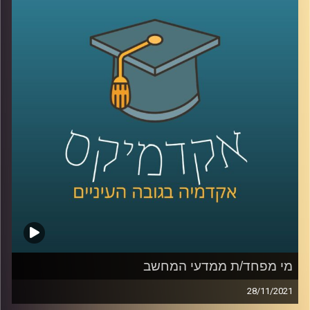
ראשון במדעי המחשב, אבל לא רק להם.
בפרק זה התארח פרופ' אריאל (אריק) שמיר, הדיקן היוצא של
בית הספר אפי ארזי למדעי המחשב. יחד שוחחנו, בגובה
העיינים, על מקצועות העולם החדש, בינתחומיות, שיתוף
פעולה בין סטודנטים ממקצועות שונים וכמובן, למידה
חישובית.
לשיחה עם פרופ' אריאל (אריק) שמיר בנושא "מי מפחד/ת
ממדעי המחשב" –
לחצו כאן
לשיחה עם פרופ' אריאל (אריק) שמיר בנושא "DIY הדור הבא"
–
לחצו כאן
קרדיט תמונות:
AudioVersity
מי מפחד/ת ממדעי המחשב
28/11/2021