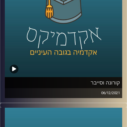
בפרק זה ראיינתי את פרופ' יאיר גלילי אחד ממחברי הספר
"מומחיות ומצוינות: מבט רב-תחומי״ ושוחחנו על הנושאים
האלו.
לשיחה עם פרופ' יאיר גלילי על תופעת החנק תחת לחץ –
לחצו
כאן
קרדיט תמונות:
AudioVersity
קורונה וסייבר
06/12/2021
עם פריצת מגיפת הקורונה העתקנו הרבה פעילויות מהמרחב
הפיזי למרחב הקיברנטי (האינטרנט). בחלק מהתחומים מדובר
באילוץ אשר אנו רק מחכים שיסתיים ונוכל לחזור ל"דרך המלך"
אך בתחומים מסויימים המעבר לרשת התברר כהצלחה. כך