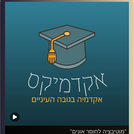
המילה "סייבר".
בתכנית הזאת התארח ד"ר טל פבל, מומחה לאיומי אינטרנט
וסייבר והעמקנו בשאלה מהו אותו מרחב קיברנטי שכולם
מדברים עליו ועל ההשלכות של מתקפות סייבר.
לשיחה עם ד"ר טל פבל בנושא קורונה וסייבר –
לחצו כאן
קרדיט תמונות:
AudioVersity
"מוטיבציה לחוסר אונים"