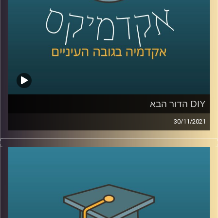
לשיחה עם ד"ר אורי ליפשין על מגיפת הפרידות בתקופת
הקורונה –
לחצו כאן
לשיחה עם ד"ר אורי ליפשין על "מוטיבציה לחוסר אונים" –
לחצו כאן
קרדיט תמונות:
AudioVersity
DIY הדור הבא
30/11/2021
היום הרבה אנשים עם רעיון לא יכולים לממש אותו בגלל
היעדר ידע מקצועי, החלום של פרופ' אריאל (אריק) שמיר,
הדיקן היוצא של בית הספר למדעי המחשב, הוא לשנות את זה.
מטרתו של פרופ' שמיר היא להנגיש יכולות שבעבר היו שמורות
רק לאנשי מקצוע.
אדם שרוצה לערוך סרט ולא יודע איך יוכל
לכתוב במילים את תוכן הסרט והמחשב יערוך את חומרי הגלם