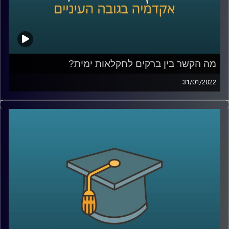
קרדיט תמונות:
AudioVersity
מה הקשר בין ברקים לחקלאות ימית?
31/01/2022
אם תנסו לחשוב על ההשפעות של ברקים על חיינו כנראה
הדברים הראשונים שיעלו במחכם יהיו התשמלות, שריפות, הרס
מכשירי חשמל ואולי אקלים או איכות סביבה. עם זאת, כנראה
שההשפעה של הברקים על החקלאות הימית וכלובי הדגים לא
יהיו הדבר הראשון שתחשבו עליו. אז מה הקשר בין השניים?
האזינו לשיחה שקיימתי עם פרופ' יואב יאיר, דיקן בית הספר
לקיימות, כאן באוניברסיטת ריכמן.
לשיחה עם פרופ' יאיר על שבוע החלל הישראלי וניסוייו מהחלל