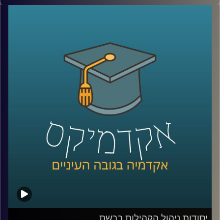
התנדבות היום מדובר במשרה נחשקת בתעשיית ההיטק
הישראלית (ובכלל בעולם). אז מה זה אומר להיות מנהל קהילה
ומה הקישורים הנדרשים לכך?
בתוכנית זאת התארחה חן הרשקוביץ אוחיון, מרצת הקורס
יסודות בניהול קהילות ברשת ושותפה מייסדת בארגון קומיונטי
פורוורד, ארגון מנהלי קהילות להציג את התפקיד המבוקש.
לשיחה עם חן הרשקוביץ אוחיון על יסודות ניהול הקהילה
ברשת –
לחצו כאן
לשיחה עם חן הרשקוביץ אוחיון על קהילות מגדריות –
לחצו
כאן
קרדיט תמונות:
AudioVersity
יסודות ניהול הקהילות ברשת