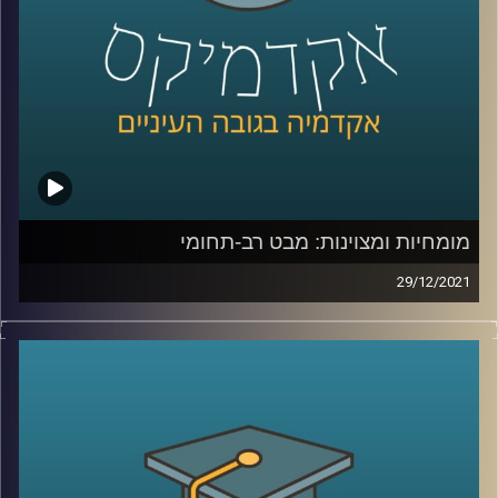
לשיחה עם פרופ' יאיר גלילי על מומחיות ומצויינות –
לחצו כאן
קרדיט תמונות:
AudioVersity
מומחיות ומצוינות: מבט רב-תחומי
29/12/2021
כולם רוצים להיות מצויינים או מומחים בתחומם אבל מה זה
באמת אומר להיות מומחה? מה הדרישות לכך שמונעות מכולנו
להצטיין בכל תחום? האם יש תכונות משותפות לכל המומחים
– המשפטן המחונן, המומחה במתמטיקה והספורטאי המצטיין?
וגם, כמה מהיכולת להיות מצויין היא גנטית וכמה תלויה בסביבה
בה אנו גדלים?