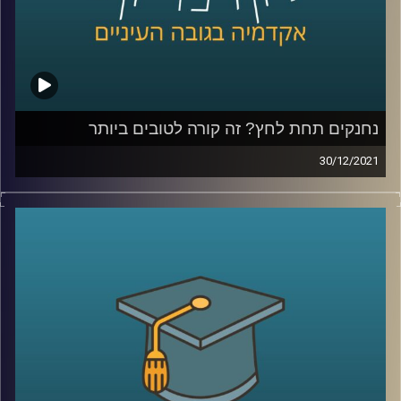
קרדיט תמונות:
AudioVersity
נחנקים תחת לחץ? זה קורה לטובים ביותר
30/12/2021
לעיתים נהוג לחשוב שאם ידחקו בנו לתת את הכל התוצאות
שנשיג ישתפרו.
עם זאת, כאשר פרופ' יאיר גלילי, מייסד המעבדה לחקר
הספורט התקשורת והחברה, בחן את אופן משחקם של שחקני
ה-NBA, הוא מצא שזה לא תמיד המצב…
אז מתי הלחץ יכול להוביל לתוצאות טובות יותר, מתי יפגע בהן
ומה המאמנים יכולים ללמוד מתוצאות מחקרו? האזינו לפרק