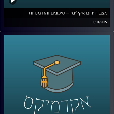
מצב חירום אקלימי – סיכונים והזדמנויות
31/01/2022
בשנה האחרונה חל שינוי משמעותי ביחס הציבורי למשבר
האקלים ובממשלת ישראל הודיעו ששוקלים להכריז מצב
חירום גם בישראל. מה זה אומר מה ההדמנויות שהמצב יוצר?
האזינו לשיחה שקיימתי עם פרופ' יואב יאיר, דיקן בית הספר
לקיימות כאן באוניברסיטת רייכמן.
לשיחה עם פרופ' יאיר על שבוע החלל הישראלי וניסוייו בחלל
–
לחצו כאן
לשיחה עם פרופ' יאיר על השפעות ברשים על כלובי דגים –
לחצו כאן