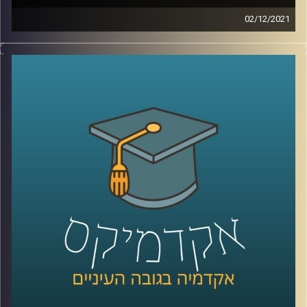
02/12/2021
כאשר שמעתי לראשונה את הביטוי "מוטיבציה לחוסר אונים"
היה נדמה לי שמדובר בטעות, אבל לאחר הסבר קצר הבנתי
שאין הגיוני מזה. בפרק זה שוחחתי עם ד"ר אורי ליפשין, מרצה
לפסיכולוגיה אקזיסטנציליסטית, על התאוריה החדשה
והמסקרנת "מוטיבציה לחוסר אונים".
לשיחה עם ד"ר אורי ליפשין על פסיכולוגיה
אקזיסטנציאליסטית והרצון לחיות לנצח –
לחצו כאן
לשיחה עם ד"ר אורי ליפשין על מגיפת הפרידות בתקופת
הקורונה –
לחצו כאן
קרדיט תמונות:
AudioVersity