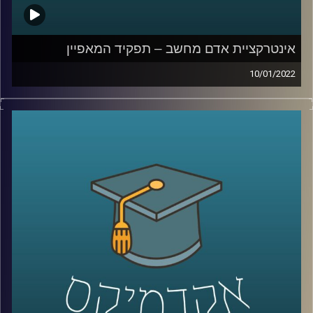
קרדיט תמונות:
AudioVersity
אינטרקציית אדם מחשב – תפקיד המאפיין
10/01/2022
הפינה בארץ נהדרת על נדיר האקרמן, מנכ"ל CEO מייסד ו-
Founder של סטארטאפ, יושבת לרבים על נקודה מאוד
רגישה… החלום להיכנס להייטק. אומנם לרוב כשמדברים על
הייטק נחשוב על בוגרי 8200 או בתי הספר באוניברסיטאות
השונות למדעי המחשב אבל האמת שיש מקצועות שזה בהכרח
לא נכון לגביהם. אחד המקצועות שלא דורשים ידע רב
במתמטיקה ותיכנות הוא "מאפיין".
בפרק הזה אירחתי את עידן אייזן מתרגל בקורס "אינטרקציית
אדם מחשב" בבית הספר לתקשורת על תפקיד המאפיין,
המעבר מבית הספר לתקשורת לתעשיית ההיטק ואיך הופכים
את המילה בינתחומיות מסיסמא לליבת העשייה.