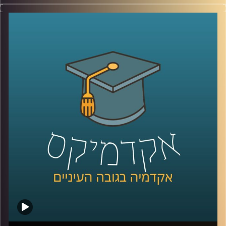
כשבועיים לפני פתיחת השנה האקדמית פורסמה
כתבה
שכותרתה "העשירים לומדים מחשבים העניים לומדים חינוך".
זה כבר הפך לסוד ידוע שהכיתות במקצועות כמו מדעי המחשב
באקדמיה מתמלאות בסטודנטים (ולא סטודנטיות) ממעמד
סוציו-אקונומי גבוה. אז מה עושים כדי לשנות את המצב?
פרופ' אריאל (אריק) שמיר הדיקן היוצא של בית הספר אפי
ארזי למדעי המחשב, מדבר על החשיבות ללמד מקצועות
טכנולוגיים כבר מגיל צעיר, לפני שהילדים מוסללים וגם איך
צריך ללמד באופן שיתאם לשוק העבודה של המאה ה-21.
לשיחה עם פרופ' אריאל (אריק) שמיר בנושא תואר בבינה
מלאכותית –
לחצו כאן
לשיחה עם פרופ' אריאל (אריק) שמיר בנושא "DIY הדור הבא"
–
לחצו כאן
קרדיט תמונות:
AudioVersity