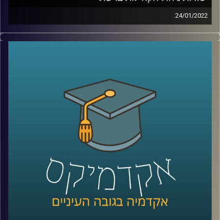
24/01/2022
לאחרונה הסתיים המחזור הראשון של הקורס יסודות בניהול
קהילות ברשת כאן באוניברסיטת רייכמן. מדובר בקורס ישומי
שמטרתו הייתה להכשיר את הסטודנטים להקמת קהילה
כפלטפורמה להנעה חברתית ואקטיביזם. אבל מה זה בכלל
אומר קהילה ואיך מנהלים קהילה במרחב הקיברנטי?
בתוכנית זאת התארחה חן הרשקוביץ אוחיון, מרצת הקורס
ושותפה מייסדת בארגון קומיונטי פורוורד, ארגון מנהלי קהילות.
לשיחה עם חן הרשקוביץ אוחיון על התפקיד הנחשק "מנהל/ת
הקהילה" –
לחצו כאן
לשיחה עם חן הרשקוביץ אוחיון על קהילות מגדריות –
לחצו
כאן