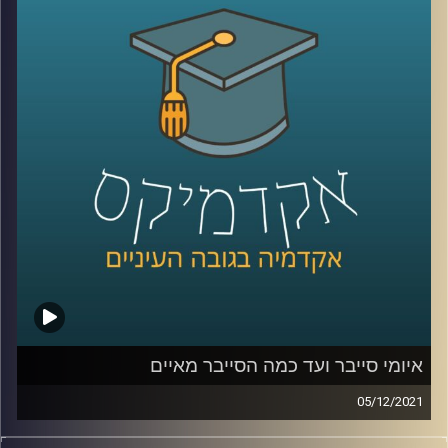
למשל 56% מהמעסיקים העידו כי הם מעוניינים להמשיך
במתכונת, לפחות חלקית, של עבודה מהבית גם לאחר הקורונה.
על אף היתרונות הרבים של עבודה מרחוק, צריך לזכור שאלו
הופכים אותו לחשופים יותר לאיומי סייבר. איום אליו לא תמיד
הכינו את העובדים לפני המעבר.
אז מה הקשר בין קורונה לסייבר? האזינו לשיחה עם ד"ר טל
פבל, מומחה לאיומי אינטרנט וסייבר.
לשיחה עם ד"ר טל פבל בנושא איומי סייבר ועד כמה הסייבר
מאיים –
לחצו כאן
קרדיט תמונות:
AudioVersity
איומי סייבר ועד כמה הסייבר מאיים
05/12/2021
נדמה שאי אפשר לעבור שבוע ואפילו יום מבלי לשמוע את