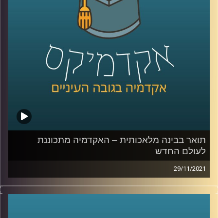
באופן אוטומטי; מעצבים לא יצטרכו את עזרתם של מהנדסים
ונגרים לתכנון כי רובוטים יעשו את החישובים עבורם. רוצים
עוד דוגמאות? האזינו לפודקסט.
לשיחה עם פרופ' אריאל (אריק) שמיר בנושא "מי מפחד/ת
ממדעי המחשב" –
לחצו כאן
לשיחה עם פרופ' אריאל (אריק) שמיר בנושא תואר בבינה
מלאכותית –
לחצו כאן
קרדיט תמונות:
AudioVersity
תואר בבינה מלאכותית – האקדמיה מתכוננת
לעולם החדש
29/11/2021
לאחרונה נפתחה באוניברסיטת רייכמן האפשרות ללמוד תואר
שני שעוסק במדעי הנתונים ולמידה חישובית (נקרא לעיתים גם
למידת מכונה או בינה מלאכותית-AI). התואר פתוח לבוגרי תואר