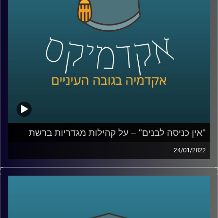
אותם יבצע סטיבה בחלל.
לשיחה עם פרופ' יאיר על השפעות ברשים על כלובי דגים –
לחצו כאן
לשיחה עם פרופ' יאיר על ההתחממות הגלובלית: סיכונים
והזדמנויות –
לחצו כאן
"אין כניסה לבנים" – על קהילות מגדריות ברשת
קרדיט תמונות:
AudioVersity
24/01/2022
עוברות ושוות, אבא פגום והצודקת, נשים מעל חמישים,
jobs4moms ומאמצחיק. תחום הקהילות המגדריות פורח
בשנים האחרונות. אבל למה בשנת 2022 בכלל צריך קהילות
מגדריות?