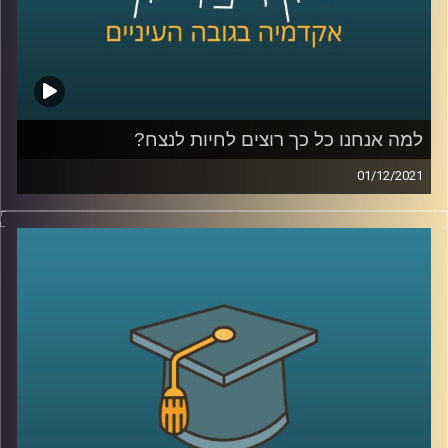
לשיחה עם ד"ר אורי ליפשין על פסיכולוגיה
אקזיסטנציאליסטית והרצון לחיות לנצח
– לחצו כאן
לשיחה עם ד"ר אורי ליפשין על "מוטיבציה לחוסר אונים" –
לחצו כאן
למה אנחנו כל כך רוצים לחיות לנצח?
קרדיט תמונות:
AudioVersity
01/12/2021
אף על פי שברור לנו שאין לנו אפשרות לחיות לנצח מדובר
בכמיהה שקיימת בכולנו.
בתכנית הזאת שוחחתי עם ד"ר אורי ליפשין, מרצה לפסיכולוגיה
אקזיסטנציאליסטית (קיומית) על הביטויים של הרצון לחיות
לנצח בחיינו, הצורך הפסיכולוגי בהמשכיות, היבטים
פסיכולוגים בהתנהגותנו במצב סכנה (למשל: מלחמה או
מגיפה) וגם, למה אנחנו כל כך מפחדים מהמוות.