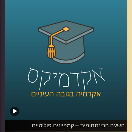
למעצמות המערביות, בין עם בכל הקשור
למעברים בין המערב למזרח הרחוק, ובין אם
באוצרות הטבע שיכלו להפיק בו, כשבראשם
כמובן נמצא הזהב השחור
.
אבל למה בשנים האחרונות מדינות המפרץ
מבינות שהן צריכות לשנות את תוכניותיהן בנוגע
למשאב זה? ואיך מו סאלח קשור לכל העניין
?
ד"ר יוסי מן, חוקר את כלכלת המזה"ת מביה"ס
לאודר לממשל דיפלומטיה ואסטרטגיה
באוניברסיטת רייכמן, מסביר על הגורמים
לשינויים שמתרחשים במדינות המפרץ, על
הפזילה שלהן לעבר מדינה קטנה אחרת
במזה"ת (רמז- מתחילה בי' נגמרת בל' ובאמצע
השעה הבינתחומית – קמפיינים פוליטיים