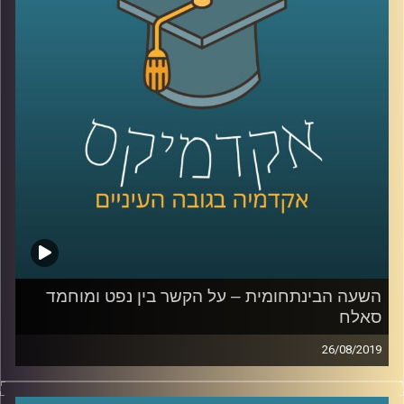
רדזינר למשפטים, מומחית לדיני קניין תכנון
ובנייה מספרת לנו על דרמה מעניינת במיוחד
שקשורה לסעיף הקרוי- "התיישבות יהודית",
שהוא גם הקצר ביותר באותו חוק יסוד- סעיף 7,
זאת במסגרת
המחקר
שערכה יחד עם עמיתה
ד"ר אדם שנער
.
קרדיט תמונות:
AudioVersity
השעה הבינתחומית – על הקשר בין נפט ומוחמד
סאלח
26/08/2019
לאורך שנים המזה"ת היווה אזור חשוב ביותר