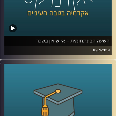
בשעה מרתקת שהולכת לגלות לכם המון דברים
על העבר וגם על העתיד, ד"ר רויטל הולנדר
מביה"ס אדלסון ליזמות לוקחת אותנו דרך יוהן
סבסטיאן באך, אלן טיורינג, הולגרמות יפניות
וקהילת מוזיקאים בתל אביב לנפלאות הפיתוחים
הטכנולוגיים בתחום המוזיקה
השעה הבינתחומית – אי שוויון בשכר
10/09/2019
קרדיט תמונות:
AudioVersity
אפליה מגדרית היא דבר שקיים בהמון תחומי
חיים- הבדלים בשכר, פערים בשוק העבודה,
ייצוג נשים בחברות ובפוליטיקה
.
שני מחקרים של ד"ר טלי רגב מביה"ס טיומקין
לכלכלה, החוקרת כלכלת עבודה בהתמחות של
פערים באי שוויון בשווקים, מביאים מידע מאוד
מעניין
: