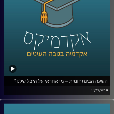
לשם כך חבר לעמיתתו פרופ' מריסטלה
בוטיצ'יני, וביחד נברו באלפי מקורות
היסטוריוניים שונים, בכדי לענות על השאלה הזו
.
קרדיט תמונות:
AudioVersity
השעה הבינתחומית – מי אחראי על הזבל שלנו?
30/12/2019
כולנו מייצרים זבל, אבל מי אחראי עליו
?
השאלה הזו הרבה יותר חשובה ואולי נראית לנו