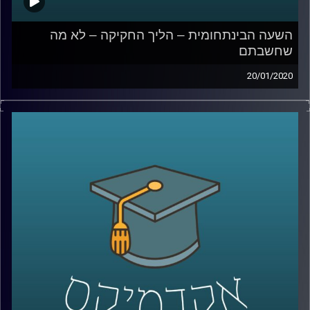
השעה הבינתחומית – הליך החקיקה – לא מה
שחשבתם
20/01/2020
הכנסת עומדת במוקד השיח הציבורי על בסיס
יומי, אך עד כמה הציבור באמת מודע למה
שקורה במסגרת הליכי החקיקה במשכן
?
ד"ר שירלי נוה, מרצה בבית הספר רדזינר
למשפטים וחברת סגל במכללת ספיר, חוקרת
משפט חוקתי, מציגה 2 מחקרים שערכה
במסגרת מחקרה בתחום המשפט ורגולציה
המדברים על יחסיה של הרשות המחוקקת עם 2
גורמים נוספים שמאוד משמעותיים בשיח
הציבורי: ביהמ"ש העליון והשדלנים (לוביסטים)
.