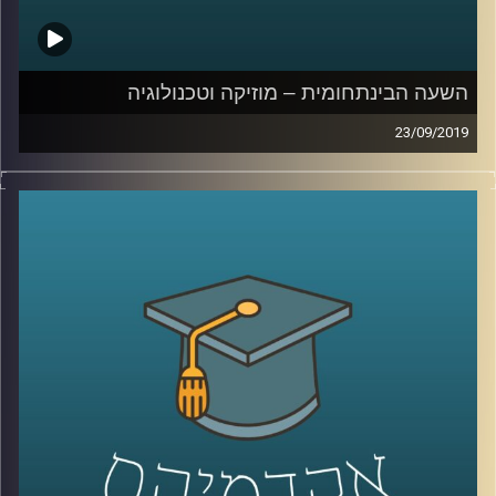
בהומור יכול לגרום לבלבול (ספויילר – לכו תעשו
בינג' של "חברים")
השעה הבינתחומית – מוזיקה וטכנולוגיה
קרדיט תמונות:
AudioVersity
23/09/2019
יוני רכטר אמר פעם : "אי אפשר לכתוב מוזיקה
מתוחכמת בלי יכולת אנליטית", וכמה שהוא
צדק
!
מוזיקה לוקחת חלק גדול בחיים של רוב
האנשים, וכך גם הטכנולוגיה, אך בשנים
האחרונות אנחנו רואים יותר ויותר מקרים של
שילוב שני התחומים האלו, מה שהתחיל עוד
בימי המאה ה-19
.