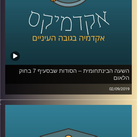
האחד בנוגע ל
השפעה של שפה מגדרית על
תוצאות במבחנים
,
והשני מדבר על שוק שאמור
להיות אנונימי ועדיין ניתן לראות כיצד ההשפעה
של איפיון למגדר פוגעת בנשים- השוק המקוון
.
קרדיט תמונות:
AudioVersity
השעה הבינתחומית – הסודות שבסעיף 7 בחוק
הלאום
02/09/2019
ביולי 2018 עבר בכנסת, ברוב של 62 חברי
כנסת, חוק יסוד: ישראל – מדינת הלאום של
העם היהודי
.
ד״ר רונית לוין שנור, מרצה בכירה בביה"ס הארי