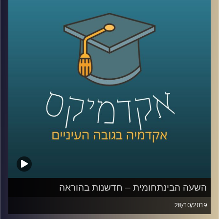
מקומיות (ותוסיפו לזה ילדים בגילים שונים).
אבל זה בדיוק מה שד"ר דפנה קופלמן-רובין מביה"ס ברוך
איבצ'ר לפסיכולוגיה עושה במסגרת היחידה ללקויות למידה
וקשב (שכבר מתרחבת והופכת למכון), ותכנית א.י.ל שמוטמעת
במאות גני ילדים, בתי ספר וחטיבות ביניים.
מוזמנים להצטרף אלינו ולהכיר את עולם ה SEL (וגם לעזור לנו
למצוא תרגום ראוי למושג לעברית
)
קרדיט תמונות:
AudioVersity
השעה הבינתחומית – חדשנות בהוראה
28/10/2019