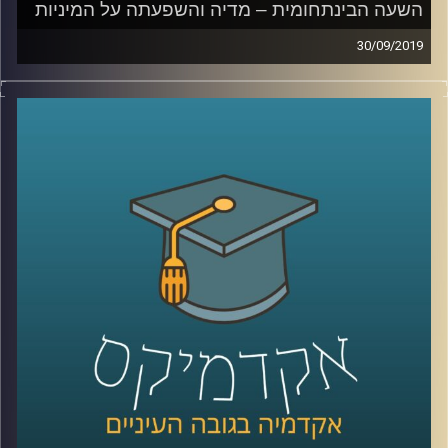
השעה הבינתחומית – מדיה והשפעתה על המיניות
30/09/2019
המדיות השונות משפיעות על אורחות חיינו
כמעט בכל תחום, אך כיצד סדרות ותכנים
עלילתיים משפיעים על המיניות של בני הנוער
?
זוהי בדיוק השאלה שד"ר קרן צור-איל מביה"ס
סמי עופר לתקשורת חוקרת
.
בשעה שבהחלט יכולה להילמד במסגרת שיעורי
חינוך מיני בבתי הספר, מסבירה ד"ר צור-איל
כיצד סדרות פופולריות משפיעות על תפיסת
המיניות של בני נוער, על האופן בו בעזרת
החלטה מודעת של יוצרים ניתן להעלות מודעות
בנושאים הקשורים בחינוך מיני, והשימוש