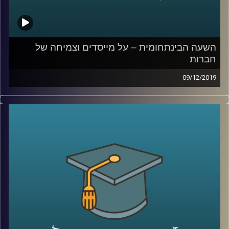
קרדיט תמונות:
AudioVersity
השעה הבינתחומית – על מייסדים וצמיחה של
חברות
09/12/2019
בישראל יש יותר חברות סטארט אפ וקרנות הון
סיכון לאדם מאשר בכל מדינה אחרת בעולם,
יותר מכל מדינה זרה אחרת, ועדיין ביחס לכמות
החברות המוקמות, קיימת בישראל בעיה של
הפיכת חברות קטנות לגדולות
.
פרופ' ניראון חשאי מביה"ס אריסון למנהל
עסקים חקר בשני מחקרים שונים את השפעתם
של מייסדי חברות על צמיחתן, ומראה בעזרת