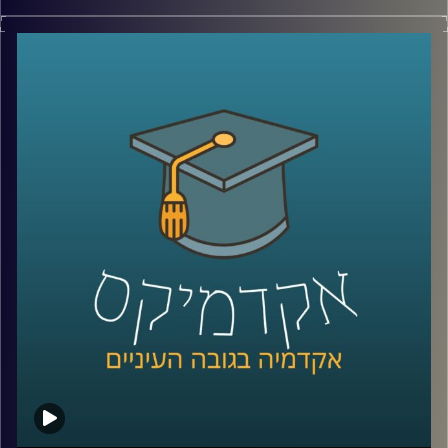
בשנת 2005 פגעה סופת ההורקין קתרינה בניו
אורלינס, וההשלכות שלה היו הרות אסון
.
ד"ר ליזה סבן, סגנית דיקן בביה"ס לאודר
לממשל דיפלומטיה ואסטרטגיה שחוקרת אתיקה
הייתה עדה לטראומה ולהשכלות הקשות של
הסופה על תושבי העיר, והבינה שגם לאסונות
טבע יש זווית אתית (כמו לכל דבר בחיים)
.
ד"ר סבן מסבירה כיצד יש לשאוף לפעול
במצבים של אסונות טבע מבחינת הסיוע שיש
להעניק לאוכלוסייה הנפגעת, תוך שימוש
במודלים בהם הקהילה לוקחת חלק פעיל
בטיפול יחד עם שיתוף פעולה של גורמים
בירוקרטיים, ומדגימה זאת על מקרי עבר שפעלו
בדרכים שונות ומגוונות