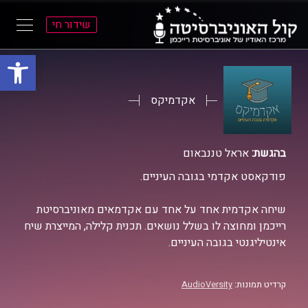
שידור חי
פתח סרגל
ל
ל
תוכן
תפריט
ראשי
ראשי
אקדמיקס
בהגשת:
אראל טננבאום
פודקאסט אקדמי בגובה העיניים.
שיחה אקדמית אחד על אחד עם אקדמאים מאוניברסיטת
רייכמן ומחוצה לו בשלל נושאים. תכנית קלילה, המייצרת שיח
אינטיליגנטי בגובה העיניים.
קרדיט תמונות:
AudioVersity