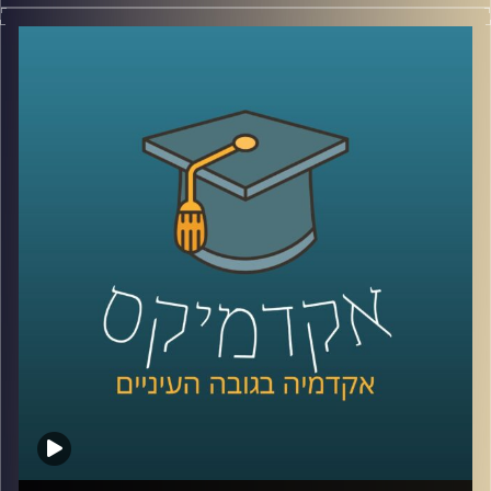
האם האקדמיה עדיין רלוונטית לשוק העבודה
?
אחת הדרכים שבהן ניתן לשנות את התפיסה
הזאת היא על ידי אמצעים חדשים להוראה
באקדמיה
.
המרכז לחדשנות בהוראה באוניברסיטת רייכמן
בראשות עידן אלמוג מפתחת כלים חדשניים
ועושה שימוש בכלים קיימים שאותם היא מנסה
להחדיר לקורסים השונים ולשנות את שיטת
הלימוד הרגילה והמוכרת, ובכך להתאים את
הלימודים באקדמיה למציאות המשתנה
.
קרדיט תמונות:
AudioVersity