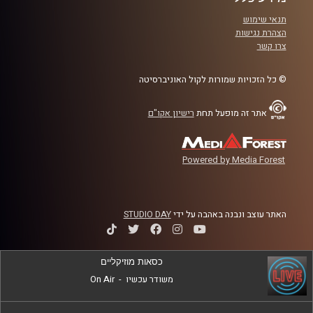
הכלים האלה, איך הם התפתחו, מה המשפט
תנאי שימוש
המקובל במדינות אחרות בנוגע לפרקטיקות
הצהרת נגישות
צרו קשר
החוקתיות הללו, מדוע מעוניינים לבצע בהם
שינויים כאן בישראל, ומי השפעה של שינויים
© כל הזכויות שמורות לקול האוניברסיטה
אלו
?
אתר זה מופעל תחת
רישיון אקו"ם
קרדיט תמונות:
AudioVersity
Powered by Media Forest
האתר עוצב ונבנה באהבה על ידי
STUDIO DAY
כסאות מוזיקליים
משודר עכשיו
-
On Air