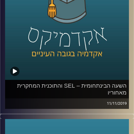
המחקר שלו על דעת הקהל האמריקאית כלפי
ישראל
.
ד"ר כוורי מראה במחקרו כיצד האליטה
הפוליטית בארה"ב הפכה את הנושא של חיבה
כלפי ישראל כנושא מוביל בדיון על מדיניות
החוץ של ארה"ב, וכיצד הוא לוקח חלק חשוב
בקיטוב הפוליטי שבין הרפובליקניים
והדמוקרטיים במדינה
.
השעה הבינתחומית – SEL והתוכנית המחקרית
מאחוריו
קרדיט תמונות:
AudioVersity
11/11/2019
מחקר אקדמי בשיתוף מחקר ביצועי שבודק את הנעשה בשדה
זה משהו שמאוד לא קל לעשות, ובייחוד כשמדובר על שיתוף
פעולה עם גורמים רבים, ביניהם גם משרד ממשלתי ורשויות