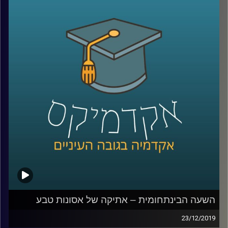
מאוד מובנית מאליה, אבל בפועל בישראל (כמו
בישראל), יש יותר מדי גורמים שפחות מדי
מתקשרים שצריכים לטפל בשוק הפסולת
הביתית
.
ד"ר שירה דסקל מביה"ס לקיימות חקרה בדיוק
את עניין הרגולציה של שוק הפסולת בישראל,
ובשיחה של שעה היא מביאה נתונים מרתקים
על תמונת המצב בתחום, ומביאה פתרונות
פרקטיים ומעוררי תקווה לעתיד
קרדיט תמונות:
AudioVersity
השעה הבינתחומית – אתיקה של אסונות טבע
23/12/2019