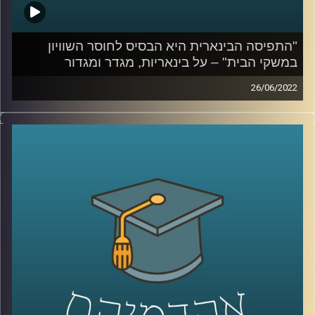
"התפיסה הבינארית היא הבסיס לחוסר השוויון
במשקי הבית" – על בינאריות, מגדר ומגדור
26/06/2022
בשנים האחרונות חודש יוני מצויין ברחבי הארץ כ"חודש
הגאווה" והשיח על מגדר ובפרט על התאמה מגדרית עולה
בחודש זה לעיתים קרובות לשיח הציבורי. בפרק הזה של
אקדמיקס אירחתי את פרופ' תמר שגיא מרצה וחוקרת מגדר
ויחסים בין קבוצות בבית הספר לפסיכולוגיה כאן באוניברסיטת
רייכמן, לדבר על מגדר, על החשיבות של תפיסה א-בינארית ומה
ההשפעות שלה על כולנו.