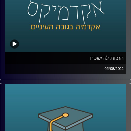
לשיחה עם עו"ד דן חי על פרטיות בעידן הדיגיטל –
לחצו כאן
לשיחה עם עו"ד דן חי על הזכות להישכח –
לחצו כאן
קרדיט תמונות:
AudioVersity
הזכות להישכח
05/08/2022
היום יש ילדים שעם היוולדם הוריהם פותחים להם חשבון
אינסטגרם, עיתונים ישנים כבר מזמן לא משמשים לעיטוף
דגים או מאוכסנים באיזה ארון בבית אריאלה ובעצם כולם
יכולים למצוא כל דבר שפורסם עלייך, לפעמים לפני מעל
עשור, בלחיצת כפתור. אלו, הובילו את האיחוד האירופי ומדינות
נוספות לעגן בחוקיהם את הזכות להישכח.
מה הזכות הזאת אומרת? איך מאזנים בינה לבין זכות הציבור