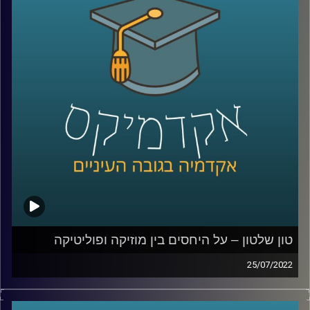
בפרק הזה התארח עו"ד דן חי, מומחה לדיני פרטיות, סייבר
ודיגיטל ומרצה הקורס פרטיות בעידן הדיגיטל לדבר על
הנושאים האלו.
לשיחה עם עו"ד דן חי על הזכות להישכח –
לחצו כאן
לשיחה עם עו"ד דן חי על הזכות לפרסום –
לחצו כאן
קרדיט תמונות:
AudioVersity
טון שלטון – על היחסים בין מוזיקה ופוליטיקה
25/07/2022
מוזיקה, ככל אומנות, לא נוצרת בריק ומושפעת מהתרבות
והסביבה בה חיים יוצריה.