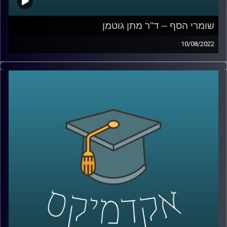
שומרי הסף – ד"ר מתן גוטמן
10/08/2022
מי מנהל את מדינת ישראל? מי קובע את המדיניות של
הממשלה? "מי הבוס"? – עובדי הציבור או נבחרי הציבור? על
מי מוטלת האחריות במקרה של כישלון? האם חברי הכנסת
באמת מחוייבים לציבור הבוחרים?
בפרק הזה של אקדמיקס התארח ד"ר מתן גוטמן מרצה הקורס
שומרי הסף בבית הספר למשפטים לדבר על הנושאים האלו
ואיך הם קשורים לשיטת המשטר הישראלית.
קרדיט תמונות:
AudioVersity