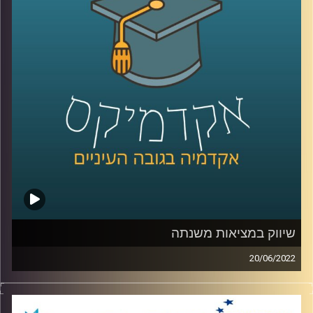
אז איך עושים את זה? האזינו לחלק השני של השיחה.
לשיחה עם אופיר רייכמן על שיווק במציאות משתנה –
לחצו
כאן
לשיחה עם אופיר רייכמן על קמפיינים חברתיים –
לחצו כאן
קרדיט תמונות:
AudioVersity
שיווק במציאות משנתה
20/06/2022
בשנים האחרונות הרבה מפעילותינו עברו למרחב הדיגיטלי, וכך
גם בעולם הפרסום והשיווק "שיווק דיגיטלי" הפך לטרנד החם