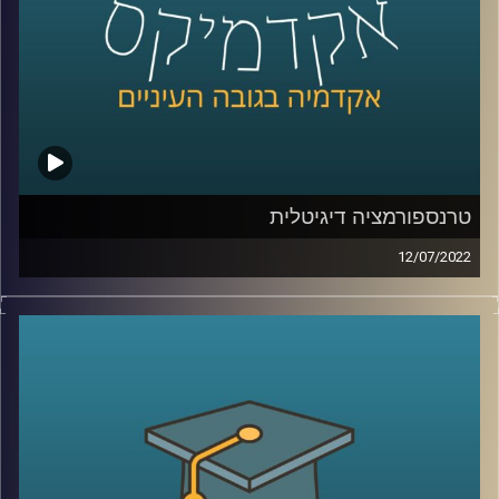
הייטק, מושך ככל שישמע, הוא לא בהכרח הפתרון.
על כל הנושאים האלו דיברתי עם ד"ר הלה אקסלרד, ראש
המרכז למדיניות כלכלית של החברה החרדית במכון אהרן כאן
באוניברסיטת רייכמן.
לשיחה עם ד"ר הלה אקסלרד על טרנספורמציה דיגיטלית –
טרנספורמציה דיגיטלית
לחצו כאן
12/07/2022
בקורונה העברנו הרבה מהחיים שלנו למרחב הדיגיטלי והתחלנו
לשיחה עם ד"ר הלה אקסלרד על תעסוקת מבוגרים –
לחצו
להשתמש באינטרנט למטרות שלא היינו יכולים לדמיין שהוא
כאן
ישמש אותנו להן חודשים ספורים קודם לכן: משירותים
מסחריים ועד מס הכנסה וביטוח לאומי, כולם התחילו לספק
קרדיט תמונות:
AudioVersity
שירותיים דיגטליים. המעבר לדיגיטל הוא כמובן יכול להיות נח
לציבור אבל יש לו גם השלכות כלכליות רבות.
בפרק הזה של אקדמיקס התארחה ד"ר הלה אקסלרד לדבר על