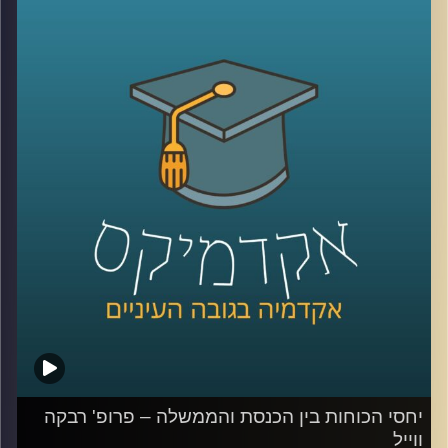
את כולנו בהרגשה של חוסר אונים ביקשו 61 מחברי הכנסת
מיולי אדלשטיין, יו"ר הכנסת וח"כ מטעם מפלגת הליכוד
להעלות להצבעה את המשך כהונתו בתפקיד. לאחר
שאדלשטיין לא העלה את הנושא להצבעה הוגשה עתירה לבית
המשפט העליון בבקשה שבג"ץ יורה לאלשטיין לעשות זאת.
בית המשפט נעתר ויו"ר הכנסת התפטר מתפקידו.
למה הפסיקה הזאת כל כך משמעותית? מה המשמעות של
החזקת תפקיד יושב ראש הכנסת בידי המפלגה שלך ומה
הבעייתיות בסעד שניתן? האזינו לחלק השני של השיחה עם
פרופ' רבקה ווייל, מרצה וחוקרת של משפט החוקתי והציבורי
בבית הספר למשפטים, כאן באוניברסיטה.
קרדיט תמונות:
AudioVersity
יחסי הכוחות בין הכנסת והממשלה – פרופ' רבקה
ווייל