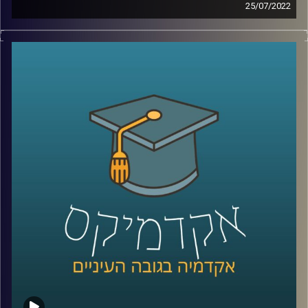
25/07/2022
מיכאל שני, ניצח על התזמורות המפורסמות במדינה. בימים אלו
הוא מלמד באוניברסיטת רייכמן שלושה קורסים הקשורים
בדרך זו או אחרת, איך לא, למוזיקה כחלק מהיחידה ללימודים
כלליים. על שניים מהקורסים האלו דיברנו בפרק הזה: "המוזיקה
של יוהן סבסטיאן באך" ו"אהבה, בגידה, קנאה ונקמה –
מאופרה לטלנובלה". וגם, איך באמצעות שיחה על הנושאים
האלו מפתח מיכאל שני אצל הסטודנטים בכיתתו חשיבה
ביקורתית.
לשיחה עם מיכאל שני על טון שלטון היחסים בין מוזיקה
לפוליטיקה –
לחצו כאן
קרדיט תמונות:
AudioVersity