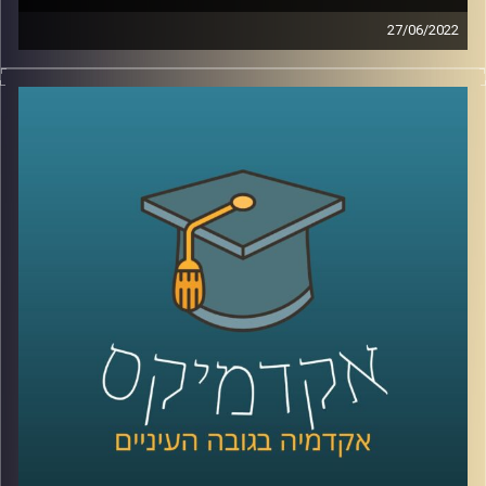
27/06/2022
בשבוע שעבר ראש הממשלה נפתלי בנט הודיע על התפזרות
הקדמת הבחירות. הדבר נעשה, על פי הצהרתו, במטרה למנוע
"כאוס חוקתי".
בתכנית הזאת של אקדמיקס התארחה פרופ' רבקה ווייל מרצה
וחוקרת של משפט ציבורי וחוקתי, לדבר על יחסי הכוחות בין
הממשלה לכנסת. נושא שבשנים האחרונות לא ירד מהכותרות
ובשבוע האחרון הפך רלוונטי מתמיד.
קרדיט תמונות:
AudioVersity