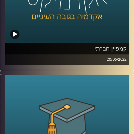
קרדיט תמונות:
AudioVersity
קמפיין חברתי
20/06/2022
אנחנו כנראה נחשוב שמדברים על גופי ענק שרוצים לגרום לנו
להוציא כסף על המוצר שלהם, אבל האמת שיש עוד כמה סוגי
קמפיינים. אחד מהם הוא קמפיין חברתי. מה זה אומר? איך
מנהלים קמפיין כזה? ואיך הניהול שלו שונה מניהול קמפיין
מסחרי?
האזינו לחלק השלישי והאחרון בשיחה עם אופיר רייכמן, מרצה
בבית הספר ליזמות ומומחה לאסטרטגיה, תוכן, ושיווק חברתי.