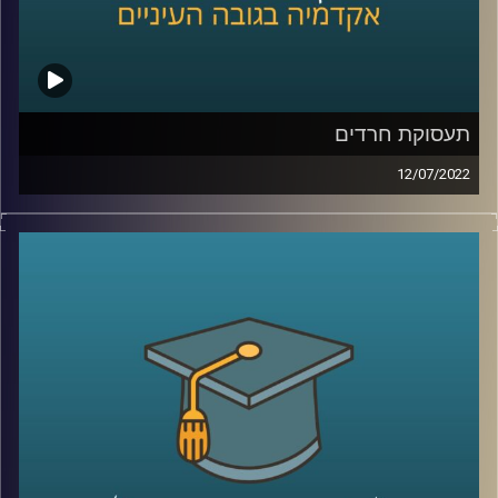
לשיחה עם ד"ר הלה אקסלרד על תעסוקת חרדים –
לחצו כאן
קרדיט תמונות:
AudioVersity
תעסוקת חרדים
12/07/2022
כיום חיים בישראל כמיליון ומאתיים אלף חרדים, שהם כ-12%
מהאוכלוסייה בישראל, ובשנת 2035 האוכלוסייה החרדית צפויה
להוות כחמישית מהאוכלוסייה בישראל. עם זאת, חלקם בשוק
העבודה ובפרט בתעסוקה האיכותית (למשל הייטק) נמוך
בהרבה. הגברים החרדים המועסקים בהייטק הם כ-1% בלבד
מכלל השכירים בתחום, וכ-3% מכלל הגברים החרדים
המועסקים.
איך נכון להגדיל את שיעור החרדים המועסקים בכלל
ובתעסוקה איכותית בפרט, למה זאת הבעיה של כולנו, עד כמה
שילובם יוביל לצמיחה של כלל הכלכלה הישראלית ולמה