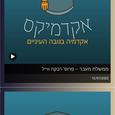
טרנספורמציה דיגיטלית, מה זה אומר, ההשלכות הכלכליות של
המעבר לדיגיטל ומי מונע מזה לקרות בעוד מקומות.
לשיחה עם ד"ר הלה אקסלרד על תעסוקת חרדים –
לחצו כאן
לשיחה עם ד"ר הלה אקסלרד על תעסוקת מבוגרים –
לחצו
כאן
ממשלת מעבר – פרופ' רבקה ווייל
קרדיט תמונות:
AudioVersity
12/07/2022
לאחר קצת יותר משנה הכנסת הצביעה על התפזרותה ובכך
נכנסנו לתקופת מעבר עד השבעת הכנסת הבאה. מה
המשמעות של תקופת המעבר הזו? מה זה בכלל ממשלת
מעבר? מה סמכויותיה?