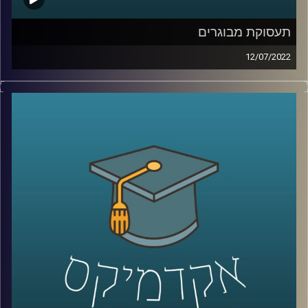
תעסוקת מבוגרים
12/07/2022
זה לא סוד שתוחלת החיים עולה עם השנים, אך גיל הפרישה
לא עולה באותו הקצב. רק ב-2019 הרוחות סערו על תכנית של
משרד האוצר להעלאת גיל הפרישה לנשים מגיל 62 לגיל 65.
תכנית שאפילו במקור הייתה אמורה להיות הדרגתית ולהתפרס
על פני 11 שנים.
בפרק הזה ד"ר הלה אקסלרד ממכון אהרון דיברה על החשיבות
של שילוב מבוגרים בשוק העבודה והעלאת גיל הפרישה
לשיחה עם ד"ר הלה אקסלרד על טרנספורמציה דיגיטלית –
לחצו כאן