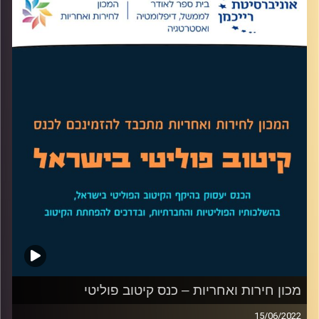
של התקופה. בפרק הזה התארח אופיר רייכמן מבית הספר
ליזמות, מומחה לאסטרטגיה, תוכן ושיווק ומרצה הקורס שיווק
דיגיטלי להסביר למה אין דבר כזה שיווק דיגטלי, מה השינויים
שעולם השיווק עובר ואיך מתבצע השיווק בעולם החדש.
לשיחה עם אופיר רייכמן על שיווק בתקציב מוגבל –
לחצו כאן
לשיחה עם אופיר רייכמן על קמפיינים חברתיים –
לחצו כאן
קרדיט תמונות:
AudioVersity
מכון חירות ואחריות – כנס קיטוב פוליטי
15/06/2022