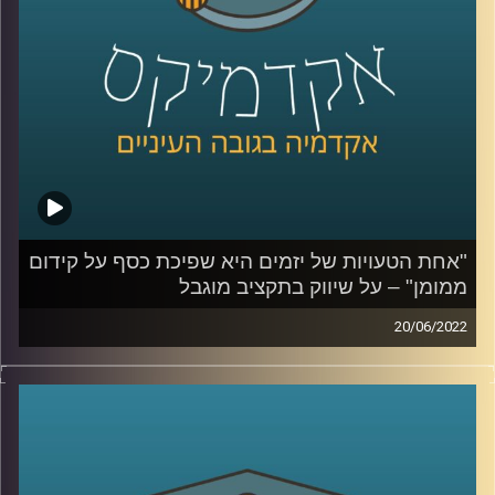
לשיחה עם אופיר רייכמן על שיווק במציאות משתנה –
לחצו
כאן
לשיחה עם אופיר רייכמן על שיווק בתקציב מוגבל –
לחצו כאן
"אחת הטעויות של יזמים היא שפיכת כסף על קידום
ממומן" – על שיווק בתקציב מוגבל
20/06/2022
קרדיט תמונות:
AudioVersity
זה לא סוד שהתקציב של מייזמים בתחילת דרכם הוא לרוב
מוגבל. עם זאת, אופיר רייכמן, מרצה בבית הספר ליזמות, מנהל
IDCHUB ומומחה לאסטרטגיה תוכן ושיווק חברתי מבהיר שזה
ממש לא "דיל ברייקר" ולפעמים אפילו הוצאת כספים על
שיווק זאת אפילו טעות