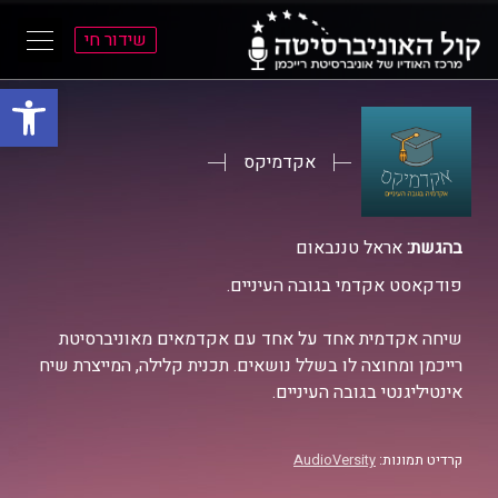
שידור חי
פתח סרגל
ל
ל
תוכן
תפריט
ראשי
ראשי
אקדמיקס
בהגשת:
אראל טננבאום
פודקאסט אקדמי בגובה העיניים.
שיחה אקדמית אחד על אחד עם אקדמאים מאוניברסיטת
רייכמן ומחוצה לו בשלל נושאים. תכנית קלילה, המייצרת שיח
אינטיליגנטי בגובה העיניים.
קרדיט תמונות:
AudioVersity