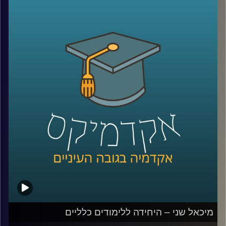
בימים אלו מלומד בפעם הראשונה באוניברסיטת רייכמן הקורס
"טון שלטון" בו ידונו הסטודנטים ביחסים שבין מוזיקה
לפוליטיקה. קשר עמוק בהרבה משניתן לחשוב.
האזינו לשיחה עם מיכאל שני, מרצה הקורס.
לשיחה עם מיכאל שני על "המוזיקה של יוהן סבסטיאן באך"
ו"מאופרה לטלנובלה" –
לחצו כאן
קרדיט תמונות:
AudioVersity
מיכאל שני – היחידה ללימודים כלליים