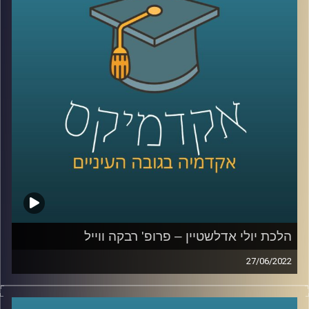
בתכנית הזאת התארחה פרופ' רבקה ווייל מרצה וחוקרת של
משפט ציבורי וחוקתי, בבית הספר למשפטים של אוניברסיטת
רייכמן וכותבת המאמר "תקופת בין השמשות: על סמכויותיה של
ממשלת מעבר" לדבר בדיוק על הנושא הזה.
קרדיט תמונות:
AudioVersity
הלכת יולי אדלשטיין – פרופ' רבקה ווייל
27/06/2022
במרץ 2020 לאחר שלוש מערכות בחירות בשנה אחת ותוך כדי
שמגיפת הקורונה מתחילה להתפשט ברחבי ישראל ולהשאיר