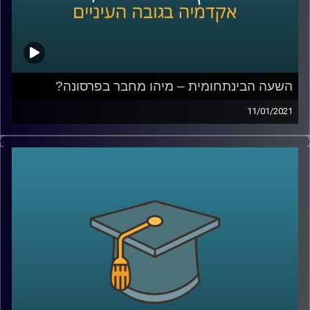
השפעת הסטיגמה בהקשר של הרצון להפוך
להורים
?
קרדיט תמונות:
AudioVersity
השעה הבינתחומית – מיהו מחבר בפרסונה?
11/01/2021
מהי פרסונה? למי מגיע ה"קרדיט" בהקשר של פרסום של
דמות? ומה התיאוריות בעזרתן ניתן לבחון שאלות אלה?
עו"ד מירה מולדאור, סטודנטית לתואר שני במסלול של
משפטים, טכנולוגיה וחדשנות עסקית בהנחייתו של סגן הדיקן
ביה"ס למשפטים פרופ' ליאור זמר, חקרה במסגרת התזה שלה
בדיוק את השאלות האלה.
מוזמנים לשעה בה נבחן את כל השאלות הללו (ועוד רבות
אחרות), תוך מתן דוגמאות מעולם התרבות