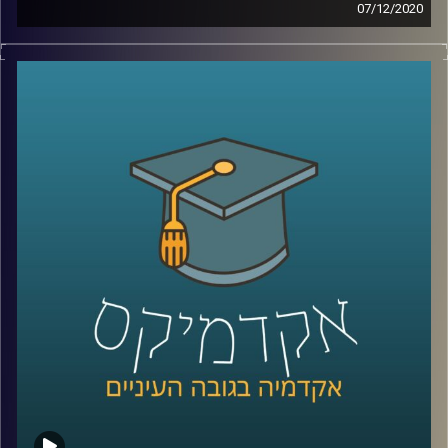
07/12/2020
יחסי ביהמ"ש העליון והפוליטיקאים, וסוגיות
בדבר הסמכות שלו לבטל ולהתערב בחקיקת
יסוד שנעשית על ידי הפרלמנט, הם נושאים
לדיון בכל העולם, אבל מרגיש שבתקופה
האחרונה במדינתנו הקטנה והדמוקרטיה
הצעירה – ישראל, הסוגיות הללו בוערות עוד
יותר
.
פרופ' יניב רוזנאי, חוקר משפט חוקתי ומשפט
חוקתי השוואתי מביה"ס הארי רדזינר למשפטים
באוניברסיטת ריימן, חקר את אחת הדוקטרינות
המעניינות ביותר בהקשר לכל הסוגיות הנ"ל
(וסוגיות נוספות ומסקרנות) – דוקטרינת "התיקון
החוקתי הלא חוקתי
".