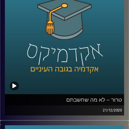
בשביל לגלות תגליות במחקר האבולוציוני
קרדיט תמונות:
AudioVersity
טרור – לא מה שחשבתם
21/12/2020
האם נכון להתסכל על ארגוני טרור רק דרך פיגועי הטרור אותם
הם מבצעים?