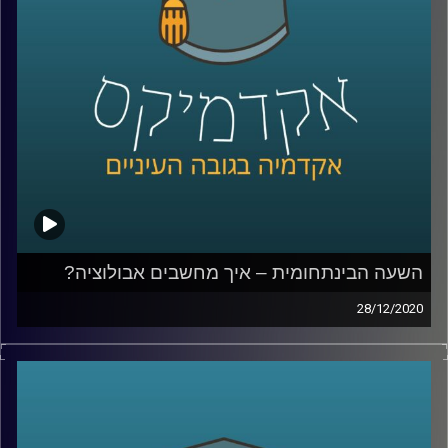
המחקר שלו על סחר בבני אדם והסגרת
עבריינים עושים בדיוק את זה
קרדיט תמונות:
AudioVersity
השעה הבינתחומית – איך מחשבים אבולוציה?
28/12/2020
ביולוגיה חישובית היא תחום מרתק, והשימוש שד"ר אילן גרונאו
עושה במודלים החישוביים במחקריו- נדמים לסרט מדע בדיוני.
מוזמנים להצטרף לשעה שתיקח אותנו לתקופה הפרה
היסטורית, בה נבין עד כמה האדם הנאנדרתלי דומה לנו מבחינה
גנטית, ואיך בדיוק המחקר עושה שימוש במודלים מתמטיים