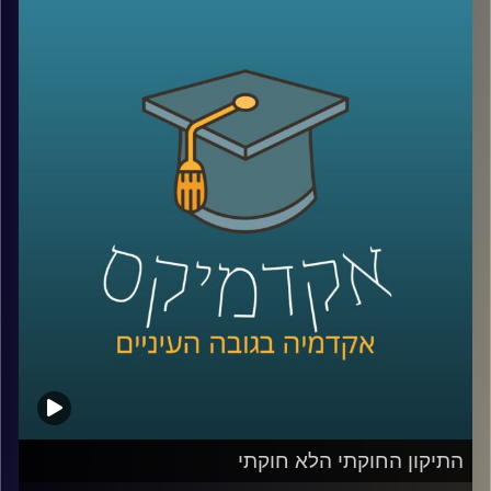
אז זהו שלא.
פרופ' אסף מוגדם, דיקן ביה"ס לאודר לממשל דיפלומטיה
ואסטרטגיה שחוקר טרור, מסביר למה חשוב להבין שפעולות
טרור הן רק חלק מהזויות שיש לדבר עליהן כאשר אנחנו בוחנים
ארגוני טרור, מסביר על ההבדל שבין פעולת טרור וגרילה, ומביא
דוגמאות לרב תחומיות של ארגוני הטרור בעולם כולו
קרדיט תמונות:
AudioVersity
התיקון החוקתי הלא חוקתי