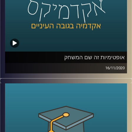
היסטוריה תרבותית במשפט, דרך 2 מחקרים.
בראשון היא מסבירה על האופן שבו מושג החוזה
בא לידי ביטוי בספרות האנגלית של המאה
ה-19, ובשני מביאה את הסיפור של פרסום
ההמונים בבריטניה, שהתחיל באמצע המאה
ה-19, ומסתיים בתחילת מלחמת העולם
הראשונה
.
אופטימיות זה שם המשחק
16/11/2020
קרדיט תמונות:
AudioVersity
ככל שבשגרה נושא הפסיכולוגיה הקלינית הוא
מרתק אך עדיין לא נמצא בשיח היומיומי שלנו,
כעת בזמן השגרה המשברית שלנו- הוא מרתק
והדיון אודותיו הוא הכרחי
.
פרופ' ענת ברונשטיין-קלומק, ראשת התוכנית
לפסיכולוגיה קלינית בביה"ס ברוך איבצ'ר
לפסיכולוגיה, מסבירה על מחלות ומצבים