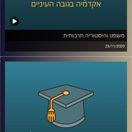
צריכים לקרות במסגרת המשפט הפלילי
.
קרדיט תמונות:
AudioVersity
משפט והיסטוריה תרבותית
23/11/2020
במסע מרתק אל המאה ה-19 ותחילתה של
המאה ה-20, מציגה לנו ד"ר ענת רוזנברג
מביה"ס רדזינר למשפטים באוניברסיטת ריימן
כיצד השינויים התרבותיים באותה התקופה
השפיעו על עולם המשפט, וגם את צידו השני
של המטבע- האופן שבו המשפט השפיע על
התרבות
.
את הדוגמאות מביאה ד"ר רוזנברג שחוקרת