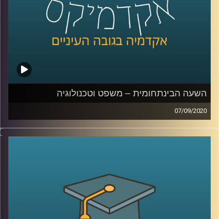
קרדיט תמונות:
AudioVersity
השעה הבינתחומית – משפט וטכנולוגיה
07/09/2020
כמו חתול ועכבר, ככה גם בזירה הטכנולוגית;
המשפט והטכנולוגיה תמיד ירדפו האחת אחר
השנייה
.
הצטרפו לשעה יחד עם ד"ר אביב גאון, חוקר
משפט וטכנולוגיה מביה"ס רדזינר למשפטים
מאוניברסיטת רייכמן, בה הוא יסביר על היחסים
המתוחים בין שני התחומים הללו, כיצד