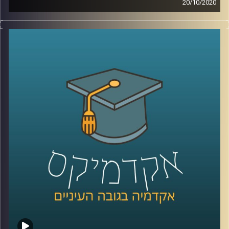
20/10/2020
ד"ר דנה טבת מביה"ס אריסון למנהל עסקים
עבדה במשך שנים רבות בתעשייה בתחומי
המחקר והשיווק, ובדיוק בגלל זה המחקרים שלה
בנושאי שיווק וקמעונאות רלוונטים ביותר, הן
לצרכנים, אך בעיקר לאנשים מהתעשייה
.
כיום, בתור האחראית לתחום הלמידה
ההיברידית בפקולטה למנהל עסקים
באוניברסיטת רייכמן, היא מבינה כמה עולמות
הקמעונאות והלמידה שעוברים טרנספורמציה
ומתאימים את עצמם לעולם האון ליין (לקורונה
שלום), דומים מאי פעם
.
הצטרפו אלינו לשעה בה נדבר על מועדוני