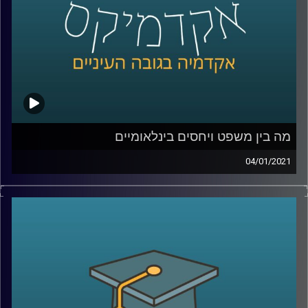
קרדיט תמונות:
AudioVersity
מה בין משפט ויחסים בינלאומיים
04/01/2021
פרופ' אסיף אפרת מביה"ס לאודר לממשל חוקר
היבטים שונים בתחום היחסים הבינלאומיים,
כשברקע שלו נמצא הידע המשפטי שלו
.
איך הוא מחבר בין שני התחומים? מוזמנים
להצטרף לשעה עם פרופ' אפרת, ולשמוע איך