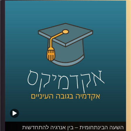
לשינויים ופיתוחים, איך היא עושה זאת בנושא
התכנון העירוני
?
ד"ר רונית דבידוביץ – מרטון, בעלת סטודיו
לתכנון עירוני ואדריכלות תסביר לנו בשעה
הקרובה כיצד הקורונה משפיעה על השימושים
שלנו בבתים, ובמרחב הציבורי מחוצה להם, על
ההתנהלות החדשה של עולם העבודה, הסרת
הגדרות ושיתוף הציבור
קרדיט תמונות:
AudioVersity
השעה הבינתחומית – בין אנרגיה להתחדשות