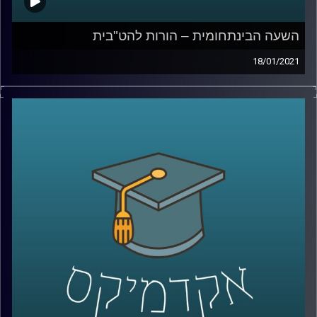
השעה הבינתחומית – הורות להט"בית
18/01/2021
בישראל, מדינה מעודדת ילודה, כולם רוצים
להיות הורים. גם הומואים ולסביות
.
ד"ר גבע שנקמן לכברג פסיכולוג קליני מביה"ס
איבצ'ר לפסיכולוגיה, חוקר היבייים פסיכולוגים
של נטיות מיניות, ומסביר על מחקריו הסוקרים
את הרצון של זוגות הומואים ולסביות להיות
הורים- למה בישראל הרצון אפילו גדול יותר
ממדינות אחרות, כיצד הנבדקים העריכו את
סיכויהם להיות הורים, עד כמה המצב המשפט
בישראל משפיע על הערכת הסיכוי, ומהי