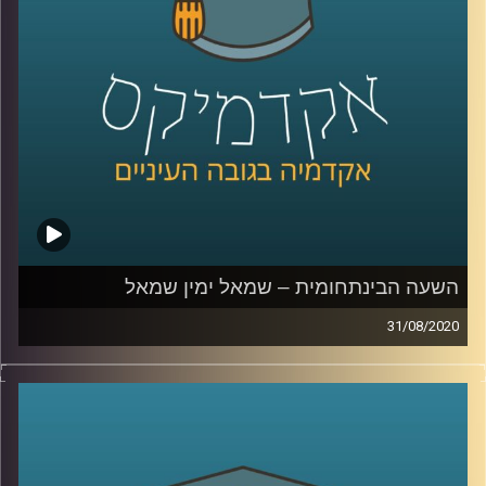
הרגולציה פועלת בזירה המרתקת הזו, וכיצד
מגפת הקורונה מושפעת ומשפיעה על המשפט
והטכנולוגיה
.
קרדיט תמונות:
AudioVersity
השעה הבינתחומית – שמאל ימין שמאל
31/08/2020
ממש כמו יין ויאנג, גם השמאל והימין המנוגדים
האחד מהשני, בעצם משלימים ומרווים האחד
את השני
.
פרופ' גלעד הירשברגר, חוקר פסיכולוגיה