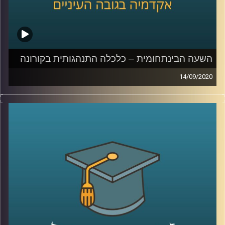
השעה הבינתחומית – כלכלה התנהגותית בקורונה
14/09/2020
איך ניתן לשכנע את הציבור לעטות מסכות?
למה קיים קושי אמיתי לשנות את ההתנהגות
שלנו בזמן המשבר? וכיצד נוכל להפחית את
הצריכה שלנו באינטרנט, בתקופה משונה זו
?
ד"ר גיא הוכמן, ראש התוכנית לתואר שני
בכלכלה התנהגותית בביה"ס טיומקין לכלכלה
ואיבצ'ר לפסיכולוגיה בשעה שכולה מנסה
להסביר לנו – איך אפשר לשנות את ההתנהגות
שלנו בזמן הקורונה
.