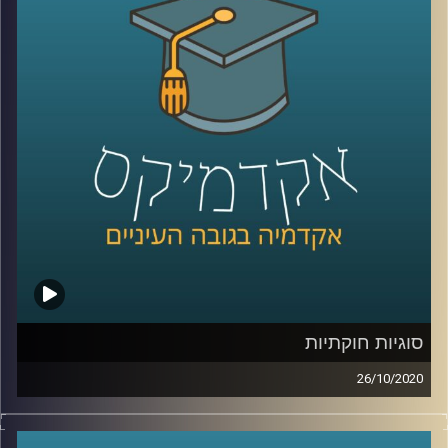
שונים, תוך שמירה על הסביבה הטבעית שלנו
.
זה הרבה יותר מההגדרה הזו, ובשביל להבין את
העולם המדהים של התחום אתם מוזמנים
להאזין לתוכנית בה מתארח ד"ר תומר פישמן
מביה"ס לקיימות באוניברסיטת ריימן, אקולוג
תעשייתי, שמסביר על הדרך האקדמית שעבר,
ונותן דוגמאות מהחיים על המקומות שבהם
אקולוגים תעשייתים תורמים את הידע שלהם
לשיפור החיים של כולנו
.
קרדיט תמונות:
AudioVersity
סוגיות חוקתיות
26/10/2020
ד"ר אדם שנער, מרצה בכיר וחוקר בביה"ס
רדזינר למשפטים באוניברסיטת רייכמן, חוקר