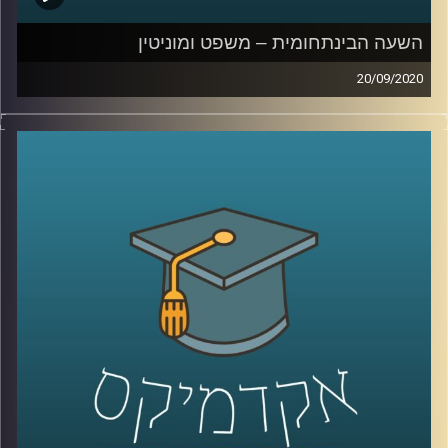
לקוחות, פרסונליזציה של לקוחות, ונראה כמה
למידה וקמעונאות נהיים דומים מיום ליום
.
השעה הבינתחומית – משפט ומוניטין
20/09/2020
קרדיט תמונות:
AudioVersity
תחומי המשפט רבים ומגוונים, אך הנושא של
משפט ומוניטין יחסית חדש ופחות שכיח בתחומי
המחקר המשפטיים
.
הצטרפו לשעה בה ד"ר רועי שפירא המתמחה
בממשל תאגידי ורגולציה מרצה בכיר מביה"ס
הארי רדזינר למשפטים יסביר על הנושא
המרתק של משפט ומוניטין, יסביר על הסנקציה
המוניטינית, ועל החשיבות של המשפט בהכוונת
ההתנהגות של חברות עסקיות
.
קרדיט תמונות:
AudioVersity