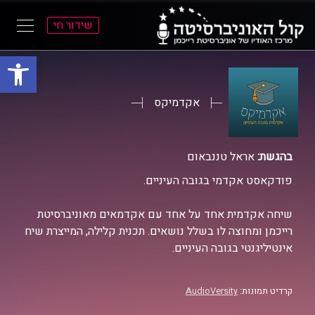
שידור חי
פתח סרגל
ל
ל
תוכן
תפריט
ראשי
ראשי
אקדמיקס
בהגשת:
אראל טננבאום
פודקאסט אקדמי בגובה העיניים.
שיחה אקדמית אחד על אחד עם אקדמאים מאוניברסיטת
רייכמן ומחוצה לו בשלל נושאים. תכנית קלילה, המייצרת שיח
אינטיליגנטי בגובה העיניים.
קרדיט תמונות:
AudioVersity