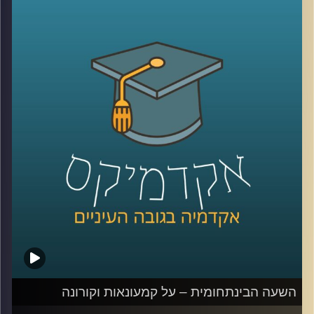
את תחום המשפט החוקתי, הגיע לדבר על
סוגיות נבחרות ממחקריו
.
מוזמנים להצטרף אלינו לשעה מרתקת בה נדבר
על המצב המשפטי בשטחים הכבושים, על
הטשטוש בין הצבא למשטרה, האפלייה של
ערביי ארץ ישראל, והגבלת חופש הביטוי
בישראל בשנים האחרונות בכלל, ובתקופת
הקורונה בפרט
.
קרדיט תמונות:
AudioVersity
השעה הבינתחומית – על קמעונאות וקורונה