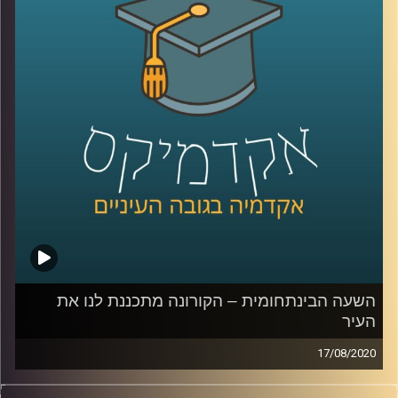
פוליטית מביה"ס ברוך איבצ'ר לפסיכולוגיה
באוניברסיטת רייכמן, מספר על מחקרים שונים
שמראים כי אנחנו חייבים גם ימין וגם שמאל,
ושבעצם גם כל אחד מהצדדים הפוליטיים מבין
את זה
.
קרדיט תמונות:
AudioVersity
השעה הבינתחומית – הקורונה מתכננת לנו את
העיר
17/08/2020
הקורונה מביאה איתה הרבה מאוד הזדמנויות