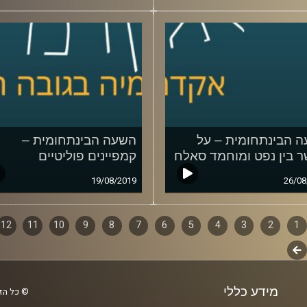
 הבינתחומית – על
השעה הבינתחומית –
 בין נפט ומוחמד סאלח
קמפיינים פוליטיים
19/08/2019
26/08
1
ף
2
3
4
5
6
7
8
9
10
11
12
לשלב
ם
הבא
מידע כללי
© כל הזכ