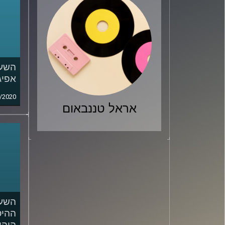
השעה
אפיג
/2020
אראל טננבאום
השעה
ההיס
היהו