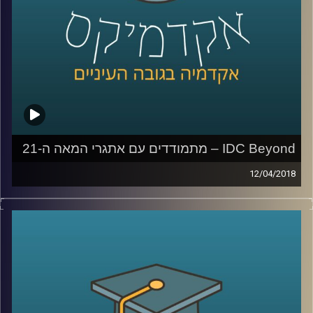
IDC Beyond – מתמודדים עם אתגרי המאה ה-21
12/04/2018
IDC Beyond
היא תכנית ייחודית ששמה לה
למטרה להתמודד עם האתגרים הגלובליים
שעומדים בפני האנושות במאה ה-21
.
עמיר לבקוביץ', מנהל התכנית, ורחל בן שושה,
בוגרת המחזור הראשון, מספרים על תהליכי
העבודה – החל מלימוד הבעיות בתחומים