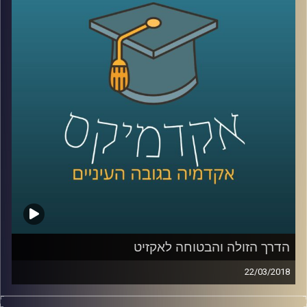
ד"ר מעוז רוזנטל על אופן התמרון של סדר היום
הפוליטי ועל האנשים שבאמת מחליטים האם
ראש ממשלה מכהן ימשיך בתפקידו
קרדיט תמונות:
AudioVersity
הדרך הזולה והבטוחה לאקזיט
22/03/2018
את הכותרות על חברות סטארטאפ שנמכרות