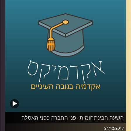
הופך את העיר לזירה תוססת של ארבעה ימים בהם משולבת
ועידת יום שתעסוק בנושאים החמים והרלוונטיים ביותר
בתעשייה ופסטיבל לילה שיתפרס בעשרות מועדונים ברחבי
העיר. אדם יחיאל ויוליה עזריה על עלייתה של המוזיקה
האלקטרונית למרכז הבמה, על מקומה של התעשייה בארץ ועל
האורחים שיגיעו מרחבי העולם
קרדיט תמונות:
AudioVersity
השעה הבינתחומית -פני החברה כפני האסלה
24/12/2017