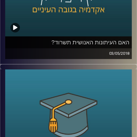
האורבני הצפוף למקום שטוב יותר לחיות בו
.
קרדיט תמונות:
AudioVersity
האם העיתונות האנושית תשרוד?
03/05/2018
ראיון מיוחד עם נעם למלשטריך-לטר לרגל צאת
ספרו החדש "עיתונאות רובוטית – האם
העיתונות האנושית תשרוד?". לאן מועדות פניה
של העיתונות בעידן הבינה המלאכותית? כיצד
האופן שבו אנו צורכים מידע מעצב מחדש את
הסיפור העיתונאי ולמה עדיף לשלוח רובוט
לסקר שדה קרב מדמם
?
קרדיט תמונות:
AudioVersity