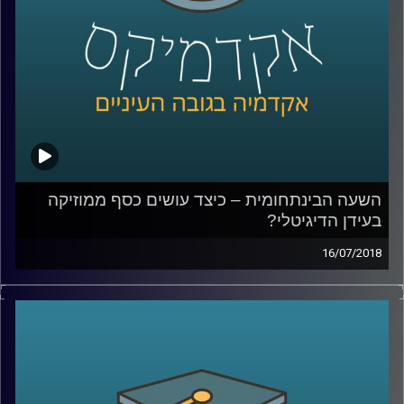
קרדיט תמונות:
AudioVersity
השעה הבינתחומית – כיצד עושים כסף ממוזיקה
בעידן הדיגיטלי?
16/07/2018
המעבר של תעשיית המוזיקה לעידן הדיגיטלי
טומן בחובו שינויים רבים הקשורים לאופן
היצירה, ההפקה, ההפצה והצריכה. עו"ד לאנה
נחאס מסבירה כיצד ניתן לשמור על זכויות
מוזיקאים בעידן של סימפולים, מדוע ספר