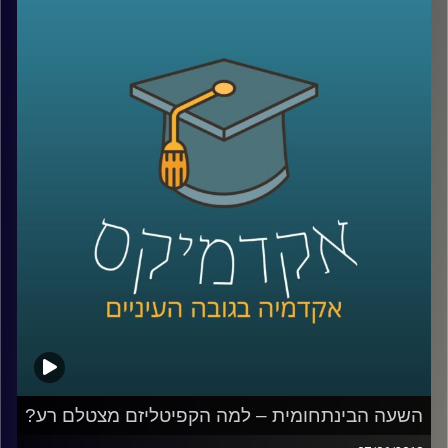
בעלי הון ושלל אינטרסים שזורים במשחקים
שמרתקים אליהם מיליוני צופים ברחבי העולם.
ד"ר יאיר גלילי עושה סדר בקשר שבין פוליטיקה
לכדורגל וסוקר את ההיסטוריה הדרמטית של
משחקי הגביע העולמי
.
קרדיט תמונות:
AudioVersity
השעה הבינתחומית – למה הקפיטליזם מצטלם רע?