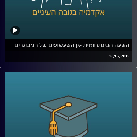
השעה הבינתחומית -גן השעשועים של המבוגרים
26/07/2018
ד"ר דנה פרג מתארת את השינויים הדרמטיים
שעברו על שוק העבודה בעשורים האחרונים
ומסבירה כיצד זה קשור לחוזה הפסיכולוגי הקיים
בין המעסיק למועסק, וגם: מדוע חבורת יפנים
שיתחילו לעבוד במשרד בתל אביב לא שונים
בהרבה מחבורת צעירים בני העיר שגדלו אי שם
בשנות ה-90
?