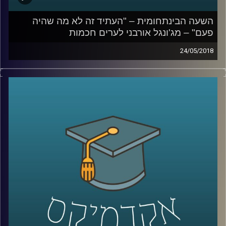
השעה הבינתחומית – "העתיד זה לא מה שהיה
פעם" – מג'ונגל אורבני לערים חכמות
24/05/2018
העידן הנוכחי מביא עמו נהירה אנושית אדירה
למגורים בעיר – עד כדי כך שבשנת 2050 שני
שלישים מאוכלוסיית העולם יגורו בערים. אם לא
ניערך כראוי ליום הזה אנו עלולים למצוא עצמנו
בתרחיש אימים של אלימות גואה ברחובות
ומובלעות פשיעה
.
פרופ' יואב יאיר מסביר כיצד יש להתמודד עם
האתגרים הללו ומפרט על המדד לערים חכמות
שפיתח וכיצד באמצעות שילוב של טכנולוגיה,
חדשנות וחינוך נוכל להפוך ביחד את הג'ונגל