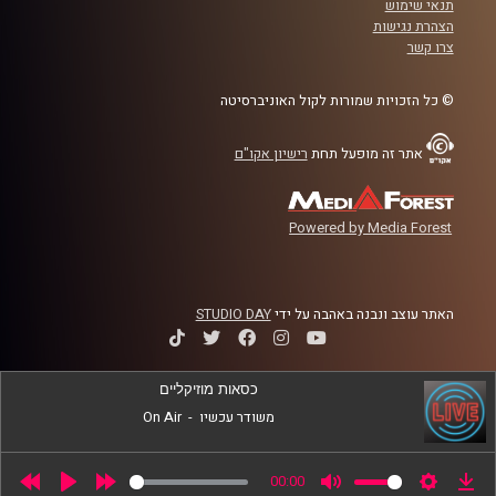
תנאי שימוש
קרדיט תמונות:
AudioVersity
הצהרת נגישות
צרו קשר
© כל הזכויות שמורות לקול האוניברסיטה
אתר זה מופעל תחת
רישיון אקו"ם
Powered by Media Forest
האתר עוצב ונבנה באהבה על ידי
STUDIO DAY
כסאות מוזיקליים
משודר עכשיו
-
On Air
00:00