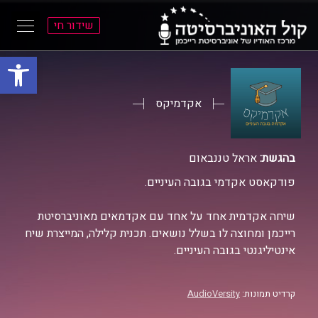
שידור חי
פתח סרגל
ל
ל
תוכן
תפריט
ראשי
ראשי
אקדמיקס
בהגשת:
אראל טננבאום
פודקאסט אקדמי בגובה העיניים.
שיחה אקדמית אחד על אחד עם אקדמאים מאוניברסיטת
רייכמן ומחוצה לו בשלל נושאים. תכנית קלילה, המייצרת שיח
אינטיליגנטי בגובה העיניים.
קרדיט תמונות:
AudioVersity