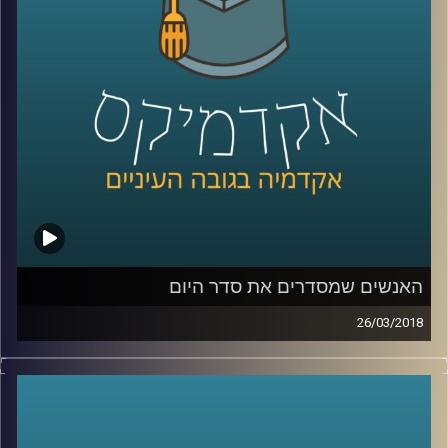
השונים, דרך מפגש עם המנטורים ועד למוצר
הסופי והמפגש עם המשקיעים
קרדיט תמונות:
AudioVersity
האנשים שמסדרים את סדר היום
26/03/2018
כיצד הצליח אריק שרון, בניגוד גמור לאג'נדה
בשמה הוא רץ, לגייס רוב פליטי לביצוע תכנית
ההתנתקות? ואיך הצליחה מפלגת שינוי להפוך
את השיח על הרבנות הראשית לשיח כלכלי?