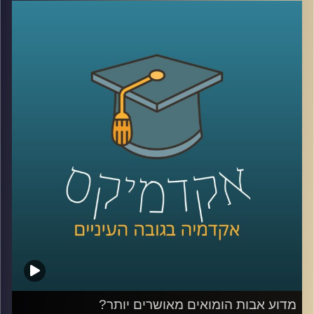
בסכומים אסטרונומיים כבר התרגלנו לראות,
אבל מה באמת עומד מאחורי סיפורי ההצלחה
הללו? ד"ר יוסי מערבי חושף את הנתונים
שמאחורי התעשייה, מפרק את המושגים
'יצירתיות' ו'חדשנות' כמרכיבים בהצלחה ומסביר
מהי הדרך היעילה לעשות סטארטאפ בלי
לשבור את החסכונות
קרדיט תמונות:
AudioVersity
מדוע אבות הומואים מאושרים יותר?