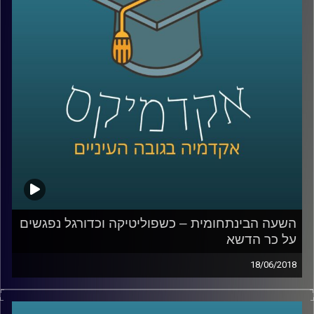
החוקים מזניח את המוזיקה האלקטרונית וגם –
לאן לדעתה צועדת התעשייה בעידן שלך
סטרימינג
?
קרדיט תמונות:
AudioVersity
השעה הבינתחומית – כשפוליטיקה וכדורגל נפגשים
על כר הדשא
18/06/2018
משחקי המונדיאל טומנים בחובם הרבה מעבר
למה שמתרחש על כר הדשא – פוליטיקאים,