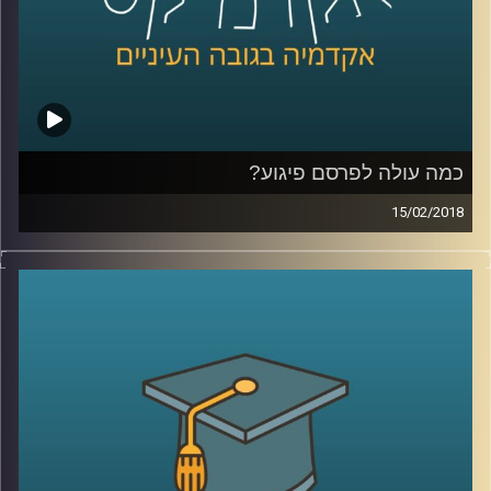
קרדיט תמונות:
AudioVersity
כמה עולה לפרסם פיגוע?
15/02/2018
מה אתם יותר זוכרים, את התמונה של מטוסי
נוסעים פוגעים בבנייני התאומים ומחריבים
אותם עד היסוד, או את הקמפיין של חברת קוקה
קולה באותה השנה? מבט על ארגוני הטרור כעל
מותגים מסחריים שופך אור על יחסי הטרור
והמדיה, יחסים שבגינם זוכים ארגוני הטרור
לשטחי פרסום אדירים שמקדמים באופן ישיר
את המטרות שלהם
.