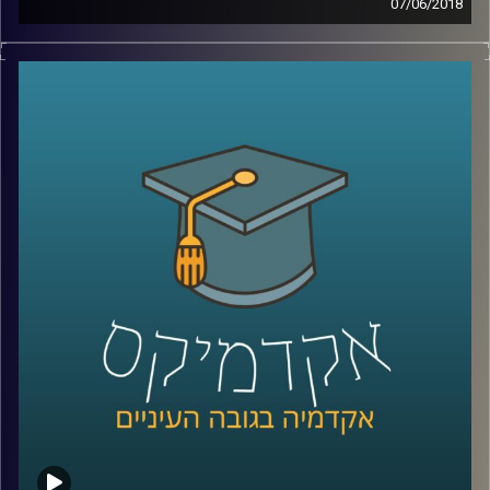
07/06/2018
השיח הכלכלי המתווך על ידי הפוליטיקאים
והתקשורת מוטה פעמים רבות ומונע מתוך
אג'נדה ואינטרסים שלא תמיד מעוגנים בעובדות.
פרופסור עומר מואב מנפץ מיתוסים על השיטה
הקפיטליסטית, מסביר מדוע לדעתו זו הדרך
היעילה ביותר לדאוג לרווחת החלשים וגם כיצד
באמת אפשר לצמצם את הפקקים בכביש
?
קרדיט תמונות:
AudioVersity