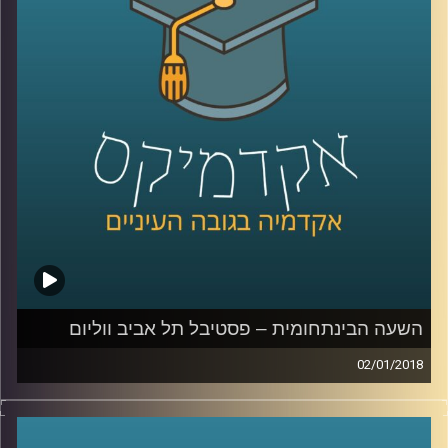
שולחים ארגונים אלו מחבלים שהופכים את
מרכזי הערים לשדה קרב מדמם. ד"ר מורן ירחי
עומדת על מאפייני שדה הקרב החדש, על
הזירות הנוספות שהתווספו למלחמה המסורתית
וכיצד הפך השיקול התדמיתי ללא פחות חשוב
מהמהלכים הטקטיים בשטח
.
קרדיט תמונות:
AudioVersity
השעה הבינתחומית – פסטיבל תל אביב ווליום
02/01/2018
מקומה של המוזיקה האלקטרונית כבר לא מזמן רק במרתפים
חשוכים ובבמות האנדרגראונד, היא מתפתחת ללא הרף, חוצה
ז'אנרים ומטשטשת גבולות מוזיקליים. פסטיבל תל אביב ווליום