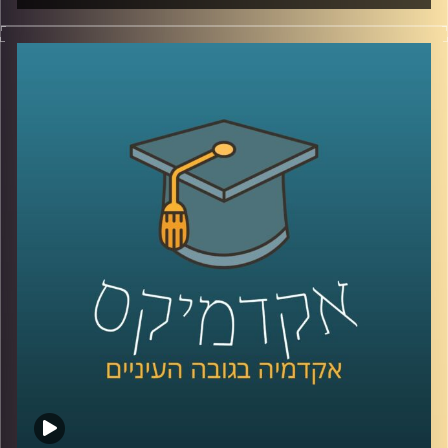
כשני מיליארד בני אדם בעולם סובלים ממחסור
בבתי שימוש זמינים וראויים בקרבת הבית
שלהם, אומנם הנושא לא מקבל תשומת לב
ציבורית, אך לפי האו"ם מאות אלפי בני אדם
משלמים בחייהם כתוצאה מהמשבר הסניטרי
החמור. תמר עקוב על המסע שלה בהודו, שם
חקרה לעומק את הסוגיה ועמדה על פתרונות
אפשריים, וגם כיצד בעיות של שוויון, מגדר,
תרבות ופערים כלכליים משתקפים בבתי
השימוש שלנו
.
קרדיט תמונות:
AudioVersity