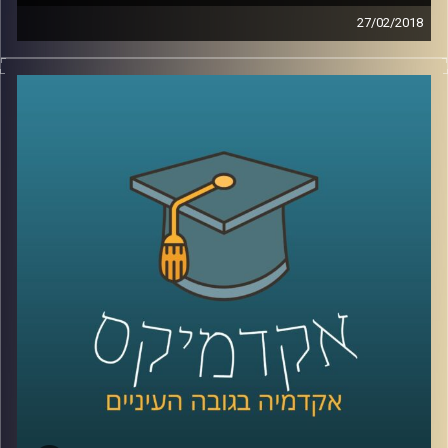
27/02/2018
מחקרים מצביעים על כך שאבות הומואים
מאושרים יותר מאבות רגילים במה שקשור לחיי
ההורות שלהם. ד"ר גבע שנקמן מצביע על
הסיבות לכך, מתאר מודלים נוספים של
משפחה ומסביר כיצד הם קשורים ל"פרדוקס
ההורות
"
קרדיט תמונות:
AudioVersity