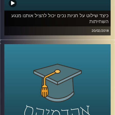
כיצד שילוט על חניות נכים יכול להציל אותנו מנגע
השחיתות
20/02/2018
נגע השחיתות הפך לממאיר במחזותינו ומהווה
איום קיומי על המשטר הדמוקרטי.
פרופסור
שחר איל
עומד על ההנמקות שהובילו
את אין סוף החשודים, הנחקרים והמואשמים
בפרשות שחיתות שונות לבצע את מעשיהם ואיך
הם בכל זאת הצליחו לשכנע את עצמם
שכוונותיהם חיוביות? בנוסף מציג איל את
המודל המשולש למלחמה במחלה ציבורית זו
.
.