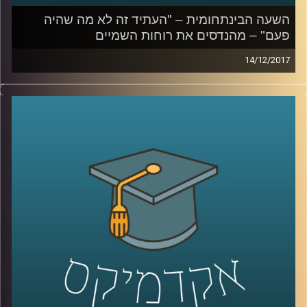
השעה הבינתחומית – "העתיד זה לא מה שהיה
פעם" – מהנדסים את רוחות השמיים
14/12/2017
כשהמלחמה בהתחממות הגלובלית לא בהכרח
מניבה פירות יש כאלה שכבר חושבים על הצעד
הבא – הנדסה אנושית של האקלים על פני כדור
הארץ. פרופסור יואב יאיר על המיזמים הנועזים
והמגלומניים ביותר בתחום. החל מצביעת
הכבישים והמדרכות בלבן דרך דישון
האוקיינוסים ועד זריעת נחילים של לווינים בחלל
שישמשו כתריס מבוקר מפני קרני השמש
קרדיט תמונות:
AudioVersity