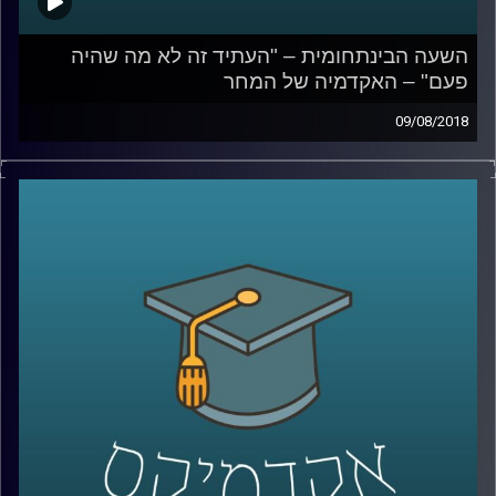
השעה הבינתחומית – "העתיד זה לא מה שהיה
פעם" – האקדמיה של המחר
09/08/2018
עשרות סטודנטים יושבים עם הלפטופים הפתוחים מול
המרצה באוניברסיטה, למראית עין ניתן לחשוב שהם מסכמים
אותו בשקיקה אבל למען האמת – כנראה שרובם גולשים
בפייסבוק או קונים באיביי. פרופסור יואב יאיר מכיר את
המציאות הזו מקרוב, שבה שיטת הלימוד הקלאסית הולכת
ומאבדת מהרלוונטיות שלה, הקשב יורד וכך גם היכולת
להתעמק. הוא עומד על הסיכונים הקיימים בחברה המתחנכת
לרדידות ובורות, מפרט כיצד ניתן להתאים את שיטות הלימוד
למציאות של היום וגם מסביר מדוע הוא דווקא מתרגש
מהתקופה הנוכחית אותה הוא מזהה כרנסאנס של האקדמיה.
קרדיט תמונות:
AudioVersity