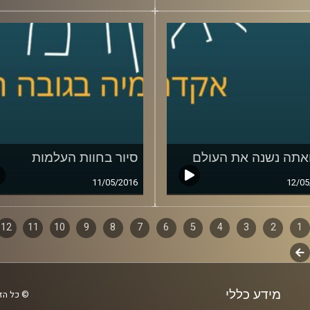
ואתה נשנה את העולם
סיור בחוות העלמות
11/05/2016
12/05
1
ף
2
3
4
5
6
7
8
9
10
11
12
לשלב
ם
הבא
מידע כללי
© כל הזכ