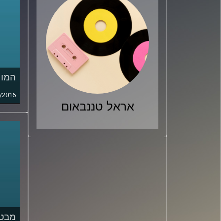
המוח
/2016
אראל טננבאום
מבט 