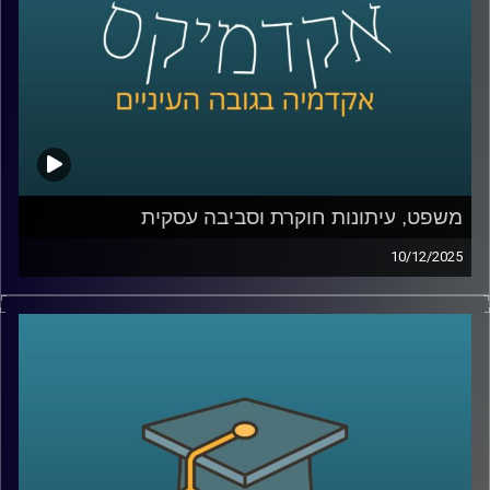
משלבת מדע, טכנולוגיה וחדשנות רפואית ומביאה איתה חזון
ברור לעתיד שבו רפואה מותאמת אישית תהיה חלק מהמציאות
של כולנו
קרדיט תמונות:
AudioVersity
משפט, עיתונות חוקרת וסביבה עסקית
10/12/2025
לפעמים, הסיפורים הגדולים ביותר על אחריות תאגידית
מתחילים במסמך משפטי.
בשנות ה־80, ענקית הכימיקלים DuPont גילתה שחומר שבו
היא משתמשת בייצור טפלון עלול לגרום למומים מולדים
ולזהם מקורות מים. במקום לעצור, היא הכפילה את הייצור.
הסיפור הזה, שנחשף שנים אחר כך בזכות אלפי מסמכים