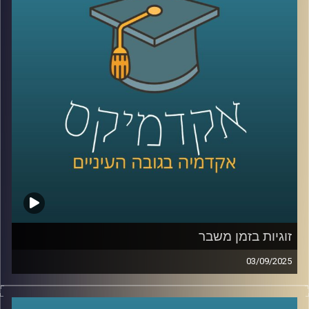
נדבר על Dr. IFRS ככלי שמתרגם תקנים לתשובות מהירות
ומדויקות, על האופן שבו ה-AI משנה את תפקידי רואי החשבון
ומנהלי הכספים. נצלול למטרות המכון החדש, מחקר יישומי
שמחבר אקדמיה ושוק ההון, פיתוח סטנדרטים לבקרה על
מודלים, והכשרת דור מקצועי שמבין נתונים וטכנולוגיה. נשאל
איך סטודנטים צריכים להתכונן כבר עכשיו, ואיך שוק העבודה
יתאים את ההכשרות, הגיוס והקריירה לעידן החדש.
קרדיט תמונות:
AudioVersity
זוגיות בזמן משבר
03/09/2025
בשנים האחרונות נדמה שהחיים בוחנים אותנו שוב ושוב,
מגפה עולמית, משברים כלכליים, מציאות ביטחונית לא יציבה,