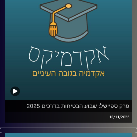
מנהלים ומשקיעים בארץ ובעולם. היא גם מחברת הספר Your
Core-4, שמתאר את ארבעת העוגנים הקריטיים להצלחת
מיזמים וגם של מדינות.
במהלך הפרק נצלול לתוך תהליכי צמיחה, בניית חזון, ניהול
בתקופות של אי-ודאות, יציאה מנקודת מבט של הישרדות
לצמיחה והשוק של 2026
קרדיט תמונות:
AudioVersity
פרק ספיישל: שבוע הבטיחות בדרכים 2025
13/11/2025
מאז תחילת מלחמת חרבות ברזל, מדינת ישראל ספגה אובדן
עצום – 1,988 הרוגים מאז ה-7 באוקטובר 2023. אבל בתוך