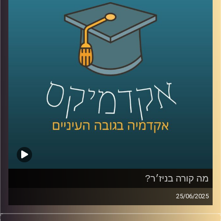
בתשתיות טרור הנתמכות בידי פקיסטן. והמתיחות בין שתי
המעצמות הגרעיניות שוב עלתה מדרגה.
במקביל, הודו מוצאת את עצמה במצב גיאופוליטי מורכב. היא
שואפת לשמור על יחסים טובים עם מדינות כמו ארה”ב ורוסיה,
לצד קשרים עם מדינות כמו איראן וערב הסעודית. ישראל, בתור
שותפה אסטרטגית, מספקת להודו סיוע בטחוני, כולל מידע
ונשק, במיוחד בתחום הלוחמה בטרור.
כדי להבין את הדינמיקות המורכבות הללו, אני שמחה להציג את
נינה סלמה, מומחית למדיניות חוץ מאוניברסיטת רייכמן, שתסייע
לנו להבין את הסכסוך ההודי-פקיסטני, את השפעתו על האזור,
ואת האינטרסים של מדינות כמו ישראל וסין.
קרדיט תמונות:
AudioVersity
מה קורה בניז׳ר?
25/06/2025
הסאהל, אזור במערב אפריקה, כמעט ולא מקבל תשומת לב