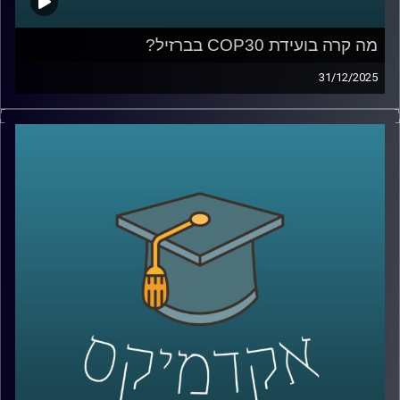
מה קרה בועידת COP30 בברזיל?
31/12/2025
ועידת האקלים COP30, שהתקיימה לאחרונה בברזיל, הסתיימה
עם הרבה כוונות טובות – אבל גם עם תחושת החמצה. למה
העולם מתקשה להגיע להסכמות מחייבות, מה זה אומר על
העתיד האקלימי שלנו, ואיך המדע רואה את הפער בין נתונים
למציאות פוליטית?
בפרק הזה של אקדמיקס אנחנו מארחים את פרופ’ יואב יאיר,
ראש החטיבה לניהול סיכוני האקלים וחבר סגל בבית הספר
לקיימות מייסודן של החברה לישראל, כיל ובזן באוניברסיטת
רייכמן. פרופ’ יאיר הוא חוקר מוביל במדעי האטמוספירה
והחלל, שמתמחה בסופות ברקים, שדוני ברקים, חשמל
אטמוספירי והשפעות השמש על האקלים.
בשיחה נצלול מהפסגות הבינלאומיות של COP30 אל מחקרי