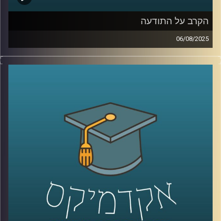
הקרב על התודעה
06/08/2025
בזמן האחרון הרבה מאיתנו מוצאים את עצמנו קמים באמצע
הלילה בגלל ירי של טיל אחד מתימן, איראן או עזה. טיל בודד,
בלי מתקפה רחבה, בלי סבב. רק אזעקה, שקט, ותהייה: למה
עכשיו? מה זה משרת?
בפרק הזה של “אקדמיקס” אני משוחחת עם ד”ר ערגה אטד,
מרצה וחוקרת בעיצוב התנהגות ושכנוע באוניברסיטת רייכמן
נדבר על מה שלא תמיד רואים: הקרב על התודעה.
איך מספרים סיפור בזמן מלחמה? מה ההבדל בין הסברה
ממשלתית לאזרחית? איך פסיכולוגיה ובינה מלאכותית נכנסים
לתוך שדה הקרב הדיגיטלי? ומה התפקיד של ערוצים כמו
אל-ג’זירה בעיצוב דעת הקהל?
קרדיט תמונות:
AudioVersity