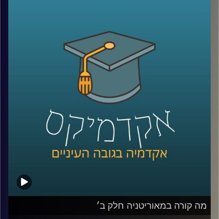
המספרים האדירים האלה מסתתרת עוד מלחמה שקטה, כמעט
שקופה: כמעט 900 אזרחים ישראלים נהרגו בתאונות דרכים
באותה התקופה.
כן, בזמן שאנחנו מדברים על ביטחון לאומי, אנחנו מפסידים
בקרב אחר – על חיינו בכבישים.
רק השנה, 388 בני אדם נהרגו בתאונות דרכים, נתון שממצב
את שנת 2025 כאחת השנים הקטלניות ביותר בעשורים
האחרונים, עם עלייה של 6% לעומת השנה שעברה, ושיא שלילי
שלא נראה מאז 2005.
והנתון הקשה ביותר? אחד מכל ארבעה הרוגים הוא נהג צעיר,
לרוב בן 18 עד 24 – בדיוק בגיל הסטודנטים שלנו.
כדי לדבר על זה באמת ולא רק על המספרים, אלא גם על
האנשים מאחוריהם, הגיעו היום לאולפן שני אורחים מעוררי
השראה:
גלי שחר אפרת, מנכ״לית FORE לימודי חוץ, הכשרת מנהלים
ובית הספר להייטק וAI של Google ואוניברסיטת רייכמן,
שאיבדה את בתה שחר בת תשעה חודשים בתאונת דרכים,
מה קורה במאוריטניה חלק ב׳
ומאז הקדישה את חייה למאבק בתאונות, להרצאות ולהעלאת