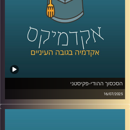
האורח שלי היום הוא אביב בר זוהר, דוקטורנט בבית ספר רדזינר
למשפטים באוניברסיטת רייכמן, המקדיש את מחקרו לנושא
החם והמורכב של רובוטים קטלניים בשדה הקרב, תוך בחינת
החוקיות, המוסריות ומידת מעורבות האדם בהפעלתם. אביב
מביא עמו שילוב ייחודי של ניסיון משפטי, צבאי וטכנולוגי: הוא
בוגר מצטיין במשפטים ובמנהל עסקים, שירת כ-25 שנה בחיל
האוויר והיום משמש כמומחה בתחום הרחפנים וניהול המרחב
האווירי במיזם הרחפנים הלאומי.
קרדיט תמונות:
AudioVersity
הסכסוך ההודי-פקיסטני
16/07/2025
ב-22 באפריל 2025, אירע פיגוע טרור קטלני בעיירת הנופש
שבחבל קשמיר, בו נרצחו 26 בני אדם. הפיגוע, שנחשב
לקטלני ביותר נגד אזרחים בהודו מאז מתקפת הטרור במומבאי
ב-2008, הוביל את הודו לפתוח במבצע צבאי שנועד לפגוע