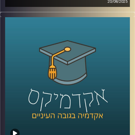
20/08/2025
בארה״ב תמיד תמכו בישראל, אבל האם זה עדיין נכון? ואיך
קרדיט תמונות:
AudioVersity
נראית התמיכה הזו בעידן של קיטוב פוליטי, שינויי דור ותחושת
מיאוס ממלחמות?
בפרק הזה של אקדמיקס אנחנו בודקים האם הברית עם
הציבור האמריקאי עדיין מחזיקה או שהגיע הזמן לחשב מסלול
מחדש.
האורח שלנו הוא פרופ’ אמנון כוורי, פרופסור חבר וראש המכון
לחירות ואחריות בבית ספר לאודר לממשל ודיפלומטיה
באוניברסיטת רייכמן, שמסביר למה דווקא עכשיו חשוב לבחון
מחדש את יחסי ישראל–ארה״ב – ומה זה אומר על העתיד שלנו
פה?
קרדיט תמונות:
AudioVersity