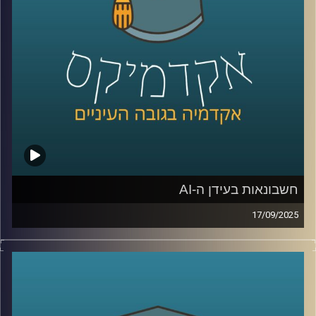
בכלכלה בתוכנית המשותפת של הטכניון ואוניברסיטת חיפה.
היא מתמחה בהערכה כלכלית של המגוון הביולוגי, שירותי
המערכת האקולוגית הימית והיבשתית, ובפיתוח מודלים
חדשניים לקבלת החלטות רציונלית ומקיימת.
אז איך מתמחרים את שוויו של עץ? מה הקשר בין נחלים, פחמן
ומסים? ולמה דווקא ישראל תופסת טרמפ על המאמץ העולמי
נגד משבר האקלים?
קרדיט תמונות:
AudioVersity
חשבונאות בעידן ה-AI
17/09/2025
כולנו מרגישים איך ה-AI משנה מקצועות מבפנים, אבל מה
קורה כשהוא נוגע בליבת שפת העסקים, החשבונאות: היום
באקדמיקס זכיתי לארח את שלומי שוב, ראש החוג לחשבונאות
באוניברסיטת רייכמן, סגן דיקן בית ספר אריסון למנהל עסקים,
וראש מכון הפניקס לחקר שוק ההון.