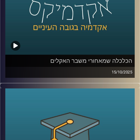
קרדיט תמונות:
AudioVersity
הכלכלה שמאחורי משבר האקלים
15/10/2025
בפרק של היום נדבר על אחת הסוגיות הדחופות והמשפיעות
ביותר של ימינו, משבר האקלים, אבל מזווית כלכלית. כי מאחורי
השיח על התחממות גלובלית, הפסקות חשמל, גלי חום או
הצפות, מסתתרת גם שאלה של כסף (והרבה ממנו), תכנון,
ואחריות ציבורית.
היום זכיתי לארח את ד”ר שירי צמח שמיר – חוקרת ומרצה
מובילה בתחום כלכלת הסביבה, בעלת תואר שני ודוקטורט