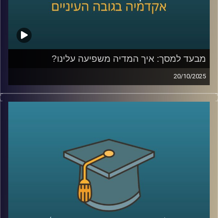
מבעד למסך: איך המדיה משפיעה עלינו?
20/10/2025
בפרק של היום היום נבחן איך מדיה מעצבת רגשות, עמדות
והרגלים של צעירים (ומבוגרים), עם דגש על דימוי גוף, מיניות,
יחסים חברתיים עם דמויות אהובות והשלכות לבריאות הציבור.
זכיתי לארח את פרופ׳ קרן צור איל, מרצה בכירה בבית הספר
סמי עופר לתקשורת וחוקרת תכני והשפעות מדיה, זוכת מענקי
ה-ISF בתחום מדיה, מיניות ודימוי גוף.
אז מה מראים המחקרים האמפיריים, אילו תהליכים קוגניטיביים
וחברתיים פועלים בעת חשיפה לתכנים, ומה תובנות פרקטיות
הורים ומורות יכולים לאמץ כדי לטפח שימוש מדיה בריא?
ננפץ כמה מיתוסים ונאיר גם את הצד הטוב של המדיה