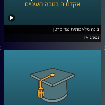
חלל שבוחנים את כדור הארץ מגובה של מאות קילומטרים,
כולל ניסויי החלל עם אילן רמון ז״ל ואיתן סטיבה. נדבר על מה
למדנו מהחלל על שינויי אקלים, איך מנהלים סיכוני אקלים
בעולם של חוסר ודאות, ומה התפקיד של ישראל, האקדמיה
והדור הצעיר בעשור הקרוב.
בינה מלאכותית נגד סרטן
17/12/2025
בפרק הזה אנחנו יוצאים למסע מרתק אל אחד התחומים
קרדיט תמונות:
AudioVersity
המתקדמים ביותר בעולם הרפואה, חקר הגנום והביולוגיה
החישובית. איך מחשבים ובינה מלאכותית עוזרים לנו להבין
מחלות מורכבות כמו סרטן? מהי ביופסיה נוזלית, ולמה היא
עשויה לשנות לחלוטין את הדרך שבה נאבחן ונעקוב אחרי
מחלות? ואיך פרויקט בינלאומי אדיר, שחקר את הגנומים של
סוגי סרטן שונים מכל העולם, יכול להציל חיים בעתיד הקרוב?
איתנו באולפן ד”ר מילאנה פרנקל־מורגנשטרן, מרצה בכירה
במכון סקוג’ן לביולוגיה סינתטית באוניברסיטת רייכמן, מומחית
בעלת שם עולמי בגנומיקה וביולוגיה חישובית, שחתומה על
למעלה מ־80 מאמרים מדעיים וצוטטה מעל 9,500 פעמים. היא