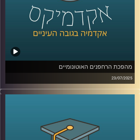
קרדיט תמונות:
AudioVersity
מהפכת הרחפנים האוטונומיים
23/07/2025
רחפן לוחם שמזהה, בוחר ותוקף מטרה בלי התערבות של אף
אדם. האם זו כבר המציאות? והאם זה בכלל חוקי? בפרק של
היום אנחנו חוקרים את עולם הנשק האוטונומי הקטלני,
רחפנים שמקבלים החלטות של חיים ומוות. מה קורה כשהבינה
המלאכותית פוגשת את המשפט הבינלאומי, ומה תפקידו של
האדם, אם בכלל, בתוך מעגל ההפעלה.