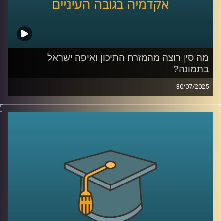
מה סין רוצה מהמזרח התיכון ואיפה ישראל
בתמונה?
30/07/2025
בזמן שבישראל עוד מתלבטים איך ייראה “היום שאחרי” בעזה,
סין כבר פועלת: מתווכת, מגשרת, ולפעמים גם מחליטה. היא
עושה את זה בלי חיילים, בלי סנקציות אבל עם חזון ברור לאזור
ועמדה גיאופוליטית שהולכת ומתבססת.
בפרק הזה של אקדמיקס, זכיתי לארח את ד”ר גדליה אפטרמן,
ראש תכניות ישראל–אסיה במכון אבא אבן לדיפלומטיה,
דיפלומט לשעבר בבייג’ינג וד”ר לפילוסופיה שיעזור לנו לנסות
ולהבין מה סין רוצה מאיתנו? מה החזון שלה למזרח התיכון?
למה היא מגיבה בעמימות כשהחמאס תוקף ואיך ישראל יכולה
(אם בכלל) להשפיע על היחסים איתה