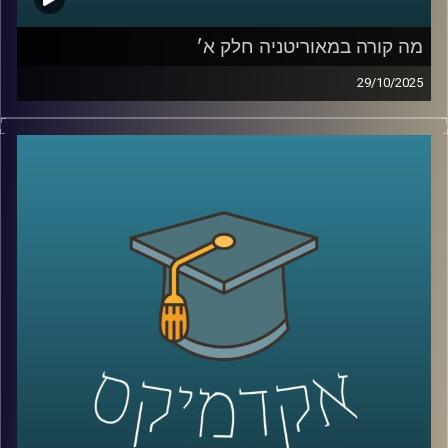
מה קורה במאוריטניה חלק א׳
29/10/2025
מאוריטניה יושבת על קו התפר בין מדבר הסהרה לאוקיינוס
האטלנטי, מדינה עצומת שטח ומעט תושבים, איסלאם וזהות
שנוצרה ממסלולי סחר והגירה עתיקים; בשנים האחרונות היא
מושכת תשומת לב עולמית בזכות גז ימי ומכרות ברזל וזהב,
תפקידה בצירי ההגירה לאירופה, ומדיניות חוץ שמדברת עם
וושינגטון ואירופה, עם המפרץ, סין וטורקיה. היא מוצגת כ״אי
של יציבות״ בסאהל הסוער, אך מאחורי הכותרת מסתתרים
פערים חברתיים ואתגרי משילות. היום ננסה להבין אם זו יציבות
אמיתית או מיתוס, ומה המשמעות שלה לישראל.
נמצא איתנו השגריר ד״ר חיים קורן מבית הספר לאודר לממשל,
דיפלומטיה ואסטרטגיה באוניברסיטת רייכמן, לשעבר שגריר
ישראל במצרים ובדרום סודן.
קרדיט תמונות:
AudioVersity