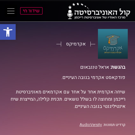
שידור חי
פתח סרגל
ל
ל
תוכן
תפריט
ראשי
ראשי
אקדמיקס
בהגשת:
אראל טננבאום
פודקאסט אקדמי בגובה העיניים.
שיחה אקדמית אחד על אחד עם אקדמאים מאוניברסיטת
רייכמן ומחוצה לו בשלל נושאים. תכנית קלילה, המייצרת שיח
אינטיליגנטי בגובה העיניים.
קרדיט תמונות:
AudioVersity