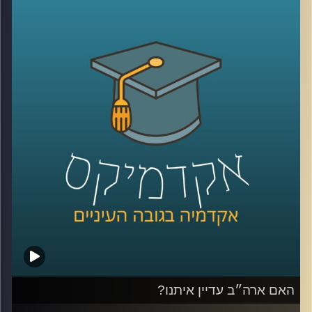
ומלחמה שממשיכה להכתיב את סדר היום שלנו. בתוך כל
הטלטלה הזו, הזוגיות שלנו, המקום שאמור להיות העוגן והבית
הבטוח מוצאת את עצמה לא פעם תחת מבחן מתמשך
היום ב”אקדמיקס” ננסה להבין מה גורם לזוגות לא רק לשרוד
את התקופות האלה, אלא אפילו לצמוח מהן.
לשם כך הזמנתי את ד”ר רוני שוחט־פשדצקי, פסיכולוגית
קלינית בכירה ומדריכה מוסמכת בפסיכותרפיה
ופסיכו־דיאגנוסטיקה, בעלת דוקטורט מאוניברסיטת בר־אילן.
כיום היא מנהלת את הקליניקה לקהילה בביה”ס לפסיכולוגיה
ע”ש ברוך איבצ’ר ומשמשת כמרצה באוניברסיטת רייכמן,
ומתמחה בעבודה עם מבוגרים, מתבגרים וילדים. היא מוסמכת
בטיפול זוגי בשיטת EFT, ובעלת ניסיון עשיר במחקר, ניהול
קליניקות והכשרה בשיטות טיפול מגוונות.
דיברנו על יצירת “תקווה”, משברים חיצוניים ופנימיים, ועל
הכלים שיכולים לעזור לנו לשמור על קשר חזק ואוהב גם
כשכל מה שסביבנו מרגיש לא יציב
האם ארה״ב עדיין איתנו?