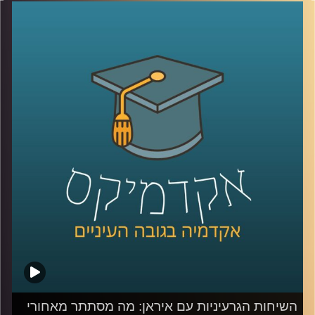
בתקשורת העולמית, אך מאורעות בו משפיעים על המפה
הגיאופוליטית. לאחר תקופה קצרה של יציבות דמוקרטית,
השלטון בניז’ר הופל בהפיכה צבאית. בניגוד להפיכות רבות
אחרות באזור בשנים האחרונות, הפעם תשומת הלב הגלובלית
דווקא כן ממוקדת בניז’ר, שכן היא הפכה לזירה שבה מצטלבים
כמה מהמאבקים הגדולים בעולם. המדינה, עשירה במשאבים
טבעיים וממוקמת באופן אסטרטגי, מה שהופך אותה לאבן
שואבת למעצמות כמו רוסיה, סין וארה”ב, שנאבקות על
השפעה באזור. בנוסף, איראן, שמחפשת להשיג אורניום
להמשך תוכנית הגרעין שלה, שמה עין על מאגרי האורניום
בניז’ר, מה שמגביר עוד יותר את המתח הגלובלי סביב המדינה.
אז מה קורה שם?
כדי לענות על השאלה המורכבת הזאת, הצטרף אליי היום
השגריר ד״ר חיים קורן, בית הספר לאודר לממשל, דיפלומטיה
ואסטרטגיה, אוניברסיטת רייכמן. שגריר ישראל הראשון לדרום
סודן ושגריר מצרים
קרדיט תמונות:
AudioVersity
השיחות הגרעיניות עם איראן: מה מסתתר מאחורי