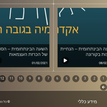
 הבינתחומית – הנחיית
השעה הבינתחומית – הסו
ות בקורונה
של הכרזת העצמאות
01/02/2021
08/02
1
ף
2
3
4
5
6
7
8
9
10
11
12
לשלב
ם
הבא
מידע כללי
© כל הזכ