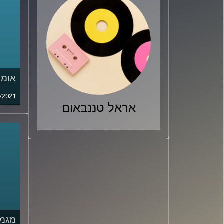
אומנ
/2021
אראל טננבאום
מגמו