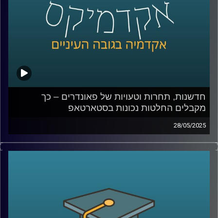
האם רובוט יכול לגרום לי לקנות משהו, או דווקא לגרום לי
להרגיש שייך? ואיפה עובר הקו בין טכנולוגיה שמשפרת את
חיינו לכזו שמעצבת אותנו מבלי שנרגיש
קרדיט תמונות:
AudioVersity
חדשנות, תחרות וטעויות של פאונדרים – כך
מקבלים החלטות נכונות בסטארטאפ
28/05/2025
מה קורה כשסטארטאפ נכנס לשוק תחרותי?
האם ניסיון קודם ומעורבות הפאונדרים תמיד עוזרים או
שלפעמים דווקא מגבילים?
ומה אפשר ללמוד מהחברות שלא “בזבזו משבר טוב”?
בפרק הזה של אקדמיקס אני מארחת את פרופ’ ניראון חשאי,
דיקן בית הספר אריסון למנהל עסקים באוניברסיטת רייכמן,