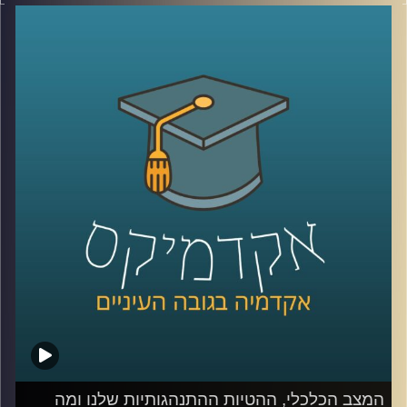
המשמעותיים מול האוכלוסייה הכללית אשר העמיקו במהלך
המשברים שחווינו כאן בשנים האחרונות, היא סוגיה מרכזית
המשפיעה על החוסן החברתי והכלכלי במדינת ישראל.
בנוסף לפגיעה בצמיחה במשק ובתוצר, לשיעורי התעסוקה
והפריון הנמוכים בקרב העובדים הערבים יש השלכות על רוב
היבטי החיים בחברה הערבית
כדי לדון בסוגיות הללו הצטרפה אלינו היום ד״ר מריאן תחאוכו,
חוקרת בכירה במכון אהרן למדיניות כלכלית בבית ספר טיומקין
לכלכלה – אוניברסיטת רייכמן, ועומדת בראש המרכז לחברה
הערבית.
קרדיט תמונות:
AudioVersity
המצב הכלכלי, ההטיות ההתנהגותיות שלנו ומה