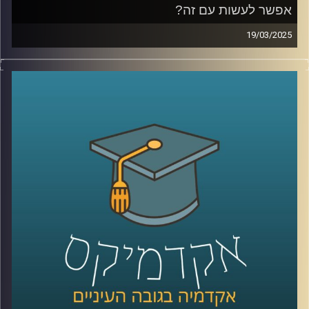
אפשר לעשות עם זה?
19/03/2025
כבר כמה שנים שאנחנו חיים בחוסר ודאות, מהקורונה, דרך
הרפורמה המשפטית ועד המלחמה הנוכחית, ואפשר לומר
שהדבר הכי ודאי הוא חוסר הוודאות עצמו. אבל דווקא
בתקופה כזו, כשמצב הכלכלה מתערער והגזירות מתהדקות,
הישראלים ממשיכים לצרוך, לפעמים אפילו יותר. למה זה
קורה? אילו הטיות פסיכולוגיות גורמות לנו להוציא כסף גם
כשאנחנו יודעים שזה לא בהכרח הדבר הנכון? איך חברות
וממשלות מנצלות את זה לטובתן, ומה אנחנו יכולים לעשות כדי
להתנהל כלכלית בצורה חכמה יותר, במיוחד כשנדמה שהכל
פועל נגדנו?
אז כדי לדבר על כל אלו ויותר הצטרפה אלינו פרופ׳ מורן אופיר,
חברת סגל בבית הספר הארי רדזינר למשפטים באוניברסיטת
רייכמן
קרדיט תמונות:
AudioVersity