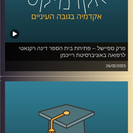
קרדיט תמונות:
AudioVersity
פרק ספיישל – פתיחת בית הספר דינה רקנאטי
לרפואה באוניברסיטת רייכמן
26/02/2025
אוניברסיטת רייכמן ממשיכה להתרחב ולהתבסס, והפעם עם
הקמת בית הספר לרפואה על שם דינה רקנאטי. כיום, רק 30%
מהרופאים בישראל למדו בארץ, ובית הספר החדש שואף לתת
מענה לצורך בהכשרת רופאים מקומיים.
באירוע הפתיחה התקיים טקס ה”חלוק הלבן”, המסמן את
תחילת הלימודים הקליניים של הסטודנטים ואת מחויבותם
לערכי הרפואה. במסגרת הטקס קיבלו הסטודנטים את חלוקי
הרופאים הלבנים ונשבעו לפעול על פי אתיקה מקצועית