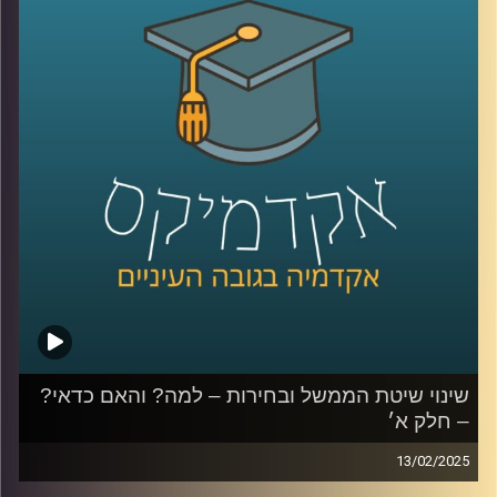
החדשה, אילו שינויים צריכים להיעשות ואפילו קצת על הרכבת
הקלה.
פרק נוסף עם ליאור אקרמן, ראש תחום החוסן הלאומי במכון
למדיניות ואסטרטגיה באוניברסיטת רייכמן, בכיר שב״כ לשעבר
ויו״ר מועצת העם החדשה.
קרדיט תמונות:
AudioVersity
שינוי שיטת הממשל ובחירות – למה? והאם כדאי?
– חלק א׳
13/02/2025
השנה וחצי האחרונות הציפו המון בעיות במערכת השלטונית