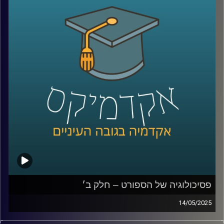
והאם ייתכן שכלכלה, חברה וסביבה לא עומדות בסתירה אלא
דווקא תלויות זו בזו?
במקביל, הבינה המלאכותית היוצרת נכנסת לעולמנו בקצב
מסחרר, ומציעה פתרונות טכנולוגיים פורצי דרך לאתגרים
סביבתיים וחברתיים.
אבל גם כאן ההתלהבות מלווה בחשש: מה ההשפעה של
האלגוריתמים על פרטיות, תעסוקה וצריכת אנרגיה?
האם מדובר במהפכה ירוקה או באשליה מסוכנת?
כדי לדבר על כל השאלות האלו, נמצא איתנו היום אחד הקולות
המובילים בישראל בכל מה שקשור ל-ESG, פיננסים ומנהיגות
ערכית:
יאיר אבידן, יו״ר הועדה המייעצת וראש פורום עמיתים במרכז
אריסון ל-ESG באוניברסיטת רייכמן, ולשעבר המפקח על
הבנקים שמאחוריו תפקידים מרכזיים בכלכלה הישראלית.
פסיכולוגיה של הספורט – חלק ב׳
14/05/2025
קרדיט תמונות:
AudioVersity