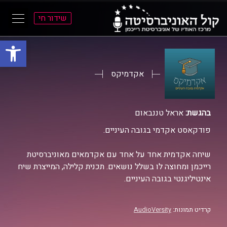
שידור חי
פתח סרגל
ל
ל
תוכן
תפריט
ראשי
ראשי
אקדמיקס
בהגשת:
אראל טננבאום
פודקאסט אקדמי בגובה העיניים.
שיחה אקדמית אחד על אחד עם אקדמאים מאוניברסיטת
רייכמן ומחוצה לו בשלל נושאים. תכנית קלילה, המייצרת שיח
אינטיליגנטי בגובה העיניים.
קרדיט תמונות:
AudioVersity