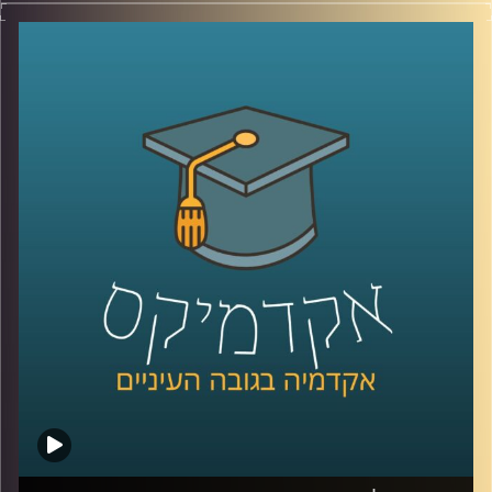
שלנו, בין אם בתשתיות,בריאות, רווחה ביטחון ובעצם בכלל
הסקטורים.
כך למשל בתחום החינוך, דוחות שונים של ה־OECD מצביעים
על כך שעל אף שתקציב החינוך הישראלי ואחוז בעלי ההשכלה
הגבוהה הוא מהגבוהים באירופה.
הצפיפות בכיתות היא מהגבוהות בעולם, הישגי התלמידים ושכר
המורים הם מהנמוכים בעולם המערבי.
בנוסף, מדינת ישראל בת ה-76 סובלת מחוסר יציבות שלטונית,
זוהי ממשלתינו ה-37, כלומר תחלופה של בערך כל שנתיים.
אז מה עושים? יש כאלו שסוברים שחייבים לשנות את השיטה,
שיטת הבחירות והשלטון.