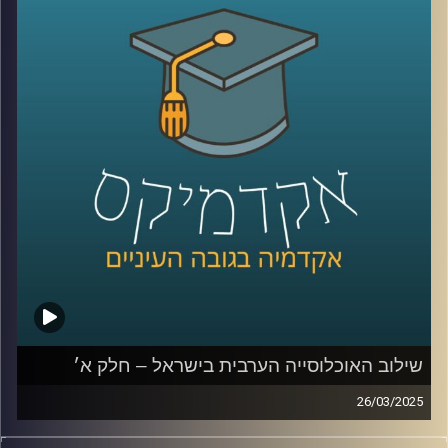
הערבית אל מול החברה הכללית גדולים?
בפרק הזה נדבר יותר על מוביליות חברתית, השכלה, מי הולך
ללמוד יותר גברים ערביים או נשים ערביות, למה פעם גבריים
ערביים למדו יותר והיום פחות, מהי החלטת החומש לחברה
הערבית
ולמה האוכלוסייה הערבית לא יודעת עברית?
שוב איתנו ד״ר מריאן תחאוכו, חוקרת בכירה במכון אהרן
למדיניות כלכלית בבית ספר טיומקין לכלכלה – אוניברסיטת
רייכמן, ועומדת בראש המרכז לחברה הערבית.
קרדיט תמונות:
AudioVersity
שילוב האוכלוסייה הערבית בישראל – חלק א׳
26/03/2025
סוגיית התעסוקה של הציבור הערבי בישראל והפערים