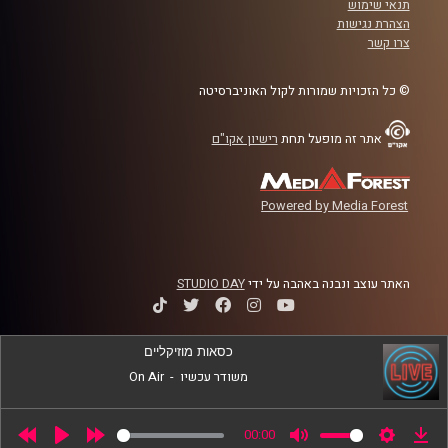
תנאי שימוש
בכיר ומוביל את מעבדת Neuroscience of Psychopathology
הצהרת נגישות
בביה"ס לפסיכולוגיה באוניברסיטת רייכמן.
צרו קשר
קרדיט תמונות:
AudioVersity
© כל הזכויות שמורות לקול האוניברסיטה
אתר זה מופעל תחת
רישיון אקו"ם
Powered by Media Forest
האתר עוצב ונבנה באהבה על ידי
STUDIO DAY
כסאות מוזיקליים
משודר עכשיו
-
On Air
00:00