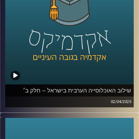
תופעת הצעירים חסרי המעש , מה צריך לקרות כדי להתחיל שיח
בין האוכלוסיות השונות והאם יש מקום לאופטימיות בעתיד?
שוב איתנו לפרק האחרון בסדרה ד״ר מריאן תחאוכו, חוקרת
בכירה במכון אהרן למדיניות כלכלית בבית ספר טיומקין
לכלכלה – אוניברסיטת רייכמן, ועומדת בראש המרכז לחברה
הערבית.
קרדיט תמונות:
AudioVersity
שילוב האוכלוסייה הערבית בישראל – חלק ב׳
02/04/2025
בפרק הקודם דיברנו קצת על אוכלוסיות בישראל, איך מחלקים
לאוכלוסיות, למה בכלל שווה להשקיע באוכלוסייה הערבית
מנקודת מבט כלכלית אבל גם אישית, מה זה מוביליות חברתית
ומה המצב אצלנו במדינה? ועד כמה הפערים של החברה