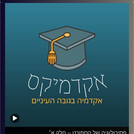
בפרק הקודם דיברנו על מה היא פסיכולוגיה של הספורט, אילו
אתגרים הספורטאים מתמודדים איתם, ניצחון, איך מנתחים
קשיים מנטלים של ספורטאים, שופטים ורפורמות בתחום
השיפוט
ובפרק הזה נמשיך ונדבר עם ד״ר רועי סמואל, חוקר ומרצה
בפסיכולוגיה של הספורט והפעילות הגופנית בחטיבת
הפסיכולוגיה של הספורט, המאמץ, והביצוע באוניברסיטת
רייכמן.
נעמיק בתחום המשברים נפשיים, פציעות, אולימפיאדה,
התמודדויות וטעויות של ספורטאים, מעורבות הורית ותיאוריות
משמעותיות בתחום שמקבלות תוקף ממש בימים אלו.
קרדיט תמונות:
AudioVersity
פסיכולוגיה של הספורט – חלק א׳