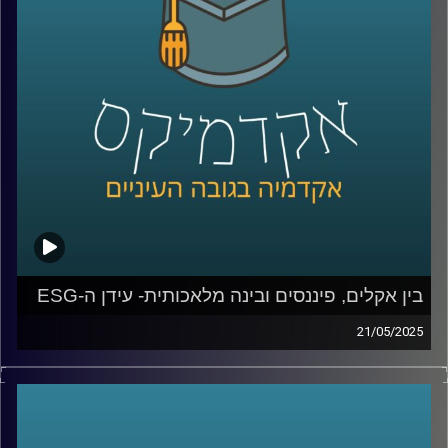
חוקר מוביל בתחום האסטרטגיה, חדשנות ויזמות.
נשוחח על מצבה של ישראל כ”אומת הסטארטאפ”, על
האתגרים של יזמים ומנהלים בעידן כאוטי, AI , ועל שלושה
מהמחקרים שלו – שמלמדים אותנו איך תחרות, חדשנות וניסיון
מעצבים את ההצלחה של חברות.
קרדיט תמונות:
AudioVersity
בין אקלים, פיננסים ובינה מלאכותית- עידן ה-ESG
21/05/2025
עולם הפיננסים, שהיה מזוהה במשך עשורים עם מספרים,
רווחים וצמיחה, מתמודד היום עם שאלות נוספות: איך
ממשיכים להרוויח מבלי להרוס? איך שומרים על שוק תחרותי
מבלי לפגוע בשוויון?