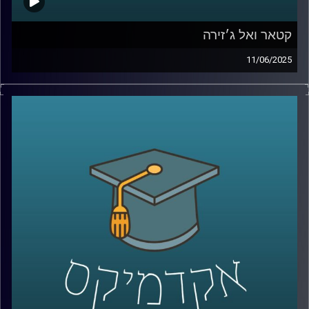
קטאר ואל ג׳זירה
11/06/2025
מי מאיתנו לא שמע על קטאר? מדינה קטנה, פחות מחצי
מגודלה של ישראל אבל עם נוכחות גלובלית שאי אפשר
להתעלם ממנה.
בין השנים 2014 ל־2019, קטאר תרמה למעלה מ־1.4 מיליארד
דולר לאוניברסיטאות אמריקאיות. היא השקיעה 220 מיליארד
דולר במונדיאל שנערך על אדמתה, רכשה קבוצות כדורגל כמו
פריז סן ז’רמן, חתמה על חוזי נשק בעשרות מיליארדים ולפי
פרסומים, גם טיפחה קשרים אסטרטגיים עם מנהיגים
באפריקה, באירופה ובמזרח התיכון.
אבל הכסף הוא לא המטרה. הוא הכלי. המטרה האמיתית היא
עוצמה: תדמית, גישה והשפעה על דעת קהל עולמית.
ובמרכז האסטרטגיה הזו עומד גוף תקשורת אחד אל-ג'זירה.
ערוץ חדשות שצמח מקטאר, הפך לאחד המשפיעים בעולם,