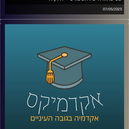
07/05/2025
גם באולימפיאדה שהתרחשה השנה בפריז והייתה מלאה בענפי
ספורט וספורטאים מהשורה הראשונה, היו ספורטאים
שהתמודדו עם אתגרים בבריאות הנפש. אולם כבר
האולימפיאדה הקודמת בטוקיו 2020 התמודדה עם אתגרים
נפשיים משמעותיים, כאשר ספורטאים רבים חוו משברים
אישיים ונפשיים. בזכות ספורטאיות כמו סימון ביילס ונעמי
אוסקה, שדיברו בפתיחות על בריאות הנפש, המשחקים
האולימפיים והפאראלימפיים הפכו לנקודת ציון חשובה בהכרה
ובתמיכה בשיח על בעיות נפשיות וסיוע פסיכולוגי לספורטאים.
כיום, המודעות לקשיים נפשיים וללחצים הנלווים לעשייה
ספורטיבית תחרותית גבוהה יותר מאי פעם. חשוב לזכור
שספורטאים הם בני אדם עם תחושות כמו מתח, כאב, לחץ,
ציפיות, אכזבות וכישלונות, והתחום הספורטיבי מגדיל את כל
אלו. הצורך להשיג הישגים גבוהים ולהישאר ב-Top, במיוחד
מגיל צעיר, יחד עם שעות רבות של אימונים, מוסיף למתח
הנפשי. כאן נכנסים לתמונה פסיכולוגים של הספורט.