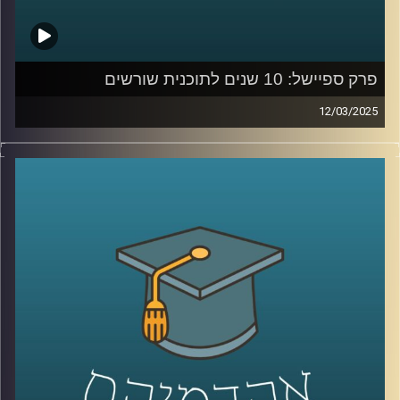
פרק ספיישל: 10 שנים לתוכנית שורשים
12/03/2025
תוכנית שורשים
באוניברסיטת רייכמן פועלת מאז 2016 במטרה
לשלב פצועי ופצועות צה”ל בעולם האקדמיה כחלק מתהליך
השיקום שלהם. עם תמיכה אישית, ליווי חונכים וקורסים
אקדמאים, התוכנית מעניקה הזדמנות לרכוש מיומנויות חדשות
ולבנות עתיד אקדמי ומקצועי. לכבוד 10 שנים לשורשים,
אירחתי את רייצ’ל טומס רזניק – מנהלת מרכז הנגישות וכישורי
הלמידה והתוכנית, נעם שייר ויובל תמיר – חונכים בתוכנית,
ורועי משה – משתתף במסלול.
בואו לשמוע על הדרך, האתגרים וההשפעה האדירה של
שורשים על חייהם של רבים!