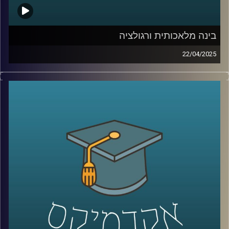
אז כדי לדבר על כל אלו הצטרף אלינו היום ד״ר רועי סמואל
יועץ, חוקר ומרצה בפסיכולוגיה של הספורט והפעילות הגופנית
בחטיבת הפסיכולוגיה של הספורט, המאמץ, והביצוע
בינה מלאכותית ורגולציה
באוניברסיטת רייכמן.
22/04/2025
הבינה המלאכותית רצה קדימה, אבל הרגולציה רק מתחילה
להבין את הכללים. בזמן שכלים כמו ChatGPT מנסחים,
מנתחים ויוצרים תמונה של סטודיו ג׳יבלי בלחיצת כפתור,
קרדיט תמונות:
AudioVersity
שאלות של אתיקה, פרטיות, וקניין רוחני צפות בכל תחום.
אז איך מתמודדים האיחוד האירופי והשוק האמריקאי?
מי שומר על הזכויות שלנו כשהאלגוריתם יוצר תוכן? איך
מאזנים בין חופש פיתוח לאחריות חברתית?
והאם ישראל צריכה לבחור צד או לסלול דרך משלה?
בדיוק על זה ועוד נדבר היום עם שני מומחים כאן
מהאוניברסיטה:
ד״ר אביב גאון, חבר סגל בבית ספר הארי רדזינר למשפטים וד״ר
יובל ריינפלד, בית ספר הארי רדזינר למשפטים, בינה מלאכותית,