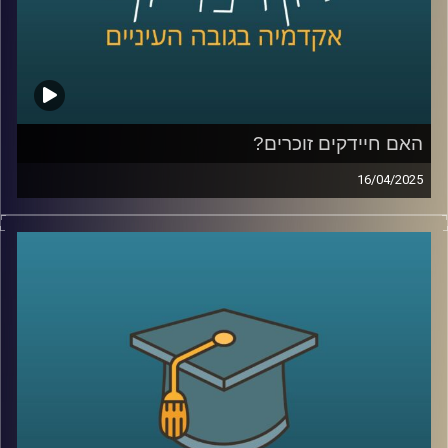
פרטיות וסייבר.
קרדיט תמונות:
AudioVersity
האם חיידקים זוכרים?
16/04/2025
בגופנו חיים כ-40 טריליון חיידקים, אבל רק בשנים האחרונות
אנחנו מתחילים להבין עד כמה הם חכמים. מחקרים מגלים
שלחיידקים מסוימים יש יכולת לזכור חוויות, מה שעשוי לשנות
לחלוטין תחומים כמו רפואה, פרוביוטיקה, חקלאות ותעשייה.
בפרק הזה נגלה איך היצורים הזעירים הללו, שנחשבו בעבר
לפשוטים, בעצם חיים כחברה מתוחכמת, משתפים פעולה
ואפילו מקריבים את עצמם – וכל זה עשוי להוביל למהפכה
ביולוגית של ממש.
בפרק זה זכיתי לארח את ד"ר אילנה קולודקין-גל, מרצה בכירה