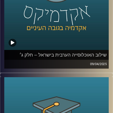
וחברת פקולטה בתחום המיקרוביולוגיה, ביולוגיה סינטטית
וביוטכנולוגיה. אילנה שואפת להבין את התנהגות התאים
הבודדים והקהילה הנוצרת בידי מיקרואורגניזמים. קבוצתה
מתאפיינת בגישה משלבת הכוללת אנליזות מתחומי הכימיה,
ביולוגיה של התא, גנטיקה וביולוגיה סינטטית.
המכון Scojen לביולוגיה סינתטית
קרדיט תמונות:
AudioVersity
שילוב האוכלוסייה הערבית בישראל – חלק ג׳
09/04/2025
בפרק הקודם דיברנו על מוביליות חברתית, השכלה, מי הולך
ללמוד יותר גברים ערביים או נשים ערביות, למה פעם גבריים
ערביים למדו יותר והיום פחות, מהי החלטת החומש לחברה
הערבית
ולמה האוכלוסייה הערבית לא יודעת עברית?
בפרק הזה נדבר יותר על אלימות ופשיעה בחברה הערבית, מה
קרה בקורונה, למה אין מהומות כמו שהיו בשומר החומות,