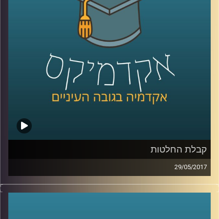
איזה חלק יש לאזרחי המדינה הפעילים
באינסטגרם לתהליך הזה ומה הקשר של כל זה
לאל ג'זירה
.
קרדיט תמונות:
AudioVersity
קבלת החלטות
29/05/2017
מה הקשר בין ליטוף נשי בכתף לכסף שלנו? ובין
מטפס הרים למהמר כפייתי? ד"ר הדס אראל
עומדת על תהליכי קבלת ההחלטות שלנו,