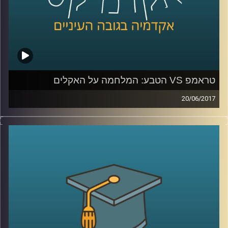
טראמפ VS הטבע: המלחמה על האקלים
20/06/2017
לאחרונה הודיע נשיא ארה"ב דונלד טראמפ, כי
הוא מתכוון לפרוש מהסכם האקלים שנחתם
בפריז. מה בדיוק החליטו שם ומה המשמעויות
של כל זה לגבינו? פרופסור יואב יאיר, דיקן בית
הספר לקיימות, מפרט על ההסכם ההיסטורי
ועומד על הסיבות האפשריות שבגינן נשיא
המעצמה החזקה בעולם קורא תיגר על הבנות
שהוסכמו על ידי כמעט 200 מדינות
.