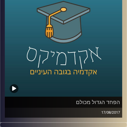
עירן הלפרין בוחן את המציאות הכואבת של
חיינו דרך עולם הרגשות. מהם הרגשות
הדומיננטיים בסכסוך ומהם המשפיעים ביותר?
כיצד חברה מצליחה בכל זאת לשמור על שפיות
קולקטיבית בסכסוך ארוך טווח וכיצד ניתן לחולל
שינוי חברתי ופוליטי באמצעות שיח רגשי
?
קרדיט תמונות:
AudioVersity
הפחד הגדול מכולם
17/08/2017
מדוע יש קבוצות באוכלוסיה שידגישו את איום