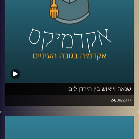
קרדיט תמונות:
AudioVersity
שנאה וייאוש בין הירדן לים
24/08/2017
מעבר להבטחות היסטוריות, לאמונה בצדקת
הדרך ולהתחמשות מתמדת, בסכסוך
הישראלי-פלסטיני המתמשך והעקוב מדם
מעורב בעיקר רגש והרבה מאוד רגש. פרופסור