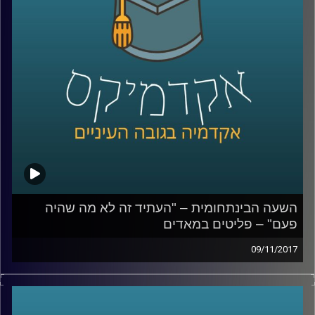
קרדיט תמונות:
AudioVersity
השעה הבינתחומית – "העתיד זה לא מה שהיה
פעם" – פליטים במאדים
09/11/2017
לא רחוק היום שבו בכדור הארץ לא יהיו מספיק
משאבים לתמוך באוכלוסייה ועקב משברים