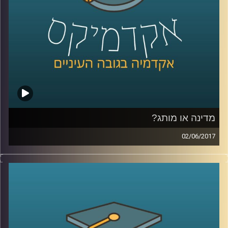
קרדיט תמונות:
AudioVersity
מדינה או מותג?
02/06/2017
דמיינו ראש ממשלה יושב במשרד פרסום וחושב
על לוגו וסלוגן למדינה שלו, נשמע מוזר? ד"ר טל
עזרן מסביר מדוע התהליך הזה כבר נמצא
בעיצומו במדינות רבות בעולם ומה בכל זאת
ההבדלים בין מיתוג עסקי למיתוג מדינה. כמו כן,