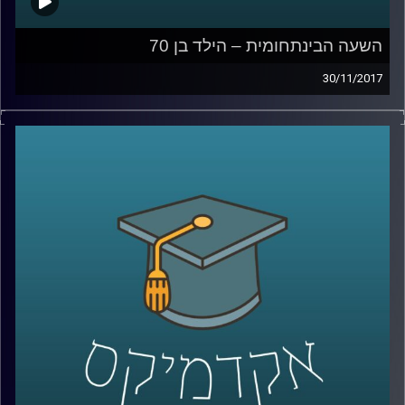
השעה הבינתחומית – הילד בן 70
30/11/2017
בין המהפכות שמטלטלות את העולם בעשורים
האחרונים יש אחת שקטה וכמעט לא מדוברת
שנוגעת בחיים של כל אחד ואחת מאתנו –
המהפכה הדמוגרפית. ד"ר הדס אראל מתארת
את האתגרים האדירים שמציבה בפנינו העלייה
המסחררת בתוחלת החיים, מסבירה כיצד רובוט
שחותך סלט יכול להביע אמפטיה והאם כבר
נולד הילד שיגיע לגיל 150
?
קרדיט תמונות:
AudioVersity