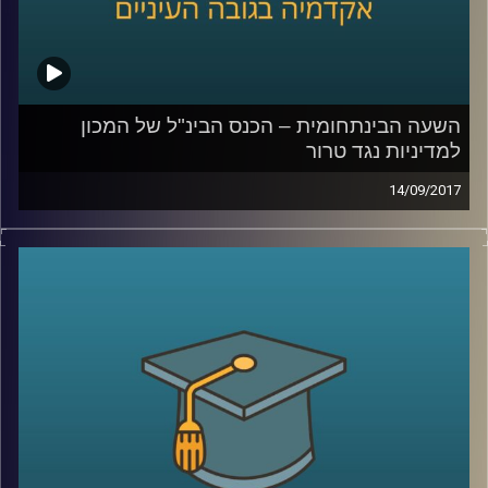
השעה הבינתחומית – הכנס הבינ"ל של המכון
למדיניות נגד טרור
14/09/2017
תכנית מיוחדת מהכנס הבינלאומי של המכון
למדיניות נגד טרור עם מאיר ג'בנדפר שמסביר
ממה באמת צריך לחשוש כשמדברים על אירן
ושאול שי, על מלחמת הגושים המתנהלת
במזרח התיכון
.
קרדיט תמונות:
AudioVersity