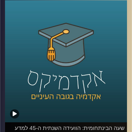
הטרור בעוד בקבוצות אחרות יתריעו מפני
ההתחממות הגלובלית? מהם המרכיבים
שגורמים לנו לראות איומים מסוימים כמוחשיים
ובמקביל להפחית מחומרתם של איומים
אחרים? פרופסור גלעד הירשברגר מבית הספר
לפסיכולוגיה מנתח באמצעות מודל ייחודי את
תפיסות האיומים השונות בקרב קבוצות פוליטיות
שונות באוכלוסיה ומסביר כיצד זכרון קולקטיבי
משפיע על התמודדות בשעות משבר
קרדיט תמונות:
AudioVersity
שעה הבינתחומית: הוועידה השנתית ה-45 למדע