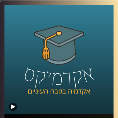
האם פני העיר הם רק חזות ויזואלית או שמא
הם משקפים את פני החברה? האם באמצעות
תכנון עירוני ניתן להנציח פערים חברתיים או
לחילופין לצמצם אותם? ד"ר נתי מרום מעניק
נקודת מבט חברתית אודות עולם התכנון העירוני
בין תל אביב למומבאיי. כמו כן, עם אילו סוגיות
עלינו להתמודד בהקשר זה בעודנו נמצאים
בעיצומו של תהליך העיור ההיסטורי, בו רוב בני
האדם על פני כדור הארץ גרים בערים ומגמה זו
רק הולכת וגדלה
?
קרדיט תמונות:
AudioVersity