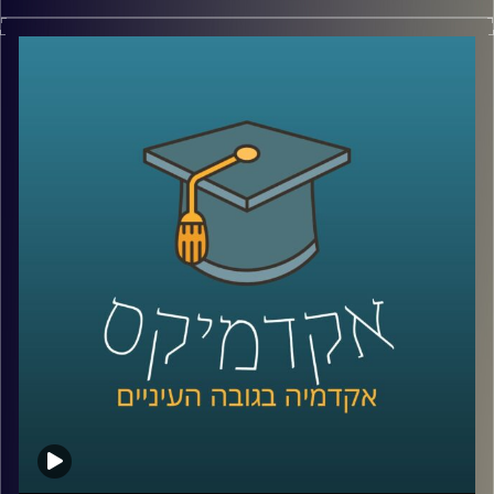
בטן גב מול הים, ישיבה מול נוף מדברי עוצר
נשימה או אפילו סתם טיול בפארק העירוני
יכולים להרגיע אותנו, לעזור לנו להשתחרר
ולגרום למחשבות שלנו להיות ממוקדות יותר.
ד"ר נועה אלבלדה מתארת את הקשר שבין
יציאה לטבע לבין פעילות המוח האנושי וכיצד
התובנות הללו מיושמות במקומות שונים בעולם
קרדיט תמונות:
AudioVersity