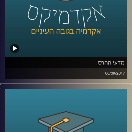
מדעי ההרס
06/09/2017
כשרוחות מלחמה מנשבות מכיוון צפון קוריאה
ומנהיגי העולם מתקוטטים ביניהם על עוצמה,
שליטה וכוח, ד"ר עופר ישראלי מתאר את
המציאות דרך תאוריה מסודרת ומסביר למה
אילוצי ההיסטוריה חזקים אפילו יותר מטראמפ,
פוטין וקים ג'ונג און