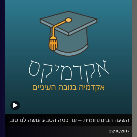
סביבתיים מיליונים ייאלצו לנדוד מבתיהם
למקומות חלופיים. פרופסור יואב יאיר על
פתרונות ההגירה האלטרנטיביים שהאנושות
תהיה חייבת לספק: אז היכן ניתן לקיים חיים
אנושיים מחוץ לכדור הארץ? במה זה כרוך?
וכמה אנו רחוקים מהיום שזה יקרה? | הפרק
הראשון בסדרת "העתיד זה לא מה שהיה פעם
"
קרדיט תמונות:
AudioVersity
השעה הבינתחומית – עד כמה הטבע עושה לנו טוב
29/10/2017