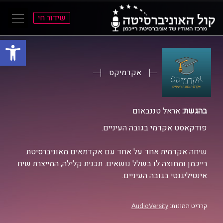
שידור חי
פתח סרגל
ל
ל
תוכן
תפריט
ראשי
ראשי
אקדמיקס
בהגשת:
אראל טננבאום
פודקאסט אקדמי בגובה העיניים.
שיחה אקדמית אחד על אחד עם אקדמאים מאוניברסיטת
רייכמן ומחוצה לו בשלל נושאים. תכנית קלילה, המייצרת שיח
אינטיליגנטי בגובה העיניים.
קרדיט תמונות:
AudioVersity