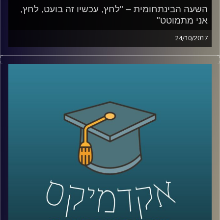
השעה הבינתחומית – "לחץ, עכשיו זה בועט, לחץ,
אני מתמוטט"
24/10/2017
כיצד מנגנון הסטרס שומר עלינו ומתי הוא
מתחיל לסכן אותנו? ד"ר נועה אלבלדה עומדת
על המרכיבים שבגינם הסטרס הפך לכל כך
דומיננטי באורח החיים המערבי ומסבירה למה
לזברות אין אולקוס
קרדיט תמונות:
AudioVersity