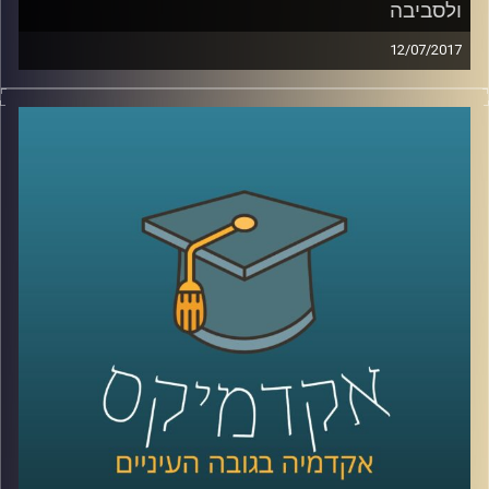
ולסביבה
12/07/2017
תכנית מיוחדת של "השעה הבינתחומית" – ציקי
ישי מביא את כל הקולות הכי חמים ומעניינים
מהיום השני לועידה
.
קרדיט תמונות:
AudioVersity