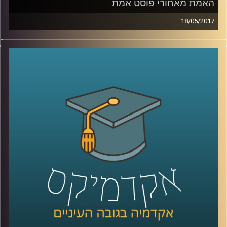
האמת מאחורי פוסט אמת
18/05/2017
מה מהות השיח הציבורי והתקשורתי בעידן בו
מושגים כמו פוסט אמת ועובדות אלטרנטיביות
שגורות בפי ההמון? האם ניתן לנהל שיח על
אמיתות בעידן כזה? ד"ר ערן גוטר עומד על
מהותו של השיח הלוגי, על הקרקע לצמיחת
מושגים אלו ועל הסיבות להתפוררות הלוגיקה
בשיח הציבורי. כמו כן מה משמעותה של
רטוריקה באופן שבו אנו מגבשים דעות ותפיסות
עולם והאם היא בהכרח פחות רציונלית מצורת
החשיבה הלוגית
?
קרדיט תמונות:
AudioVersity