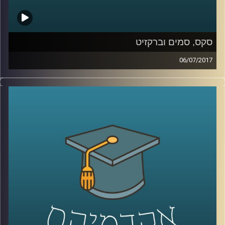
סקס, סמים וברקזיט
06/07/2017
מדוע צעירי שנות השישים כל כך זעמו על דור
ההורים ולאן הם ניתבו את הזעם הזה? פרופסור
עודד היילברונר מסביר מה עמד ברקע הרוח
הצעירה שנשבה באותם שנים, משווה בין
הפופולריות של פינק פלויד לעומת מרי פופינס
וגם עומד על הקשר של כל זה לברקזיט
.
קרדיט תמונות:
AudioVersity