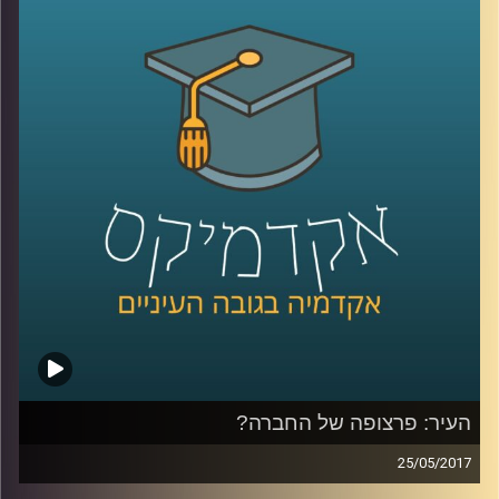
מסבירה למה אנחנו כל כך שונאים להפסיד וגם
למה לאחר שתדעו את כל זה, ברגע האמת,
כנראה שהמניפולציה הבאה תצליח לעבוד
עליכם
.
קרדיט תמונות:
AudioVersity
העיר: פרצופה של החברה?
25/05/2017