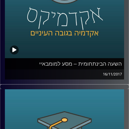
קרדיט תמונות:
AudioVersity
השעה הבינתחומית – מסע למומבאיי
16/11/2017
היא אחת מהערים הגדולות ביותר בעולם
ושוכנים בה בערבוביה עוני מחפיר ועושר קיצוני,
יופי וכיעור. ד"ר נתי מרום, תמר עקוב ואמה
פסוואני שבו מסיור במומבאיי ונותנים הצצה
לאתגרים האדירים בפניהם ניצבת העיר, לקשיי
התחבורה והדיור ולסיפורים האנושיים המרגשים