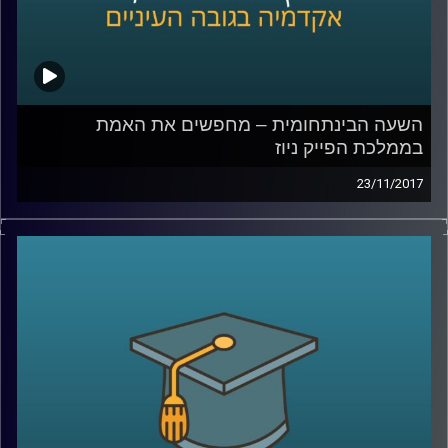
השעה הבינתחומית – מחפשים את האמת
בממלכת הפייק ניוז
23/11/2017
בחודש דצמבר 2016 יצא מביתו צעיר אמריקני
חמוש לכיוון פיצרייה בוושינגטון, במטרה לשחרר
את הילדים שנכלאו שם על ידי רשת ההברחות
של הילרי קלינטון. נשמע מופרך? זו אחת
התוצאות של כמויות הפייק ניוז שמציפות את
הרשת בשנים האחרונות. ד"ר צחי חייט עומד על
היקף התופעה, על האתגרים שהיא מציבה ועל
הרצון האנושי, שעדיין קיים, לתוכן אותנטי