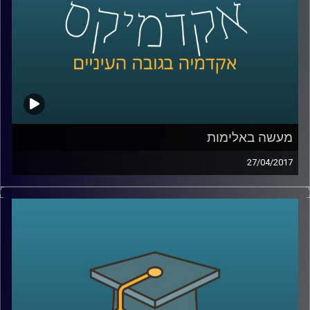
מעשה באלימות
27/04/2017
הגדרת אירוע אלים כטרור הוא מעשה פוליטי
שיש לו באופן ישיר השלכות על הלגיטימציה של
הפעולה, על מעמדה המשפטי ועל היכולת
להתמודד איתה. אז מה בעצם הופך התנגדות
אלימה למעשה טרור ומה ההבדל בין ארגוני
גרילה לארגוני טרור? ד"ר רונית ברגר מסבירה