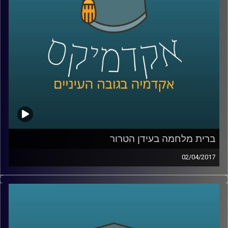
את ההבדלים ועומדת על המבנים של ארגוני
טרור, על האופן בו הם נוטים לקבל החלטות וגם
על הטעויות שיגרמו אפילו לארגוני טרור
להתנצל
.
קרדיט תמונות:
AudioVersity
ברית מלחמה בעידן הטרור
02/04/2017
ארגון האמנה הצפון אטלנטית או כפי שהוא
מכונה, נאט"ו, הוא גוף מוכר וידוע, אך מה בדיוק
המשמעות של ברית זו? מה הסמכויות של הגוף
הזה? אילו זרועות יש לו ואיך בכלל מגיעים