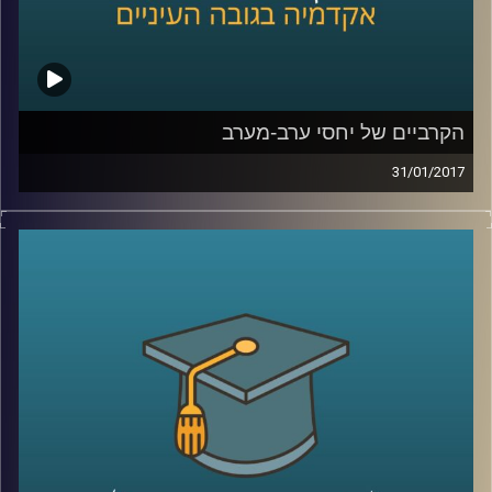
קרדיט תמונות:
AudioVersity
הקרביים של יחסי ערב-מערב
31/01/2017
שתי תיאוריות עיקריות התנגשו זו בזו ותיארו, כל
אחת, עתיד שונה לחלוטין. נראה ש"קץ
ההיסטוריה והאדם האחרון" ו"התנגשות
הציוויליזציות", יש יכנו אותן התיאוריה
האופטימית וזו הפסימית, מגיעות לעבר הכרעה.
דוקטור עופר ישראלי נכנס לקרביים של יחסי
ערב-מערב, מימי ממשל בוש הבן עד אובמה,
כולל השאלות המסעירות בעקבות בחירת העם
האמריקאי בנשיא טראמפ
.