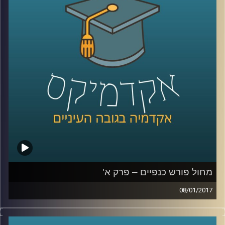
הצלילים, האיכות, המוצרים הנלווים לסרטים
ובעצם – הכל. לצד העתיד הורוד והאופטימי
שחזה ודאג שיצויר, יש אומרים שוולט דיסני היה
אדם בלתי נסבל: נרקסיסט, שובניסט ואנטישמי.
על הסרטים הכיפים והסרטים שמאחורי
הקלעים
.
קרדיט תמונות:
AudioVersity
מחול פורש כנפיים – פרק א'
08/01/2017
דוקטור רות אשל הוציאה לאור את ספרה "מחול
פורש כנפיים", המספר על התפתחות סוגת