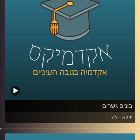
אזרחי המדינה, ובמילים אחרות: מהי צרפתיות,
מהי גרמניות, מהי בריטיות. דוקטור ליאב אורגד
החל לחקור את נושא ההגירה על מורכבויותיו
עוד כשלא היה פופולרי. היום הידע בתחום
וההבנה העמוקה של ההתנגשות התרבותית
המתרחשת נחוצה מעין כמוה. מדינות אירופה
מקימות חומת הגנה תרבותית, ומתחיל להיטמע
המושג "זכויות הרוב". על דתיות קיצונית מול
ליברליזם קיצוני, שאולי אף אינו ליברלי
.
קרדיט תמונות:
AudioVersity
בונים גשרים
27/11/2016
המושג גישור מוכר בעיקר מעולם המשפט, וזה
עוד כלי שממליצים עליו בדרך לפתרון הסכסוך.