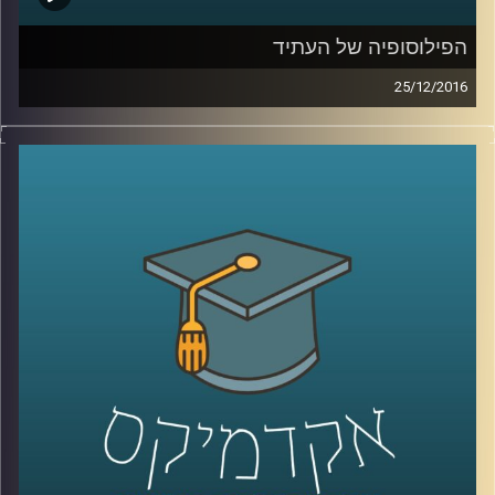
הפילוסופיה של העתיד
25/12/2016
פילוסופיה היא תחום מחקר חכם, שמספק כלים ונתיבים
לחשוב בעזרתם על סוגיות מורכבות. אושי שהם קראוס,
דוקטור לפילוסופיה של הכלכלה, משתמש בכלים ובנתיבים
האלה כדי לנסות לחשוב על העתיד. תיאוריות פילוסופיות
עוזרות לנו להרהר במה שיקרה בעתיד בהיבטים כלכליים,
מדיניים, מוסריים ואחרים. הפילוסופיה היא המקום הפתוח
שמאפשר לחשוב בלי מסגרות, להלך בין קירות שבורים ולנסות
לבנות מהם את הלא נודע. מוזמנים ומוזמנות להאזין ולתרגל
יחד איתנו.
קרדיט תמונות:
AudioVersity