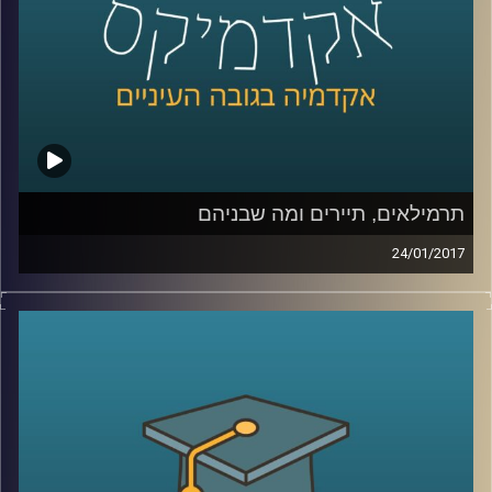
קרדיט תמונות:
AudioVersity
תרמילאים, תיירים ומה שבניהם
24/01/2017
תופעת התרמילאות משתנה עם השנים. כנראה
שמקורה בסקרנות, שיש שרואים בה את אחד
המנועים החזקים ביותר להתקדמות והתפתחות
אנושות. התרמילאות המשיכה כאידיאולוגיה
ואורח חיים, ומאז מאפייניה הטשטשו, ועם
השנים היא מתקרבת באופיה לתיירות
המדושנת, אותה תיירות שהתרמילאות סלדה