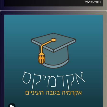
26/02/2017
בפס ייצור גוזרים את החלקים שיש לייצר
במספרים המוניים מהמוצר הסופי הרצוי, כפי
שהוא מתוכנן. האם פס ייצור הוא שיטה טובה
לתכנון ערים? פרופסור נורית אלפסי חוקרת את
הדינמיקה של הסביבה בה רובנו חיים – העיר.
התושבים משתנים, הצרכים משתנים, והעיר
צריכה להיות גמישה לאור התמורות הרבות
והמהירות שבה. כשתכנון עירוני הופך לכאוס,
ועל הפתרונות שיקדמו את התכנון בצמוד
לצרכים המיידיים של התושבים
.
קרדיט תמונות:
AudioVersity