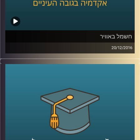
חשמל באוויר
20/12/2016
הרשת כבר קיימת, עכשיו השאלה היא אילו
קשרים היא מקיימת: חד כיווניים, דו כיווניים,
ואולי היא מאפשרת לכל המוקדים בה להיקשר
אלה באלה? דוקטור יעל פרג כהן מינץ מספרת
על פיתוחים וחידושים בשוק החשמל ומתארת
גם אותנו במילה שלא הכרתם – יצרכנים
(Prosumers).
כיצד התופעה משפיעה על
צריכת החשמל והאם בסופו של יום נצליח
להשפיע לטובה על פליטות גזי החממה? אולי