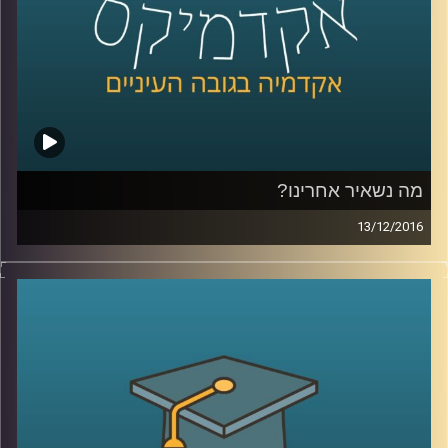
כדאי להתקין פאנלים סולאריים על גגות הבתים
בהקדם
?
קרדיט תמונות:
AudioVersity
מה נשאיר אחרינו?
13/12/2016
דיני הירושה בישראל מכבדים את רצונו של
המת, ורואים בו ציווי. מכאן השם צוואה. ישנן
צוואות המדירות את יורשיהן הטבעיים, כפי
שמגדיר אותם החוק, וכנראה גם הנורמות של
רובנו. מקרים של הדרת יורשים מעלים שאלות
מוסריות, משפחתיות, שאלות על חינוך החברה
לערכים מסוימים. דוקטור רונן קריטנשטיין