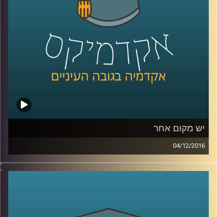
מסביר על הדין הישראלי לעומת הדין
האמריקאי, האירופי והעברי
.
קרדיט תמונות:
AudioVersity
יש מקום אחר
04/12/2016
בעקבות שינויים באופי ההגירה בין המאה ה-20
לבין המאה ה-21, מדיניות ההגירה במדינות
אירופה משתנה. המצב החדש מאלץ את תושבי
המדינות ומנהיגיהן להגדיר מה בעצם מאחד את