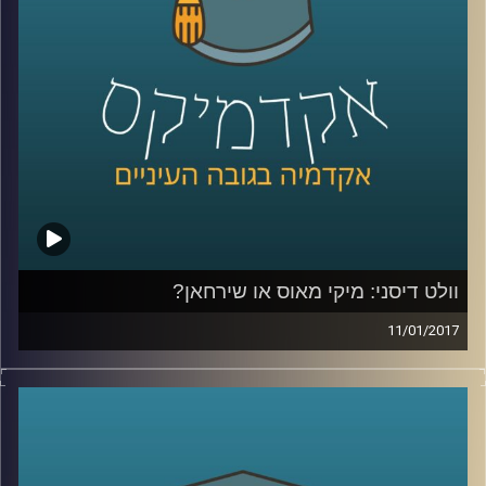
ממנה והתריסה כנגדה. דוקטור גלעד גילי חסקין
נוחת באולפן ההרצלייני, בדרכו ממדינה אקזוטית
אחת לאחרת, ומספר על מאפייני התיירים
לעומת התרמילאים, בתיבול חוויותיו האישיות
מארבעים שנים של הדרכת טיולים ברחבי
העולם
.
קרדיט תמונות:
AudioVersity
וולט דיסני: מיקי מאוס או שירחאן?
11/01/2017
המפגש בין דורון פישלר לגיל מרקוביץ נסוב
סביב ההנחה שאין מי שלא אוהב את דיסני. כן,
אותו תאגיד גדול ומרוויח, הנושא את שמו של
אדם, שאישיותו השפיעה על התכנים, הצבעים,