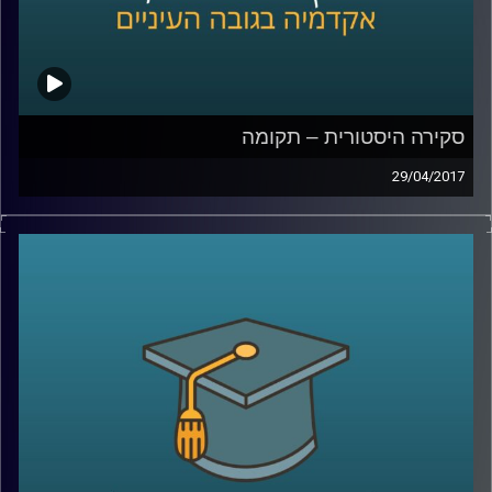
סקירה היסטורית – תקומה
29/04/2017
השעה הבינתחומית מארחת את פרופסור יואב גלבר, מהיחידה
לעמיות יהודית. בתכנית נבדוק האם יש קשר בין שואה לתקומת
מדינת ישראל? "מעטים מול רבים" – למי הכוונה? נשוחח על
מלחמת השחרור, ומעט על ששת הימים והסוגיה הפלסטינית,
שמעסיקה עד היום.
קרדיט תמונות:
AudioVersity