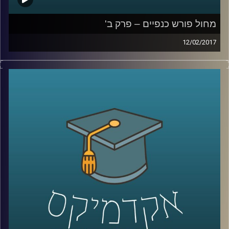
מחול פורש כנפיים – פרק ב'
12/02/2017
התפתחות המחול לבמה בארץ הושפעה
מיצירות זרות. במשך מעל עשור ניסו היוצרים
והיוצרות להפיק יצירה מקומית. בפרק השני
מספרת דוקטור רות אשל על היצירה ההטרוגנית
של המחול לבמה: הבמה האתיופית, הבמה
הערבית, השפעות העלייה הרוסית ויצירה
עצמאית. כיצד השינויים והתזוזות, החיפושים
והציפיות מהקהל השפיעו על הלהקות
הישראליות הותיקות – "קול ודממה", "בת שבע",
"בת דור", "מחול ענבל", "להקת המחול
הקיבוצית" ונוספות? מי שרדה, מי לוטשה, מי
אבדה ומה יכול השינוי ללמד אותנו
?