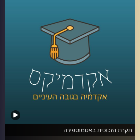
המחול לבמה בישראל מתקופת היישוב ועד
שנות ה-2000. כרקדנית וכוריאוגרפית לשעבר,
מבקרת מחול וחוקרת מחול בהווה, צברה רות
ידע רב על מקורות ההשראה הראשונים, על
היוצרים הלא מנוסים שחיפשו את שפתו של
המחול המקומי, על העליות לארץ ישראל
שהביאו עמן אדוות מגלי היצירה האירופית
והאמריקאית, ועל מה שהתגבש ונמחק, התעצב
והושלך. פרק ראשון מתוך שניים על תקומתה
של תנועה, שפה, הבעה והכל על הבמה
הישראלית מלאת האתוס
.
קרדיט תמונות:
AudioVersity
תקרת הזכוכית באטמוספירה