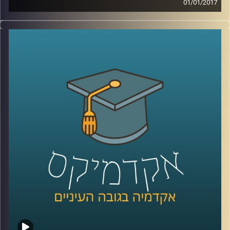
01/01/2017
הדרך של האנושות אל החלל לא היתה פשוטה,
ועודנה כרוכה בסיכונים רבים ונמצאת בשלבים
ראשוניים מאוד. דרכן של נשים אל מקצועות
המדע ואל פעילות אסטרונאוטית ארוכה
ומפרכת אף יותר. דוקטור דגנית פייקובסקי
מספרת על שכבות הקושי הנוספות איתן
התמודדו נשים שרצו להשתלב בחקר החלל
ובטיסות מאוישות לחלל. האם חל שיפור
בתחום? תלוי את מי נשאל. גם לנו כחברה יש
מה לעשות כדי להסליל פחות ולהשרות תחושת
מסוגלות בקרב מגדרים שונים ומגזרים שונים
.
קרדיט תמונות:
AudioVersity