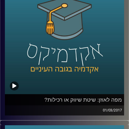
להסכמות ושיתופי פעולה ביטחוניים בסבך
אינטרסיים דיפלומטי? טומי שטיינר מהמכון
למדיניות ואסטרטגיה של המרכז הבינתחומי
מפזר את הערפל סביב פעילות הגוף, משמעותו
וסמכויותיו ומרחיב על הקשר של ישראל עם
נאטו, על המתחים בין נאט"ו לבין ממשל
טראמפ ועל הרלוונטיות של גוף כזה בעידן של
טרור
.
קרדיט תמונות:
AudioVersity
מפה לאוזן: שיטת שיווק או רכילות?
01/03/2017
עולם השיווק הוירטואלי צובר תאוצה בזכות
כמויות המידע המדיד שהרשתות החברתיות