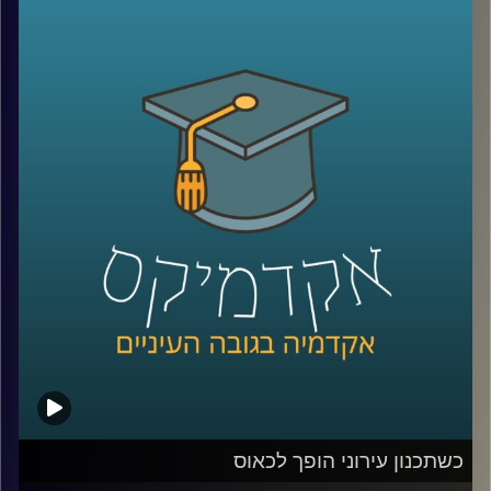
ומדעי המחשב הכניסו אל חיינו. פרופסור ברק
ליבאי חוקר את תופעת ההמלצות מפה לאוזן:
עד כמה משפיעה עלינו המלצה של קרוב? האם
ניתן להשתמש בזה עבור תכנון האסטרטגיה
השיווקית של חברות? ולאן מוביל אותנו העולם
השיווקי החכם והמדויק הזה
?
קרדיט תמונות:
AudioVersity
כשתכנון עירוני הופך לכאוס