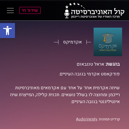
שידור חי
פתח סרגל
ל
ל
תוכן
תפריט
ראשי
ראשי
אקדמיקס
בהגשת:
אראל טננבאום
פודקאסט אקדמי בגובה העיניים.
שיחה אקדמית אחד על אחד עם אקדמאים מאוניברסיטת
רייכמן ומחוצה לו בשלל נושאים. תכנית קלילה, המייצרת שיח
אינטיליגנטי בגובה העיניים.
קרדיט תמונות:
AudioVersity