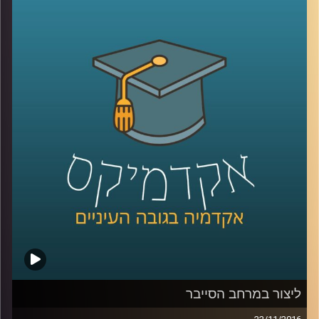
לגישור פנים רבות: מחקרים לאורך השנים
ופעילות בשטח הציגו שיטות מתקדמות לפתרון
סכסוכים שנבעו מתהליך הגישור: בניית
הסכמות, שיתוף פעולה ועוד. עמרי גפן הקים
את עסק הגישור שלו כשהבין שהוא מעוניין ליצור
חברה קשובה יותר, מבינה יותר, וזה לא משנה
באיזה מרחב: עסקי, אישי, חינוכי
.
קרדיט תמונות:
AudioVersity
ליצור במרחב הסייבר