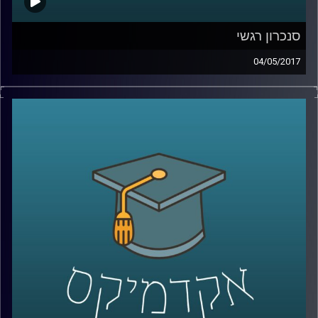
סנכרון רגשי
04/05/2017
כשאנחנו שמחים, כועסים או לחוצים, אנחנו
נוטים לעיתים קרובות ל"הדביק" את הסובבים
אותנו. חלק מהסיבות נעוצות בסינכרון טבעי
שמתרחש בין אנשים, סנכרון שקשור במערכות
הפיזיולוגיות שלנו ובא לידי ביטוי במח, בגוף
ובלב. ד"ר יוליה גולנד מסבירה מהו בדיוק
הסנכרון ובאילו נסיבות הוא מתרחש, וכמו כן,
איך הוא בא לידי ביטוי במערכות יחסים,
בתעמולה פוליטית ואפילו במסיבות טראנס
.
קרדיט תמונות:
AudioVersity