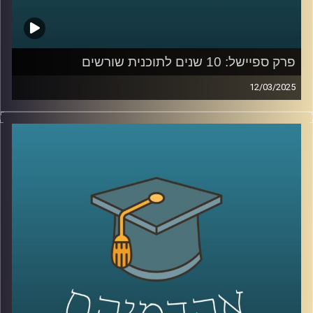
פרק ספיישל: 10 שנים לתוכנית שורשים
12/03/2025
תוכנית שורשים
באוניברסיטת רייכמן פועלת מאז 2016 במטרה
לשלב פצועי ופצועות צה”ל בעולם האקדמיה כחלק מתהליך
השיקום שלהם. עם תמיכה אישית, ליווי חונכים וקורסים
אקדמאים, התוכנית מעניקה הזדמנות לרכוש מיומנויות חדשות
ולבנות עתיד אקדמי ומקצועי. לכבוד 10 שנים לשורשים,
אירחתי את רייצ’ל טומס רזניק – מנהלת מרכז הנגישות וכישורי
הלמידה והתוכנית, נעם שייר ויובל תמיר – חונכים בתוכנית,
ורועי משה – משתתף במסלול.
בואו לשמוע על הדרך, האתגרים וההשפעה האדירה של
שורשים על חייהם של רבים!