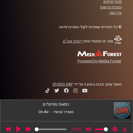
תנאי שימוש
בכיר ומוביל את מעבדת Neuroscience of Psychopathology
הצהרת נגישות
בביה"ס לפסיכולוגיה באוניברסיטת רייכמן.
צרו קשר
קרדיט תמונות:
AudioVersity
© כל הזכויות שמורות לקול האוניברסיטה
אתר זה מופעל תחת
רישיון אקו"ם
Powered by Media Forest
האתר עוצב ונבנה באהבה על ידי
STUDIO DAY
כסאות מוזיקליים
משודר עכשיו
-
On Air
00:00