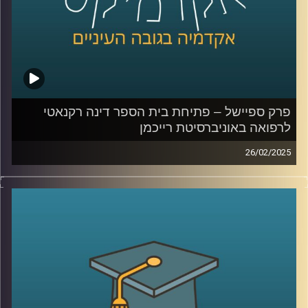
קרדיט תמונות:
AudioVersity
פרק ספיישל – פתיחת בית הספר דינה רקנאטי
לרפואה באוניברסיטת רייכמן
26/02/2025
אוניברסיטת רייכמן ממשיכה להתרחב ולהתבסס, והפעם עם
הקמת בית הספר לרפואה על שם דינה רקנאטי. כיום, רק 30%
מהרופאים בישראל למדו בארץ, ובית הספר החדש שואף לתת
מענה לצורך בהכשרת רופאים מקומיים.
באירוע הפתיחה התקיים טקס ה”חלוק הלבן”, המסמן את
תחילת הלימודים הקליניים של הסטודנטים ואת מחויבותם
לערכי הרפואה. במסגרת הטקס קיבלו הסטודנטים את חלוקי
הרופאים הלבנים ונשבעו לפעול על פי אתיקה מקצועית