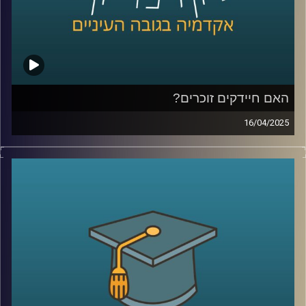
פרטיות וסייבר.
קרדיט תמונות:
AudioVersity
האם חיידקים זוכרים?
16/04/2025
בגופנו חיים כ-40 טריליון חיידקים, אבל רק בשנים האחרונות
אנחנו מתחילים להבין עד כמה הם חכמים. מחקרים מגלים
שלחיידקים מסוימים יש יכולת לזכור חוויות, מה שעשוי לשנות
לחלוטין תחומים כמו רפואה, פרוביוטיקה, חקלאות ותעשייה.
בפרק הזה נגלה איך היצורים הזעירים הללו, שנחשבו בעבר
לפשוטים, בעצם חיים כחברה מתוחכמת, משתפים פעולה
ואפילו מקריבים את עצמם – וכל זה עשוי להוביל למהפכה
ביולוגית של ממש.
בפרק זה זכיתי לארח את ד"ר אילנה קולודקין-גל, מרצה בכירה