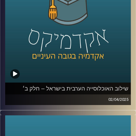
תופעת הצעירים חסרי המעש , מה צריך לקרות כדי להתחיל שיח
בין האוכלוסיות השונות והאם יש מקום לאופטימיות בעתיד?
שוב איתנו לפרק האחרון בסדרה ד״ר מריאן תחאוכו, חוקרת
בכירה במכון אהרן למדיניות כלכלית בבית ספר טיומקין
לכלכלה – אוניברסיטת רייכמן, ועומדת בראש המרכז לחברה
הערבית.
קרדיט תמונות:
AudioVersity
שילוב האוכלוסייה הערבית בישראל – חלק ב׳
02/04/2025
בפרק הקודם דיברנו קצת על אוכלוסיות בישראל, איך מחלקים
לאוכלוסיות, למה בכלל שווה להשקיע באוכלוסייה הערבית
מנקודת מבט כלכלית אבל גם אישית, מה זה מוביליות חברתית
ומה המצב אצלנו במדינה? ועד כמה הפערים של החברה