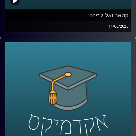
קטאר ואל ג׳זירה
11/06/2025
מי מאיתנו לא שמע על קטאר? מדינה קטנה, פחות מחצי
מגודלה של ישראל אבל עם נוכחות גלובלית שאי אפשר
להתעלם ממנה.
בין השנים 2014 ל־2019, קטאר תרמה למעלה מ־1.4 מיליארד
דולר לאוניברסיטאות אמריקאיות. היא השקיעה 220 מיליארד
דולר במונדיאל שנערך על אדמתה, רכשה קבוצות כדורגל כמו
פריז סן ז’רמן, חתמה על חוזי נשק בעשרות מיליארדים ולפי
פרסומים, גם טיפחה קשרים אסטרטגיים עם מנהיגים
באפריקה, באירופה ובמזרח התיכון.
אבל הכסף הוא לא המטרה. הוא הכלי. המטרה האמיתית היא
עוצמה: תדמית, גישה והשפעה על דעת קהל עולמית.
ובמרכז האסטרטגיה הזו עומד גוף תקשורת אחד אל-ג'זירה.
ערוץ חדשות שצמח מקטאר, הפך לאחד המשפיעים בעולם,