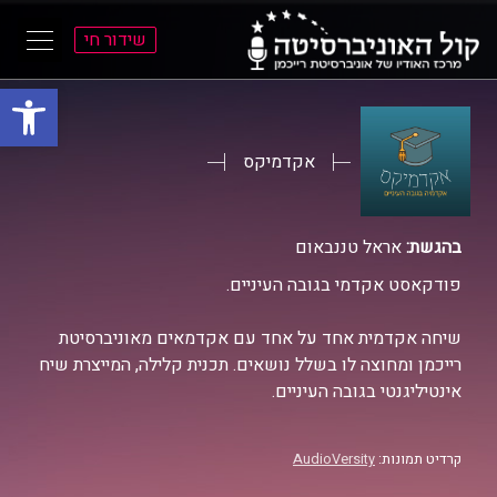
שידור חי
פתח סרגל
ל
ל
תוכן
תפריט
ראשי
ראשי
אקדמיקס
בהגשת:
אראל טננבאום
פודקאסט אקדמי בגובה העיניים.
שיחה אקדמית אחד על אחד עם אקדמאים מאוניברסיטת
רייכמן ומחוצה לו בשלל נושאים. תכנית קלילה, המייצרת שיח
אינטיליגנטי בגובה העיניים.
קרדיט תמונות:
AudioVersity