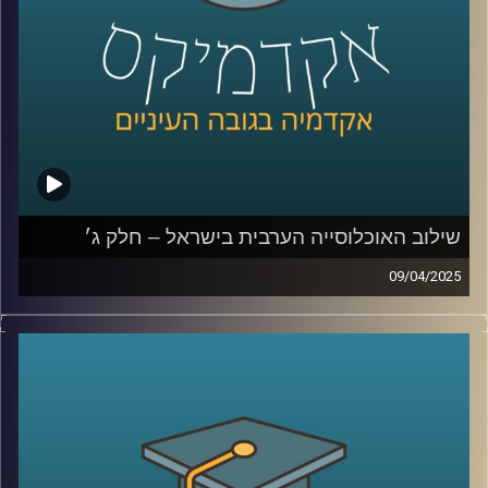
וחברת פקולטה בתחום המיקרוביולוגיה, ביולוגיה סינטטית
וביוטכנולוגיה. אילנה שואפת להבין את התנהגות התאים
הבודדים והקהילה הנוצרת בידי מיקרואורגניזמים. קבוצתה
מתאפיינת בגישה משלבת הכוללת אנליזות מתחומי הכימיה,
ביולוגיה של התא, גנטיקה וביולוגיה סינטטית.
המכון Scojen לביולוגיה סינתטית
קרדיט תמונות:
AudioVersity
שילוב האוכלוסייה הערבית בישראל – חלק ג׳
09/04/2025
בפרק הקודם דיברנו על מוביליות חברתית, השכלה, מי הולך
ללמוד יותר גברים ערביים או נשים ערביות, למה פעם גבריים
ערביים למדו יותר והיום פחות, מהי החלטת החומש לחברה
הערבית
ולמה האוכלוסייה הערבית לא יודעת עברית?
בפרק הזה נדבר יותר על אלימות ופשיעה בחברה הערבית, מה
קרה בקורונה, למה אין מהומות כמו שהיו בשומר החומות,