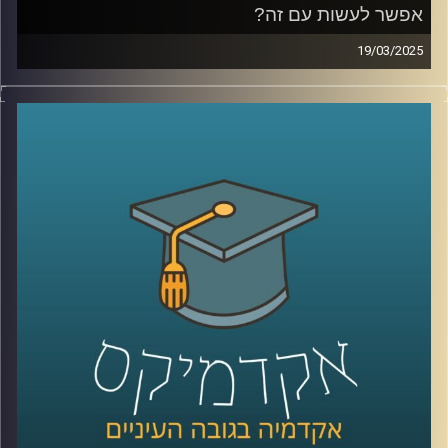
אפשר לעשות עם זה?
19/03/2025
כבר כמה שנים שאנחנו חיים בחוסר ודאות, מהקורונה, דרך
הרפורמה המשפטית ועד המלחמה הנוכחית, ואפשר לומר
שהדבר הכי ודאי הוא חוסר הוודאות עצמו. אבל דווקא
בתקופה כזו, כשמצב הכלכלה מתערער והגזירות מתהדקות,
הישראלים ממשיכים לצרוך, לפעמים אפילו יותר. למה זה
קורה? אילו הטיות פסיכולוגיות גורמות לנו להוציא כסף גם
כשאנחנו יודעים שזה לא בהכרח הדבר הנכון? איך חברות
וממשלות מנצלות את זה לטובתן, ומה אנחנו יכולים לעשות כדי
להתנהל כלכלית בצורה חכמה יותר, במיוחד כשנדמה שהכל
פועל נגדנו?
אז כדי לדבר על כל אלו ויותר הצטרפה אלינו פרופ׳ מורן אופיר,
חברת סגל בבית הספר הארי רדזינר למשפטים באוניברסיטת
רייכמן
קרדיט תמונות:
AudioVersity