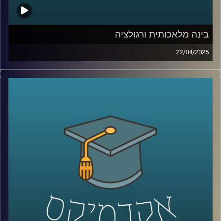
אז כדי לדבר על כל אלו הצטרף אלינו היום ד״ר רועי סמואל
יועץ, חוקר ומרצה בפסיכולוגיה של הספורט והפעילות הגופנית
בחטיבת הפסיכולוגיה של הספורט, המאמץ, והביצוע
בינה מלאכותית ורגולציה
באוניברסיטת רייכמן.
22/04/2025
הבינה המלאכותית רצה קדימה, אבל הרגולציה רק מתחילה
להבין את הכללים. בזמן שכלים כמו ChatGPT מנסחים,
מנתחים ויוצרים תמונה של סטודיו ג׳יבלי בלחיצת כפתור,
קרדיט תמונות:
AudioVersity
שאלות של אתיקה, פרטיות, וקניין רוחני צפות בכל תחום.
אז איך מתמודדים האיחוד האירופי והשוק האמריקאי?
מי שומר על הזכויות שלנו כשהאלגוריתם יוצר תוכן? איך
מאזנים בין חופש פיתוח לאחריות חברתית?
והאם ישראל צריכה לבחור צד או לסלול דרך משלה?
בדיוק על זה ועוד נדבר היום עם שני מומחים כאן
מהאוניברסיטה:
ד״ר אביב גאון, חבר סגל בבית ספר הארי רדזינר למשפטים וד״ר
יובל ריינפלד, בית ספר הארי רדזינר למשפטים, בינה מלאכותית,