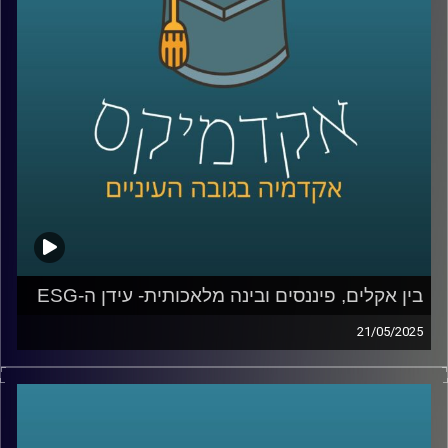
חוקר מוביל בתחום האסטרטגיה, חדשנות ויזמות.
נשוחח על מצבה של ישראל כ”אומת הסטארטאפ”, על
האתגרים של יזמים ומנהלים בעידן כאוטי, AI , ועל שלושה
מהמחקרים שלו – שמלמדים אותנו איך תחרות, חדשנות וניסיון
מעצבים את ההצלחה של חברות.
קרדיט תמונות:
AudioVersity
בין אקלים, פיננסים ובינה מלאכותית- עידן ה-ESG
21/05/2025
עולם הפיננסים, שהיה מזוהה במשך עשורים עם מספרים,
רווחים וצמיחה, מתמודד היום עם שאלות נוספות: איך
ממשיכים להרוויח מבלי להרוס? איך שומרים על שוק תחרותי
מבלי לפגוע בשוויון?