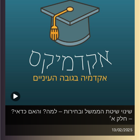
החדשה, אילו שינויים צריכים להיעשות ואפילו קצת על הרכבת
הקלה.
פרק נוסף עם ליאור אקרמן, ראש תחום החוסן הלאומי במכון
למדיניות ואסטרטגיה באוניברסיטת רייכמן, בכיר שב״כ לשעבר
ויו״ר מועצת העם החדשה.
קרדיט תמונות:
AudioVersity
שינוי שיטת הממשל ובחירות – למה? והאם כדאי?
– חלק א׳
13/02/2025
השנה וחצי האחרונות הציפו המון בעיות במערכת השלטונית