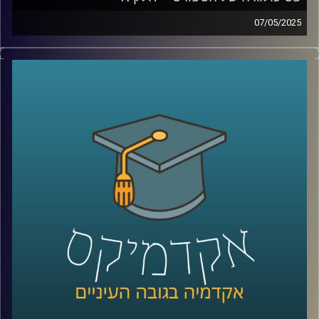
07/05/2025
גם באולימפיאדה שהתרחשה השנה בפריז והייתה מלאה בענפי
ספורט וספורטאים מהשורה הראשונה, היו ספורטאים
שהתמודדו עם אתגרים בבריאות הנפש. אולם כבר
האולימפיאדה הקודמת בטוקיו 2020 התמודדה עם אתגרים
נפשיים משמעותיים, כאשר ספורטאים רבים חוו משברים
אישיים ונפשיים. בזכות ספורטאיות כמו סימון ביילס ונעמי
אוסקה, שדיברו בפתיחות על בריאות הנפש, המשחקים
האולימפיים והפאראלימפיים הפכו לנקודת ציון חשובה בהכרה
ובתמיכה בשיח על בעיות נפשיות וסיוע פסיכולוגי לספורטאים.
כיום, המודעות לקשיים נפשיים וללחצים הנלווים לעשייה
ספורטיבית תחרותית גבוהה יותר מאי פעם. חשוב לזכור
שספורטאים הם בני אדם עם תחושות כמו מתח, כאב, לחץ,
ציפיות, אכזבות וכישלונות, והתחום הספורטיבי מגדיל את כל
אלו. הצורך להשיג הישגים גבוהים ולהישאר ב-Top, במיוחד
מגיל צעיר, יחד עם שעות רבות של אימונים, מוסיף למתח
הנפשי. כאן נכנסים לתמונה פסיכולוגים של הספורט.