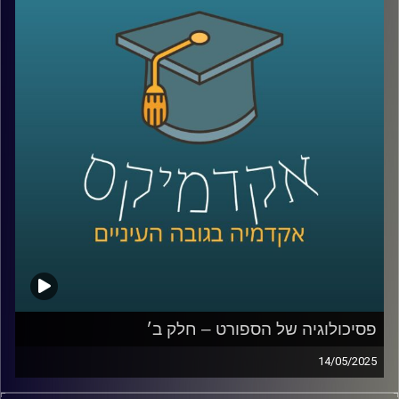
והאם ייתכן שכלכלה, חברה וסביבה לא עומדות בסתירה אלא
דווקא תלויות זו בזו?
במקביל, הבינה המלאכותית היוצרת נכנסת לעולמנו בקצב
מסחרר, ומציעה פתרונות טכנולוגיים פורצי דרך לאתגרים
סביבתיים וחברתיים.
אבל גם כאן ההתלהבות מלווה בחשש: מה ההשפעה של
האלגוריתמים על פרטיות, תעסוקה וצריכת אנרגיה?
האם מדובר במהפכה ירוקה או באשליה מסוכנת?
כדי לדבר על כל השאלות האלו, נמצא איתנו היום אחד הקולות
המובילים בישראל בכל מה שקשור ל-ESG, פיננסים ומנהיגות
ערכית:
יאיר אבידן, יו״ר הועדה המייעצת וראש פורום עמיתים במרכז
אריסון ל-ESG באוניברסיטת רייכמן, ולשעבר המפקח על
הבנקים שמאחוריו תפקידים מרכזיים בכלכלה הישראלית.
פסיכולוגיה של הספורט – חלק ב׳
14/05/2025
קרדיט תמונות:
AudioVersity