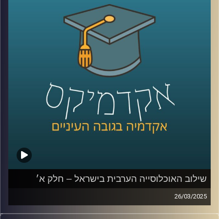
הערבית אל מול החברה הכללית גדולים?
בפרק הזה נדבר יותר על מוביליות חברתית, השכלה, מי הולך
ללמוד יותר גברים ערביים או נשים ערביות, למה פעם גבריים
ערביים למדו יותר והיום פחות, מהי החלטת החומש לחברה
הערבית
ולמה האוכלוסייה הערבית לא יודעת עברית?
שוב איתנו ד״ר מריאן תחאוכו, חוקרת בכירה במכון אהרן
למדיניות כלכלית בבית ספר טיומקין לכלכלה – אוניברסיטת
רייכמן, ועומדת בראש המרכז לחברה הערבית.
קרדיט תמונות:
AudioVersity
שילוב האוכלוסייה הערבית בישראל – חלק א׳
26/03/2025
סוגיית התעסוקה של הציבור הערבי בישראל והפערים