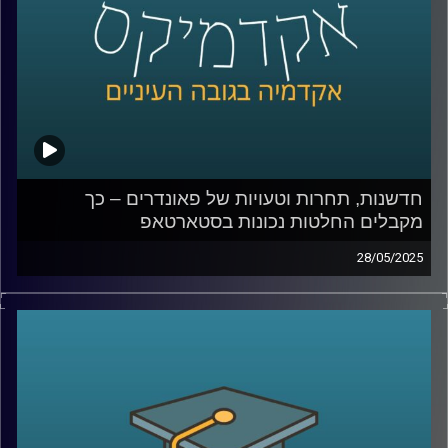
האם רובוט יכול לגרום לי לקנות משהו, או דווקא לגרום לי
להרגיש שייך? ואיפה עובר הקו בין טכנולוגיה שמשפרת את
חיינו לכזו שמעצבת אותנו מבלי שנרגיש
קרדיט תמונות:
AudioVersity
חדשנות, תחרות וטעויות של פאונדרים – כך
מקבלים החלטות נכונות בסטארטאפ
28/05/2025
מה קורה כשסטארטאפ נכנס לשוק תחרותי?
האם ניסיון קודם ומעורבות הפאונדרים תמיד עוזרים או
שלפעמים דווקא מגבילים?
ומה אפשר ללמוד מהחברות שלא “בזבזו משבר טוב”?
בפרק הזה של אקדמיקס אני מארחת את פרופ’ ניראון חשאי,
דיקן בית הספר אריסון למנהל עסקים באוניברסיטת רייכמן,