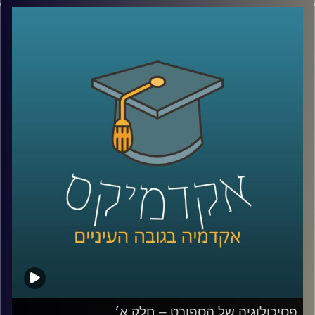
בפרק הקודם דיברנו על מה היא פסיכולוגיה של הספורט, אילו
אתגרים הספורטאים מתמודדים איתם, ניצחון, איך מנתחים
קשיים מנטלים של ספורטאים, שופטים ורפורמות בתחום
השיפוט
ובפרק הזה נמשיך ונדבר עם ד״ר רועי סמואל, חוקר ומרצה
בפסיכולוגיה של הספורט והפעילות הגופנית בחטיבת
הפסיכולוגיה של הספורט, המאמץ, והביצוע באוניברסיטת
רייכמן.
נעמיק בתחום המשברים נפשיים, פציעות, אולימפיאדה,
התמודדויות וטעויות של ספורטאים, מעורבות הורית ותיאוריות
משמעותיות בתחום שמקבלות תוקף ממש בימים אלו.
קרדיט תמונות:
AudioVersity
פסיכולוגיה של הספורט – חלק א׳