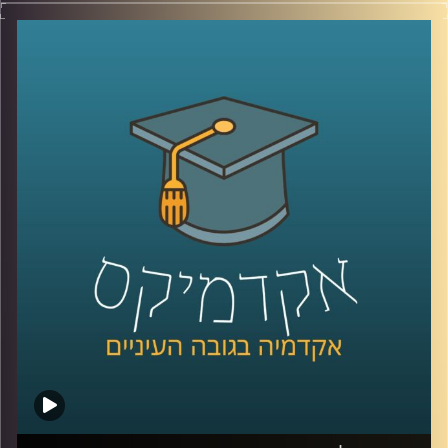
שלנו, בין אם בתשתיות,בריאות, רווחה ביטחון ובעצם בכלל
הסקטורים.
כך למשל בתחום החינוך, דוחות שונים של ה־OECD מצביעים
על כך שעל אף שתקציב החינוך הישראלי ואחוז בעלי ההשכלה
הגבוהה הוא מהגבוהים באירופה.
הצפיפות בכיתות היא מהגבוהות בעולם, הישגי התלמידים ושכר
המורים הם מהנמוכים בעולם המערבי.
בנוסף, מדינת ישראל בת ה-76 סובלת מחוסר יציבות שלטונית,
זוהי ממשלתינו ה-37, כלומר תחלופה של בערך כל שנתיים.
אז מה עושים? יש כאלו שסוברים שחייבים לשנות את השיטה,
שיטת הבחירות והשלטון.