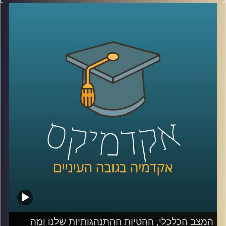
המשמעותיים מול האוכלוסייה הכללית אשר העמיקו במהלך
המשברים שחווינו כאן בשנים האחרונות, היא סוגיה מרכזית
המשפיעה על החוסן החברתי והכלכלי במדינת ישראל.
בנוסף לפגיעה בצמיחה במשק ובתוצר, לשיעורי התעסוקה
והפריון הנמוכים בקרב העובדים הערבים יש השלכות על רוב
היבטי החיים בחברה הערבית
כדי לדון בסוגיות הללו הצטרפה אלינו היום ד״ר מריאן תחאוכו,
חוקרת בכירה במכון אהרן למדיניות כלכלית בבית ספר טיומקין
לכלכלה – אוניברסיטת רייכמן, ועומדת בראש המרכז לחברה
הערבית.
קרדיט תמונות:
AudioVersity
המצב הכלכלי, ההטיות ההתנהגותיות שלנו ומה