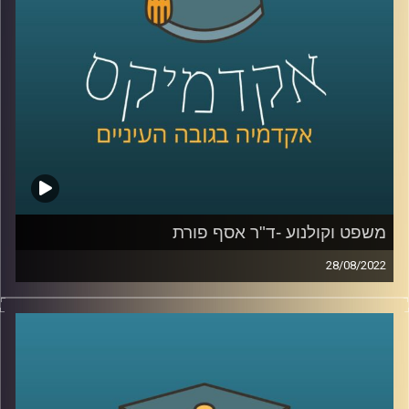
לעשות, האזינו להמשך השיחה שקיימתי עם פרופ' עלי
בוקשפן, מרצה וחוקר של דיני חוזים ודיני חברות, חוקר של
תופעת האחריות החברתית בעולם העסקי.
קרדיט תמונות:
AudioVersity
משפט וקולנוע -ד"ר אסף פורת
28/08/2022
כשעומרי אסנהיים, כתב מערכת התוכנית עובדה, שמע בעת
איסוף ילדיו מהגן על התיק של שמעון קופר "האלמן הכפול"
הוא התעניין אך מכיוון שהתיק בעניינו נסגר מחוסר אשמה הוא
שם את הסיפור על המדף. בסופו של דבר לאחר שידור
התחקיר שמעון קופר הורשע ברצח נשותיו. ומה לדעתכם יקרה
בעניין זדורוב?