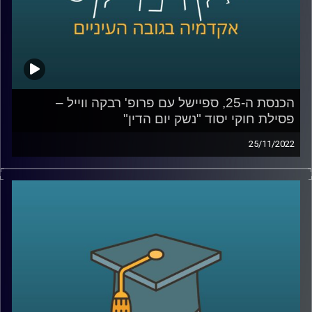
בשנים האחרונות (ומאז 2004, אז הונח לראשונה על שולחן
הכנסת) מנסים לקדם אך טרם חוקק. מה חוק היסוד אומר, למה
הוא נחוץ, על מה המחלוקת, ומה הבעיות בו? האזינו.
קרדיט תמונות:
AudioVersity
הכנסת ה-25, ספיישל עם פרופ' רבקה ווייל –
פסילת חוקי יסוד "נשק יום הדין"
25/11/2022
בתקופה האחרונה סוגיות חוקתיות רבות עלו לראש סדר היום
הציבורי: פסקת ההתגברות, סמכויות בית המשפט העליון, ראש
ממשלה שנאשם בפלילים, ובכלל, עצם התפזרותה של הכנסת
הקודמת היה כדי למנוע "כאוס חוקתי" כדברי ראש הממשלה
דאז, בנט.
בפרקים הקרובים של אקדמיקס אצלול לכמה מסוגיות
חוקתיות אלו ויחד עם פרופ' רבקה ווייל, מרצה וחוקרת של
משפט חוקתי, ציבורי והשוואתי, אקיים שיחה אקדמית בגובה