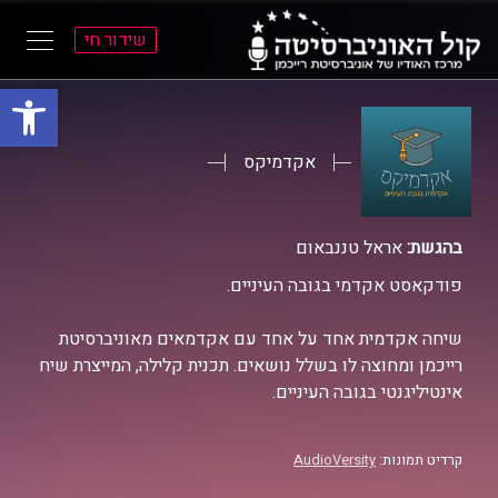
שידור חי
פתח סרגל
ל
ל
תוכן
תפריט
ראשי
ראשי
אקדמיקס
בהגשת:
אראל טננבאום
פודקאסט אקדמי בגובה העיניים.
שיחה אקדמית אחד על אחד עם אקדמאים מאוניברסיטת
רייכמן ומחוצה לו בשלל נושאים. תכנית קלילה, המייצרת שיח
אינטיליגנטי בגובה העיניים.
קרדיט תמונות:
AudioVersity