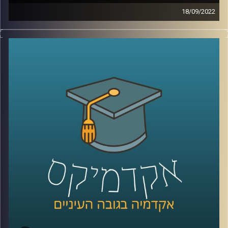
18/09/2022
כחלק ממגמה תודעתית הולכת וגוברת בשנים האחרונות
שהכלכלה ההתנהגותית צריכה לקחת חלק חשוב יותר בחברה
שלנו, לפני כשלוש שנים נפתחה באוניברסיטת רייכמן תוכנית
תואר שני המתמקדת בתחום הכלכלה ההתנהגותית. בתכנית
הזאת לומדים הסטודנטים על כוחות המניעים את הכלכלה או
השפעות על השוק, שהרבה פעמים יכולים להישמע כאילו הם
נוגדים את האינטואיציה האנושית.
בפרק הזה של אקדמיקס ראיינתי את ד"ר גיא הוכמן, ראש
התכנית לתואר שני בכלכלה התנהגותית כאן באוניברסיטת
רייכמן. ד"ר הוכמן עשה דוקטורט בפסיכולוגיה בטכניון
והשתלם בלימודי פוסט דוקטורט במעבדתו של פרופסור דן
אריאלי בבית הספר למנהל עסקים באוניברסיטת דיוק. ד"ר
הוכמן יסביר בתכנית למה במיוחד בימינו, כשעתיד שוק
העבודה לא ברור צריך להשקיע בכלכלה התנהגותית, איך