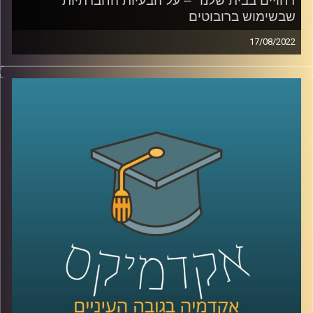
דחויים בבית שלנו" – על הבעיות החברתיות
שבשימוש ברובוטים
17/08/2022
יש לא מעט סרטי פנטזיה או מדע בדיוני שכוללים רובוטים
שמשתלטים על העולם.
ד"ר הדס אראל, ראש תחום רובוטים חברתיים במעבדה
לחדשנות של אוניברסיטת רייכמן, מרגיעה שהיום הזה לא כל כך
קרוב אך מזהירה מבעיות חברתיות לא קטנות ששימוש
ברובוטים מעוררות. האזינו לחלק השני של השיחה.
לשיחה עם ד"ר הדס אראל על רובוטים חברתיים –
לחצו כאן
לשיחה עם ד"ר הדס אראל על היתרונות החברתיים בשימוש
ברובוטיים –
לחצו כאן