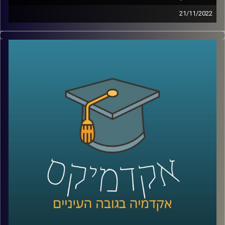
21/11/2022
המלחמה בין רוסיה ואוקראינה הדגישה לנו את חשיבות
האנרגיה בכלכלה העולמית. בפרק זה ד״ר עמית מור יפרט על
חשיבות האנרגיה בשוק העולמי, המעבר בין נפט ודלקים
לאנרגיות מתחדשות ועד כמה חשוב הגז הטבעי למדינת ישראל.
קרדיט תמונות:
AudioVersity