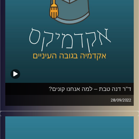
קרדיט תמונות:
AudioVersity
ד"ר דנה טבת – למה אנחנו קונים?
28/09/2022
למה אנחנו קונים דברים שאנחנו לא צריכים? כיצד נשים קונות
אחרת מגברים? למה ההבדלים האלו קיימים? איזו מוזיקה
תגרום לנו לרכוש יותר?