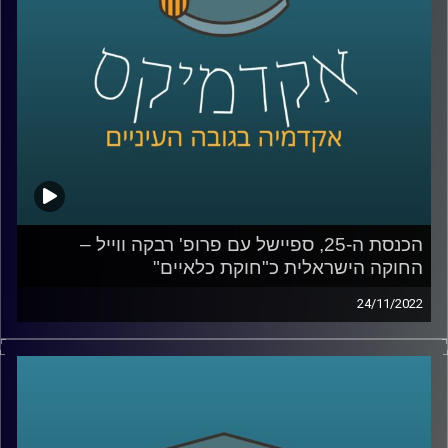
העיניים על הנושאים שבערו בבחירות האחרונות ומשפיעים על
הרכבת הממשלה.
ובפרק הזה –
פסילת חוקי יסוד,
נושא אותו מכנה פרופ' ווייל
"נשק יום הדין"
–
האפשרות לפסול חוק יסוד נדונה בשנה
שעברה (2021) בשלושה הקשרים שונים : ממשלת החליפין,
התקציב הדו שנתי והנושא הבוער של התקופה – חוק
הלאום. האם ואיך ניתן לפסול חוק יסוד במדינת ישראל ומה
קורה בעולם? האזינו
קרדיט תמונות:
AudioVersity
הכנסת ה-25, ספיישל עם פרופ' רבקה ווייל –
החוקה הישראלית כ"חוקת כלאיים"
24/11/2022
בתקופה האחרונה סוגיות חוקתיות רבות עלו לראש סדר היום
הציבורי: פסקת ההתגברות, סמכויות בית המשפט העליון, ראש
ממשלה שנאשם בפלילים, ובכלל, עצם התפזרותה של הכנסת
הקודמת היה כדי למנוע "כאוס חוקתי" כדברי ראש הממשלה
דאז, בנט.