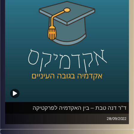
בחלק השני של השיחה עם ד"ר דנה טבת, מרצה וחוקרת
בתחום השיווק בבית הספר למנהל עסקים של אוניברסיטת
רייכמן, דיברנו על חווית הלקוח, למה אנחנו לא קונים רק באופן
רציונלי ומה עושים כדי לגרום לנו לקנות יותר.
קרדיט תמונות:
AudioVersity
ד"ר דנה טבת – בין האקדמיה לפרקטיקה
28/09/2022
הרבה פעמים ישנה ביקורת על חוסר ההתאמה של האקדמיה