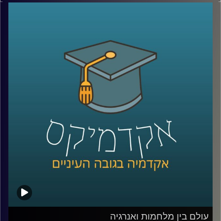
הציבורי: פסקת ההתגברות, סמכויות בית המשפט העליון, ראש
ממשלה שנאשם בפלילים, ובכלל, עצם התפזרותה של הכנסת
הקודמת היה כדי למנוע "כאוס חוקתי" כדברי ראש הממשלה
דאז, בנט.
בפרקים הקרובים של אקדמיקס אצלול לכמה מסוגיות
חוקתיות אלו ויחד עם פרופ' רבקה ווייל, מרצה וחוקרת של
משפט חוקתי, ציבורי והשוואתי, אקיים שיחה אקדמית בגובה
העיניים על הנושאים שבערו בבחירות האחרונות ומשפיעים על
הרכבת הממשלה.
ובפרק הזה –
פסקת ההתגברות
: מה המשמעות שלה, כיצד
מיושמת בעולם ומדוע הפכה לדרישה במשא ומתן המתקיים
של מספר מפלגות.
קרדיט תמונות:
AudioVersity
עולם בין מלחמות ואנרגיה