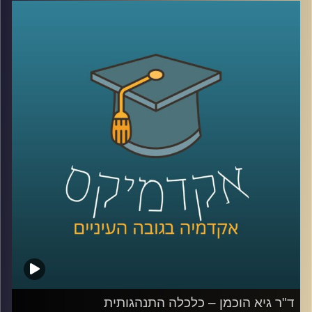
לשוק העבודה המודרני אך ד"ר דנה טבת מסבירה שיש יכולות
שמקבלים באקדמיה ושום קורס של מספר חודשים לא יוכל
להחליף.
ד"ר דנה טבת היא מרצה בתוכנית ההתמחות בשיווק ומנהלת
הוראה היברידית בבי"ס אריסון למנהל עסקים. טרם הצטרפותה
לאוניברסיטת רייכמן היתה סמנכ"ל בחברת מחקר בינלאומית
ומנהלת המחקר בשטראוס-עלית, ובמגה – הריבוע הכחול שם
התמחתה במחקרי קונים. יחד דיברנו על המקום של האקדמיה
בעולם העסקי, החשיבות שלה ולאן פנינו מועדות.
קרדיט תמונות:
AudioVersity
ד"ר גיא הוכמן – כלכלה התנהגותית