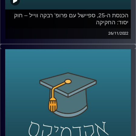
הכנסת ה-25, ספיישל עם פרופ' רבקה ווייל – חוק
יסוד: החקיקה
26/11/2022
בתקופה האחרונה סוגיות חוקתיות רבות עלו לראש סדר היום
הציבורי: פסקת ההתגברות, סמכויות בית המשפט העליון, ראש
ממשלה שנאשם בפלילים, ובכלל, עצם התפזרותה של הכנסת
הקודמת היה כדי למנוע "כאוס חוקתי" כדברי ראש הממשלה
דאז, בנט.
בפרקים הקרובים של אקדמיקס אצלול לכמה מסוגיות
חוקתיות אלו ויחד עם פרופ' רבקה ווייל, מרצה וחוקרת של
משפט חוקתי, ציבורי והשוואתי, אקיים שיחה אקדמית בגובה
העיניים על הנושאים שבערו בבחירות האחרונות ומשפיעים על
הרכבת הממשלה.
ובפרק הזה –
חוק יסוד: החקיקה
, חוק יסוד ששרי המשפטים