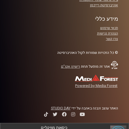
באוניברסיטת רייכמן, ד"ר גלית דשא.
אוניברסיטת רייכמן
מידע כללי
תנאי שימוש
לשיחה עם ד"ר גלית דשא על מגדר בעידן ה-me too-
לחצו
הצהרת נגישות
כאן
צרו קשר
קרדיט תמונות:
AudioVersity
© כל הזכויות שמורות לקול האוניברסיטה
אתר זה מופעל תחת
רישיון אקו"ם
Powered by Media Forest
האתר עוצב ונבנה באהבה על ידי
STUDIO DAY
כיסאות מוזיקליים