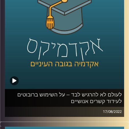
בתכנית הזאת התארח ד"ר אסף פורת מבית הספר הארי רדזינר
למשפטים מרצה הקורס משפט וקולנוע לדבר על היחסים בין
המשפט לקולנוע (ובכלל לבין המשפט והתרבות), הפער בין
האמת המשפטית לאמת הקולנועית, איך ההליך המשפטי נראה
על המסך הגדול והקטן, וכיצד יצירות טלוויזיוניות וקולנועיות
יכולות להשפיע על מערכת הצדק.
קרדיט תמונות:
AudioVersity
לעולם לא להרגיש לבד – על השימוש ברובוטים
לעידוד קשרים אנושיים
17/08/2022
יש שצופים שעוד כמה שנים הבית (החכם) שלנו יוכל לראות
שיש לנו ראיון עבודה ביומן ולהתגייס כדי שנרגיש טוב