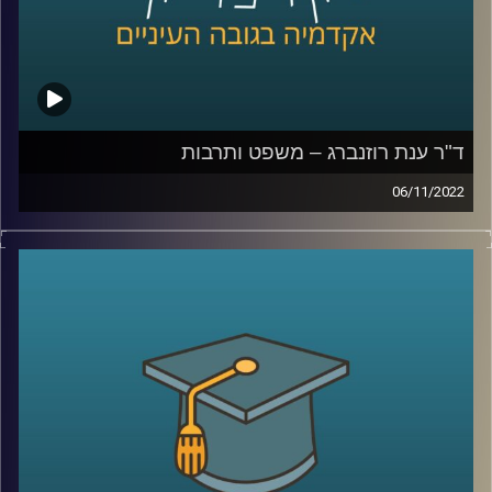
ד"ר ענת רוזנברג – משפט ותרבות
06/11/2022
בעשורים האחרונים מתפתח הזרם המחקרי של "משפט
ותרבות". זרם זה בוחן שאלות חברתיות- משפטיות כמו איך
קשורה תרבות לרגולציה של שוק ההון, חדשות או זנות או כיצד
קשורים הסדרים משפטיים משפיעים על ההבנה שלנו ביחס
למגדר.
בפרק הזה של אקדמיקס אירחתי את ד"ר ענת רוזנברג חוקרת
משפט ותרבות לדבר על הקורס שהיא מלמד בנושא ועל הספר
שהיא כתבה ויצא לאור לאחרונה על ההיסטוריה של הפרסום
בעידן צריכת ההמונים בבריטניה.
יחד קיימנו שיחה אקדמית בגובה העיינים על מה זה פרסום