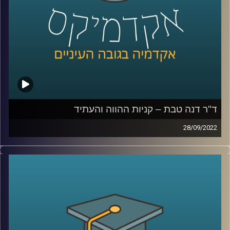
המונים, איך מפרידים בין פרסומת וחדשות, מהו מידע חיוני
ואיך המשפט נכנס לעולם הזה. בנוסף, דיברנו על איך מוכרים
לנו פנטזיות או חלומות (ואיך מפעילים רגולציה על זה), ובכלל,
מה זה משפט ותרבות, מה הקשר ביניהם ואיך חוקרים את
התחום הזה.
ד"ר דנה טבת – קניות ההווה והעתיד
28/09/2022
קרדיט תמונות:
AudioVersity
בשנים האחרונות האופן בו אנחנו קונות וקונים עבר טלטלות
רבות – קניות בתקופת סגרים, משברים כלכליים ובכלל שינוי
באורח החיים שמשפיע גם על הרגלי הצריכה שלנו. אז מה
המצב היום ולאן פנינו מועדות?
האזינו לחלק השלישי והאחרון בשיחה עם ד"ר דנה טבת, מרצה
וחוקרת של תחום השיווק בבית הספר למנהל עסקים
באוניברסיטת רייכמן.