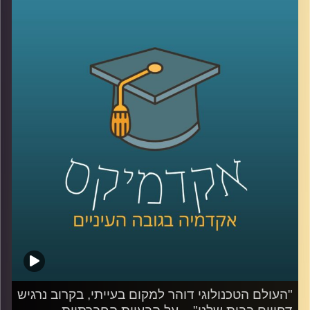
כשאנחנו יוצאים אליו, או יעזור לאנשים מבוגרים להרגיש שהם
לא לבד גם כאשר אין בני אנוש נוספים בביתם. ד"ר הדס אראל,
ראש תחום רובוטים חברתיים במעבדה לחדשנות במדיה כאן
באוניברסיטת רייכמן, מסבירה שמחוות כאלו של מכשירים
אלקטרוניים יוכלו לעזור לנו ליצור קשרים בינאישיים לאחריהם
עם אנשים אחרים.
האזינו לחלק השלישי והאחרון של השיחה.
לשיחה עם ד"ר הדס אראל על רובוטים חברתיים –
לחצו כאן
לשיחה עם ד"ר הדס אראל על הבעיות החברתיות בשימוש
ברובוטים –
לחצו כאן
קרדיט תמונות:
AudioVersity
"העולם הטכנולוגי דוהר למקום בעייתי, בקרוב נרגיש