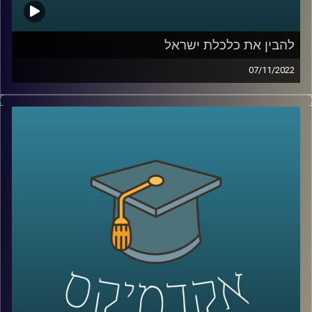
להבין את כלכלת ישראל
07/11/2022
כלכלת ישראל היא מנוע הצמיחה של מדינת ישראל. על מנת
להבין את מרכיביה השונים נשיא האוניברסיטה הפרופסור רפי
מלניק יסקור את חוזקותיה וחולשותיה של הכלכלה הישראלית.
קרדיט תמונות:
AudioVersity