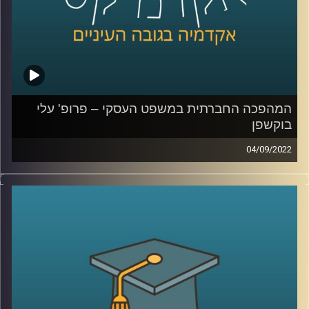
קרדיט תמונות:
AudioVersity
המהפכה החברתית במשפט העסקי – פרופ' עלי
בוקשפן
04/09/2022
תוכן:
באוגוסט של שנת 2019 , ארגון ה-Roundtable . בו
חברים כמאתיים ממנכ"לי החברות הגדולות והמשפיעות ביותר
בארצות הברית ניסח מחדש את עמדתו ביחס למטרת החברה
העסקית. על פי ההצהרה, מטרת החברה העסקית אשר אינה
מתמקדת יותר אך ורק בבעלי המניות, אלא ביצירת ערך לכלל
בעלי העניין הקשורים בפעולותיה בהם לקוחות, עובדים
וספקים.
איך המשפט הישראלי רואה את מטרת התאגידים ומה יש