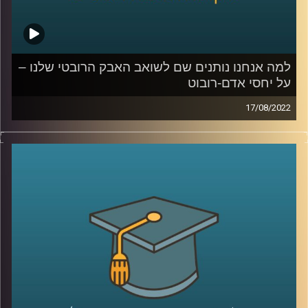
קרדיט תמונות:
AudioVersity
למה אנחנו נותנים שם לשואב האבק הרובטי שלנו –
על יחסי אדם-רובוט
17/08/2022
זה כנראה לא יפתיע אף אחד ואחת אם אגיד לכם שעם הזמן
רובוטים יקחו חלק יותר משמעותי בחיינו אבל אולי כן יפתיע
אתכם להבין עד כמה רובוטים לוקחים חלק בחיים שלנו כבר
היום.
כדי לדבר על הנושא הזה, בפרק הזה של אקדמיקס התארחה
ד"ר הדס אראל ראש תחום רובוטים חברתיים במעבדה
לחדשנות במדיה, כאן באוניברסיטת רייכמן. יחד שוחחנו על מה
זה בכלל רובוט, שאלה שלא כל כך קל לענות עליה, על
המעורבות של רובוטים בחיינו ועל הרגשות שהם מעוררים בנו.