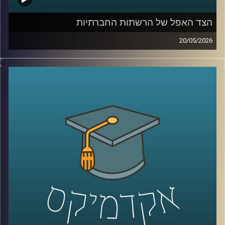
עבודה קלינית יומיומית בקבלת החלטות בזמן אמת.
הצד האפל של הרשתות החברתיות
קרדיט תמונות:
AudioVersity
20/05/2026
בשנים האחרונות, הרשתות החברתיות הפכו מפלטפורמה
שמקשרת בין אנשים בעיקר לדבר מרכזי בחיי רוב האנשים,
קשה לדמיין יום אחד בלעדיהן. יש המון דברים חיוביים
בשימוש ברשתות, למידה של דברים חדשים,
שמירה על קשר עם חברים, מציאת עבודה, אבל גם המון דברים
שליליים, אנחנו נחשפים לדברים שעושים לנו רע, מתגברים
יכולים לפתח הפרעות אכילה או דיכאון ועל אף שרובנו מבינים
את הנזקים הפוטנציאלים קשה לנו להתנתק או אפילו להמעיט
אז מה אפשר לעשות?
כדי לענות על השאלה הזו הצטרף אליי היום פרופ׳ צחי חייט,
ראש ההתמחות השיווקית בביה"ס סמי עופר לתקשורת.
קרדיט תמונות:
AudioVersity