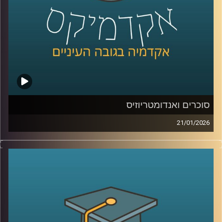
קרדיט תמונות:
AudioVersity
סוכרים ואנדומטריוזיס
21/01/2026
כשאנחנו חושבים על מחלות קשות כמו סרטן, אנחנו בדרך
כלל מדמיינים מוטציות, גנים ואולי גם כימותרפיה. אבל יש
שכבה אחרת, שקטה יותר, שקשה לראות אותה בעין, והיא יכולה
להיות ההבדל בין תא שהגוף מזהה כתא בעייתי, לבין תא
שמצליח להתחמק. זו שכבת הסוכרים, שרשראות זעירות
שעוטפות את התאים שלנו, כמו סוג של “תעודת זהות”
ביולוגית. כשהתעודה הזו משתנה, זה יכול להופיע בסרטן, אבל
זה יכול להופיע גם במחלות אחרות, למשל אנדומטריוזיס, מחלה