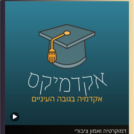
“כלכלה כחולה פורצת גבולות”, שהתקיים באוניברסיטת רייכמן .
יום שלם שבו מדענים, יזמים, קובעי מדיניות ואנשי שטח
נפגשו לדבר על הים, לא רק כמשאב טבע, אלא כזירת חדשנות,
כלכלה, ביטחון ושיתופי פעולה אזוריים.
בין מושבים על אנרגיה מתחדשת בים, חקלאות ימית, אצות
כמשאב כלכלי, בינה מלאכותית לניטור מגוון ביולוגי ושיתופי
פעולה גם כשאין שלום, יצאנו לראיין את האנשים שמעצבים
את העתיד הכחול של האזור .
בפרק הזה תשמעו קולות מהכנס, רעיונות גדולים, דילמות
אמיתיות, והרבה מאוד תשוקה לחבר בין מדע, קיימות וכלכלה.
קרדיט תמונות:
AudioVersity
דמוקרטיה ואמון ציבורי