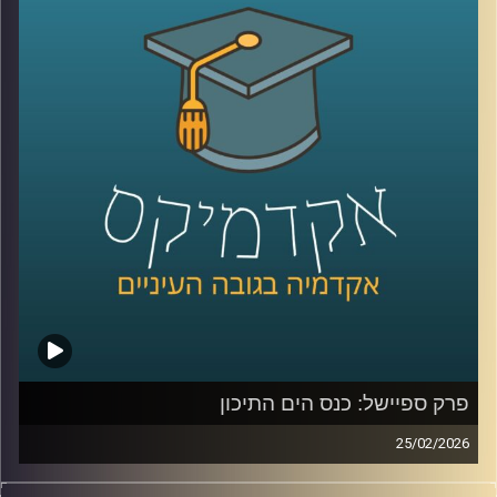
אבל מה שמעניין הוא שלא צריך מלחמה בפועל כדי להזיז את
קרדיט תמונות:
AudioVersity
העולם, מספיק חשש.
איך מעבר ימי יחסית קטן מצליח להשפיע על מחירי האנרגיה,
על שרשראות אספקה, ובסוף גם על יוקר המחיה של כולנו?
ולמה גם מדינות שלא תלויות בו ישירות, עדיין מושפעות מכל
מה שקורה שם?
כדי להבין את כל זאת ועוד, נמצא איתנו היום אברי שכטר, מנהל
מכון ינאי לביטחון אנרגטי באוניברסיטת רייכמן
קרדיט תמונות:
AudioVersity
פרק ספיישל: כנס הים התיכון
25/02/2026
הקלטה מתוך השטח, מהכנס השמיני בנושא הים התיכון: