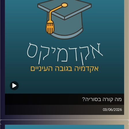
כל אלה היו הימורים אמיתיים בפלטפורמת
Polymarket
.
כן, אנשים ברחבי העולם שמים כסף אמיתי על העתיד. על
מלחמות, פוליטיקה, דת, אסונות ואפילו סוף העולם.
ובזמן שרובנו צורכים חדשות כדי להבין מה קורה, יש אנשים
שפשוט נכנסים לפולימרקט כדי לראות “מה הסיכויים” ועל
הדרך גם מרוויחים כסף.
אז מה זה בכלל שוק חיזוי?
למה אנשים התחילו להאמין לפלטפורמות האלה יותר מלסקרים
ומומחים? מה קורה כשמיליארדי דולרים זורמים להימורים על
אירועים עולמיים? והאם יכול להיות שפלטפורמות כאלה כבר
לא רק מנבאות את המציאות, אלא גם מתחילות לעצב אותה?
מה קורה בסוריה?
כדי להבין את העולם הזה, נמצא איתנו היום פרופ’ צחי חייט
03/06/2026
מאוניברסיטת רייכמן, שחוקר חוכמת המונים, רשתות חברתיות
מה בעצם קורה היום בסוריה?
ואמינות מידע, ואחד החוקרים הבולטים בישראל בתחום שווקי
מי שולט שם? מי נלחם במי? איך טורקיה הפכה לשחקן כל כך
החיזוי