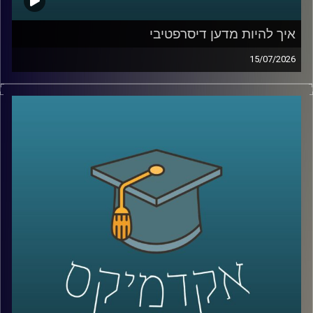
איך להיות מדען דיסרפטיבי
15/07/2026
הרבה מההמצאות שאנחנו מכירים התחילו בכלל מטעות.
פניצילין שנולד מצלחת פטרי שהתמלאה עובש, פוסט־איט
שהתחיל מדבק שלא היה מספיק חזק, מיקרוגל שהרעיון אליו
הגיע אחרי שחטיף שוקולד נמס בכיס של מהנדס שעבד על
רדאר, וארטיק שנולד כשילד שכח בחוץ כוס עם משקה ומקל
ערבוב בלילה קר.
על פניו, כל אלה נשמעים כמו מזל. אבל אולי זו רק חצי
מהתמונה. כי הרבה אנשים נתקלים בטעויות, בכישלונות
ובדברים לא צפויים, והשאלה היא מי יודע לעצור, להסתכל
עליהם אחרת, ולהפוך אותם לפריצת דרך.
האורח שלנו היום הוא מוטי שטנר, יזם סדרתי, משקיע ומרצה
באוניברסיטת רייכמן. יחד עם אחיו, פרופ׳ אורי שטנר, הוא כתב
את הספר “איך להיות מדען דיסרפטיבי”, שמנסה לשאול האם
פריצות דרך הן באמת עניין של גאונות ומזל, או שאפשר לפתח