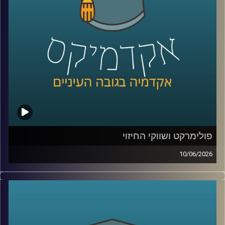
במזרח התיכון, למה מצרים הפכה לשחקנית מרכזית בתחום,
ואיך שיתופי פעולה אנרגטיים יכולים להשפיע גם על יחסים
מדיניים ואזוריים.
איתנו היום ד״ר עמית מור, מנכ"ל משותף באקו-אנרג'י יעוץ
כלכלי אסטרטגי ומרצה באוניברסיטת רייכמן. מומחה בינ"ל
לכלכלת אנרגיה וסביבה, חשמל גז טבעי ונפט, בעל ניסיון עשיר
בייעוץ לממשלות, חברות בינלאומיות ומוסדות פיננסיים, יועץ
לבנק העולמי בפרויקטים גלובליים בתחומי אנרגיה ותשתיות.
קרדיט תמונות:
AudioVersity
פולימרקט ושווקי החיזוי
10/06/2026
האם ישו יחזור בשנת 2026?
האם תהיה תקיפה באיראן לפני סוף החודש?
האם ח’מנאי יודח מהשלטון?
האם טראמפ יזכה שוב בנשיאות?
והאם האנושות תגלה חיים מחוץ לכדור הארץ?