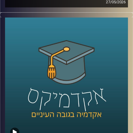
27/05/2026
הרפואה נמצאת היום באחת מנקודות המפנה המשמעותיות
ביותר בתולדותיה.
לא בגלל תרופה חדשה, ולא בגלל טכנולוגיה אחת, אלא בגלל
שינוי עמוק בדרך שבה מתקבלות החלטות.
בינה מלאכותית כבר לא נמצאת רק במעבדות או במחקרים, היא
נכנסת אל תוך חדרי הטיפול, אל תוך רגעים של חוסר ודאות,
ולעיתים גם אל תוך ההחלטות הכי קריטיות שיש.
האם זה הופך את הרפואה למדויקת יותר, או דווקא משנה את
האופן שבו רופאים חושבים, שוקלים ומחליטים?
כדי להבין איך השינוי הזה נראה מבפנים, דווקא באחד
התחומים הכי רגישים ומורכבים ברפואה, עולם הלידות, נמצאת
איתנו היום פרופ’ אסנת ולפיש, מנהלת בית החולים לנשים
בבילינסון ומשנה לדיקן בית הספר לרפואה באוניברסיטת
רייכמן,
שנמצאת בחזית של שילוב טכנולוגיות מתקדמות ברפואה לצד