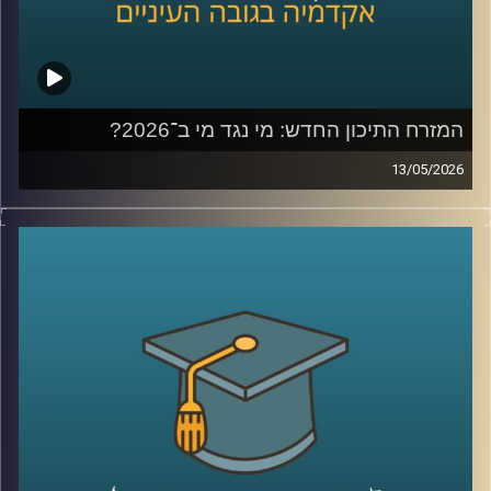
המזרח התיכון החדש: מי נגד מי ב־2026?
13/05/2026
לפני כמה שנים, רוב האנשים עוד הצליחו להבין פחות או יותר
מי נגד מי במזרח התיכון.
היום? נדמה שהכול כבר התבלגן.
איראן, חיזבאללה, חמאס, סוריה, טורקיה, ארצות הברית,
החות’ים, רוסיה, הסכמים, איומים, מלחמה רב־זירתית… ובין כל
הכותרות, הרבה אנשים פשוט איבדו את התמונה הגדולה.
אז בפרק הזה רצינו לעצור רגע ולעשות סדר.
להבין מה באמת קורה באזור שלנו, מה השתנה מאז השבעה
באוקטובר, ואיך נראית היום המפה האסטרטגית של המזרח
התיכון.