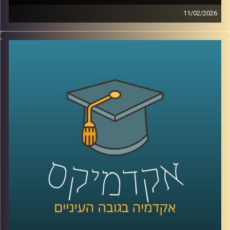
11/02/2026
היום אנחנו נוגעים באחת השאלות הכי בוערות בדמוקרטיה, מה
זה בעצם אמון ציבורי, למה הוא כל כך חיוני לתפקוד של מדינה,
ומה קורה כשהוא נשחק, לפי דו״ח האמון מדצמבר 2025
התמונה מטרידה, רק 22% מביעים אמון בממשלה ורק 15%
בכנסת, ובמקביל רואים פערים גדולים בין מוסדות, למשל 39%
בבית המשפט העליון, אז מה אפשר ללמוד מהמספרים, האם
זה משבר רגעי או מגמה ארוכה, למה אמון נהיה תלוי מחנה
פוליטי, ומה המשמעות של זה לתחושת הייצוג, לציות לחוק,
ולחוסן החברתי, כדי לעשות סדר הזמנו את פרופ׳ אמנון כוורי,
פרופסור חבר וראש המכון לחירות ואחריות בבית ספר לאודר
לממשל ודיפלומטיה באוניברסיטת רייכמן, וביחד ננסה להבין
מה עומד מאחורי הנתונים, מה המדינה והחברה יכולות לעשות
כדי לשקם את האמון שלנו?
קרדיט תמונות:
AudioVersity