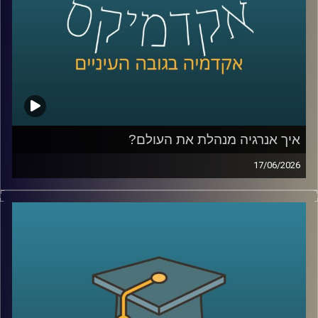
לאודר לממשל, דיפלומטיה ואסטרטגיה, אוניברסיטת רייכמן.
שגריר ישראל הראשון לדרום סודן ושגריר מצרים
קרדיט תמונות:
AudioVersity
איך אנרגיה מנהלת את העולם?
17/06/2026
בשנים האחרונות אנחנו שומעים בלי סוף על משברי אנרגיה,
מחירי נפט, גז טבעי, מצרי הורמוז ומאבקי כוח בין מדינות, אבל
מאחורי כל הכותרות האלה מסתתר סיפור הרבה יותר גדול:
אנרגיה היא לא רק חשמל ודלק, היא כוח גיאופוליטי, כסף,
ביטחון לאומי והשפעה עולמית.
בפרק של היום נדבר על איך אנרגיה מעצבת את העולם
שאנחנו חיים בו, איך גילוי הגז שינה את המעמד של ישראל