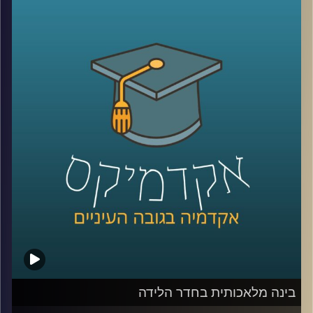
משמעותי? ומה בכלל נשאר מההשפעה של איראן וחיזבאללה?
קרדיט תמונות:
AudioVersity
נדמה שאחרי יותר מעשור של מלחמה, רוב הישראלים כבר
איבדו את היכולת להבין את התמונה.
אז היום ננסה לעשות סדר ולהבין איך נראה המזרח התיכון
החדש שנבנה ממש מעבר לגבול שלנו.
היום נארח את ד״ר מיכאל ברק, מרצה וחוקר בבית ספר לאודר
לממשל, דיפלומטיה ואסטרטגיה ב־אוניברסיטת רייכמן, וחוקר
בכיר ב־המכון למדיניות נגד טרור, מומחה לאיסלאם רדיקלי.
קרדיט תמונות:
AudioVersity
בינה מלאכותית בחדר הלידה