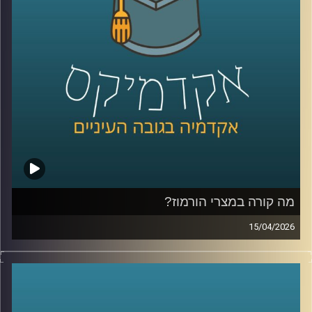
ובמקביל, קורה תהליך הפוך:
ישראל, שלרבים הייתה פעם אופציה רחוקה, מורכבת, לפעמים
אפילו לא על הרדאר האקדמי, הופכת ליעד אמיתי.
לא רק מסיבות אידיאולוגיות, אלא גם כהחלטה פרקטית: איפה
ללמוד, איפה לחיות, ואיפה להרגיש בבית.
אז האם אנחנו רואים כאן תגובה רגעית למציאות מתוחה או
שינוי עמוק בזהות של דור שלם?
היום נדבר עם יונתן דייויס, סגן נשיא לקשרי חוץ וראש בית
הספר הבינלאומי ע״ש רפאל רקנאטי באוניברסיטת רייכמן,
שנמצא כבר שנים בדיוק בנקודת המפגש בין ישראל ליהדות
התפוצות.
מהשירות כחייל בודד בצנחנים, דרך שליחויות ברחבי העולם,
בברית המועצות לשעבר, בקייפטאון, בוסטון ורומא ועד
מה קורה במצרי הורמוז?
לעבודה יומיומית עם אלפי סטודנטים בינלאומיים, הוא רואה
15/04/2026
מקרוב איך העולם משתנה, ואיך צעירים יהודים מקבלים
בשבועות האחרונים אנחנו שומעים אמירות דרמטיות סביב
החלטות שמעצבות את העתיד שלהם.
מצרי הורמוז, דיבורים על מצור, איומים מצד איראן, ואפילו
אז מה באמת קורה היום בקמפוסים?
רמיזות לכך שייתכן ויש מוקשים במים.
ולמה יותר ויותר סטודנטים בוחרים דווקא להגיע לכאן?