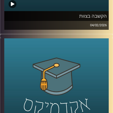
הקשבה בצוות
04/02/2026
בעולם הניהול והחיים האישיים מדברים הרבה על תקשורת
טובה, אבל הרבה פחות על הקשבה אמיתית, כזו שמשנה
דינמיקות, מערכות יחסים ותחושת ערך. הקשבה נתפסת
לעיתים כמיומנות רכה, אבל מחקר שנדבר עליו היום מראה
שהיא למעשה מנגנון עמוק שמכתיב אם צוותים ידברו וישתפו
ידע, ואם משפחות ירגישו מובנות או מתוסכלות. בפרק הזה
אנחנו מדברים על האופן שבו סגנון ההקשבה של מנהל, הורה
או בן משפחה מעצב את איכות הדיאלוג סביבו.
יחד עם ד״ר אסנת בוסקילה־ים, יועצת ארגונית ומרצה
באוניברסיטת רייכמן, נבחן למה הקשבה כל כך מאתגרת, למה
נאומים הם האויב שלה, ומה ההבדל בין הקשבה אישית,
הקשבה בצוות והקשבה במשפחה, ואיך שינוי קטן באופן
ההקשבה יכול לייצר שינוי גדול ביחסים?