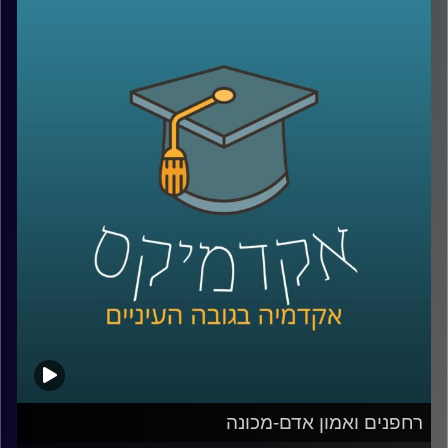
באמת חושבים על כל מה שקורה מהרגע שלחצנו על “הזמן”?
מי מחליט מה נראה ראשון באתר, איך בונים חוויית משתמש
שגורמת לנו לחזור שוב ושוב, ואיך משלבים בין טכנולוגיה,
דאטה, לוגיסטיקה ובעיקר הבנה של בני אדם?
כדי לדבר על כל זה נמצא איתי היום צביקה ביידא, לשעבר
מנכ”ל שופרסל אונליין, והיום Managing Director ושותף ב-
Manyone ישראל.
נדבר על מה באמת עומד מאחורי חוויית לקוח טובה, איך
ארגונים חושבים על חדשנות, ואיך בינה מלאכותית הולכת
לשנות את הדרך שבה כולנו קונים, עובדים ומקבלים החלטות
קרדיט תמונות:
AudioVersity
רחפנים ואמון אדם-מכונה