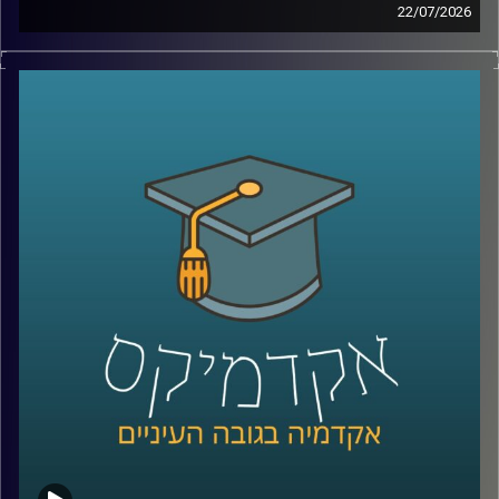
22/07/2026
אם לפני עשור היינו אומרים את המילה “רחפן”, כנראה שהיינו
חושבים על צילום מהאוויר או על גאדג’ט מגניב. היום התמונה
נראית אחרת לגמרי. רחפנים כבר בודקים תשתיות, מסייעים
באיתור נעדרים, מעבירים ציוד רפואי, משתתפים במלחמות,
ובמקרים מסוימים אפילו מסוגלים לבצע חלק מהמשימות
שלהם באופן עצמאי.
ככל שהמערכות האלה הופכות לחכמות יותר, עולה שאלה
הרבה יותר גדולה מרק מה הטכנולוגיה יודעת לעשות: האם
אנחנו יכולים לסמוך עליה? מתי אדם צריך לקבל את ההחלטה,
ומתי אפשר לתת למכונה לעשות את זה? ואם היא טועה, מי
בכלל אחראי?
על כל אלו נדבר עם ד״ר אביב בר זוהר, דוקטור למשפטים
בנושא חוקיות רחפנים אוטונומיים קטלניים ומשמעות
מעורבות האדם בחוג ההפעלה.
קרדיט תמונות:
AudioVersity