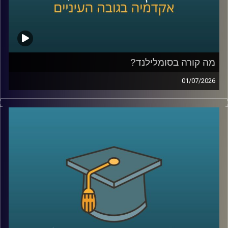
צורת חשיבה, ואולי אפילו שיטה, שמגדילה את הסיכוי לזהות
שאלות גדולות, לערער על הנחות יסוד ולפרוץ את גבולות הידע
הקיים
בפרק הזה נדבר על הדרך שבה נולדות תגליות, על מה שמדע
יכול ללמוד מהייטק, על ההבדל בין חשיבה נועזת לחשיבה לא
מבוססת, ועל השאלה האם אפשר ללמד אנשים לחשוב בצורה
מה קורה בסומלילנד?
שמובילה לפריצות דרך
01/07/2026
יש בעולם מדינה עם כ-6 מיליון תושבים, ממשלה, מטבע, צבא,
קרדיט תמונות:
AudioVersity
דרכונים ובחירות דמוקרטיות. היא יציבה יותר מחלק מהמדינות
השכנות שלה, יושבת באחד המקומות האסטרטגיים ביותר
בעולם, בכניסה לים האדום, ועדיין, מבחינת רוב מדינות העולם,
היא פשוט לא קיימת.
היום אנחנו יוצאים להכיר את סומלילנד, מדינה שרוב האנשים
מעולם לא שמעו עליה, אבל ייתכן שבעשור הקרוב היא תהפוך
לשחקנית משמעותית בזירה הגיאופוליטית.
כדי להבין איך נראים החיים במדינה שלא קיימת רשמית, למה
המעצמות הגדולות מתחילות להתעניין בה, והאם גם לישראל יש
אינטרס שם, הצטרף אליי היום השגריר ד״ר חיים קורן, בית ספר