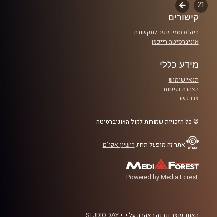
21
לשלב
יחד נצייר תמונה בהירה של מצרים של 2025, נסקור בקצרה את
קישורים
הבא
התגלגלות היחסים מאז קמפ דייוויד, ונצלול למה שקורה כיום
ביה"ס סמי עופר לתקשורת
בסיני, בגבולות, ובשיתופי הפעולה הביטחוניים והכלכליים.
אוניברסיטת רייכמן
נדבר על אינטרסים, אנרגיה ותיווך אזורי, ונבחן מה הדרכים
המעשיות להפוך את השלום מקר לחם. פרק שמתחיל מהבסיס
מידע כללי
למי שפחות מכיר, ומתפתח לתובנות עומק ולצעדים פרקטיים
תנאי שימוש
לשנה הקרובה
הצהרת נגישות
צרו קשר
קרדיט תמונות:
AudioVersity
© כל הזכויות שמורות לקול האוניברסיטה
אתר זה מופעל תחת
רישיון אקו"ם
Powered by Media Forest
האתר עוצב ונבנה באהבה על ידי
STUDIO DAY