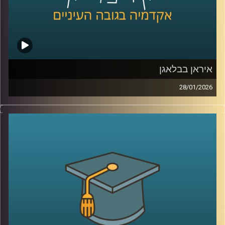
קרדיט תמונות:
AudioVersity
איראן בבלאגן
28/01/2026
מאז הפעם האחרונה שדיברנו עם ד׳׳ר מאיר ג׳בדנפר, איראן
חווה טלטלה עמוקה, מחאה מתמשכת, דיכוי אלים שבו נהרגו
עשרות אלפי אזרחים ברחובות, משברי מים וחשמל שפוגעים
בחיי היומיום, ותחושת קריסה של החוזה בין המשטר לציבור.
בפרק הזה ננסה להבין מה באמת קורה בתוך איראן היום, איך
נראית המחאה מבפנים, עד כמה המשטר מרגיש מאוים, ואיך כל
זה מתחבר גם לאזור, לישראל, ולמה שאנחנו רואים בכותרות.
אז כדי לדבר על כל זה, שב אלינו ד׳׳ר מאיר ג׳בדנפר, מומחה
לפוליטיקה עכשווית של איראן בבית הספר לאודר לממשל,
דיפלומטיה ואסטרטגיה באוניברסיטת רייכמן