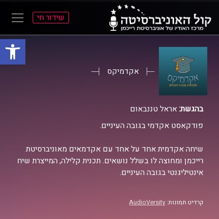
שידור חי
פתח סרגל
ל
ל
תוכן
תפריט
ראשי
ראשי
אקדמיקס
בהגשת:
אראל טננבאום
פודקאסט אקדמי בגובה העיניים.
שיחה אקדמית אחד על אחד עם אקדמאים מאוניברסיטת
רייכמן ומחוצה לו בשלל נושאים. תכנית קלילה, המייצרת שיח
אינטיליגנטי בגובה העיניים.
קרדיט תמונות:
AudioVersity