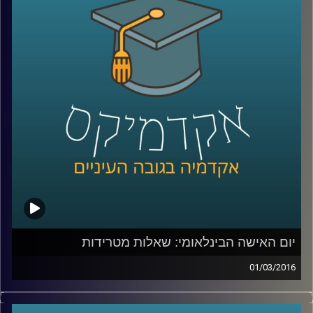
המתודולוגיה בעולם
–
בואו ללמוד לפתור
בעיות, להרוויח מהסבכים שבחייכם ולהשיג קצת
נחת
.
קרדיט תמונות:
AudioVersity
יום האישה הבינלאומי: שאלות מטרידות
01/03/2016
זה מגיע מכל כיוון וצף על פני המים – הטרדות
מיניות במקום העבודה הן בעיה שהולכת