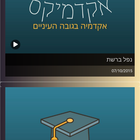
קרדיט תמונות:
AudioVersity
נפל ברשת
07/10/2015
הרשת מבלבלת לנו את כל החוקים! פרופסור
רונן אברהם מתמקד בשאלת הטלת אחריות
נזיקית על משתמשי קצה בכל הנוגע לאבטחת
מידע. האחריות תועיל במניעת עבירות כגון
פלישה למידע אישי, הורדות לא חוקיות
ושימושים לא רצויים אחרים, אבל יש לזה גם
צדדים בעיתיים (כנראה שהבחנתם באחד או