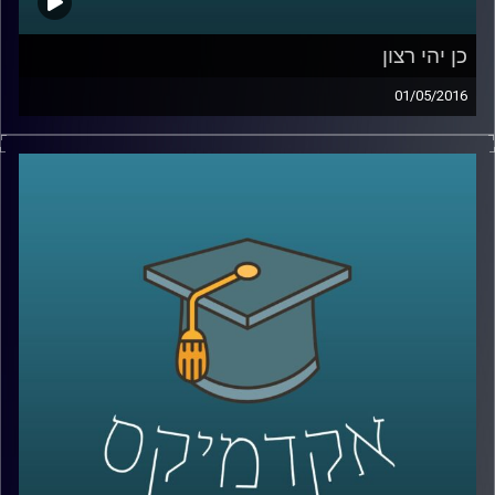
כן יהי רצון
01/05/2016
דוקטור דניאל לוי, פסיכולוג קוגנטיבי, חוקר
סוגיות פילוסופיות ומוסריות מנקודת מבט
שמערבת את הביולוגיה וחקר המוח. כדאי
שנתחיל להכיר בסתירות הקוגנטיביות שבתוכנו,
ויש לא מעט. סוגיית הרצון החופשי וסוגיית
הענישה הן דוגמאות הממחישות סתירות
אלה. היו הוגנים והשיבו תשובות עומק על שתי
השאלות הבאות בטרם תאזינו לתכנית: באיזו
מידה אתם אנשים בעלי רצון חופשי וחופש
בחירה? האם אתם מאמינים בענישה ומאילו
טעמים? עכשיו
– Play!