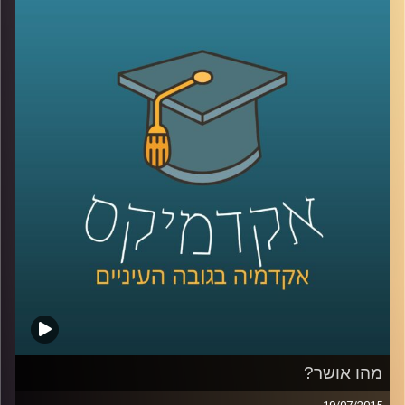
האוצרות: במה כרוכה, מדוע מאתגרת, האם
משתנה לאורך השנים? לכבוד 50 שנים להיווסדו
של מוזיאון ישראל שוחחנו על אודות התערוכה
"
1965 –
היום
",
המתמקדת ביצירה הישראלית
בשנת חניכת המוזיאון, תערוכה שמאפייניה
שונים בתכלית מאופן אוצרותן המקובל של
תערוכות, דבר שיצר תוצר אוצרותי שונה ומרתק.
לכו לבקר
!
קרדיט תמונות:
AudioVersity
מהו אושר?