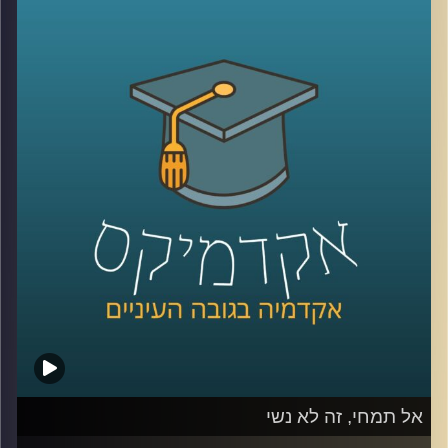
מגדילים את מעגל הלקוחות, אבל העולם
הדיגיטלי לא היה שם כשהתחלתם את הדרך.
עסקים צריכים ללמוד כיצד להיות דיגטליים,
לשחק את המשחק העסקי והרווחי גם בשוק
הוירטואלי. לא די בפתיחת חשבון פייסבוק או
טוויטר ובניית אתר. דוקטור אמיר עציוני על
אסטרטגיות וירטואליות, הצלחות וכישלונות
.
קרדיט תמונות:
AudioVersity
אל תמחי, זה לא נשי