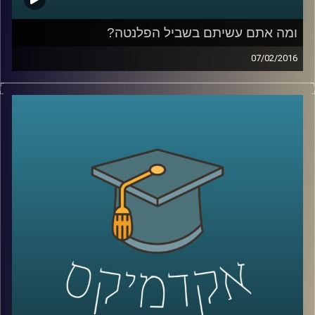
ומה אתם עשיתם בשביל הפלנטה?
07/02/2016
פרופסור אורי מרינוב מביא איתו רוח אופטימית
אך ספקנית לאולפן ומסכם את ועידת האקלים
בפריז. מהתמונה העולמית התגלגלנו לשוחח על
ישראל: משאב המים והים בה והשינויים בתחום
התחבורה הציבורית. אל תשבו שלובי רגליים –
התחילו לפעול למען כדור ארץ קריר יותר,
שמסוגל לשרוד את התרבות הטכנולוגית שלנו
.
קרדיט תמונות:
AudioVersity