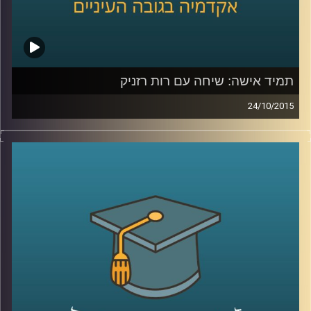
תמיד אישה: שיחה עם רות רזניק
24/10/2015
רות רזניק, מייסדת ויושבת ראש עמותת לא
לאלימות נגד נשים, מספרת על תולדות
הפמיניזם בארץ ישראל והאופן בו התקבל בשיח
הציבורי בתחילת שנות ה-70. קורות חייה מלאים
בעשייה למען נשים במעגל האלימות ושזורים
בשירים והגיגים שכתבה, שיראו אור בספרה
"להיות אישה". תכנית מיוחדת לקראת
היום הבינלאומי למיגור האלימות נגד נשים
.