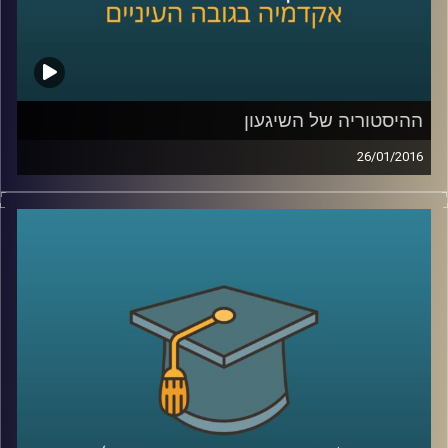
ההיסטוריה של השיגעון
26/01/2016
דוקטור נועה אלבלדה מספרת על מחלת
הסכיזופרניה לאורך השנים: שיטות טיפול,
תגליות מכוננות ותפישות חברתיות. כיום, עדיין
ניצבות בפני המדע שאלות גדולות לגבי
הסכיזופרניה, ונועה משתפת בהן ובשאיפת
המחקר. גם לחברה אחריות רבה, הקשורה
בשילוב חולי הסכיזופרניה, שמהווים 1%
מהאוכלוסייה, בשגרה ה"נורמטיבית
".