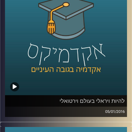
הם עוסקים בזה בלבד, או שפעילויותיהם רחבות
הרבה יותר? סביר כי ההבנה של התמונה
המלאה תעזור למדינות ולקבוצות המותקפות
להתמודד עם הטרור וניסיון ההשתלטות של
האיסלאם הקיצוני. פרופסור אסף מוגדם מספר
קצת על ההיסטוריה של הטרור ומעורבותו של
הטרור במלחמות אזרחים והתקוממויות
.
קרדיט תמונות:
AudioVersity
להיות ויראלי בעולם וירטואלי
05/01/2016
יש לכם את זה מגיל צעיר, אתם מנהלים יופי של
משא ומתן, בונים מודלים עסקיים מוצלחים,