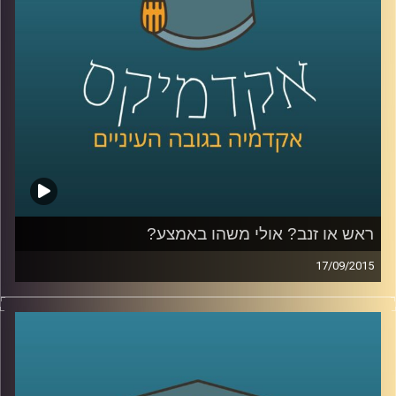
שניים)
.
קרדיט תמונות:
AudioVersity
ראש או זנב? אולי משהו באמצע?
17/09/2015
דוקטור גבריאלה ברזין וגיל מרקוביץ קוראות יחד
בטקסט "הקדמה למסכת אבות" מאת הרמב"ם
ומבררות מהי המידה האמצעית? המידה אליה
יש לשאוף, אותה יש לזהות ולתרגל באופן שונה