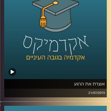
מאדם לאדם, המידה המבלבלת, שכדאי להכיר
לקראת השנה החדשה. המידה האמצעית
מלמדת אותנו, בין היתר, על מורכבות הנפש ועל
הביטוי השגור בתרבות היהודית "לפנים משורת
הדין
".
קרדיט תמונות:
AudioVersity
אוצרת את הרגע
21/07/2015
איה מירון, אוצרת משנה לאמנות ישראלית
במוזיאון ישראל בירושלים, מספרת על מלאכת