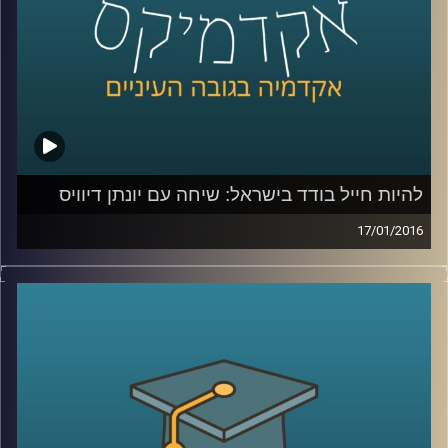
קרדיט תמונות:
AudioVersity
להיות חייל בודד בישראל: שיחה עם יונתן דיוויס
17/01/2016
יונתן דיוויס, סגן הנשיא לקשרי חוץ וראש ביה"ס
הבינלאומי במרכז הבינתחומי, מספר על חייו
מלאי השינוי: המעבר מבריטניה אל ארה"ב,
ההחלטה לשרת בצה"ל, החוויה כחייל וכסטודנט
בודד, רכישת השפה העברית, והקשר של סיפורו
האישי אל עבודתו בשנים האחרונות במרכז
הבינתחומי
.