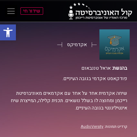
שידור חי
פתח סרגל
ל
ל
תוכן
תפריט
ראשי
ראשי
אקדמיקס
בהגשת:
אראל טננבאום
פודקאסט אקדמי בגובה העיניים.
שיחה אקדמית אחד על אחד עם אקדמאים מאוניברסיטת
רייכמן ומחוצה לו בשלל נושאים. תכנית קלילה, המייצרת שיח
אינטיליגנטי בגובה העיניים.
קרדיט תמונות:
AudioVersity