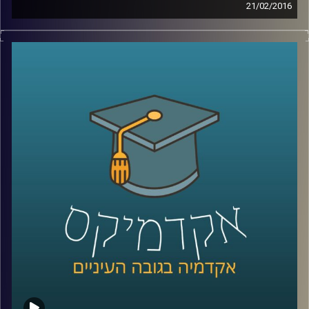
21/02/2016
דוקטור הדס אראל חוקרת אינטליגנציה – מהי?
כיצד מתפתחת? האם ניתן לשפרה והאם אפשר
לקלקלה? מבחני האינטליגנציה חושפים נתון
שאולי קשה לקבל ולהודות בו: כל דור חכם
מקודמו. מצד שני, המבחנים לא השתנו כבר
הרבה מאוד שנים, ויתכן והמדדים שלהם איבדו
משהו מהרלוונטיות שלהם. בואו ללמוד על
המוח שלכם
!
קרדיט תמונות:
AudioVersity