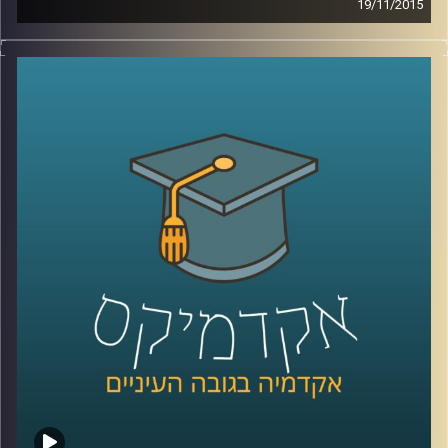
19/11/2015
דוקטור שירי רזניק מספרת על מחאות נשיות
לאורך השנים ברחבי העולם דרך קטעים
נבחרים מהתרבות הפופולארית: שירים משנות
ה-60 וה-90, סרטי דיסני, מכתבים של ילדים
וילדות למפיקי טלוויזיה והספר "המיסתורין
הנשי
".
קרדיט תמונות:
AudioVersity