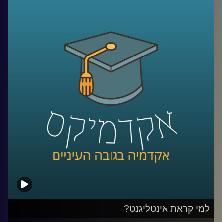
ומקבלת מקום בשיח הציבורי. השאלה היא מה
אפשר לעשות עם זה? דוקטור שרית סמילה-סנד
חוקרת פילוסופיה של מוסר, ושואלת שאלות
מוסריות הקשורות בהשפעתה של תחושת
האמפתיה בין בני האדם וביכולתה לשפר את
היחסים בין אדם לחברו. העיסוק הפילוסופי הופך
מעשי יותר מתמיד
.
קרדיט תמונות:
AudioVersity
למי קראת אינטליגנט?