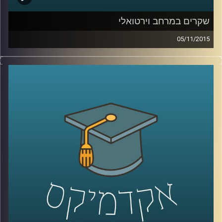
שקרים במרחב וירטואלי
05/11/2015
רגע לפני שהוא עוזב לפוסט דוקטורט ב
– NYU,
ליאור זלמנסון מסביר מדוע כולנו שקרנים ומדוע
לא ניתן להתחמק מאמירת שקרים בשגרת חיינו
הוירטואליים. ניהול זמינות, החלפת זהויות
ומצבים נוספים גורמים לנו לסלף את האמת.
יחד עם זאת, הרשת לא אוהבת אותנו שקרנים.
יודעים למה? על יצירתיות וההזדמנות המופלאה
להיות בצורות נוספות מחוץ לממד המוחשי
.
קרדיט תמונות:
AudioVersity