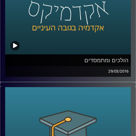
הולכים ומתמסדים
29/03/2016
ראש החוג למדיניות ציבורית באוניברסיטת תל
אביב, פרופסור איתי סנד, מסביר כיצד מבנה
מוסדי משפיע על הכלכלה ועל גורמים חשובים
בה, ובעצם על חיי היומיום של כולנו: בריאות,
חינוך, פנסיה, דיור, אבטלה. שני תחומי ענק
מעניינים המושפעים משינויים במבנה המוסדי