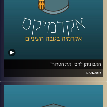
קרדיט תמונות:
AudioVersity
האם ניתן להבין את הטרור?
12/01/2016
הטרור מפחיד ומכעיס אותנו, עד כדי כך שאין
לנו רצון ועניין להבין מה מטרתו, אבל שאלת
המטרה משפיעה על אופן ההתמודדות עם
הטרור: מה מטרת העל של ארגוני טרור, והאם