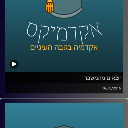
הם מעמד הביניים ואנרגיות מתחדשות
.
קרדיט תמונות:
AudioVersity
יוצאים מהמשבר
16/03/2016
ניהול קונפליקטים הוא עניין שברירי. זה נכון לכל
סוג של קונפליקט – עסקי, דיפלומטי, בין-אישי.
דוקטור אמיר כפיר פיתח מתודולוגיה לטיפול
בקונפליקטים, והקים
ארגון שמפיץ את