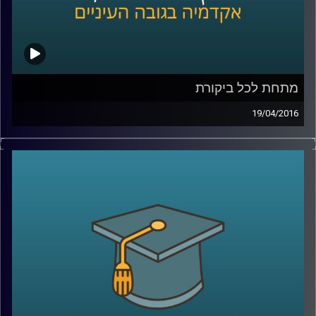
קרדיט תמונות:
AudioVersity
מתחת לכל ביקורת
19/04/2016
אוהבים ביקורת? ביקורתיים כלפי עצמכם או
בעיקר כלפי אחרים? ומה בעניין ביקורת כלפי
הקבוצה אליה אתם משתייכים ומזדהים איתה?
פרופסור תמר שגיא חוקרת יחסים בין קבוצות,
והפעם מתמקדת בשאלת השפעתה של ביקורת
על הקבוצה המבקרת, על הקבוצה המבוקרת
ועל קבוצות חיצוניות לסכסוך
.
קרדיט תמונות:
AudioVersity