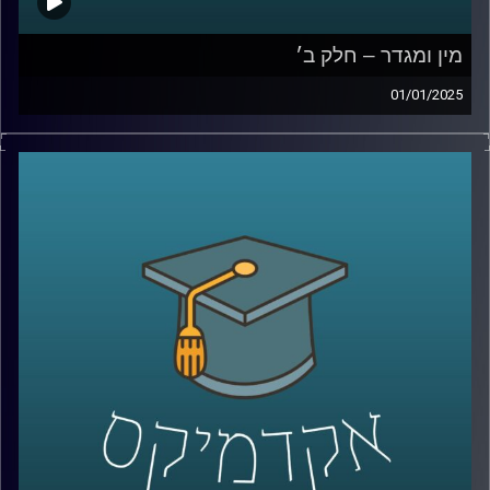
מין ומגדר – חלק ב׳
01/01/2025
לאחר שדיברנו על הסללה מגדרית, ההבדל בין נשים לגברים ,
המוחיים והפיזיים ועל איך הסביבה משפיעה על כל הדבר הזה
בפרק הזה אנחנו נדבר על נשים בשוק העבודה, שילוב נשים
בלוחמה, שוויון בנטל בבית ולאן המחקר על מגדר ילך בשנים
הקרובות?
אז שוב איתנו כאן פרופ תמר שגיא,מבית הספר ברוך איבצר
לפסיכולוגיה באוניברסיטת רייכמן
קרדיט תמונות:
AudioVersity