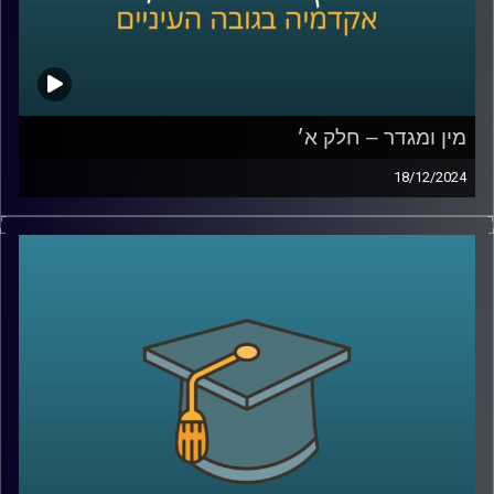
מין ומגדר – חלק א׳
18/12/2024
בפרק הזה נצלול לתחום מרתק שנוגע בכולנו אבל לא תמיד
אנחנו חושבים עליו: כיצד השפעות מגדריות יכולות לעצב את
חוויות ההתפתחות של ילדינו.
אנו עוסקים בהרבה החלטות סביב התנהגותם של ילדים,
מהלבוש ועד לפעילויות שהם בוחרים, אבל האם חשבתם על
כך שהחלטות אלו עשויות גם להשפיע על תחומי העניין
והכישורים שלהם?
בפרק הזה, נארח את פרופסור תמר שגיא מבית הספר ברוך
איבצ׳ר לפסיכולוגיה שתחשוף כיצד מסרים מגדריים, שלעתים
איננו מודעים להם, יכולים לעצב את האופן שבו ילדים תופסים
את עצמם ואת האפשרויות מונחות בפניהם