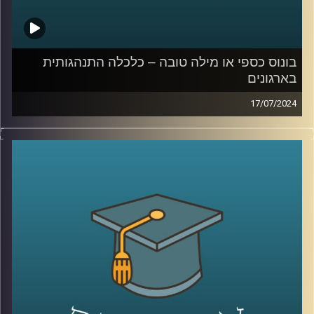
בונוס כספי או מילה טובה – כלכלה התנהגותית
בארגונים
17/07/2024
דמיינו את התרחיש הבא:
אתם בעבודה שלכם עובדים קשה – ופתאום הבוס שלכם
מגיע ונותן לכם בונוס: כסף מזומן או מילה טובה
מה תעדיפו?
ככל הנראה רובכם תופתעו לשמוע שהתשובה היא דווקא לא
כסף מזומן. מהמחקרים, שערך הפסיכולוג ד"ר גיא הוכמן
באוניברסיטת דיוק, עולה כי עובדים אמנם אומרים שהם רוצים
כסף מזומן, אבל מה שהם באמת רוצים זו מילה טובה מהבוס.
המקרה הזה מצטרף לשורה גדולה של מקרים שנחקרו על ידי
הכלכלה ההתנהגותית ונמצא שהתשובה האינטואיטיבית או
ההגיונית היא לא תמיד הנכונה
אז על זה ועוד הצטרף אלינו ד״ר גיא הוכמן, ראש תכנית התואר