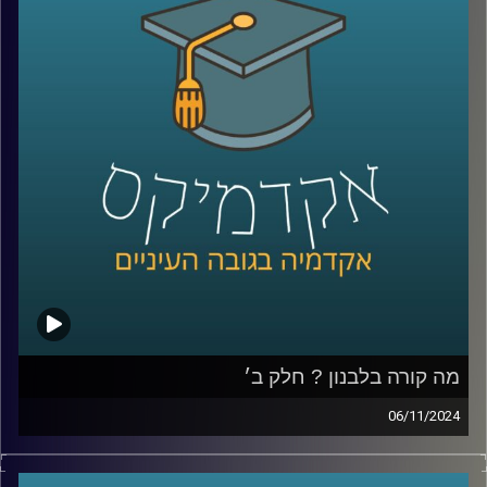
ורבים חשבו שזוהי סופה של הרפורמה, אלא שבימים אלו ניכר
שמנסים לקדמה שובאז מה קורה עם הרפורמה, מה הקואליציה
מנסה להשיג, היתרונות והחסרונות והאם וכיצד בכלל ראוי
לעשות זאת
בסוגיות האלו ויותר נדון היום עם פרופ׳ יניב רוזנאי,פרופ׳ חבר
וסגן הדיקן בבית ספר הארי רדזינר למשפטים, ומנהל משותף
של מרכז רובינשטיין לאתגרים חוקתיים.
קרדיט תמונות:
AudioVersity
מה קורה בלבנון ? חלק ב׳
06/11/2024
בפרק הקודם דיברנו על ההיסטוריה של לבנון, הרכב
האוכלוסייה, הסיבות למשבר והמתיחות איתנו והפרק נדבר יותר