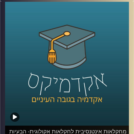
האינטנסיבית, דיברנו על דישון, הדברה ואיך כל זה פוגע במאזן
האקולוגי ולא בריא לנו.
היום נצלול לפתרונות ונעשה סדר במושגים (חקלאות ביו
דינאמית, אורגנית, פוליקולטורית ועוד)
נדבר גם על הנדסה גנטית ומה זה אומר
נעמיק באיך פותרים את הבעיה, איכות המים, השקיה והאם
המעבר לחקלאות אקולוגית תצליח להאכיל את העולם עד
2050?
חלק ב׳ עם ד"ר קרני לוטן מרקוס מבית הספר לקיימות
באוניברסיטת רייכמן, חוקרת מערכות לגידול מזון
קרדיט תמונות:
AudioVersity
מחקלאות אינטנסיבית לחקלאות אקולוגית- הבעיות