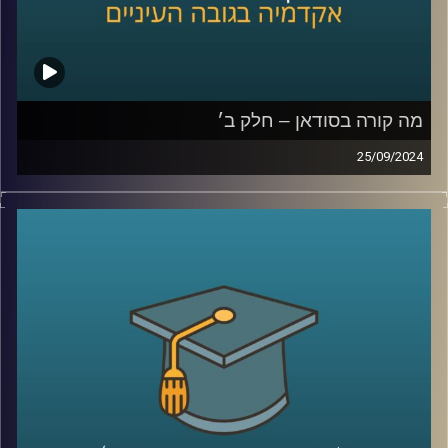
קרדיט תמונות:
AudioVersity
מה קורה בסודאן – חלק ב׳
25/09/2024
אחרי שנים של מלחמות פנימיות עקובות מדם בסודאן, ועם
נפילתו של הדיקטטור קולונל עומר אל בשיר, ששלט במדינה
במשך תקופה ארוכה, הייתה תקווה שהמדינה סוף סוף מתחילה
להשתקם. אלא שהמחלוקת סביב השאלה מי מבין שני הגנרלים
הבכירים יוביל אותה בדרכה החדשה, הציתה שוב קרבות קשים
שקורעים את המדינה המשוסעת מבפנים
אז למה כולם לאחרונה מדברים על סודאן ואיך זה קשור
לאיראן ואלינו ?
כדי לשפוך אור על המצב בסודאן הצטרף אלינו ד"ר חיים קורן,
בית ספר לאודר לממשל, דיפלומטיה ואסטרטגיה, אוניברסיטת