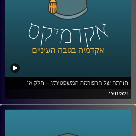
ואיך אפשר לתקן, למה לא מכנסים את הועידה למינוי שופטים,
למה הויכוח והמחאה סחפה כל כך הרבה אנשים ולבסוף נדבר
גם על לימודי משפטים; איך מתמודדים עם כניסת הבינה
המלאכותית והאם כדאי ללמוד משפטים כשהשוק כל כך רווי?
שוב איתנו בחלק ב׳, יניב רוזנאי, פרופ׳ חבר וסגן הדיקן בבית
ספר הארי רדזינר למשפטים, ומנהל משותף של מרכז
רובינשטיין לאתגרים חוקתיים.
קרדיט תמונות:
AudioVersity
חזרתה של הרפורמה המשפטית? – חלק א׳
20/11/2024
למעלה משנה עברה מאז הרפורמה המשפטית של יריב לוין,
שכללה בין היתר, הצעה לחוקק פסקת התגברות ברוב של 61,
שתאפשר לכנסת לחוקק מחדש חוקים שנפסלו בבג"ץ ואת
תיקון הסבירות, שאומר שבית המשפט אינו יכול לדון בסבירות
החלטות של הממשלה או שריה. תיקון הסבירות עבר ובוטל,