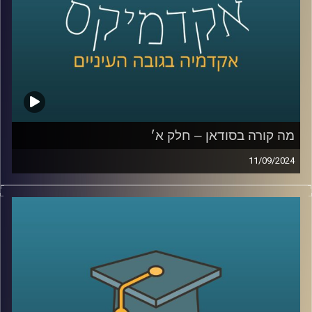
רייכמן.
לשעבר שגריר ישראל הראשון לדרום סודאן ומצרים.
קרדיט תמונות:
AudioVersity
מה קורה בסודאן – חלק א׳
11/09/2024
אחרי שנים של מלחמות פנימיות עקובות מדם בסודאן, ועם
נפילתו של הדיקטטור קולונל עומר אל בשיר, ששלט במדינה
במשך כ- 30 שנה, הייתה תקווה שהמדינה סוף סוף מתחילה
להשתקם. אלא שהמחלוקת סביב השאלה מי מבין שני הגנרלים
הבכירים יוביל אותה בדרכה החדשה, הציתה שוב קרבות קשים
שקורעים את המדינה המפולגת מבפנים
אז למה כולם לאחרונה מדברים על סודאן ואיך זה קשור
לאיראן ואלינו ?