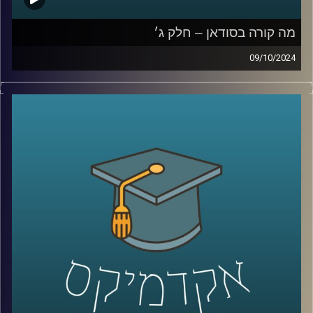
מה קורה בסודאן – חלק ג׳
09/10/2024
המלחמה שנפתחה ב-7 באוקטובר בין ישראל לחמאס לא
נשארה רק בגבולות המדינה, החותים פועלים במצרי באב אל
מנדב בדרום, אנחנו מנהלים מערכה בצפון מול חיזבאללה
והאיראניים פתחו חזית בסוריה ועיראק. אבל מערכה נוספת
שישראלים פחות מכירים, היא המערכה על סודאן, שותפה
נוספת של ישראל להסכמי אברהם. שבימים אלו מבוקשת מכל
עבר מצד אחד האיראנים ורוסיה ומצד שני הציר של ארצות
הברית וישראל
אז מי יזכה בסודאן כבעלת ברית בעתיד הקרוב?
כדי לענות על השאלה הזו הצטרף אלינו היום ד״ר חיים קורן,
בית ספר לאודר לממשל, דיפלומטיה ואסטרטגיה, אוניברסיטת
רייכמן.
לשעבר שגריר ישראל הראשון לדרום סודאן ומצרים.