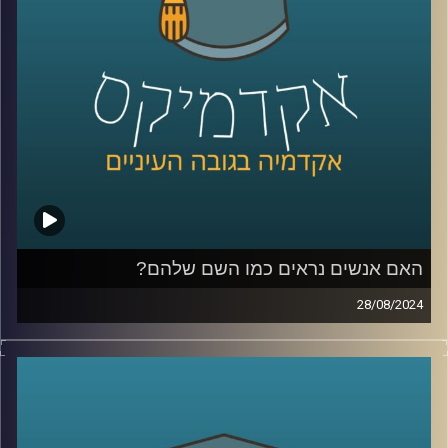
כדי לשפוך אור על המצב בסודאן הצטרף אלינו ד"ר חיים קורן,
בית ספר לאודר לממשל, דיפלומטיה ואסטרטגיה, אוניברסיטת
רייכמן.
לשעבר שגריר ישראל הראשון לדרום סודאן ומצרים.
קרדיט תמונות:
AudioVersity
האם אנשים נראים כמו השם שלהם?
28/08/2024
מה משפיע עלינו יותר? הסביבה או התורשה?
מדובר בויכוח עתיק למדי עם המון דעות ומחקרים לכאן ולכאן.
מחקרה של ד״ר יונת צוובנר, מציג עד כמה חזקה השפעת
הסביבה וההסללה החברתית ומראה כי השפעתה כה גדולה, עד
שהיא יכולה לשנות אפילו את מראה הפנים שלנו.