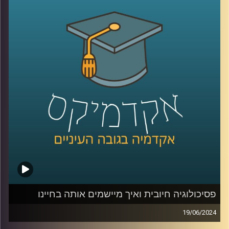
אז כחלק מהמאמצים לספק הזדמנות שווה לתושבי העוטף
להשתלב בהייטק ולחזק את הדרום בתקופה הזו ולמרות
שהענף מתמודד עם ירידה בגיוסי ההון, בית הספר להייטק של
גוגל ואוניברסיטת רייכמן, בשיתוף עם אמדוקס ישראל ועיריית
שדרות, השיקו בימים אלו שלוחה של בית הספר להייטק
בשדרות
אז איתנו כאן היום גלי שחר אפרת, מנכ"לית FORE לימודי חוץ,
הכשרת מנהלים ובית הספר להייטק של Google ואוניברסיטת
רייכמן
FORE:
https://www.fore-runi.com/
בית הספר ללימודי הייטק של אוניברסיטת רייכמן ו-Google:
פסיכולוגיה חיובית ואיך מיישמים אותה בחיינו
https://www.grtech.co.il/
19/06/2024
למלחמה בעזה מחירים מנטלים כבדים על הנפש שלנו ובאופן