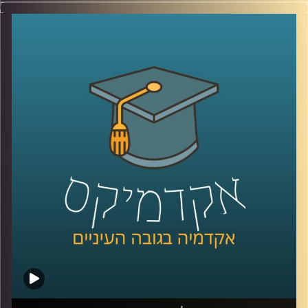
קרדיט תמונות:
AudioVersity
כללי החיים המודרניים הם עמוסים ומלחיצים ובכלל אם
מסתכלים על השנה האחרונה, יש המון מקור לדאגה ולרגשות
שליליים,
אז איך מתמודדים עם כל הדבר הזה? יש ענף בשם פסיכולוגיה
חיובית שעוזר לתת מענה
אז כדי לצלול לתוך הנושא ואיך אנחנו יכולים ליישם את
הפסיכולוגיה החיובית בחיינו, הצטרפה אלינו ד״ר עדית זכאי
אור, מנכ״לית מרכז מיטיב לפסיכולוגיה חיובית באוניברסיטת
רייכמן
קרדיט תמונות:
AudioVersity