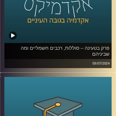
השני בכלכלה התנהגותית באוניברסיטת רייכמן
קרדיט תמונות:
AudioVersity
פרק בטעינה – סוללות, רכבים חשמליים ומה
שביניהם
03/07/2024
שוק הרכבים החשמליים בישראל הולך וגדל.
בשנת 2023 נסגר עם נתח שוק של כמעט 20% רכבים
חשמליים מכלל הרכבים שעלו על הכביש, לעומת 10% בשנת
2022.
עליית המס על רכבים חשמליים שהתרחשה בתחילת 2023 יחד
עם ההשפעה של מלחמת חרבות ברזל האטו את קצב כניסת