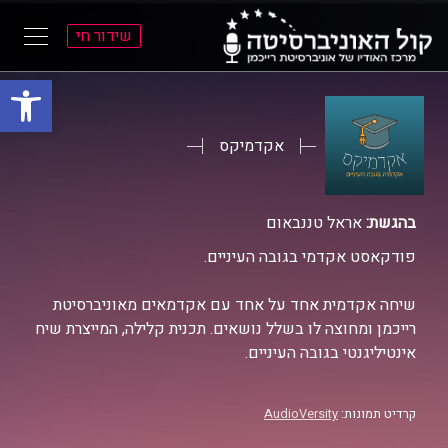
שידור חי
פתח סרגל
ל
ל
תוכן
תפריט
ראשי
ראשי
אקדמיקס
בהגשת:
אראל טננבאום
פודקאסט אקדמי בגובה העיניים.
שיחה אקדמית אחד על אחד עם אקדמאים מאוניברסיטת
רייכמן ומחוצה לו בשלל נושאים. תכנית קלילה, המייצרת שיח
אינטיליגנטי בגובה העיניים.
קרדיט תמונות:
AudioVersity