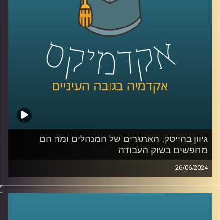
החשמליות, שככל הנראה היה גדל אפילו יותר השנה הסוללות
הן הרכיב היקר ביותר ברכבים חשמליים, וכולם מנסים לייצר
סוללות מהירות בעלות נמוכה יותר שיוכלו להוריד את מחיר
המכוניות.
כדי להבין מה קורה בשוק הזה, אילו חידושים יש ומה האתגרים
הצטרפה אלינו היום ד"ר מיכל וקרט וולקין, משקיעה, ד״ר
בפיזיקה וחומרים, חברת דירקטוריון בחברות ציבוריות
וסטרטאפים ומרצה בתוכנית המצטיינים של בית הספר ליזמות
באוניברסיטת רייכמן
גיוון בהייטק, האתגרים של המנהלים ומה הם
מחפשים בשוק העבודה
קרדיט תמונות:
AudioVersity
26/06/2024
בימים כה קשים של חוסר ודאות יש צורך במנהיגות עסקית,
חברתית וציבורית חזקה וגם צורך בגיוון משמעותי בין היתר
בענף ההייטק שלנו, שרוב הטאלנטים שלו מגיעים מהמרכז
ומאותן אוכלוסיות.