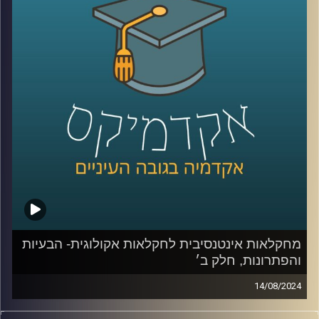
אז על זה ועוד תדבר איתנו היום ד״ר יונת צוובנר, בית ספר
אריסון למנהל עסקים, אוניברסיטת רייכמן.
קרדיט תמונות:
AudioVersity
מחקלאות אינטנסיבית לחקלאות אקולוגית- הבעיות
והפתרונות, חלק ב׳
14/08/2024
בפרק הקודם דיברנו בעיקר על הבעיות שבחקלאות