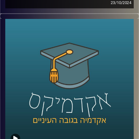
23/10/2024
מה לא נאמר כבר על שכנתנו מצפון לבנון?
אין ספק שיש לנו יחסים צוננים איתה שידעו עליות ומורדות,
והיום אפשר להגיד שלבנון בקריסה כלכלית.
בסוף 2019 פרץ משבר הומניטרי חמור בלבנון, יש כאלו
שמכנים אותו המשבר החמור ביותר בעשורים האחרונים,
למעשה מדובר במשבר משולש – אובדן משילות, משבר כלכלי
ומשבר בריאותי.
בימים אלו אנו נמצאים בלחימה עם לבנון שלא נראתה מזה
שנים, אז מה קורה שם עכשיו? והאם מתישהו נצליח להגיע
לאיזשהי נורמליזציה ?
כדי לדון בדיוק בזה הצטרף אלינו שוב ד״ר חיים קורן, בית ספר
לאודר לממשל, דיפלומטיה ואסטרטגיה, אוניברסיטת רייכמן.
לשעבר שגריר ישראל הראשון לדרום סודאן ומצרים.
*הפרק הוקלט לפני התעצמות הלחימה אך מאוד רלוונטי כדי
להבין באמת איך הגענו למצב שבו אנחנו היום
קרדיט תמונות:
AudioVersity