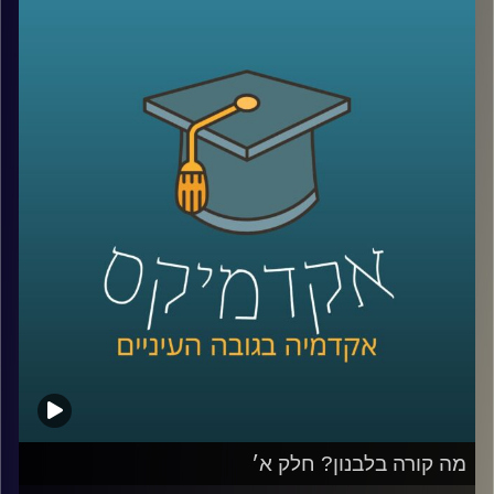
על חיזבאללה, נסראללה, אזרחים שעזבו את לבנון, האם יש
סיכוי לנורמליזציה בעתיד וארגון בשם אל קרץ אל חסן שמגדיר
את עצמו כאגודת צדקה ללא מטרות רווח ומאחסן בתוכו את כל
הפעילות הכלכלית של חיזבאללה
שוב איתנו ד״ר חיים קורן, בית ספר לאודר לממשל, דיפלומטיה
ואסטרטגיה, אוניברסיטת רייכמן.
לשעבר שגריר ישראל הראשון לדרום סודאן ומצרים.
*הפרק הוקלט לפני התעצמות הלחימה אך מאוד רלוונטי כדי
להבין באמת איך הגענו למצב שבו אנחנו היום
קרדיט תמונות:
AudioVersity
מה קורה בלבנון? חלק א׳