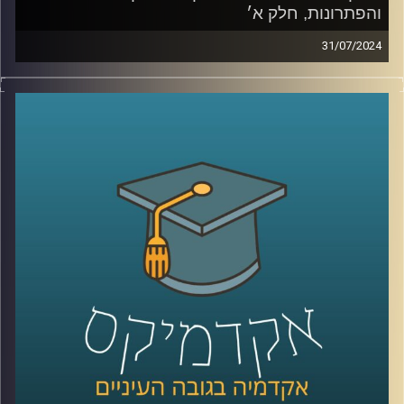
והפתרונות, חלק א׳
31/07/2024
בעשורים הקרובים צפויים שינויים רבים באקלים, דבר המהווה
אתגר לחקלאות ברחבי העולם
שינויים במשקעים, טמפרטורות, מזיקים ועוד יגרמו לשינוי
מהותי בחקלאות.
מאז המאה ה-18 ועד היום בני האדם ניסו להשתלט על הטבע
ובכך הבדיל את עצמינו מהציידים והלקטים של פעם.
התחלנו להשתמש בדישון , הדברה, הנדסה גנטית ועוד,
היום אנחנו יודעים שלא הצלחנו לנצח את הטבע. ומחקרים
מראים שדישון כימי פוגע בעמידות של הצמח, ובנו.
אז מה הפתרון? לחקלאות האקולוגית יש כמה תשובות
וכדי לדון בהן הצטרפה אלינו ד"ר קרני לוטן מרקוס מבית הספר
לקיימות באוניברסיטת רייכמן, חוקרת מערכות לגידול מזון
קרדיט תמונות:
AudioVersity