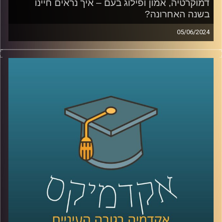
דמוקרטיה, אמון ופילוג בעם – איך נראים חיינו
בשנה האחרונה?
05/06/2024
דמוקרטיה, אמון ופילוג בעם – איך נראים חיינו בשנה
האחרונה?
מאז השביעי באוקטובר הדברים כאן השתנו.
אנשים מדברים או על ירידה מהארץ, או על חובתנו להישאר.
האם אנחנו בסכנה קיומית, איך הפילוג בעם משפיע עלינו,
ואיך כל זה מתקשר לדמוקרטיה, חופש הביטוי, אמון במוסדות
המדינה וליחס לאוכלוסיות כמו הערבים בישראל?
על כל השאלות האלו ועל הרבה יותר עונה סקר "המכון לחירות
ואחריות" של אוניברסיטת רייכמן.
בפרק זה מצטרף אלינו פרופ' אסיף אפרת, ראש תוכנית התואר