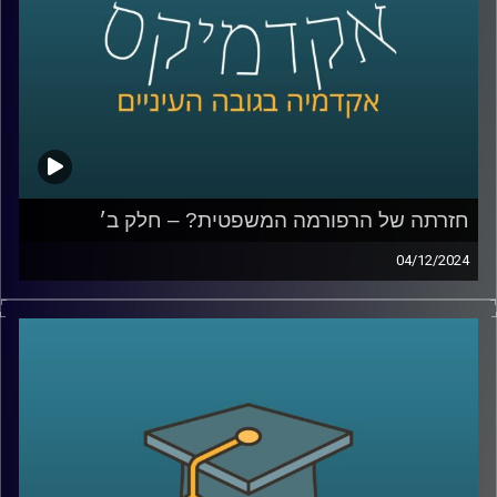
קרדיט תמונות:
AudioVersity
חזרתה של הרפורמה המשפטית? – חלק ב׳
04/12/2024
בפרק הקודם עשינו סדר במושגי היסוד, מה כוללת הרפורמה
המשפטית, מה היא בכלל פסקת ההתגברות, עילת הסבירות,
חוקי יסוד, מה החששות והבעיות שעולות מתוך השינויים האלו
ודיברנו גם על השוואה למדינות שונות, מה קרה בפולין
ובהונגריה ומה נקודות השוני והדמיון בינינו לבינםהיום נדבר
עוד על ביקורת שיפוטית, האם התזמון של פרסום פסק הדין
מפלג את העם?, נדבר על האג והאם מערכת המשפט שלנו
מגינה עלינו, במה כן המבקרים של מערכת המשפט צודקים