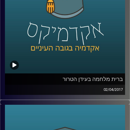
את ההבדלים ועומדת על המבנים של ארגוני
טרור, על האופן בו הם נוטים לקבל החלטות וגם
על הטעויות שיגרמו אפילו לארגוני טרור
להתנצל
.
קרדיט תמונות:
AudioVersity
ברית מלחמה בעידן הטרור
02/04/2017
ארגון האמנה הצפון אטלנטית או כפי שהוא
מכונה, נאט"ו, הוא גוף מוכר וידוע, אך מה בדיוק
המשמעות של ברית זו? מה הסמכויות של הגוף
הזה? אילו זרועות יש לו ואיך בכלל מגיעים