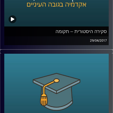
סקירה היסטורית – תקומה
29/04/2017
השעה הבינתחומית מארחת את פרופסור יואב גלבר, מהיחידה
לעמיות יהודית. בתכנית נבדוק האם יש קשר בין שואה לתקומת
מדינת ישראל? "מעטים מול רבים" – למי הכוונה? נשוחח על
מלחמת השחרור, ומעט על ששת הימים והסוגיה הפלסטינית,
שמעסיקה עד היום.
קרדיט תמונות:
AudioVersity