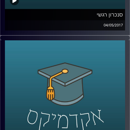
סנכרון רגשי
04/05/2017
כשאנחנו שמחים, כועסים או לחוצים, אנחנו
נוטים לעיתים קרובות ל"הדביק" את הסובבים
אותנו. חלק מהסיבות נעוצות בסינכרון טבעי
שמתרחש בין אנשים, סנכרון שקשור במערכות
הפיזיולוגיות שלנו ובא לידי ביטוי במח, בגוף
ובלב. ד"ר יוליה גולנד מסבירה מהו בדיוק
הסנכרון ובאילו נסיבות הוא מתרחש, וכמו כן,
איך הוא בא לידי ביטוי במערכות יחסים,
בתעמולה פוליטית ואפילו במסיבות טראנס
.
קרדיט תמונות:
AudioVersity