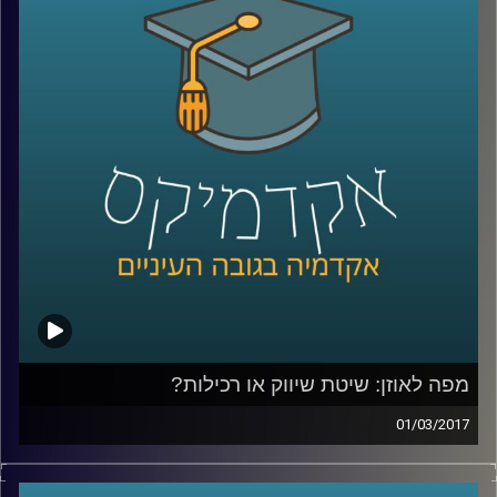
להסכמות ושיתופי פעולה ביטחוניים בסבך
אינטרסיים דיפלומטי? טומי שטיינר מהמכון
למדיניות ואסטרטגיה של המרכז הבינתחומי
מפזר את הערפל סביב פעילות הגוף, משמעותו
וסמכויותיו ומרחיב על הקשר של ישראל עם
נאטו, על המתחים בין נאט"ו לבין ממשל
טראמפ ועל הרלוונטיות של גוף כזה בעידן של
טרור
.
קרדיט תמונות:
AudioVersity
מפה לאוזן: שיטת שיווק או רכילות?
01/03/2017
עולם השיווק הוירטואלי צובר תאוצה בזכות
כמויות המידע המדיד שהרשתות החברתיות