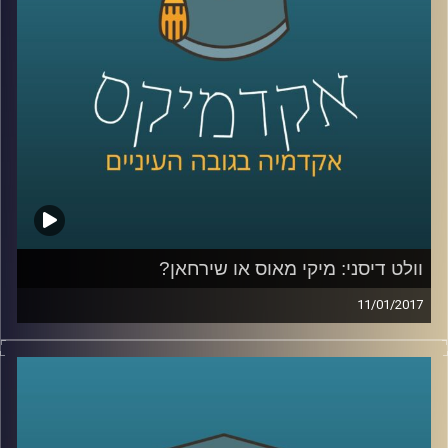
ממנה והתריסה כנגדה. דוקטור גלעד גילי חסקין
נוחת באולפן ההרצלייני, בדרכו ממדינה אקזוטית
אחת לאחרת, ומספר על מאפייני התיירים
לעומת התרמילאים, בתיבול חוויותיו האישיות
מארבעים שנים של הדרכת טיולים ברחבי
העולם
.
קרדיט תמונות:
AudioVersity
וולט דיסני: מיקי מאוס או שירחאן?
11/01/2017
המפגש בין דורון פישלר לגיל מרקוביץ נסוב
סביב ההנחה שאין מי שלא אוהב את דיסני. כן,
אותו תאגיד גדול ומרוויח, הנושא את שמו של
אדם, שאישיותו השפיעה על התכנים, הצבעים,