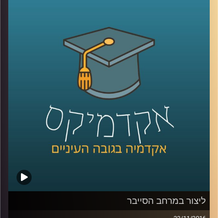
לגישור פנים רבות: מחקרים לאורך השנים
ופעילות בשטח הציגו שיטות מתקדמות לפתרון
סכסוכים שנבעו מתהליך הגישור: בניית
הסכמות, שיתוף פעולה ועוד. עמרי גפן הקים
את עסק הגישור שלו כשהבין שהוא מעוניין ליצור
חברה קשובה יותר, מבינה יותר, וזה לא משנה
באיזה מרחב: עסקי, אישי, חינוכי
.
קרדיט תמונות:
AudioVersity
ליצור במרחב הסייבר