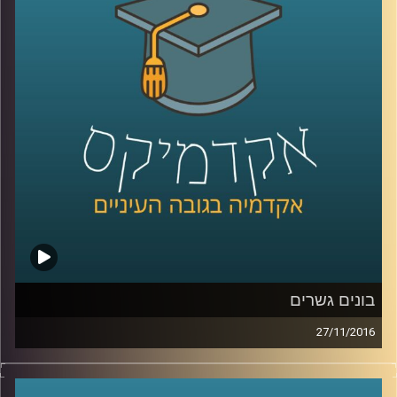
אזרחי המדינה, ובמילים אחרות: מהי צרפתיות,
מהי גרמניות, מהי בריטיות. דוקטור ליאב אורגד
החל לחקור את נושא ההגירה על מורכבויותיו
עוד כשלא היה פופולרי. היום הידע בתחום
וההבנה העמוקה של ההתנגשות התרבותית
המתרחשת נחוצה מעין כמוה. מדינות אירופה
מקימות חומת הגנה תרבותית, ומתחיל להיטמע
המושג "זכויות הרוב". על דתיות קיצונית מול
ליברליזם קיצוני, שאולי אף אינו ליברלי
.
קרדיט תמונות:
AudioVersity
בונים גשרים
27/11/2016
המושג גישור מוכר בעיקר מעולם המשפט, וזה
עוד כלי שממליצים עליו בדרך לפתרון הסכסוך.