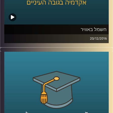
חשמל באוויר
20/12/2016
הרשת כבר קיימת, עכשיו השאלה היא אילו
קשרים היא מקיימת: חד כיווניים, דו כיווניים,
ואולי היא מאפשרת לכל המוקדים בה להיקשר
אלה באלה? דוקטור יעל פרג כהן מינץ מספרת
על פיתוחים וחידושים בשוק החשמל ומתארת
גם אותנו במילה שלא הכרתם – יצרכנים
(Prosumers).
כיצד התופעה משפיעה על
צריכת החשמל והאם בסופו של יום נצליח
להשפיע לטובה על פליטות גזי החממה? אולי