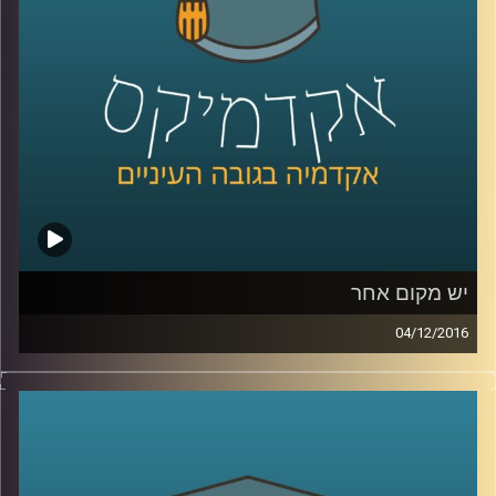
מסביר על הדין הישראלי לעומת הדין
האמריקאי, האירופי והעברי
.
קרדיט תמונות:
AudioVersity
יש מקום אחר
04/12/2016
בעקבות שינויים באופי ההגירה בין המאה ה-20
לבין המאה ה-21, מדיניות ההגירה במדינות
אירופה משתנה. המצב החדש מאלץ את תושבי
המדינות ומנהיגיהן להגדיר מה בעצם מאחד את