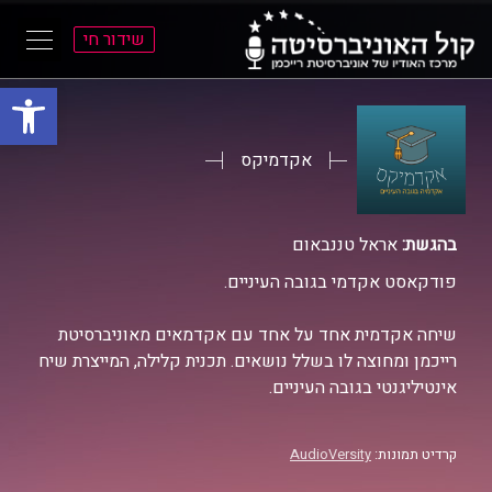
שידור חי
פתח סרגל
ל
ל
תוכן
תפריט
ראשי
ראשי
אקדמיקס
בהגשת:
אראל טננבאום
פודקאסט אקדמי בגובה העיניים.
שיחה אקדמית אחד על אחד עם אקדמאים מאוניברסיטת
רייכמן ומחוצה לו בשלל נושאים. תכנית קלילה, המייצרת שיח
אינטיליגנטי בגובה העיניים.
קרדיט תמונות:
AudioVersity