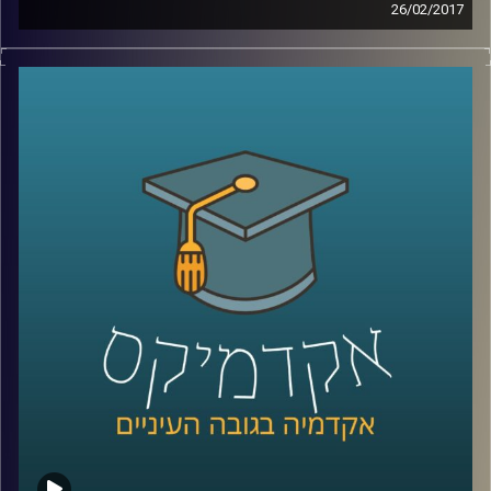
26/02/2017
בפס ייצור גוזרים את החלקים שיש לייצר
במספרים המוניים מהמוצר הסופי הרצוי, כפי
שהוא מתוכנן. האם פס ייצור הוא שיטה טובה
לתכנון ערים? פרופסור נורית אלפסי חוקרת את
הדינמיקה של הסביבה בה רובנו חיים – העיר.
התושבים משתנים, הצרכים משתנים, והעיר
צריכה להיות גמישה לאור התמורות הרבות
והמהירות שבה. כשתכנון עירוני הופך לכאוס,
ועל הפתרונות שיקדמו את התכנון בצמוד
לצרכים המיידיים של התושבים
.
קרדיט תמונות:
AudioVersity