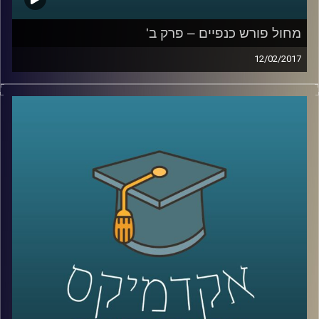
מחול פורש כנפיים – פרק ב'
12/02/2017
התפתחות המחול לבמה בארץ הושפעה
מיצירות זרות. במשך מעל עשור ניסו היוצרים
והיוצרות להפיק יצירה מקומית. בפרק השני
מספרת דוקטור רות אשל על היצירה ההטרוגנית
של המחול לבמה: הבמה האתיופית, הבמה
הערבית, השפעות העלייה הרוסית ויצירה
עצמאית. כיצד השינויים והתזוזות, החיפושים
והציפיות מהקהל השפיעו על הלהקות
הישראליות הותיקות – "קול ודממה", "בת שבע",
"בת דור", "מחול ענבל", "להקת המחול
הקיבוצית" ונוספות? מי שרדה, מי לוטשה, מי
אבדה ומה יכול השינוי ללמד אותנו
?