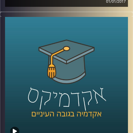
01/01/2017
הדרך של האנושות אל החלל לא היתה פשוטה,
ועודנה כרוכה בסיכונים רבים ונמצאת בשלבים
ראשוניים מאוד. דרכן של נשים אל מקצועות
המדע ואל פעילות אסטרונאוטית ארוכה
ומפרכת אף יותר. דוקטור דגנית פייקובסקי
מספרת על שכבות הקושי הנוספות איתן
התמודדו נשים שרצו להשתלב בחקר החלל
ובטיסות מאוישות לחלל. האם חל שיפור
בתחום? תלוי את מי נשאל. גם לנו כחברה יש
מה לעשות כדי להסליל פחות ולהשרות תחושת
מסוגלות בקרב מגדרים שונים ומגזרים שונים
.
קרדיט תמונות:
AudioVersity