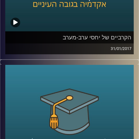
קרדיט תמונות:
AudioVersity
הקרביים של יחסי ערב-מערב
31/01/2017
שתי תיאוריות עיקריות התנגשו זו בזו ותיארו, כל
אחת, עתיד שונה לחלוטין. נראה ש"קץ
ההיסטוריה והאדם האחרון" ו"התנגשות
הציוויליזציות", יש יכנו אותן התיאוריה
האופטימית וזו הפסימית, מגיעות לעבר הכרעה.
דוקטור עופר ישראלי נכנס לקרביים של יחסי
ערב-מערב, מימי ממשל בוש הבן עד אובמה,
כולל השאלות המסעירות בעקבות בחירת העם
האמריקאי בנשיא טראמפ
.