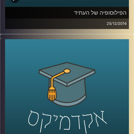
הפילוסופיה של העתיד
25/12/2016
פילוסופיה היא תחום מחקר חכם, שמספק כלים ונתיבים
לחשוב בעזרתם על סוגיות מורכבות. אושי שהם קראוס,
דוקטור לפילוסופיה של הכלכלה, משתמש בכלים ובנתיבים
האלה כדי לנסות לחשוב על העתיד. תיאוריות פילוסופיות
עוזרות לנו להרהר במה שיקרה בעתיד בהיבטים כלכליים,
מדיניים, מוסריים ואחרים. הפילוסופיה היא המקום הפתוח
שמאפשר לחשוב בלי מסגרות, להלך בין קירות שבורים ולנסות
לבנות מהם את הלא נודע. מוזמנים ומוזמנות להאזין ולתרגל
יחד איתנו.
קרדיט תמונות:
AudioVersity