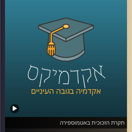
המחול לבמה בישראל מתקופת היישוב ועד
שנות ה-2000. כרקדנית וכוריאוגרפית לשעבר,
מבקרת מחול וחוקרת מחול בהווה, צברה רות
ידע רב על מקורות ההשראה הראשונים, על
היוצרים הלא מנוסים שחיפשו את שפתו של
המחול המקומי, על העליות לארץ ישראל
שהביאו עמן אדוות מגלי היצירה האירופית
והאמריקאית, ועל מה שהתגבש ונמחק, התעצב
והושלך. פרק ראשון מתוך שניים על תקומתה
של תנועה, שפה, הבעה והכל על הבמה
הישראלית מלאת האתוס
.
קרדיט תמונות:
AudioVersity
תקרת הזכוכית באטמוספירה