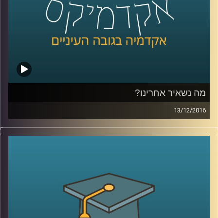
כדאי להתקין פאנלים סולאריים על גגות הבתים
בהקדם
?
קרדיט תמונות:
AudioVersity
מה נשאיר אחרינו?
13/12/2016
דיני הירושה בישראל מכבדים את רצונו של
המת, ורואים בו ציווי. מכאן השם צוואה. ישנן
צוואות המדירות את יורשיהן הטבעיים, כפי
שמגדיר אותם החוק, וכנראה גם הנורמות של
רובנו. מקרים של הדרת יורשים מעלים שאלות
מוסריות, משפחתיות, שאלות על חינוך החברה
לערכים מסוימים. דוקטור רונן קריטנשטיין