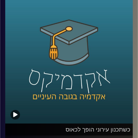
ומדעי המחשב הכניסו אל חיינו. פרופסור ברק
ליבאי חוקר את תופעת ההמלצות מפה לאוזן:
עד כמה משפיעה עלינו המלצה של קרוב? האם
ניתן להשתמש בזה עבור תכנון האסטרטגיה
השיווקית של חברות? ולאן מוביל אותנו העולם
השיווקי החכם והמדויק הזה
?
קרדיט תמונות:
AudioVersity
כשתכנון עירוני הופך לכאוס