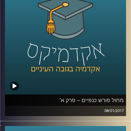
הצלילים, האיכות, המוצרים הנלווים לסרטים
ובעצם – הכל. לצד העתיד הורוד והאופטימי
שחזה ודאג שיצויר, יש אומרים שוולט דיסני היה
אדם בלתי נסבל: נרקסיסט, שובניסט ואנטישמי.
על הסרטים הכיפים והסרטים שמאחורי
הקלעים
.
קרדיט תמונות:
AudioVersity
מחול פורש כנפיים – פרק א'
08/01/2017
דוקטור רות אשל הוציאה לאור את ספרה "מחול
פורש כנפיים", המספר על התפתחות סוגת