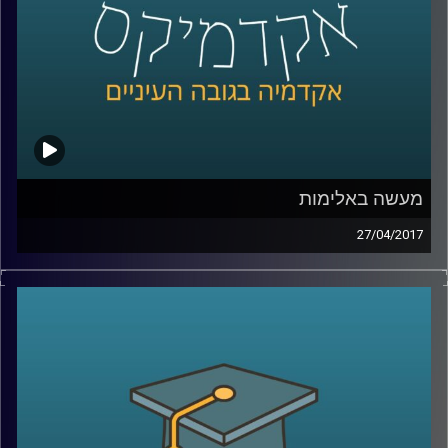
מעשה באלימות
27/04/2017
הגדרת אירוע אלים כטרור הוא מעשה פוליטי
שיש לו באופן ישיר השלכות על הלגיטימציה של
הפעולה, על מעמדה המשפטי ועל היכולת
להתמודד איתה. אז מה בעצם הופך התנגדות
אלימה למעשה טרור ומה ההבדל בין ארגוני
גרילה לארגוני טרור? ד"ר רונית ברגר מסבירה