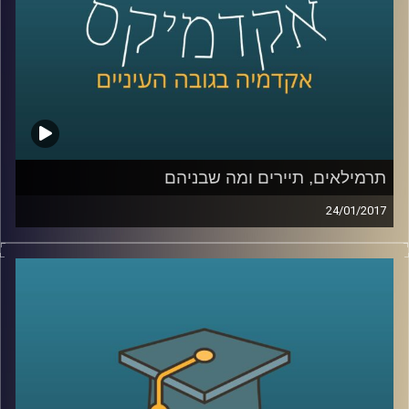
קרדיט תמונות:
AudioVersity
תרמילאים, תיירים ומה שבניהם
24/01/2017
תופעת התרמילאות משתנה עם השנים. כנראה
שמקורה בסקרנות, שיש שרואים בה את אחד
המנועים החזקים ביותר להתקדמות והתפתחות
אנושות. התרמילאות המשיכה כאידיאולוגיה
ואורח חיים, ומאז מאפייניה הטשטשו, ועם
השנים היא מתקרבת באופיה לתיירות
המדושנת, אותה תיירות שהתרמילאות סלדה