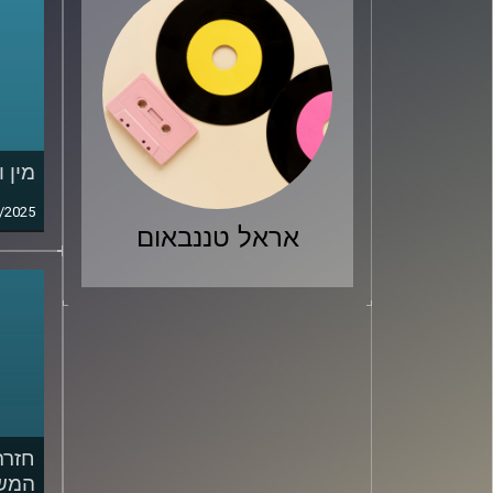
מין 
/2025
אראל טננבאום
חזרת
המשפ