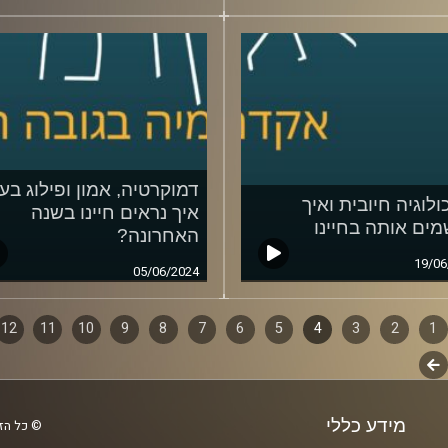
דמוקרטיה, אמון ופילוג בע
ולוגיה חיובית ואיך
איך נראים חיינו בשנה
מים אותה בחיינו
האחרונה?
19/06
05/06/2024
1
ף
2
3
4
5
6
7
8
9
10
11
12
לשלב
ם
הבא
מידע כללי
© כל הזכ