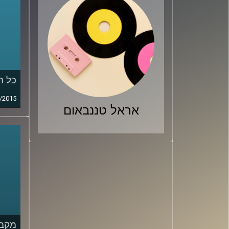
כל ה
/2015
אראל טננבאום
מקבי