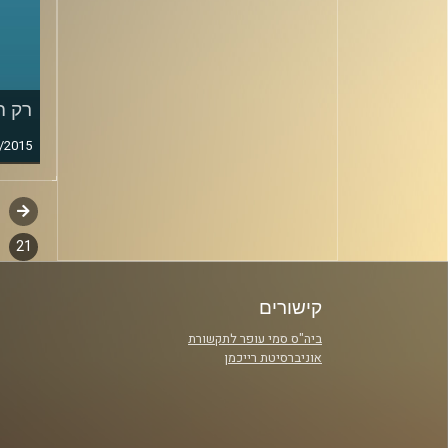
רק ה
/2015
קודם
דפדו
סגירה
21
פרקי
קישורים
ביה"ס סמי עופר לתקשורת
אוניברסיטת רייכמן