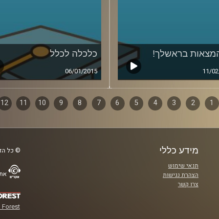
מצאות בראשלך!
כלכלה לכלל
06/01/2015
11/02
1
ף
2
3
4
5
6
7
8
9
10
11
12
ם
מידע כללי
© כל הזכ
תנאי שימוש
אתר
הצהרת נגישות
צרו קשר
 Forest