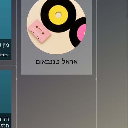
מין 
/2025
אראל טננבאום
חזרת
המשפ