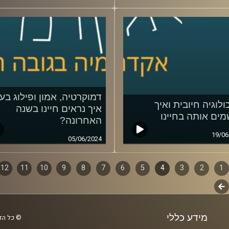
דמוקרטיה, אמון ופילוג בע
ולוגיה חיובית ואיך
איך נראים חיינו בשנה
מים אותה בחיינו
האחרונה?
19/06
05/06/2024
1
ף
2
3
4
5
6
7
8
9
10
11
12
לשלב
ם
הבא
מידע כללי
© כל הזכ