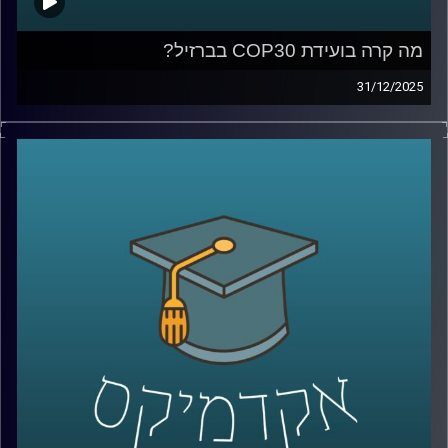
מה קרה בועידת COP30 בברזיל?
31/12/2025
ועידת האקלים COP30, שהתקיימה לאחרונה בברזיל, הסתיימה
עם הרבה כוונות טובות – אבל גם עם תחושת החמצה. למה
העולם מתקשה להגיע להסכמות מחייבות, מה זה אומר על
העתיד האקלימי שלנו, ואיך המדע רואה את הפער בין נתונים
למציאות פוליטית?
בפרק הזה של אקדמיקס אנחנו מארחים את פרופ’ יואב יאיר,
ראש החטיבה לניהול סיכוני האקלים וחבר סגל בבית הספר
לקיימות מייסודן של החברה לישראל, כיל ובזן באוניברסיטת
רייכמן. פרופ’ יאיר הוא חוקר מוביל במדעי האטמוספירה
והחלל, שמתמחה בסופות ברקים, שדוני ברקים, חשמל
אטמוספירי והשפעות השמש על האקלים.
בשיחה נצלול מהפסגות הבינלאומיות של COP30 אל מחקרי