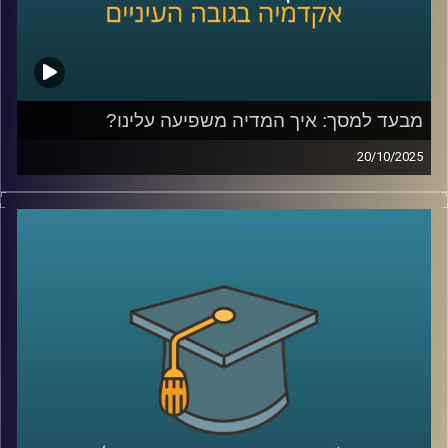
מבעד למסך: איך המדיה משפיעה עלינו?
20/10/2025
בפרק של היום היום נבחן איך מדיה מעצבת רגשות, עמדות
והרגלים של צעירים (ומבוגרים), עם דגש על דימוי גוף, מיניות,
יחסים חברתיים עם דמויות אהובות והשלכות לבריאות הציבור.
זכיתי לארח את פרופ׳ קרן צור איל, מרצה בכירה בבית הספר
סמי עופר לתקשורת וחוקרת תכני והשפעות מדיה, זוכת מענקי
ה-ISF בתחום מדיה, מיניות ודימוי גוף.
אז מה מראים המחקרים האמפיריים, אילו תהליכים קוגניטיביים
וחברתיים פועלים בעת חשיפה לתכנים, ומה תובנות פרקטיות
הורים ומורות יכולים לאמץ כדי לטפח שימוש מדיה בריא?
ננפץ כמה מיתוסים ונאיר גם את הצד הטוב של המדיה