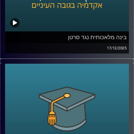
חלל שבוחנים את כדור הארץ מגובה של מאות קילומטרים,
כולל ניסויי החלל עם אילן רמון ז״ל ואיתן סטיבה. נדבר על מה
למדנו מהחלל על שינויי אקלים, איך מנהלים סיכוני אקלים
בעולם של חוסר ודאות, ומה התפקיד של ישראל, האקדמיה
והדור הצעיר בעשור הקרוב.
בינה מלאכותית נגד סרטן
17/12/2025
בפרק הזה אנחנו יוצאים למסע מרתק אל אחד התחומים
קרדיט תמונות:
AudioVersity
המתקדמים ביותר בעולם הרפואה, חקר הגנום והביולוגיה
החישובית. איך מחשבים ובינה מלאכותית עוזרים לנו להבין
מחלות מורכבות כמו סרטן? מהי ביופסיה נוזלית, ולמה היא
עשויה לשנות לחלוטין את הדרך שבה נאבחן ונעקוב אחרי
מחלות? ואיך פרויקט בינלאומי אדיר, שחקר את הגנומים של
סוגי סרטן שונים מכל העולם, יכול להציל חיים בעתיד הקרוב?
איתנו באולפן ד”ר מילאנה פרנקל־מורגנשטרן, מרצה בכירה
במכון סקוג’ן לביולוגיה סינתטית באוניברסיטת רייכמן, מומחית
בעלת שם עולמי בגנומיקה וביולוגיה חישובית, שחתומה על
למעלה מ־80 מאמרים מדעיים וצוטטה מעל 9,500 פעמים. היא