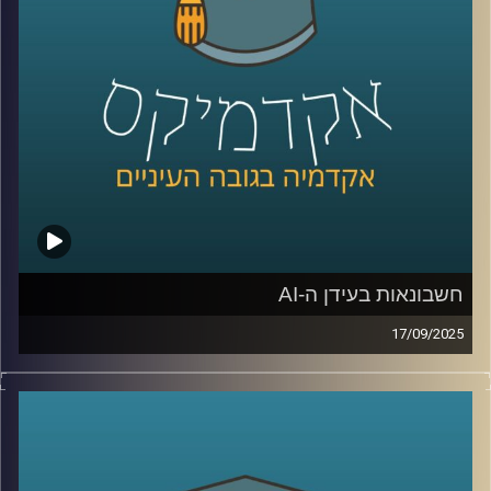
בכלכלה בתוכנית המשותפת של הטכניון ואוניברסיטת חיפה.
היא מתמחה בהערכה כלכלית של המגוון הביולוגי, שירותי
המערכת האקולוגית הימית והיבשתית, ובפיתוח מודלים
חדשניים לקבלת החלטות רציונלית ומקיימת.
אז איך מתמחרים את שוויו של עץ? מה הקשר בין נחלים, פחמן
ומסים? ולמה דווקא ישראל תופסת טרמפ על המאמץ העולמי
נגד משבר האקלים?
קרדיט תמונות:
AudioVersity
חשבונאות בעידן ה-AI
17/09/2025
כולנו מרגישים איך ה-AI משנה מקצועות מבפנים, אבל מה
קורה כשהוא נוגע בליבת שפת העסקים, החשבונאות: היום
באקדמיקס זכיתי לארח את שלומי שוב, ראש החוג לחשבונאות
באוניברסיטת רייכמן, סגן דיקן בית ספר אריסון למנהל עסקים,
וראש מכון הפניקס לחקר שוק ההון.