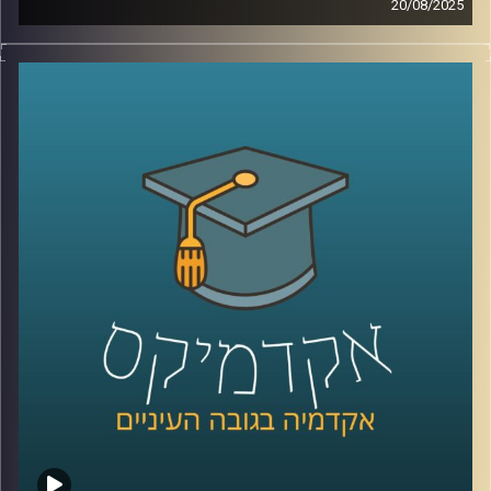
20/08/2025
בארה״ב תמיד תמכו בישראל, אבל האם זה עדיין נכון? ואיך
קרדיט תמונות:
AudioVersity
נראית התמיכה הזו בעידן של קיטוב פוליטי, שינויי דור ותחושת
מיאוס ממלחמות?
בפרק הזה של אקדמיקס אנחנו בודקים האם הברית עם
הציבור האמריקאי עדיין מחזיקה או שהגיע הזמן לחשב מסלול
מחדש.
האורח שלנו הוא פרופ’ אמנון כוורי, פרופסור חבר וראש המכון
לחירות ואחריות בבית ספר לאודר לממשל ודיפלומטיה
באוניברסיטת רייכמן, שמסביר למה דווקא עכשיו חשוב לבחון
מחדש את יחסי ישראל–ארה״ב – ומה זה אומר על העתיד שלנו
פה?
קרדיט תמונות:
AudioVersity