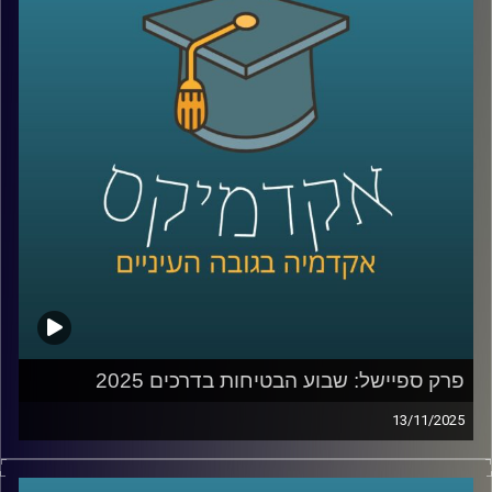
מנהלים ומשקיעים בארץ ובעולם. היא גם מחברת הספר Your
Core-4, שמתאר את ארבעת העוגנים הקריטיים להצלחת
מיזמים וגם של מדינות.
במהלך הפרק נצלול לתוך תהליכי צמיחה, בניית חזון, ניהול
בתקופות של אי-ודאות, יציאה מנקודת מבט של הישרדות
לצמיחה והשוק של 2026
קרדיט תמונות:
AudioVersity
פרק ספיישל: שבוע הבטיחות בדרכים 2025
13/11/2025
מאז תחילת מלחמת חרבות ברזל, מדינת ישראל ספגה אובדן
עצום – 1,988 הרוגים מאז ה-7 באוקטובר 2023. אבל בתוך