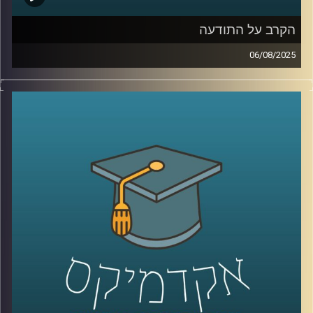
הקרב על התודעה
06/08/2025
בזמן האחרון הרבה מאיתנו מוצאים את עצמנו קמים באמצע
הלילה בגלל ירי של טיל אחד מתימן, איראן או עזה. טיל בודד,
בלי מתקפה רחבה, בלי סבב. רק אזעקה, שקט, ותהייה: למה
עכשיו? מה זה משרת?
בפרק הזה של “אקדמיקס” אני משוחחת עם ד”ר ערגה אטד,
מרצה וחוקרת בעיצוב התנהגות ושכנוע באוניברסיטת רייכמן
נדבר על מה שלא תמיד רואים: הקרב על התודעה.
איך מספרים סיפור בזמן מלחמה? מה ההבדל בין הסברה
ממשלתית לאזרחית? איך פסיכולוגיה ובינה מלאכותית נכנסים
לתוך שדה הקרב הדיגיטלי? ומה התפקיד של ערוצים כמו
אל-ג’זירה בעיצוב דעת הקהל?
קרדיט תמונות:
AudioVersity