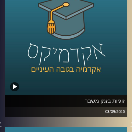
נדבר על Dr. IFRS ככלי שמתרגם תקנים לתשובות מהירות
ומדויקות, על האופן שבו ה-AI משנה את תפקידי רואי החשבון
ומנהלי הכספים. נצלול למטרות המכון החדש, מחקר יישומי
שמחבר אקדמיה ושוק ההון, פיתוח סטנדרטים לבקרה על
מודלים, והכשרת דור מקצועי שמבין נתונים וטכנולוגיה. נשאל
איך סטודנטים צריכים להתכונן כבר עכשיו, ואיך שוק העבודה
יתאים את ההכשרות, הגיוס והקריירה לעידן החדש.
קרדיט תמונות:
AudioVersity
זוגיות בזמן משבר
03/09/2025
בשנים האחרונות נדמה שהחיים בוחנים אותנו שוב ושוב,
מגפה עולמית, משברים כלכליים, מציאות ביטחונית לא יציבה,