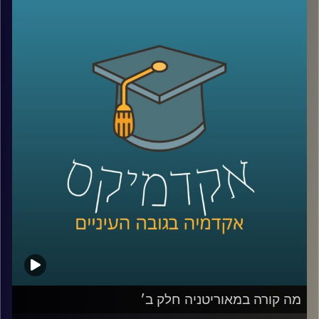
המספרים האדירים האלה מסתתרת עוד מלחמה שקטה, כמעט
שקופה: כמעט 900 אזרחים ישראלים נהרגו בתאונות דרכים
באותה התקופה.
כן, בזמן שאנחנו מדברים על ביטחון לאומי, אנחנו מפסידים
בקרב אחר – על חיינו בכבישים.
רק השנה, 388 בני אדם נהרגו בתאונות דרכים, נתון שממצב
את שנת 2025 כאחת השנים הקטלניות ביותר בעשורים
האחרונים, עם עלייה של 6% לעומת השנה שעברה, ושיא שלילי
שלא נראה מאז 2005.
והנתון הקשה ביותר? אחד מכל ארבעה הרוגים הוא נהג צעיר,
לרוב בן 18 עד 24 – בדיוק בגיל הסטודנטים שלנו.
כדי לדבר על זה באמת ולא רק על המספרים, אלא גם על
האנשים מאחוריהם, הגיעו היום לאולפן שני אורחים מעוררי
השראה:
גלי שחר אפרת, מנכ״לית FORE לימודי חוץ, הכשרת מנהלים
ובית הספר להייטק וAI של Google ואוניברסיטת רייכמן,
שאיבדה את בתה שחר בת תשעה חודשים בתאונת דרכים,
מה קורה במאוריטניה חלק ב׳
ומאז הקדישה את חייה למאבק בתאונות, להרצאות ולהעלאת