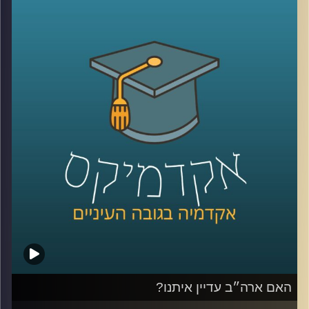
ומלחמה שממשיכה להכתיב את סדר היום שלנו. בתוך כל
הטלטלה הזו, הזוגיות שלנו, המקום שאמור להיות העוגן והבית
הבטוח מוצאת את עצמה לא פעם תחת מבחן מתמשך
היום ב”אקדמיקס” ננסה להבין מה גורם לזוגות לא רק לשרוד
את התקופות האלה, אלא אפילו לצמוח מהן.
לשם כך הזמנתי את ד”ר רוני שוחט־פשדצקי, פסיכולוגית
קלינית בכירה ומדריכה מוסמכת בפסיכותרפיה
ופסיכו־דיאגנוסטיקה, בעלת דוקטורט מאוניברסיטת בר־אילן.
כיום היא מנהלת את הקליניקה לקהילה בביה”ס לפסיכולוגיה
ע”ש ברוך איבצ’ר ומשמשת כמרצה באוניברסיטת רייכמן,
ומתמחה בעבודה עם מבוגרים, מתבגרים וילדים. היא מוסמכת
בטיפול זוגי בשיטת EFT, ובעלת ניסיון עשיר במחקר, ניהול
קליניקות והכשרה בשיטות טיפול מגוונות.
דיברנו על יצירת “תקווה”, משברים חיצוניים ופנימיים, ועל
הכלים שיכולים לעזור לנו לשמור על קשר חזק ואוהב גם
כשכל מה שסביבנו מרגיש לא יציב
האם ארה״ב עדיין איתנו?