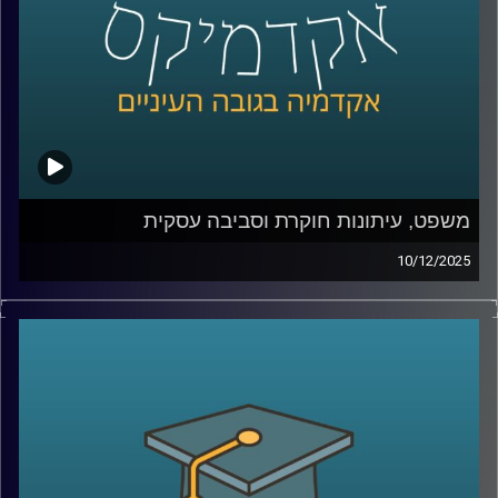
משלבת מדע, טכנולוגיה וחדשנות רפואית ומביאה איתה חזון
ברור לעתיד שבו רפואה מותאמת אישית תהיה חלק מהמציאות
של כולנו
קרדיט תמונות:
AudioVersity
משפט, עיתונות חוקרת וסביבה עסקית
10/12/2025
לפעמים, הסיפורים הגדולים ביותר על אחריות תאגידית
מתחילים במסמך משפטי.
בשנות ה־80, ענקית הכימיקלים DuPont גילתה שחומר שבו
היא משתמשת בייצור טפלון עלול לגרום למומים מולדים
ולזהם מקורות מים. במקום לעצור, היא הכפילה את הייצור.
הסיפור הזה, שנחשף שנים אחר כך בזכות אלפי מסמכים