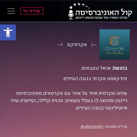
שידור חי
פתח סרגל
ל
ל
תוכן
תפריט
ראשי
ראשי
אקדמיקס
בהגשת:
אראל טננבאום
פודקאסט אקדמי בגובה העיניים.
שיחה אקדמית אחד על אחד עם אקדמאים מאוניברסיטת
רייכמן ומחוצה לו בשלל נושאים. תכנית קלילה, המייצרת שיח
אינטיליגנטי בגובה העיניים.
קרדיט תמונות:
AudioVersity