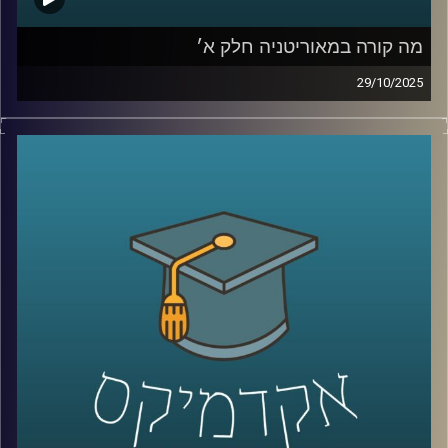
מה קורה במאוריטניה חלק א׳
29/10/2025
מאוריטניה יושבת על קו התפר בין מדבר הסהרה לאוקיינוס
האטלנטי, מדינה עצומת שטח ומעט תושבים, איסלאם וזהות
שנוצרה ממסלולי סחר והגירה עתיקים; בשנים האחרונות היא
מושכת תשומת לב עולמית בזכות גז ימי ומכרות ברזל וזהב,
תפקידה בצירי ההגירה לאירופה, ומדיניות חוץ שמדברת עם
וושינגטון ואירופה, עם המפרץ, סין וטורקיה. היא מוצגת כ״אי
של יציבות״ בסאהל הסוער, אך מאחורי הכותרת מסתתרים
פערים חברתיים ואתגרי משילות. היום ננסה להבין אם זו יציבות
אמיתית או מיתוס, ומה המשמעות שלה לישראל.
נמצא איתנו השגריר ד״ר חיים קורן מבית הספר לאודר לממשל,
דיפלומטיה ואסטרטגיה באוניברסיטת רייכמן, לשעבר שגריר
ישראל במצרים ובדרום סודן.
קרדיט תמונות:
AudioVersity