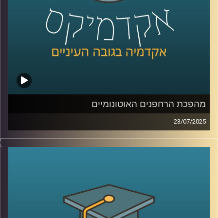
קרדיט תמונות:
AudioVersity
מהפכת הרחפנים האוטונומיים
23/07/2025
רחפן לוחם שמזהה, בוחר ותוקף מטרה בלי התערבות של אף
אדם. האם זו כבר המציאות? והאם זה בכלל חוקי? בפרק של
היום אנחנו חוקרים את עולם הנשק האוטונומי הקטלני,
רחפנים שמקבלים החלטות של חיים ומוות. מה קורה כשהבינה
המלאכותית פוגשת את המשפט הבינלאומי, ומה תפקידו של
האדם, אם בכלל, בתוך מעגל ההפעלה.