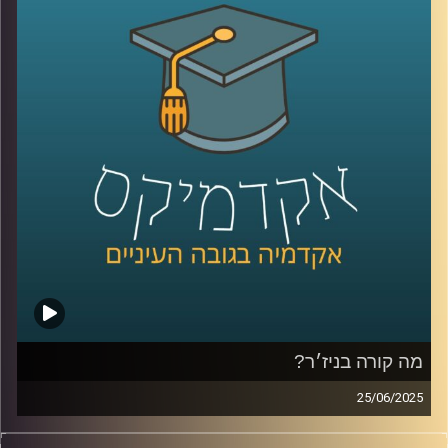
בתשתיות טרור הנתמכות בידי פקיסטן. והמתיחות בין שתי
המעצמות הגרעיניות שוב עלתה מדרגה.
במקביל, הודו מוצאת את עצמה במצב גיאופוליטי מורכב. היא
שואפת לשמור על יחסים טובים עם מדינות כמו ארה”ב ורוסיה,
לצד קשרים עם מדינות כמו איראן וערב הסעודית. ישראל, בתור
שותפה אסטרטגית, מספקת להודו סיוע בטחוני, כולל מידע
ונשק, במיוחד בתחום הלוחמה בטרור.
כדי להבין את הדינמיקות המורכבות הללו, אני שמחה להציג את
נינה סלמה, מומחית למדיניות חוץ מאוניברסיטת רייכמן, שתסייע
לנו להבין את הסכסוך ההודי-פקיסטני, את השפעתו על האזור,
ואת האינטרסים של מדינות כמו ישראל וסין.
קרדיט תמונות:
AudioVersity
מה קורה בניז׳ר?
25/06/2025
הסאהל, אזור במערב אפריקה, כמעט ולא מקבל תשומת לב