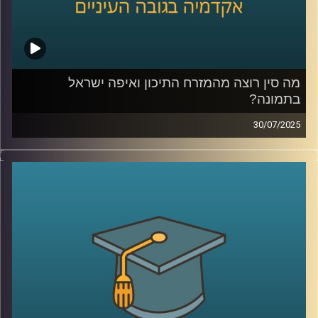
מה סין רוצה מהמזרח התיכון ואיפה ישראל
בתמונה?
30/07/2025
בזמן שבישראל עוד מתלבטים איך ייראה “היום שאחרי” בעזה,
סין כבר פועלת: מתווכת, מגשרת, ולפעמים גם מחליטה. היא
עושה את זה בלי חיילים, בלי סנקציות אבל עם חזון ברור לאזור
ועמדה גיאופוליטית שהולכת ומתבססת.
בפרק הזה של אקדמיקס, זכיתי לארח את ד”ר גדליה אפטרמן,
ראש תכניות ישראל–אסיה במכון אבא אבן לדיפלומטיה,
דיפלומט לשעבר בבייג’ינג וד”ר לפילוסופיה שיעזור לנו לנסות
ולהבין מה סין רוצה מאיתנו? מה החזון שלה למזרח התיכון?
למה היא מגיבה בעמימות כשהחמאס תוקף ואיך ישראל יכולה
(אם בכלל) להשפיע על היחסים איתה