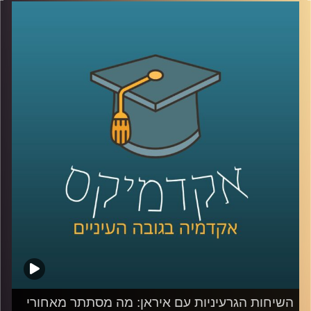
בתקשורת העולמית, אך מאורעות בו משפיעים על המפה
הגיאופוליטית. לאחר תקופה קצרה של יציבות דמוקרטית,
השלטון בניז’ר הופל בהפיכה צבאית. בניגוד להפיכות רבות
אחרות באזור בשנים האחרונות, הפעם תשומת הלב הגלובלית
דווקא כן ממוקדת בניז’ר, שכן היא הפכה לזירה שבה מצטלבים
כמה מהמאבקים הגדולים בעולם. המדינה, עשירה במשאבים
טבעיים וממוקמת באופן אסטרטגי, מה שהופך אותה לאבן
שואבת למעצמות כמו רוסיה, סין וארה”ב, שנאבקות על
השפעה באזור. בנוסף, איראן, שמחפשת להשיג אורניום
להמשך תוכנית הגרעין שלה, שמה עין על מאגרי האורניום
בניז’ר, מה שמגביר עוד יותר את המתח הגלובלי סביב המדינה.
אז מה קורה שם?
כדי לענות על השאלה המורכבת הזאת, הצטרף אליי היום
השגריר ד״ר חיים קורן, בית הספר לאודר לממשל, דיפלומטיה
ואסטרטגיה, אוניברסיטת רייכמן. שגריר ישראל הראשון לדרום
סודן ושגריר מצרים
קרדיט תמונות:
AudioVersity
השיחות הגרעיניות עם איראן: מה מסתתר מאחורי