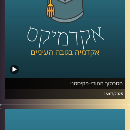
האורח שלי היום הוא אביב בר זוהר, דוקטורנט בבית ספר רדזינר
למשפטים באוניברסיטת רייכמן, המקדיש את מחקרו לנושא
החם והמורכב של רובוטים קטלניים בשדה הקרב, תוך בחינת
החוקיות, המוסריות ומידת מעורבות האדם בהפעלתם. אביב
מביא עמו שילוב ייחודי של ניסיון משפטי, צבאי וטכנולוגי: הוא
בוגר מצטיין במשפטים ובמנהל עסקים, שירת כ-25 שנה בחיל
האוויר והיום משמש כמומחה בתחום הרחפנים וניהול המרחב
האווירי במיזם הרחפנים הלאומי.
קרדיט תמונות:
AudioVersity
הסכסוך ההודי-פקיסטני
16/07/2025
ב-22 באפריל 2025, אירע פיגוע טרור קטלני בעיירת הנופש
שבחבל קשמיר, בו נרצחו 26 בני אדם. הפיגוע, שנחשב
לקטלני ביותר נגד אזרחים בהודו מאז מתקפת הטרור במומבאי
ב-2008, הוביל את הודו לפתוח במבצע צבאי שנועד לפגוע