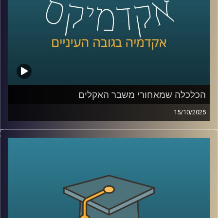
קרדיט תמונות:
AudioVersity
הכלכלה שמאחורי משבר האקלים
15/10/2025
בפרק של היום נדבר על אחת הסוגיות הדחופות והמשפיעות
ביותר של ימינו, משבר האקלים, אבל מזווית כלכלית. כי מאחורי
השיח על התחממות גלובלית, הפסקות חשמל, גלי חום או
הצפות, מסתתרת גם שאלה של כסף (והרבה ממנו), תכנון,
ואחריות ציבורית.
היום זכיתי לארח את ד”ר שירי צמח שמיר – חוקרת ומרצה
מובילה בתחום כלכלת הסביבה, בעלת תואר שני ודוקטורט