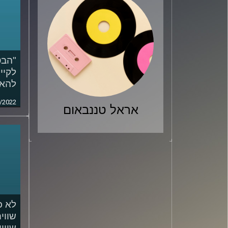
"הבט
לקיי
להאמ
/2022
אראל טננבאום
לא כ
שווי
שוויו