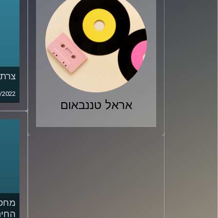
צרת 
/2022
אראל טננבאום
מחסו
החינ