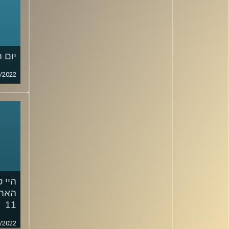
יום 
/2022
היי ס
האהב
11
/2022