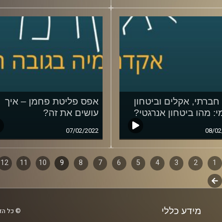
חברתי, אקלים וביטחון
אפס פליטת פחמן – איך
י: מהו ביטחון אנרגטי?
עושים את זה?
07/02/2022
08/02
1
ף
2
3
4
5
6
7
8
9
10
11
12
לשלב
ם
הבא
מידע כללי
© כל הזכ