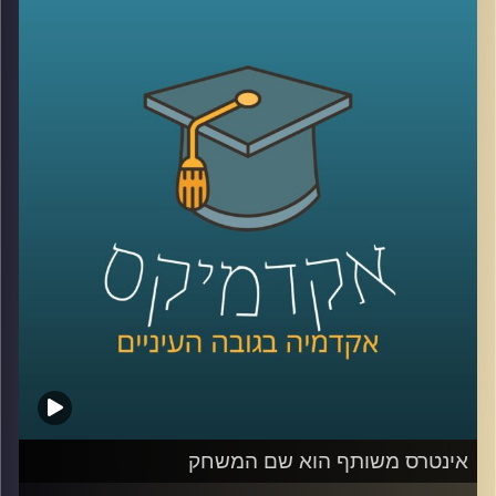
כפי שאנו מכירים אותם, עד לפריצתה של
מלחמת האזרחים בסוריה ועלייתה של דאע"ש.
הצטרפו לאיתי אפשטיין וד"ר מרדכי קידר לשיחה
מרתקת שמתחילה ביום ירושלים וגולשת למזרח
התיכון, קולוניאליזם, איסלאם ומה שביניהם,
ובנוסף, ניתוח מעניין של ד"ר קידר לפיתרון
האולטימיטיבי לטענתו לסכסוך
הישראלי-פלסטיני
.
קרדיט תמונות:
AudioVersity
אינטרס משותף הוא שם המשחק