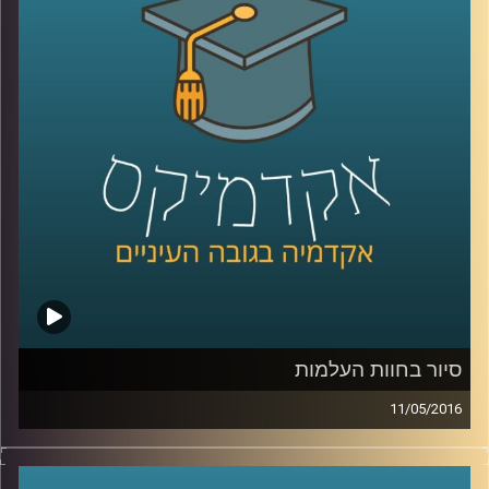
העצמי לעומת האחר? מה קורה לנו כשאנחנו
כלכליים וביטחוניים שמשרתים את שני הצדדים,
מבצעים יחד את אותה הפעולה? דוקטור יוליה
מייצרים פלטפורמה לנרמול יחסים היסטורי
.
גולנד, חוקרת מוח, מסבירה על מיזוג ופירוד
ועולם עתיר תקשורת
.
תדמית השחקן החזק, הבלתי צפוי ויש שיגידו
הבלתי פרופורציונלי, שישראל יצרה לעצמה
קרדיט תמונות:
AudioVersity
לאורך השנים, שירתה אותנו היטב, והבהירה
לכלל מדינות האזור שמדינת ישראל היא אינה
אפיזודה חולפת. עלינו לשמר את אותו "קיר
הברזל", לנקוט במשנה זהירות ובחשדנות כלפי
מדינות המפרץ ולא לנהוג בחיפזון, שכן הן עדיין
מוגדרות כמדינות אויב. ז'בוטינסקי כתב ש"כל
סיור בחוות העלמות
עוד יש לערבים אפילו זיק של תקווה להיפטר
11/05/2016
מאתנו ,הם לא ימכרו את תקוותם". ובכן,
בתקופה בה נדמה שיש לנו יותר פוטנציאל
דוקטור עמנואלה ברש-רובינשטיין, חוקרת סמלי
תרבות ואת אופן הופעתם באמנות, קראה
לשיתוף פעולה עם סעודיה ואיחוד האמירויות