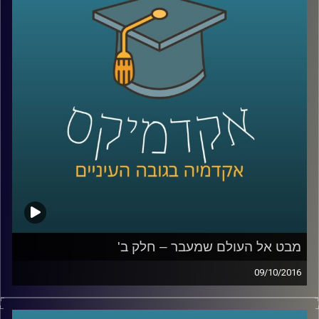
לקרוא את אגדות חז"ל. כדי לדון בשאלת
תכליתו האחרונה של האדם, הקרויה גם תורת
הגמול, עלינו להעמיק ולפסוע צעד צעד בדרך
השכל שמתווה הרמב"ם. קריאה מודרכת עם
דוקטור גבריאלה ברזין, מומחית לפילוסופיה
יהודית ופילוסופיה אסלאמית של ימי הביניים.
פרק א
.
קרדיט תמונות:
AudioVersity
מבט אל העולם שמעבר – חלק ב'
09/10/2016
בטקסט "הקדמה לפרק חלק" מתאר הרמב"ם
את מורכבויות העולם הבא. הפרק הראשון