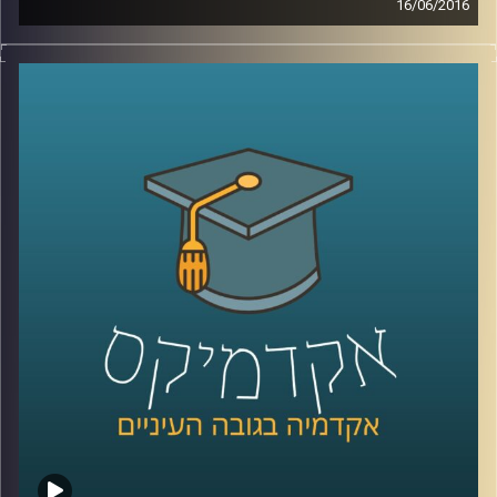
16/06/2016
טור מאת איתי אפשטיין
במאי ציינו בעולם מאה שנים להסכם הסודי
שנחתם בין מארק סייקס הבריטי לשארל
פרנסואה ז'ורז'-פיקו הצרפתי. הסכם זה למעשה
עיצב את אופיו ובמידה מסוימת את גורלו של
המזרח התיכון, הלא הוא הסכם סייקס-פיקו.
הסכם, המייצג את הקולוניאליזם המערבי
במלוא הדרו, שניסה לאחד שיעים, סונים,
כורדים, יזידים, עלאווים, נוצרים, יהודים ועוד
לכדי לאומים משותפים. ואמנם, במידה
מסוימת, למעט מספר עימותים נקודתיים,
הצליחו במשך הרבה שנים אותן מדינות לאום
מלאכותיות להתקיים יחד במזרח התיכון,