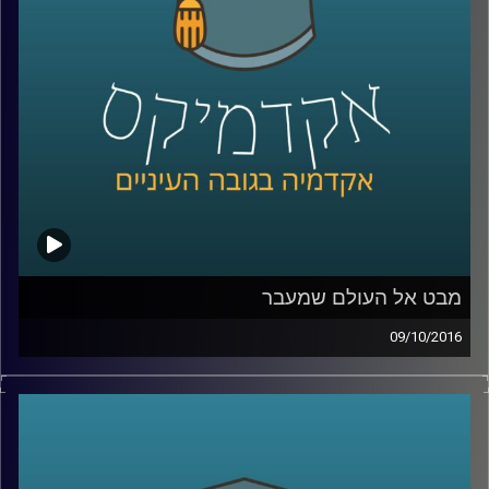
קרדיט תמונות:
AudioVersity
מבט אל העולם שמעבר
09/10/2016
בטקסט "הקדמה לפרק חלק" מתאר הרמב"ם
את מורכבויות העולם הבא. נתחיל בתפישות
הנפוצות והשגויות לגבי העולם הבא, ונמשיך
במשלים ובהסברים של הרמב"ם לאופן בו נכון