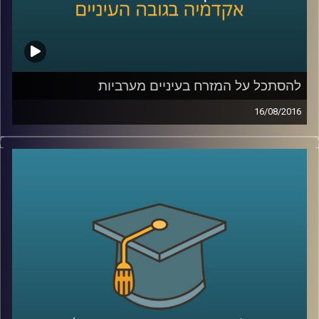
להסתכל על המזרח בעיניים מערביות
16/08/2016
השעה הבינתחומית נודדת אל נופים היסטוריים.
דוקטור דור גז, אמן וראש המחלקה לצילום
בבצלאל, חוקר אוריינטליזם טרום ישראלי
במדיום הצילום. על תיעוד האוריינט בעיניים
מערביות, עבריות, ערביות-פלסטיניות-מקומיות
וההשפעות הרבות שיש לתמונת המצב
המורכבת הזו ולאופן בה היא מתעודת. הרבה
שאלות של ביצה ותרנגולת, תרבות ואמנות,
קולוניאליזם ואותנטיות
.