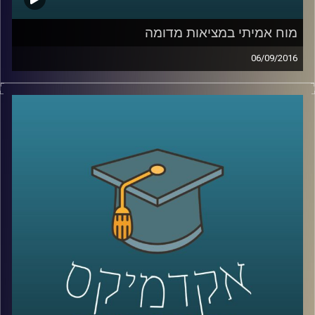
מוח אמיתי במציאות מדומה
06/09/2016
דוקטור דורון פרידמן, ראש המעבדה לחקר
מציאות מדומה, מספר על סוגיות מהותיות
בחקר המוח, שמייצרות מרחב אפשרויות גדול
דווקא בעולם הטכנולוגיה. המצאת טכנולוגיות
שמערבות ממשקי מוח ומחשב עם מציאות
מדומה יכולות להועיל בסוגיות רפואיות, קיום
מחקרי מעבדה מדויקים הרבה יותר ויתרונות
נוספים
.
קרדיט תמונות:
AudioVersity