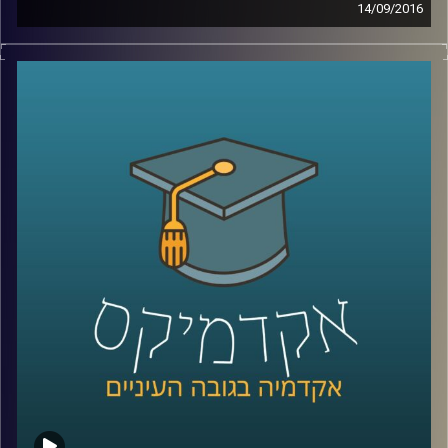
14/09/2016
דוקטור צחי חייט חוקר רשתות חברתיות, תחום
בו המדע התעסק עוד לפני הרשתות החברתיות
המקוונות. צחי מומחה דווקא לרשתות שעל גבי
הרשת, שקל יותר למדוד ולנטר, לכמת ולהבין.
הרשתות המקוונות מעלות שאלות מעניינות
לגבי הומופיליה, מידת ההשפעה של אדם על
הרשת ושל הרשת על האדם, יצירת תכנים
ותיאוריות קונספירציה. מה עושים עם כל המידע
הזה, שלנו ועלינו
?
קרדיט תמונות:
AudioVersity