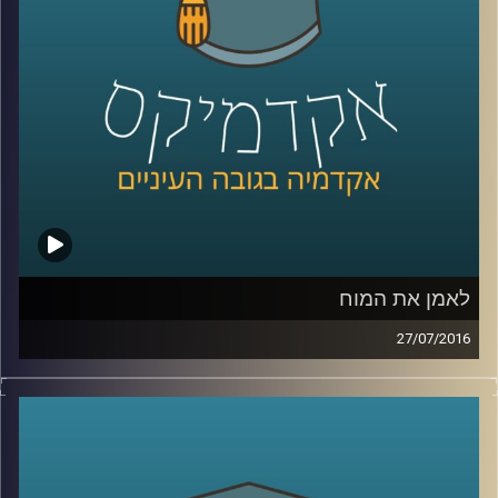
הצדדים לסכסוך
.
קרדיט תמונות:
AudioVersity
לאמן את המוח
27/07/2016
דוקטור אלכס בכר-פוקס מספר על סוגי
ההתערבויות במחלת הדמנציה לפני ואחרי
אבחונה. ישנם שלושה סוגים עיקריים של
התערבות: שיקומית, מגרה והתערבות מסוג