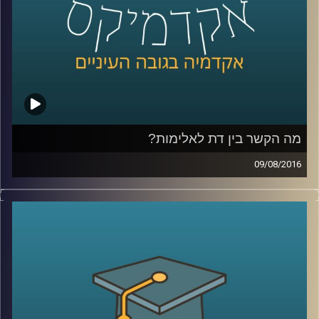
קרדיט תמונות:
AudioVersity
מה הקשר בין דת לאלימות?
09/08/2016
דוקטור סיון הירש הפלר חוקרת את הקשר שבין
זהות דתית לבין פעילות פוליטית אלימה ובלתי
חוקית. כיצד מתרחשת הקצנה ומה הגורם
לפעילות אלימה? ההשפעה של פעילות אלימה
לא חלה רק על האינדיבידואל – החשיפה
לאלימות מתמשכת במסגרת סכסוכים משפיעה
באופנים שונים על העמדות הפוליטיות של