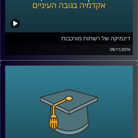
דינמיקה של רשתות מורכבות
09/11/2016
האינטרנט לא המציא אותן, הן פשוט התגלו
בתודעה הציבורית הרחבה מאוחר, אבל רשתות
היו שם תמיד. אפשר לזהות אותן בקיום העולם
ברמה הפיזיקלית, הן שמתפעלות את מוחנו, והן
מצליחות להתקיים גם בין אינדיבידואלים:
חברות אנשים, פיזיות ווירטואליות. תחומי מחקר
שונים מתייחסים למבנה הרשתות, וכדי לדון
באופיין המורכב הגיעה לאולפן קבוצה
בינתחומית של חוקרים – פרופ' יואב יאיר, ד"ר