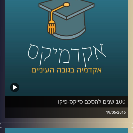
אימון קוגנטיבי. מה הקשר של כל אלה לחוש
הריח? כנראה שתגלו אם תשתמשו בחוש
השמיעה
.
קרדיט תמונות:
AudioVersity
100 שנים להסכם סייקס-פיקו
19/06/2016
במאי ציין העולם 100 שנים להסכם סייקס-פיקו,
אותו הסכם שעיצב את גבולות המזרח התיכון