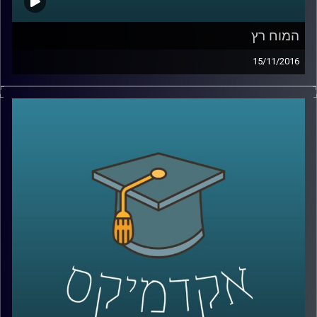
המוח רץ
15/11/2016
דוקטור נועה אלבלדה רצה אל האולפן כדי
לספר לכולנו על הקשר בין פעילות גופנית
לתפקוד המוח. צאו לריצה תוך כדי האזנה
להשפעה שיש לה על הרגשות שלנו והבריאות
הכללית. רק אל תפריזו, זה גם חשוב
!
קרדיט תמונות:
AudioVersity