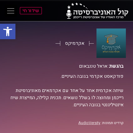
שידור חי
פתח סרגל
ל
ל
תוכן
תפריט
ראשי
ראשי
אקדמיקס
בהגשת:
אראל טננבאום
פודקאסט אקדמי בגובה העיניים.
שיחה אקדמית אחד על אחד עם אקדמאים מאוניברסיטת
רייכמן ומחוצה לו בשלל נושאים. תכנית קלילה, המייצרת שיח
אינטיליגנטי בגובה העיניים.
קרדיט תמונות:
AudioVersity