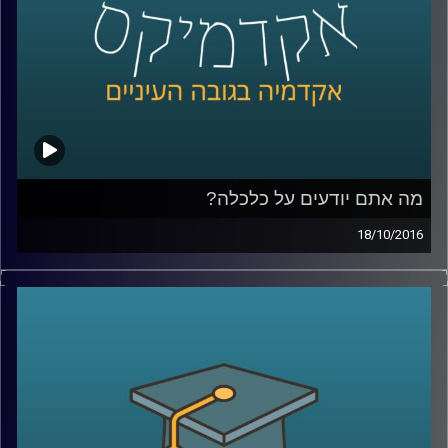
גנלה מוריס וד"ר צחי חייט – לספר על הרשת
מזוויות שונות. פרק א
.
קרדיט תמונות:
AudioVersity
מה אתם יודעים על כלכלה?
18/10/2016
איפה אתן על הציר הכלכלי-פוליטי? יודעים
להבחין בין קפיטליזם, ניאו ליברליזם
וסוציאליזם? פרופסור עומר מואב מסביר מונחים
בסיסיים בכלכלה שהפכו פופוליסטיים, ועושה
זאת דרך מקרה הבוחן של ארגוני עובדים במגזר
הציבורי בישראל
.