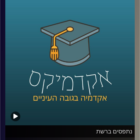
הסביר את התפישות הנפוצות והשגויות לגבי
העולם הבא. בפרק זה נמשיך עם מי שמוכן
להעמיק אל בין שורות חז"ל, ולגלות את
המורכבות על אודות היש הנצחי. קריאה
מודרכת עם דוקטור גבריאלה ברזין, מומחית
לפילוסופיה יהודית ופילוסופיה אסלאמית של ימי
הביניים. השכלה היא התענוג הגדול מכולם?
הצטרפו להרהור המשותף. פרק ב
.
קרדיט תמונות:
AudioVersity
נתפסים ברשת