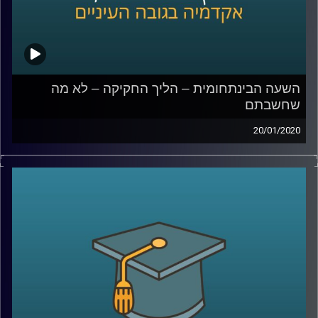
שאותו הוא מנהל במסגרת מחקר האפיגנטיקה,
וכמובן שעל התחום כולו
קרדיט תמונות:
AudioVersity
השעה הבינתחומית – הליך החקיקה – לא מה
שחשבתם
20/01/2020
הכנסת עומדת במוקד השיח הציבורי על בסיס
יומי, אך עד כמה הציבור באמת מודע למה
שקורה במסגרת הליכי החקיקה במשכן
?
ד"ר שירלי נוה, מרצה בבית הספר רדזינר
למשפטים וחברת סגל במכללת ספיר, חוקרת
משפט חוקתי, מציגה 2 מחקרים שערכה
במסגרת מחקרה בתחום המשפט ורגולציה