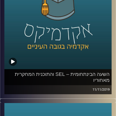
המחקר שלו על דעת הקהל האמריקאית כלפי
ישראל
.
ד"ר כוורי מראה במחקרו כיצד האליטה
הפוליטית בארה"ב הפכה את הנושא של חיבה
כלפי ישראל כנושא מוביל בדיון על מדיניות
החוץ של ארה"ב, וכיצד הוא לוקח חלק חשוב
בקיטוב הפוליטי שבין הרפובליקניים
והדמוקרטיים במדינה
.
השעה הבינתחומית – SEL והתוכנית המחקרית
מאחוריו
קרדיט תמונות:
AudioVersity
11/11/2019
מחקר אקדמי בשיתוף מחקר ביצועי שבודק את הנעשה בשדה
זה משהו שמאוד לא קל לעשות, ובייחוד כשמדובר על שיתוף
פעולה עם גורמים רבים, ביניהם גם משרד ממשלתי ורשויות