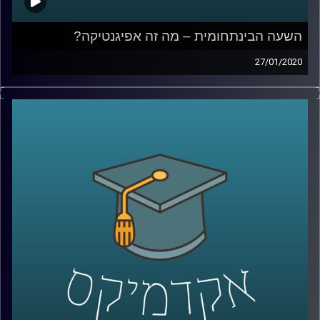
השעה הבינתחומית – מה זה אפיגנטיקה?
27/01/2020
החל משנת 1990 החל פרוייקט מיפוי הגנום
האנושי, שכלל שיתוף פעולה בינלאומי ובסופו
של דבר הביא לגילויים פורצי דרך שמשפיעים
על כולנו. בשנים האחרונות החל פרוייקט דומה,
פרוייקט האפיגנום המסקרן לא פחות
.
מה זה אפיגנום? למה חשוב לחקור אותו? ומה
הקשר של אוניברסיטת רייכמן לכל העניין
?
בשעה מרתקת וחדשנית ביותר, פרופ' צחי עין
דור מבית הספר ברוך איבצ'ר לפסיכולוגיה
באוניברסיטת ריימן מספר על פרוייקט אלפא