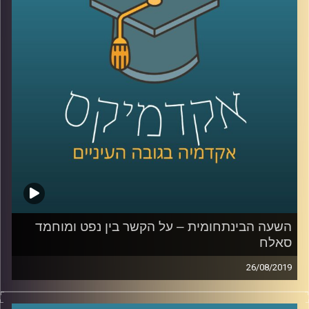
רדזינר למשפטים, מומחית לדיני קניין תכנון
ובנייה מספרת לנו על דרמה מעניינת במיוחד
שקשורה לסעיף הקרוי- "התיישבות יהודית",
שהוא גם הקצר ביותר באותו חוק יסוד- סעיף 7,
זאת במסגרת
המחקר
שערכה יחד עם עמיתה
ד"ר אדם שנער
.
קרדיט תמונות:
AudioVersity
השעה הבינתחומית – על הקשר בין נפט ומוחמד
סאלח
26/08/2019
לאורך שנים המזה"ת היווה אזור חשוב ביותר