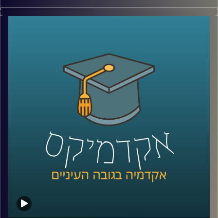
בשנת 2005 פגעה סופת ההורקין קתרינה בניו
אורלינס, וההשלכות שלה היו הרות אסון
.
ד"ר ליזה סבן, סגנית דיקן בביה"ס לאודר
לממשל דיפלומטיה ואסטרטגיה שחוקרת אתיקה
הייתה עדה לטראומה ולהשכלות הקשות של
הסופה על תושבי העיר, והבינה שגם לאסונות
טבע יש זווית אתית (כמו לכל דבר בחיים)
.
ד"ר סבן מסבירה כיצד יש לשאוף לפעול
במצבים של אסונות טבע מבחינת הסיוע שיש
להעניק לאוכלוסייה הנפגעת, תוך שימוש
במודלים בהם הקהילה לוקחת חלק פעיל
בטיפול יחד עם שיתוף פעולה של גורמים
בירוקרטיים, ומדגימה זאת על מקרי עבר שפעלו
בדרכים שונות ומגוונות