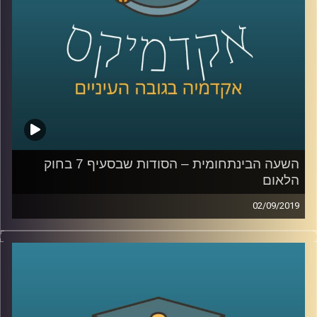
האחד בנוגע ל
השפעה של שפה מגדרית על
תוצאות במבחנים
,
והשני מדבר על שוק שאמור
להיות אנונימי ועדיין ניתן לראות כיצד ההשפעה
של איפיון למגדר פוגעת בנשים- השוק המקוון
.
קרדיט תמונות:
AudioVersity
השעה הבינתחומית – הסודות שבסעיף 7 בחוק
הלאום
02/09/2019
ביולי 2018 עבר בכנסת, ברוב של 62 חברי
כנסת, חוק יסוד: ישראל – מדינת הלאום של
העם היהודי
.
ד״ר רונית לוין שנור, מרצה בכירה בביה"ס הארי