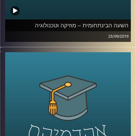
בהומור יכול לגרום לבלבול (ספויילר – לכו תעשו
בינג' של "חברים")
השעה הבינתחומית – מוזיקה וטכנולוגיה
קרדיט תמונות:
AudioVersity
23/09/2019
יוני רכטר אמר פעם : "אי אפשר לכתוב מוזיקה
מתוחכמת בלי יכולת אנליטית", וכמה שהוא
צדק
!
מוזיקה לוקחת חלק גדול בחיים של רוב
האנשים, וכך גם הטכנולוגיה, אך בשנים
האחרונות אנחנו רואים יותר ויותר מקרים של
שילוב שני התחומים האלו, מה שהתחיל עוד
בימי המאה ה-19
.