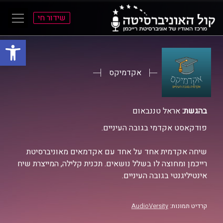
שידור חי
פתח סרגל
ל
ל
תוכן
תפריט
ראשי
ראשי
אקדמיקס
בהגשת:
אראל טננבאום
פודקאסט אקדמי בגובה העיניים.
שיחה אקדמית אחד על אחד עם אקדמאים מאוניברסיטת
רייכמן ומחוצה לו בשלל נושאים. תכנית קלילה, המייצרת שיח
אינטיליגנטי בגובה העיניים.
קרדיט תמונות:
AudioVersity