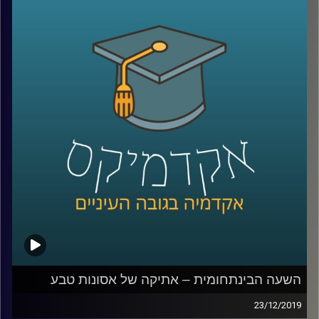
הרבים החליט לבצע מחקר מקיף דווקא בהיבט
היסטורי ולהבין מהם המקורות שהשפיעו על
איפיון המקצועות היהודים לאורך ההיסטוריה
.
לשם כך חבר לעמיתתו פרופ' מריסטלה
בוטיצ'יני, וביחד נברו באלפי מקורות
היסטוריוניים שונים, בכדי לענות על השאלה הזו
.
קרדיט תמונות:
AudioVersity
השעה הבינתחומית – אתיקה של אסונות טבע
23/12/2019