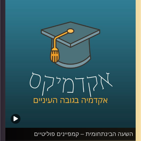
למעצמות המערביות, בין עם בכל הקשור
למעברים בין המערב למזרח הרחוק, ובין אם
באוצרות הטבע שיכלו להפיק בו, כשבראשם
כמובן נמצא הזהב השחור
.
אבל למה בשנים האחרונות מדינות המפרץ
מבינות שהן צריכות לשנות את תוכניותיהן בנוגע
למשאב זה? ואיך מו סאלח קשור לכל העניין
?
ד"ר יוסי מן, חוקר את כלכלת המזה"ת מביה"ס
לאודר לממשל דיפלומטיה ואסטרטגיה
באוניברסיטת רייכמן, מסביר על הגורמים
לשינויים שמתרחשים במדינות המפרץ, על
הפזילה שלהן לעבר מדינה קטנה אחרת
במזה"ת (רמז- מתחילה בי' נגמרת בל' ובאמצע
השעה הבינתחומית – קמפיינים פוליטיים