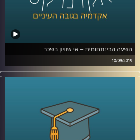
בשעה מרתקת שהולכת לגלות לכם המון דברים
על העבר וגם על העתיד, ד"ר רויטל הולנדר
מביה"ס אדלסון ליזמות לוקחת אותנו דרך יוהן
סבסטיאן באך, אלן טיורינג, הולגרמות יפניות
וקהילת מוזיקאים בתל אביב לנפלאות הפיתוחים
הטכנולוגיים בתחום המוזיקה
השעה הבינתחומית – אי שוויון בשכר
10/09/2019
קרדיט תמונות:
AudioVersity
אפליה מגדרית היא דבר שקיים בהמון תחומי
חיים- הבדלים בשכר, פערים בשוק העבודה,
ייצוג נשים בחברות ובפוליטיקה
.
שני מחקרים של ד"ר טלי רגב מביה"ס טיומקין
לכלכלה, החוקרת כלכלת עבודה בהתמחות של
פערים באי שוויון בשווקים, מביאים מידע מאוד
מעניין
: