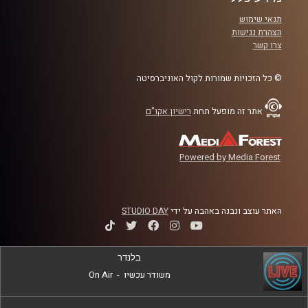
הכלים האלה, איך הם התפתחו, מה המשפט
תנאי שימוש
המקובל במדינות אחרות בנוגע לפרקטיקות
הצהרת נגישות
צרו קשר
החוקתיות הללו, מדוע מעוניינים לבצע בהם
שינויים כאן בישראל, ומי השפעה של שינויים
© כל הזכויות שמורות לקול האוניברסיטה
אלו
?
אתר זה מופעל תחת
רישיון אקו"ם
קרדיט תמונות:
AudioVersity
Powered by Media Forest
האתר עוצב ונבנה באהבה על ידי
STUDIO DAY
בלנדר
משודר עכשיו
-
On Air