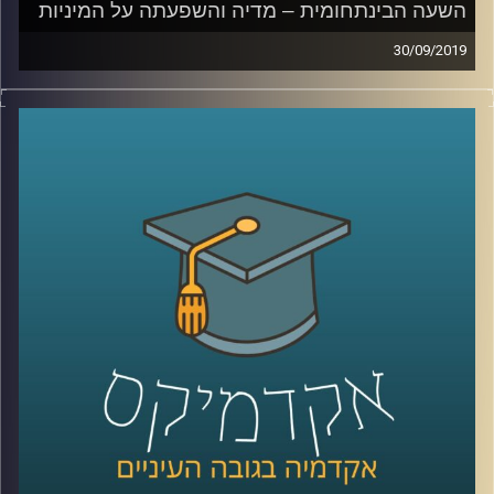
השעה הבינתחומית – מדיה והשפעתה על המיניות
30/09/2019
המדיות השונות משפיעות על אורחות חיינו
כמעט בכל תחום, אך כיצד סדרות ותכנים
עלילתיים משפיעים על המיניות של בני הנוער
?
זוהי בדיוק השאלה שד"ר קרן צור-איל מביה"ס
סמי עופר לתקשורת חוקרת
.
בשעה שבהחלט יכולה להילמד במסגרת שיעורי
חינוך מיני בבתי הספר, מסבירה ד"ר צור-איל
כיצד סדרות פופולריות משפיעות על תפיסת
המיניות של בני נוער, על האופן בו בעזרת
החלטה מודעת של יוצרים ניתן להעלות מודעות
בנושאים הקשורים בחינוך מיני, והשימוש