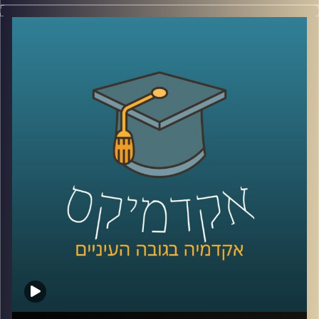
האם האקדמיה עדיין רלוונטית לשוק העבודה
?
אחת הדרכים שבהן ניתן לשנות את התפיסה
הזאת היא על ידי אמצעים חדשים להוראה
באקדמיה
.
המרכז לחדשנות בהוראה באוניברסיטת רייכמן
בראשות עידן אלמוג מפתחת כלים חדשניים
ועושה שימוש בכלים קיימים שאותם היא מנסה
להחדיר לקורסים השונים ולשנות את שיטת
הלימוד הרגילה והמוכרת, ובכך להתאים את
הלימודים באקדמיה למציאות המשתנה
.
קרדיט תמונות:
AudioVersity