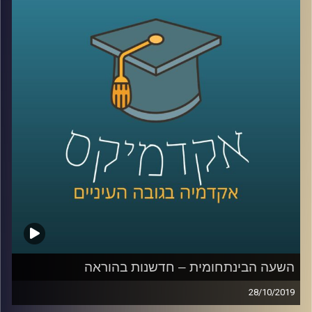
מקומיות (ותוסיפו לזה ילדים בגילים שונים).
אבל זה בדיוק מה שד"ר דפנה קופלמן-רובין מביה"ס ברוך
איבצ'ר לפסיכולוגיה עושה במסגרת היחידה ללקויות למידה
וקשב (שכבר מתרחבת והופכת למכון), ותכנית א.י.ל שמוטמעת
במאות גני ילדים, בתי ספר וחטיבות ביניים.
מוזמנים להצטרף אלינו ולהכיר את עולם ה SEL (וגם לעזור לנו
למצוא תרגום ראוי למושג לעברית
)
קרדיט תמונות:
AudioVersity
השעה הבינתחומית – חדשנות בהוראה
28/10/2019