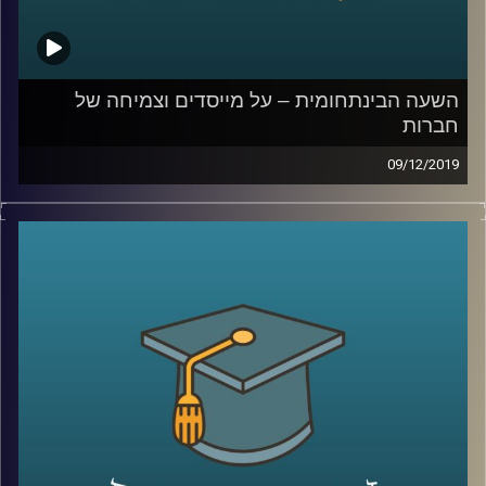
קרדיט תמונות:
AudioVersity
השעה הבינתחומית – על מייסדים וצמיחה של
חברות
09/12/2019
בישראל יש יותר חברות סטארט אפ וקרנות הון
סיכון לאדם מאשר בכל מדינה אחרת בעולם,
יותר מכל מדינה זרה אחרת, ועדיין ביחס לכמות
החברות המוקמות, קיימת בישראל בעיה של
הפיכת חברות קטנות לגדולות
.
פרופ' ניראון חשאי מביה"ס אריסון למנהל
עסקים חקר בשני מחקרים שונים את השפעתם
של מייסדי חברות על צמיחתן, ומראה בעזרת