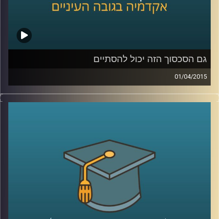
שנהיה קצת כבדים
?
קרדיט תמונות:
AudioVersity
גם הסכסוך הזה יכול להסתיים
01/04/2015
דיקן ביה"ס לפסיכולוגיה, פרופסור עירן הלפרין,
חוקר היבטים פסיכולוגיים ורגשיים של סכסוכים
בין קבוצות. מתוך הרצון לשנות את המציאות
המסוכסכת הקיימת הגדיר רגשות שחווים
הצדדים לסכסוך ובחן מה קורה כשמגבירים חלק
מהרגשות ומנמיכים את תדירותם של אחרים.
ההגדרות עוזרות להבין מה מניע אותנו, לאיזה
כיוון ומה ניתן ללמד אותנו. מאמינים שאנשים
מסוגלים להשתנות? ענו לעצמכם על השאלה