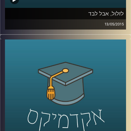
לזלול, אבל לבד
13/05/2015
ליאור זלמנסון עוסק בתרבות הוירטואלית
מהיבטים רבים; באקדמיה הוא כותב דוקטורט
על התמודדותם העסקית של אתרים, ושואל
האם פרסום הוא המודל העסקי היחיד האפשרי?
באמנות הוא מייסד ומוביל את פסטיבל
Print
Screen
בסינמטק חולון, העוסק בהשפעות
המהפכה הדיגיטלית על חיינו, בעיקר דרך
ייצוגים בקולנוע. ליאור מספר על השפעתה של
צפיית הזלילה על קהל הצופים ועל שיחות
המסדרון שלנו, ומשם על הצורך החברתי
בקהילתיות. עוד שוחחנו על מושג הכבדות –
מדוע הפכה הקלילות כה פופולארית, אולי כדאי