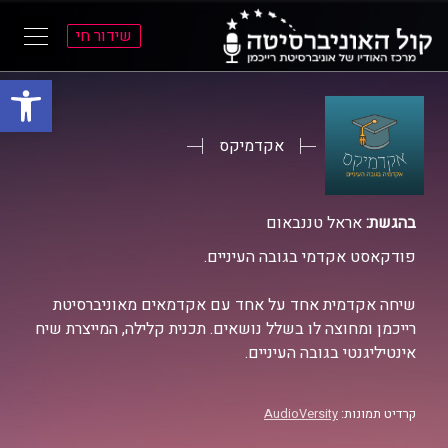
שידור חי
פתח סרגל
ל
ל
תוכן
תפריט
ראשי
ראשי
אקדמיקס
בהגשת:
אראל טננבאום
פודקאסט אקדמי בגובה העיניים.
שיחה אקדמית אחד על אחד עם אקדמאים מאוניברסיטת
רייכמן ומחוצה לו בשלל נושאים. תכנית קלילה, המייצרת שיח
אינטיליגנטי בגובה העיניים.
קרדיט תמונות:
AudioVersity