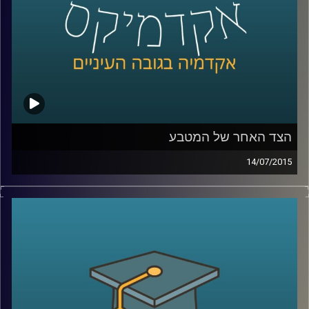
קרדיט תמונות:
AudioVersity
הצד האחר של המטבע
14/07/2015
פרופסור שחר קריב, ראש המחלקה לכלכלה
באוניברסיטת ברקלי, מספר על העימות המתוח
שבין הכלכלה הקלאסית לבין הכלכלה
ההתנהגותית והכלים המתמטיים בעזרתם
מתמודדת הכלכלה עם שאלת הרציונליות
וההתנהגות האנושית. ומה מלמד מחקר רב