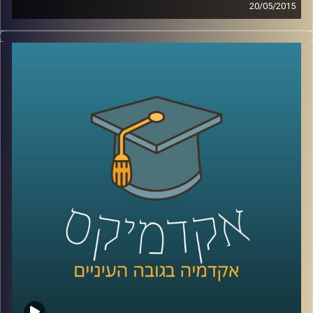
20/05/2015
קשה להאמין עד כמה משפיעים עלינו אמצעי
המדיה הדיגיטליים. דוקטור גלי עינב מאירה את
השינויים בשוק העבודה ובתחום החינוך בעקבות
שינויים אלו. מה עלינו ללמוד כדי לגדול
מתאימים לעולם הדיגיטלי ולשינויים הרבים
והמהירים המתרחשים בו? אילו תכונות כדאי
לשפר ולטפח על מנת להשתלב בשוק העבודה
הנוכחי, שדורש גמישות רבה
?
קרדיט תמונות:
AudioVersity