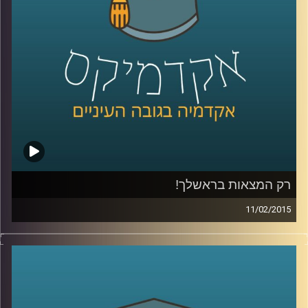
של ירון
.
קרדיט תמונות:
AudioVersity
רק המצאות בראשלך!
11/02/2015
דוקטור נעם למלשטרייך לטר, דיקן ומייסד
ביה"ס לתקשורת במרכז הבינתחומי, מספר
כיצד ההנדסה הביאה אותו אל עולם התקשורת.
כבר במהלך לימודי הדוקטורט פרסם מאמרים