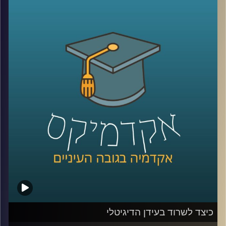
כלפי ישראל. יתכן שמקורות דתיים והערכתם
הגבוהה של אמריקאים להצלחה הם הגורמים
להתעניינות הרבה והעקבית של האמריקאים
בישראל. מתי הזדהו עם ישראל יותר ומתי
פחות? האם יש הבדלי הזדהות לפי פילוח של
גיל, השכלה, דת, גזע והשתייכות מפלגתית
(
רפובליקנים
vs
דמוקרטים
)?
קרדיט תמונות:
AudioVersity
כיצד לשרוד בעידן הדיגיטלי