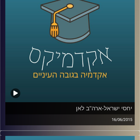
אלה היא מתבלת בחדשנות נוספת – שילוב
הממצאים בעבודת שטח עם אנשי חינוך בכדי
לבדוק את ההשפעה של המלצות המחקר על
עוצמת החסינות של רשתות מוחיות של אנשים
שונים
.
קרדיט תמונות:
AudioVersity
יחסי ישראל-ארה"ב לאן
16/06/2015
דוקטור אמנון כוורי, מומחה לפוליטיקה
אמריקאית, חוקר את דעת הקהל האמריקאית