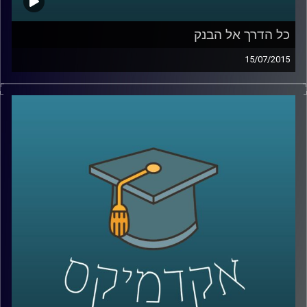
כל הדרך אל הבנק
15/07/2015
נדין בודו טרכטנברג, המשנה לנגידת בנק
ישראל, עושה סדר: מה תפקידו של הבנק, כיצד
הוא פועל להשגת מטרותיו ואילו כלים כלכליים
עומדים לרשותו? נדין מסבירה על הקשר בין
משברים כלכליים לבין הפעילות של הבנקים
המרכזיים, ומנסה לתאר את התמונה הבעייתית
והמורכבת בכל הנוגע לסוגיות העוני העולמי.
אישה מעוררת השראה ובעלת השפעה
מתיישבת לשעה באולפן
.
קרדיט תמונות:
AudioVersity