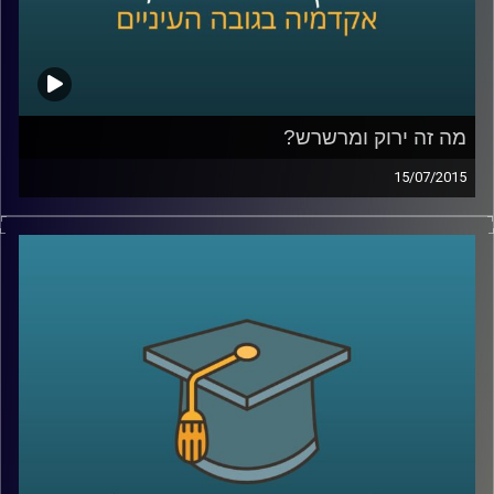
מה זה ירוק ומרשרש?
15/07/2015
אנחנו מתקשים לעכל שרווח כלכלי יכול
להתקבל יחד עם רווח חברתי-סביבתי. נגה
לבציון נדן, מנכ"לית
GreenEye,
מסבירה מה הן
השקעות אחראיות. שקיפות היא ערך עליון
בסיפור, והכלים להטמעתה הם רגולציה וחינוך.
מה יכולים תאגידים וחברות לעשות בנדון, ומה
יכול כל אדם בעל קרן פנסיה לעשות כדי
להעלות את המודעות ואת מעמדן של
ההשקעות החברתיות
?