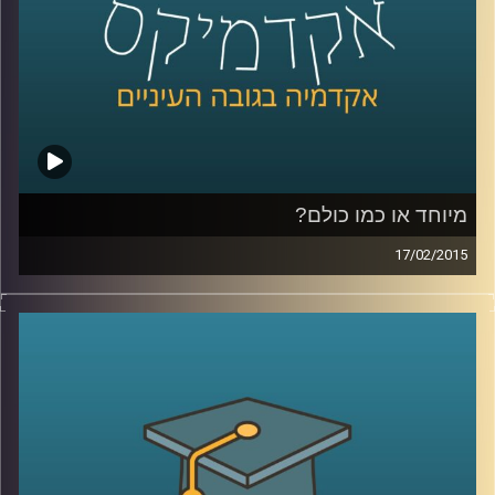
כהכנה לתכנית
.
קרדיט תמונות:
AudioVersity
מיוחד או כמו כולם?
17/02/2015
דוקטור ירון תימור, סגן דיקן ביה"ס למנהל
עסקים, חוקר את התנהגותנו כצרכנים. מה
אנחנו עושים עם מוצר חדש בשוק? התשובה
תלויה בשאלה מה עושים איתו האחרים. מה
לגבי תגובת הצרכנים לשינויים טכנולוגיים? אולי
אנחנו רק חושבים שאנחנו מתקדמים. שיחת
שיווק שזורה באישיותו הפעלתנית והאופטימית