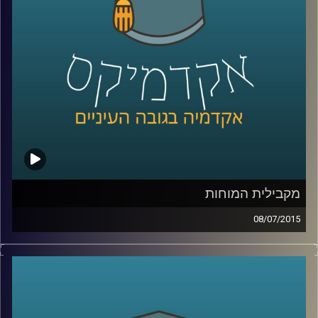
שנים על מעמד המפלגה בכל הנוגע להבדל בין
העדפת כלכלה שוויונית לבין העניין בהגדלת
התוצר
.
קרדיט תמונות:
AudioVersity
מקבילית המוחות
08/07/2015
דוקטור נאוה לויט בנון מנהלת את מכון סגול
למוח ותודעה במרכז הבינתחומי. נאוה מובילה
שיטה חדשנית המשלבת בין פרדיגמות מחקר
המוח והמדעים הקשים לבין מדעי החברה. את